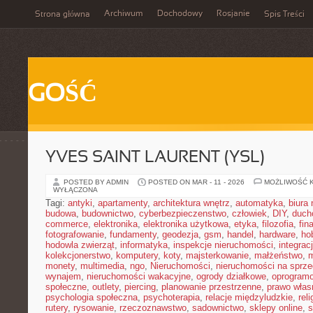
Archiwum
Dochodowy
Rosjanie
Strona główna
Spis Treści
GOŚĆ
YVES SAINT LAURENT (YSL)
POSTED BY ADMIN
POSTED ON MAR - 11 - 2026
MOŻLIWOŚĆ 
WYŁĄCZONA
Tagi:
antyki
,
apartamenty
,
architektura wnętrz
,
automatyka
,
biura
budowa
,
budownictwo
,
cyberbezpieczenstwo
,
człowiek
,
DIY
,
duch
commerce
,
elektronika
,
elektronika użytkowa
,
etyka
,
filozofia
,
fin
fotografowanie
,
fundamenty
,
geodezja
,
gsm
,
handel
,
hardware
,
ho
hodowla zwierząt
,
informatyka
,
inspekcje nieruchomości
,
integrac
kolekcjonerstwo
,
komputery
,
koty
,
majsterkowanie
,
małżeństwo
,
m
monety
,
multimedia
,
ngo
,
Nieruchomości
,
nieruchomości na sprz
wynajem
,
nieruchomości wakacyjne
,
ogrody działkowe
,
oprogram
społeczne
,
outlety
,
piercing
,
planowanie przestrzenne
,
prawo włas
psychologia społeczna
,
psychoterapia
,
relacje międzyludzkie
,
reli
rutery
,
rysowanie
,
rzeczoznawstwo
,
sadownictwo
,
sklepy online
,
s