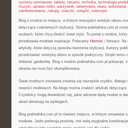
systemy pomiarowe
,
tablety
,
tatuaże
,
technika
,
technologia produk
muzyki
,
uprawa roślin
,
warzywnik
,
weterynaria
,
wiara
,
wolontariat
zainteresowania
,
zakupy
,
znaczki
,
związki
,
zwierzęta
Blog o modzie to miejsce, w którym entuzjaści estetyki ubioru m
dotyczące codziennych stylizacji. Strona pralniafoka.com.pl zost
osobach, które chcą śledzić świat stylu. To portal o modzie, któ
przedstawia modowe inspiracje. Polecamy
Hermès
i Versace. Na 
artykuły, które dotyczą sposobu tworzenia stylizacji. Autorzy publik
przedstawiać estetykę ubioru w sposób praktyczny. Dzięki temu c
dobierać garderobę. Blog o modzie pralniafoka.com.pl pokazuje, 
ubrania nie musi być skomplikowana.
Świat modnych zestawów zmienia się niezwykle szybko, dlatego t
nowości modowych. Na blogu można znaleźć artykuły dotyczące 
Czytelnicy mogą dowiedzieć się, jakie odcienie będą modne w da
ubrań dominują na wybiegach.
Blog pralniafoka.com.pl to również miejsce, w którym omawiane s
modowe. Jedni preferują prostotę, inni wolą oryginalne kombinacje
artykułów każdy czytelnik może znaleźć coś dla siebie.