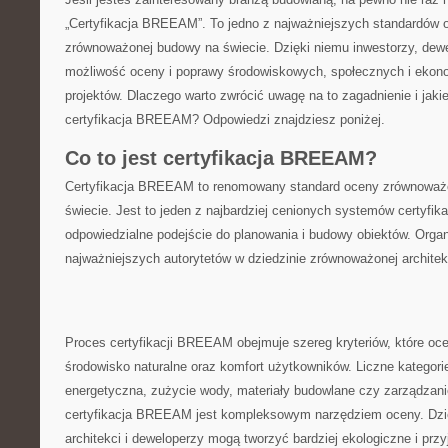
„Certyfikacja BREEAM”. To jedno z najważniejszych standardów o
⁤zrównoważonej budowy na świecie. ⁢Dzięki niemu inwestorzy, dewe
możliwość⁣ oceny i poprawy środowiskowych, społecznych i ekon
projektów. Dlaczego warto zwrócić uwagę na to ⁤zagadnienie i jaki
certyfikacja BREEAM? Odpowiedzi ​znajdziesz poniżej.
Co to jest certyfikacja BREEAM?
Certyfikacja BREEAM to renomowany ‌standard oceny zrównowa
świecie. Jest to jeden z najbardziej cenionych‍ systemów certyfika
odpowiedzialne podejście do planowania i budowy obiektów. Org
najważniejszych autorytetów w dziedzinie zrównoważonej architek
Proces certyfikacji ⁣BREEAM obejmuje szereg kryteriów, które oc
środowisko naturalne oraz komfort użytkowników. Liczne ​kategori
energetyczna, zużycie wody, materiały budowlane czy zarządzanie
certyfikacja BREEAM jest kompleksowym narzędziem oceny. Dzię
architekci ​i deweloperzy​ mogą tworzyć ‌bardziej‍ ekologiczne ⁤i pr