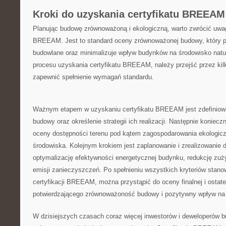
Kroki do ⁢uzyskania certyfikatu BREEAM
Planując budowę zrównoważoną i ekologiczną, warto zwrócić uwag
BREEAM. Jest to standard oceny zrównoważonej budowy, który pr
budowlane oraz minimalizuje wpływ budynków na środowisko natur
procesu uzyskania certyfikatu BREEAM, ⁣należy‌ przejść przez kil
zapewnić spełnienie wymagań standardu.
Ważnym etapem w uzyskaniu certyfikatu BREEAM jest zdefiniowa
budowy oraz określenie strategii ich realizacji. Następnie koniecz
oceny dostępności terenu ‍pod kątem​ zagospodarowania ekologic
‌środowiska. Kolejnym‍ krokiem jest zaplanowanie i zrealizowanie 
optymalizację ⁤efektywności energetycznej budynku,⁤ redukcję zuż
emisji⁣ zanieczyszczeń. Po spełnieniu wszystkich kryteriów stan
certyfikacji BREEAM,‍ można przystąpić do ⁢oceny finalnej i ostat
potwierdzającego zrównoważoność budowy i pozytywny wpływ na
W dzisiejszych czasach coraz więcej inwestorów i deweloperów ⁢