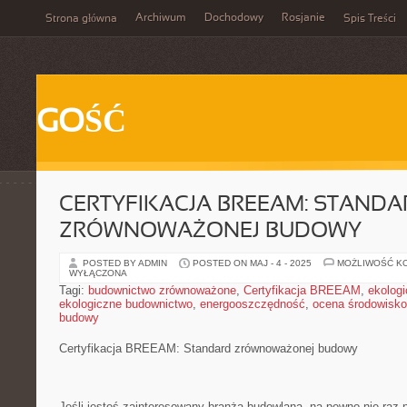
Archiwum
Dochodowy
Rosjanie
Strona główna
Spis Treści
GOŚĆ
CERTYFIKACJA BREEAM: STANDA
ZRÓWNOWAŻONEJ BUDOWY
POSTED BY ADMIN
POSTED ON MAJ - 4 - 2025
MOŻLIWOŚĆ K
WYŁĄCZONA
Tagi:
budownictwo zrównoważone
,
Certyfikacja BREEAM
,
ekologi
ekologiczne budownictwo
,
energooszczędność
,
ocena środowisk
budowy
Certyfikacja BREEAM: Standard zrównoważonej ‍budowy
Jeśli jesteś‍ zainteresowany branżą budowlaną, na pewno nie raz 