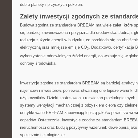
dobro planety i ‌przyszłych pokoleń.
Zalety inwestycji zgodnych ze standa
Budowa zgodna‍ ze standardem BREEAM ma wiele zalet, które​ spr
się bardziej zrównoważona ⁢i‍ przyjazna dla środowiska. Jedną z g
redukcja zużycia energii w budynku, co przekłada się na obniżenie
elektryczną oraz ‍mniejsze emisje CO
. Dodatkowo, certyfikacja
2
wykorzystanie odnawialnych źródeł ⁢energii, co⁢ wpisuje się w globa
ochrony środowiska.
Inwestycje zgodne ze standardem BREEAM są bardziej atrakcyjne
najemców i inwestorów, ponieważ stwarzają one lepsze warunki dl
użytkowników. Dzięki ​zastosowaniu rozwiązań proekologicznych 
systemy wentylacji mechanicznej z odzyskiem ciepła czy zielone
certyfikowane BREEAM zapewniają lepszą jakość powietrza wewn
‍odpadów. Ostatecznie, inwestycje zgodne ze standardem BREEA
nieruchomości oraz budują pozytywny wizerunek dewelopera jako 
społecznie i ⁤ekologicznie.