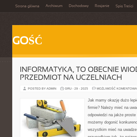
Archiwum
Dochodowy
Rosjanie
Strona główna
Spis Treści
GOŚĆ
INFORMATYKA, TO OBECNIE WI
PRZEDMIOT NA UCZELNIACH
POSTED BY ADMIN
GRU - 29 - 2025
MOŻLIWOŚĆ KOMENTOWA
Jak mamy okazję dużo lepie
firmie? Należy mieć na uwa
odpowiedzi na jakże proste 
możemy dogonić konkurencj
wszystkim mieć na uwadze,
przypadkiem tak, że najzwy