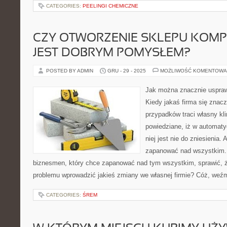
CATEGORIES:
PEELINGI CHEMICZNE
CZY OTWORZENIE SKLEPU KOM
JEST DOBRYM POMYSŁEM?
POSTED BY ADMIN
GRU - 29 - 2025
MOŻLIWOŚĆ KOMENTOWA
Jak można znacznie usprawn
Kiedy jakaś firma się znac
przypadków traci własny kli
powiedziane, iż w automat
niej jest nie do zniesienia. 
zapanować nad wszystkim. 
biznesmen, który chce zapanować nad tym wszystkim, sprawić, 
problemu wprowadzić jakieś zmiany we własnej firmie? Cóż, we
CATEGORIES:
ŚREM