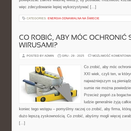
więc zdecydowanie lepiej wykorzystywać […]
CATEGORIES:
ENERGIA ODNAWIALNA NA ŚWIECIE
CO ROBIĆ, ABY MÓC OCHRONIĆ 
WIRUSAMI?
POSTED BY ADMIN
GRU - 29 - 2025
MOŻLIWOŚĆ KOMENTOWA
Co zrobić, aby móc ochroni
XXI wiek, czyli ten, w kt
najważniejszym są pieniąd
sumie nie można powiedzie
Przecież pogoń za bogactwe
ludzie generalnie żyją całk
koniec tego wstępu – pomyślmy raczej co zrobić, aby firma, któr
dużo lepszą zyskownością. Co zrobić, abyśmy mogli więcej zara
[…]