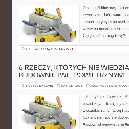
Oto lista 6 kluczowych aspe
technicznej, które warto po
komunikacyjnych po syste
wpływ na nasze codzienne ż
Czy jesteś na to gotowy?
CATEGORIES:
SZTUKA KOKTAJLI
6 RZECZY, KTÓRYCH NIE WIEDZI
BUDOWNICTWIE POWIETRZNYM
POSTED BY ADMIN
MAJ - 25 - 2025
MOŻLIWOŚĆ KOMENTOWA
Jeśli myślisz, że wiesz ju
powietrznym, to się mylisz!
wiedziałeś na temat tej fasc
Czytaj dalej, aby się dowied
#budownictwopowietrzne #n