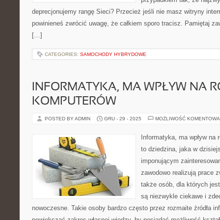
deprecjonujemy rangę Sieci? Przecież jeśli nie masz witryny intern
powinieneś zwrócić uwagę, że całkiem sporo tracisz. Pamiętaj z
[…]
CATEGORIES:
SAMOCHODY HYBRYDOWE
INFORMATYKA, MA WPŁYW NA 
KOMPUTERÓW
POSTED BY ADMIN
GRU - 29 - 2025
MOŻLIWOŚĆ KOMENTOWA
Informatyka, ma wpływ na r
to dziedzina, jaka w dzisie
imponującym zainteresowani
zawodowo realizują prace z
także osób, dla których jes
są niezwykle ciekawe i zde
nowoczesne. Takie osoby bardzo często przez rozmaite źródła info
powiększać zakres własnej wiedzy, by posiadać możliwość kształ