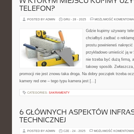
W KTÓRYM MIEJSCU KUPIMY UŻ
TELEFON?
POSTED BY ADMIN
GRU - 28 - 2025
MOŻLIWOŚĆ KOMENTOWA
Gdzie kupimy używany tele
chciałbyś zadbać o reklamę
prostu powinieneś nakręcić 
przykładowo umieścić ją w 
nie trzeba być dużą firmą,
takowy sposób. Zwłaszcza,
promocji nie jest znowu taka droga. Na dobry początek trzeba o
kamery red one – tego typu kamera jest […]
CATEGORIES:
SAKRAMENTY
6 GŁÓWNYCH ASPEKTÓW INFRA
TECHNICZNEJ
POSTED BY ADMIN
CZE - 24 - 2025
MOŻLIWOŚĆ KOMENTOWA