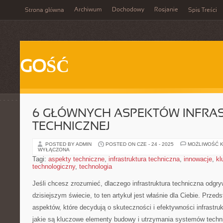
Archiwum
Dochodowy
Rosjanie
Strona główna
Spis Treści
GOŚĆ
6 GŁÓWNYCH ASPEKTÓW INFRA
TECHNICZNEJ
POSTED BY ADMIN
POSTED ON CZE - 24 - 2025
MOŻLIWOŚĆ 
WYŁĄCZONA
Tagi:
aspekty techniczne
,
infrastruktura techniczna
,
innowacje
,
kl
technologiczny
,
technologia
Jeśli chcesz zrozumieć, dlaczego infrastruktura techniczna odgry
dzisiejszym świecie,‍ to ⁢ten ​artykuł jest właśnie ⁢dla Ciebie. Prze
aspektów, które decydują o skuteczności‍ i efektywności ⁢infrastruk
jakie są ⁤kluczowe ⁢elementy budowy i​ utrzymania systemów techni