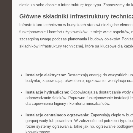
niesie ⁤za sobą dbanie o infrastrukturę tego typu. Zapraszamy ​do⁣ l
Główne składniki infrastruktury⁤ techni
Infrastruktura techniczna w budynkach stanowi niezbędne element
funkcjonowanie ⁣i komfort użytkowników. Istnieje wiele aspektów, na
szczególną uwagę‍ podczas ‍planowania i budowy obiektów. ⁤Poniż
składników infrastruktury technicznej, które⁣ są kluczowe dla każ
Instalacje elektryczne:
⁤Dostarczają energię‍ do wszystkich u
budynku, zapewniając oświetlenie, ogrzewanie, wentylację oraz
Instalacje​ hydrauliczne:
Odpowiadają za ⁤dostarczanie ⁢wody do
odprowadzanie ​ścieków. Poprawne ⁤funkcjonowanie instalacji h
dla zapewnienia higieny i‍ komfortu mieszkańców.
Instalacje centralnego ogrzewania:
Zapewniają ciepło ⁣w budy
gorącej wody lub powietrza. W zależności od⁢ potrzeb i ‍typu​ 
różne ⁣systemy ‌ogrzewania, takie ⁢jak np. ogrzewanie podłogow
konwektorowe.