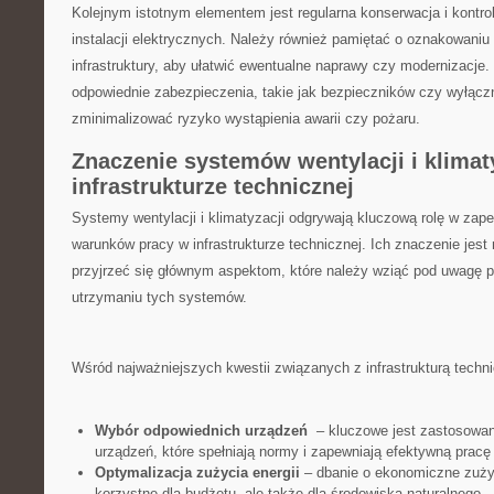
Kolejnym istotnym elementem jest ⁢regularna konserwacja i kontro
instalacji elektrycznych. ‌Należy również pamiętać o oznakowaniu
infrastruktury, aby ułatwić ewentualne naprawy czy modernizacje. 
odpowiednie zabezpieczenia, takie jak​ bezpieczników ‍czy‍ wyłąc
zminimalizować ryzyko wystąpienia⁢ awarii czy pożaru.
Znaczenie systemów wentylacji i klimaty
infrastrukturze ‍technicznej
Systemy wentylacji i klimatyzacji odgrywają kluczową rolę w zap
warunków pracy w⁢ infrastrukturze technicznej. Ich znaczenie jest 
przyjrzeć ‍się ⁢głównym aspektom, które należy​ wziąć ⁣pod‍ uwagę p
utrzymaniu tych systemów.
Wśród ⁢najważniejszych ​kwestii związanych z infrastrukturą techni
Wybór odpowiednich urządzeń
⁢ – kluczowe jest zastosowan
urządzeń, które spełniają normy i zapewniają efektywną prac
Optymalizacja zużycia‌ energii
– ‍dbanie o ekonomiczne zużycie
korzystne ⁢dla​ budżetu,⁣ ale⁤ także dla środowiska naturalnego.