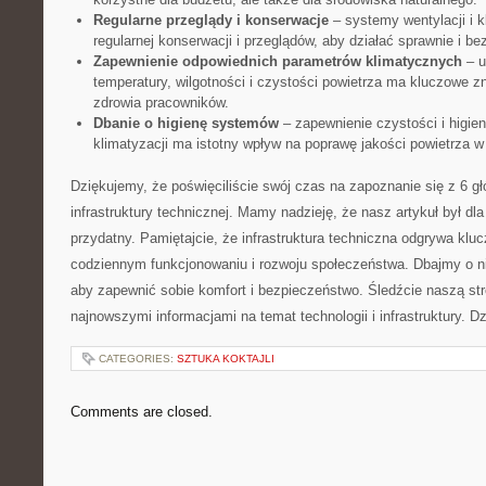
Regularne ‌przeglądy‍ i konserwacje
– systemy wentylacji⁤ i 
regularnej konserwacji i ⁢przeglądów, aby ‍działać⁣ sprawnie i be
Zapewnienie odpowiednich⁣ parametrów klimatycznych
– u
temperatury, wilgotności ⁣i ​czystości powietrza⁣ ma kluczowe zn
zdrowia pracowników.
Dbanie⁤ o higienę systemów
– zapewnienie ‍czystości i higie
klimatyzacji ⁤ma istotny wpływ na poprawę jakości powietrza 
Dziękujemy, że poświęciliście swój⁣ czas na ⁢zapoznanie się z 6 g
infrastruktury ​technicznej. Mamy nadzieję,‌ że ‍nasz artykuł był dla
przydatny. Pamiętajcie, że ‍infrastruktura techniczna odgrywa ‌klu
codziennym funkcjonowaniu i rozwoju​ społeczeństwa.‌ Dbajmy⁣ o nią 
aby zapewnić ⁣sobie⁢ komfort ⁣i bezpieczeństwo. ​Śledźcie naszą⁤ st
najnowszymi⁣ informacjami na temat technologii i‌ infrastruktury. 
CATEGORIES:
SZTUKA KOKTAJLI
Comments are closed.