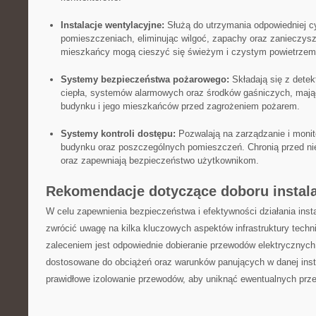
Instalacje wentylacyjne:
Służą do utrzymania ⁣odpowiedniej cy
pomieszczeniach, eliminując ​wilgoć,‌ zapachy oraz zanieczysz
mieszkańcy mogą cieszyć się świeżym i⁢ czystym powietrzem
Systemy bezpieczeństwa pożarowego:
Składają się z detek
ciepła, systemów alarmowych⁤ oraz środków gaśniczych, mają
budynku i jego mieszkańców przed zagrożeniem ‍pożarem.
Systemy kontroli dostępu:
Pozwalają‍ na ​zarządzanie i moni
budynku ⁢oraz poszczególnych pomieszczeń. Chronią przed 
oraz zapewniają bezpieczeństwo użytkownikom.
Rekomendacje dotyczące‍ doboru instala
W celu zapewnienia bezpieczeństwa i ‌efektywności działania insta
zwrócić uwagę ​na ‌kilka kluczowych aspektów infrastruktury techn
zaleceniem jest odpowiednie‌ dobieranie przewodów elektrycznych,
dostosowane do obciążeń oraz warunków panujących w danej ‌insta
prawidłowe izolowanie⁢ przewodów,‍ aby uniknąć ewentualnych prz