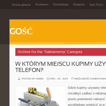
Archiwum
Dochodowy
Rosjanie
Strona główna
Spis Treści
GOŚĆ
Archive for the ‘Sakramenty’ Category
W KTÓRYM MIEJSCU KUPIMY UŻ
TELEFON?
POSTED BY ADMIN
GRU - 28 - 2025
MOŻLIWOŚĆ KOMENTOWA
Gdzie kupimy używany tele
chciałbyś zadbać o reklamę
prostu powinieneś nakręcić 
przykładowo umieścić ją w 