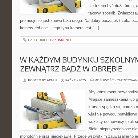
nie trzeba być dużą firmą,
takowy sposób. Zwłaszcza,
promocji nie jest znowu taka droga. Na dobry początek trzeba o
kamery red one – tego typu kamera jest […]
CATEGORIES:
SAKRAMENTY
W KAŻDYM BUDYNKU SZKOLNY
ZEWNĄTRZ BĄDŹ W OBRĘBIE
POSTED BY ADMIN
PAŹ - 2 - 2025
MOŻLIWOŚĆ KOMENTOWAN
Aby konsument przychodząc
Miejsce zamieszkania lub 
którym spędza się bardzo n
właśnie powodu prawidłowo j
wszelcy domownicy czuli si
Białe, nieprzyozdobione ni
monotonnie oraz nieciekawie. Przede wszystkim zauważalne to je