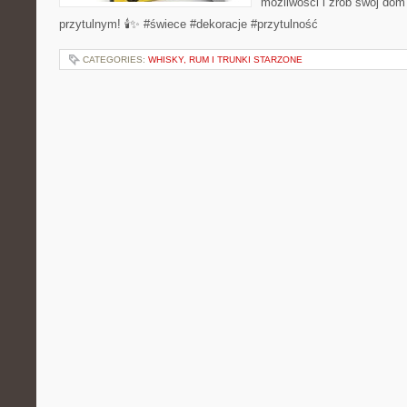
możliwości i zrób swój dom
przytulnym! 🕯️✨ #świece #dekoracje #przytulność
CATEGORIES:
WHISKY, RUM I TRUNKI STARZONE