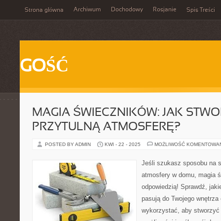
Archiwum
Dochodowy
Rosjanie
Strona główna
Spis Treści
GOŚĆ
MAGIA ŚWIECZNIKÓW: JAK STW
PRZYTULNĄ ATMOSFERĘ?
POSTED BY ADMIN
KWI - 22 - 2025
MOŻLIWOŚĆ KOMENTOWA
Jeśli szukasz sposobu na st
atmosfery w domu, magia 
odpowiedzią! Sprawdź, jakie 
pasują do Twojego wnętrza 
wykorzystać, aby stworzyć 