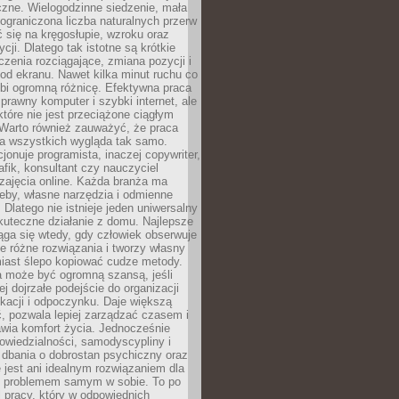
czne. Wielogodzinne siedzenie, mała
i ograniczona liczba naturalnych przerw
 się na kręgosłupie, wzroku oraz
cji. Dlatego tak istotne są krótkie
czenia rozciągające, zmiana pozycji i
d ekranu. Nawet kilka minut ruchu co
obi ogromną różnicę. Efektywna praca
sprawny komputer i szybki internet, ale
 które nie jest przeciążone ciągłym
Warto również zauważyć, że praca
la wszystkich wygląda tak samo.
cjonuje programista, inaczej copywriter,
afik, konsultant czy nauczyciel
zajęcia online. Każda branża ma
eby, własne narzędzia i odmienne
 Dlatego nie istnieje jeden uniwersalny
kuteczne działanie z domu. Najlepsze
iąga się wtedy, gdy człowiek obserwuje
uje różne rozwiązania i tworzy własny
iast ślepo kopiować cudze metody.
a może być ogromną szansą, jeśli
ej dojrzałe podejście do organizacji
kacji i odpoczynku. Daje większą
, pozwala lepiej zarządzać czasem i
wia komfort życia. Jednocześnie
wiedzialności, samodyscypliny i
dbania o dobrostan psychiczny oraz
e jest ani idealnym rozwiązaniem dla
i problemem samym w sobie. To po
 pracy, który w odpowiednich