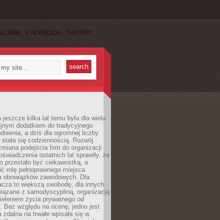
SCRIBE
FACEBOOK
TWITTER
 jeszcze kilka lat temu była dla wielu
yjnym dodatkiem do tradycyjnego
dnienia, a dziś dla ogromnej liczby
stała się codziennością. Rozwój
 zmiana podejścia firm do organizacji
oświadczenia ostatnich lat sprawiły, że
o przestało być ciekawostką, a
ić rolę pełnoprawnego miejsca
a obowiązków zawodowych. Dla
acza to większą swobodę, dla innych
iązane z samodyscypliną, organizacją
ieleniem życia prywatnego od
 Bez względu na ocenę, jedno jest
 zdalna na trwałe wpisała się w