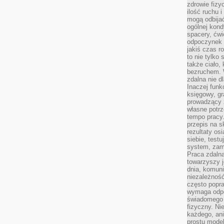
zdrowie fizy
ilość ruchu 
mogą odbijać
ogólnej kondy
spacery, ćwi
odpoczynek o
jakiś czas r
to nie tylko 
także ciało,
bezruchem. 
zdalna nie d
Inaczej funk
księgowy, gr
prowadzący 
własne potrz
tempo pracy.
przepis na s
rezultaty os
siebie, test
system, zam
Praca zdaln
towarzyszy j
dnia, komuni
niezależność
często popra
wymaga odpo
świadomego 
fizyczny. Ni
każdego, an
prostu model