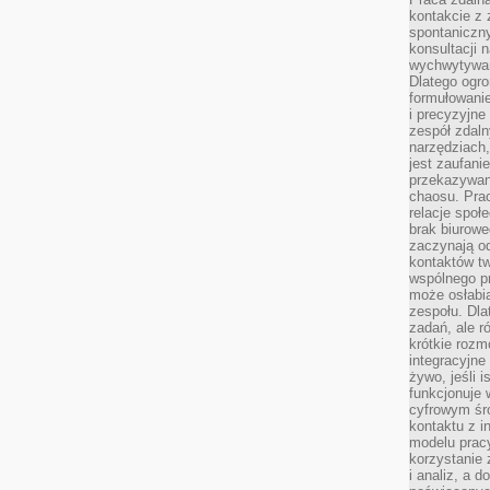
kontakcie z
spontaniczny
konsultacji 
wychwytywan
Dlatego ogr
formułowani
i precyzyjne
zespół zdaln
narzędziach,
jest zaufani
przekazywani
chaosu. Pra
relacje społ
brak biurowe
zaczynają o
kontaktów tw
wspólnego 
może osłabi
zespołu. Dla
zadań, ale 
krótkie rozm
integracyjne
żywo, jeśli 
funkcjonuje 
cyfrowym śr
kontaktu z 
modelu pracy
korzystanie 
i analiz, a 