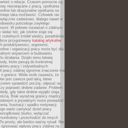
również o relacje. Czasem pomocne są
owy niezwiązane z pracą, spotkania
 online lub okazjonalne spotkania na
istnieje taka możliwość. Człowiek nie
wyłącznie zadaniowo, dlatego nawet w
odowisku potrzebuje zwykłego
innymi. W połowie rozważań o zdalnym
 widać też, jak istotne staje się
z rzetelnych źródeł wiedzy, poradników
dobrze przygotowany
katalog artykułów
h produktywności, ergonomii,
nline i organizacji pracy może być dla
realnym wsparciem w budowaniu
lu działania. Dzięki temu łatwiej
ody, które pasują do konkretnej
akteru pracy i indywidualnych
 W pracy zdalnej ogromne znaczenie ma
 o granice. Wiele osób zauważa, że
er jest zawsze pod ręką, łatwo
czorem sprawdzić pocztę, odpisać na
zy poprawić drobne zadanie. Problem
wtedy, gdy takie drobne wyjątki stają
ością. Brak wyraźnej granicy między
odowym a prywatnym może prowadzić
nia, frustracji i spadku motywacji.
tego warto zamykać dzień pracy
porządkować biurko, wyłączać
unikatory i przechodzić do innych
To prosty, ale bardzo ważny rytuał. Nie
 ignorować wpływu pracy zdalnej na