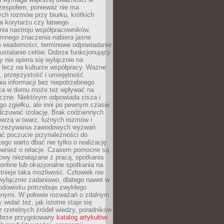
 zespołem, ponieważ nie ma
ch rozmów przy biurku, krótkich
na korytarzu czy łatwego
ia nastroju współpracowników.
omnego znaczenia nabiera jasne
e wiadomości, terminowe odpowiadanie
 ustalanie celów. Dobrze funkcjonujący
y nie opiera się wyłącznie na
 lecz na kulturze współpracy. Ważne
e, przejrzystość i umiejętność
a informacji bez niepotrzebnego
ca w domu może też wpływać na
eczne. Niektórym odpowiada cisza i
go zgiełku, ale inni po pewnym czasie
dczuwać izolację. Brak codziennych
arzą w twarz, luźnych rozmów i
przeżywania zawodowych wyzwań
ać poczucie przynależności do
tego warto dbać nie tylko o realizację
również o relacje. Czasem pomocne są
owy niezwiązane z pracą, spotkania
 online lub okazjonalne spotkania na
istnieje taka możliwość. Człowiek nie
wyłącznie zadaniowo, dlatego nawet w
odowisku potrzebuje zwykłego
innymi. W połowie rozważań o zdalnym
 widać też, jak istotne staje się
z rzetelnych źródeł wiedzy, poradników
dobrze przygotowany
katalog artykułów