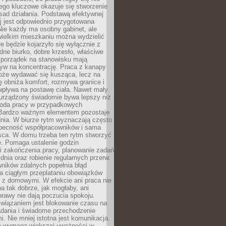
ego kluczowe okazuje się stworzenie
sad działania. Podstawą efektywnej
j jest odpowiednio przygotowana
Nie każdy ma osobny gabinet, ale
wielkim mieszkaniu można wydzielić
re będzie kojarzyło się wyłącznie z
ne biurko, dobre krzesło, właściwe
i porządek na stanowisku mają
yw na koncentrację. Praca z kanapy
oże wydawać się kusząca, lecz na
 obniża komfort, rozmywa granice i
wpływa na postawę ciała. Nawet mały
 urządzony świadomie bywa lepszy niż
oda pracy w przypadkowych
Bardzo ważnym elementem pozostaje
nia. W biurze rytm wyznaczają często
obecność współpracowników i sama
sca. W domu trzeba ten rytm stworzyć
e. Pomaga ustalenie godzin
i zakończenia pracy, planowanie zadań
dnia oraz robienie regularnych przerw.
ników zdalnych popełnia błąd
a ciągłym przeplataniu obowiązków
z domowymi. W efekcie ani praca nie
a tak dobrze, jak mogłaby, ani
rawy nie dają poczucia spokoju.
wiązaniem jest blokowanie czasu na
adania i świadome przechodzenie
i. Nie mniej istotna jest komunikacja.
a wymaga większej uważności w