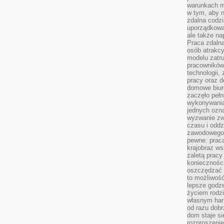
warunkach m
w tym, aby 
zdalna codz
uporządkowa
ale także n
Praca zdalna
osób atrakc
modelu zatru
pracowników 
technologii,
pracy oraz d
domowe biur
zaczęło pełn
wykonywani
jednych ozn
wyzwanie zw
czasu i oddz
zawodowego.
pewne: praca
krajobraz w
zaletą pracy
koniecznośc
oszczędzać c
to możliwość
lepsze godz
życiem rodz
własnym har
od razu dob
dom staje si
rozproszenie