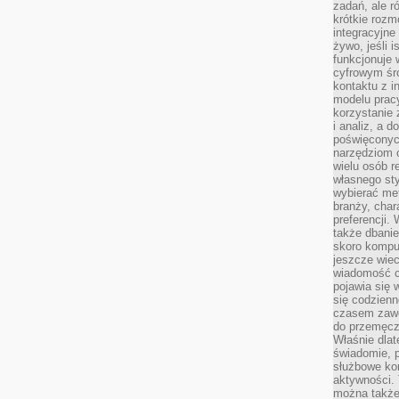
zadań, ale 
krótkie rozm
integracyjne
żywo, jeśli 
funkcjonuje 
cyfrowym śr
kontaktu z 
modelu pracy
korzystanie 
i analiz, a 
poświęconyc
narzędziom o
wielu osób 
własnego sty
wybierać met
branży, char
preferencji.
także dbanie
skoro komput
jeszcze wie
wiadomość c
pojawia się 
się codzienn
czasem zaw
do przemęcze
Właśnie dla
świadomie, 
służbowe kom
aktywności. 
można także