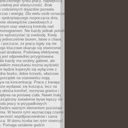
spółczesnego rynku pracy. Największą
 zdalnej jest elastyczność. Brak
i codziennych dojazdów pozwala
zas i energię. Dla wielu osób oznacza
 spokojniejszego rozpoczęcia dnia,
enie obowiązków zawodowych z
innym oraz większą kontrolę nad
monogramem. Nie każdy jednak potrafi
rze wykorzystać tę swobodę. Kiedy
ę jednocześnie biurem, łatwo o chaos,
 i poczucie, że praca nigdy się nie
ego kluczowe okazuje się stworzenie
sad działania. Podstawą efektywnej
j jest odpowiednio przygotowana
Nie każdy ma osobny gabinet, ale
wielkim mieszkaniu można wydzielić
re będzie kojarzyło się wyłącznie z
ne biurko, dobre krzesło, właściwe
i porządek na stanowisku mają
yw na koncentrację. Praca z kanapy
oże wydawać się kusząca, lecz na
 obniża komfort, rozmywa granice i
wpływa na postawę ciała. Nawet mały
 urządzony świadomie bywa lepszy niż
oda pracy w przypadkowych
Bardzo ważnym elementem pozostaje
nia. W biurze rytm wyznaczają często
obecność współpracowników i sama
sca. W domu trzeba ten rytm stworzyć
e. Pomaga ustalenie godzin