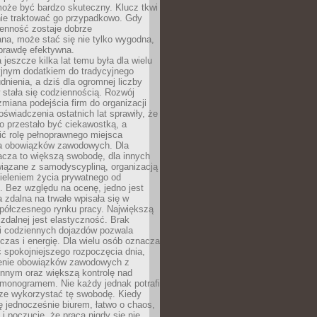
oże być bardzo skuteczny. Klucz tkwi
nie traktować go przypadkowo. Gdy
ienność zostaje dobrze
na, może stać się nie tylko wygodna,
aprawdę efektywna.
 jeszcze kilka lat temu była dla wielu
yjnym dodatkiem do tradycyjnego
dnienia, a dziś dla ogromnej liczby
stała się codziennością. Rozwój
 zmiana podejścia firm do organizacji
oświadczenia ostatnich lat sprawiły, że
o przestało być ciekawostką, a
ić rolę pełnoprawnego miejsca
a obowiązków zawodowych. Dla
acza to większą swobodę, dla innych
iązane z samodyscypliną, organizacją
ieleniem życia prywatnego od
 Bez względu na ocenę, jedno jest
 zdalna na trwałe wpisała się w
spółczesnego rynku pracy. Największą
 zdalnej jest elastyczność. Brak
i codziennych dojazdów pozwala
zas i energię. Dla wielu osób oznacza
 spokojniejszego rozpoczęcia dnia,
enie obowiązków zawodowych z
innym oraz większą kontrolę nad
monogramem. Nie każdy jednak potrafi
rze wykorzystać tę swobodę. Kiedy
ę jednocześnie biurem, łatwo o chaos,
 i poczucie, że praca nigdy się nie