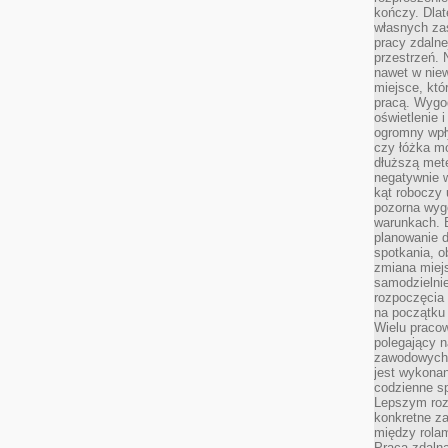
kończy. Dlat
własnych za
pracy zdalne
przestrzeń. 
nawet w nie
miejsce, któ
pracą. Wygod
oświetlenie 
ogromny wpł
czy łóżka m
dłuższą metę
negatywnie 
kąt roboczy
pozorna wyg
warunkach. 
planowanie d
spotkania, 
zmiana miej
samodzielni
rozpoczęcia 
na początku 
Wielu pracow
polegający n
zawodowych 
jest wykonan
codzienne sp
Lepszym roz
konkretne z
między rolam
Praca zdaln