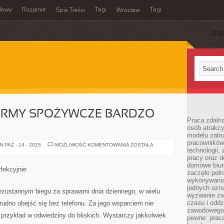
dowy
Rosjanie
Tagi
Tagi
Spis Treści
Wrocław
SUB
IRMY SPOŻYWCZE BARDZO
Praca zdalna
osób atrakc
modelu zatru
pracowników 
WSPÓŁCZESNE
 PAŹ - 14 - 2025
MOŻLIWOŚĆ KOMENTOWANIA
ZOSTAŁA
technologii,
FIRMY
SPOŻYWCZE
pracy oraz d
BARDZO
domowe biur
DOBRZE
fekcyjnie
zaczęło pełn
wykonywani
jednych ozn
zustannym biegu za sprawami dnia dziennego, w wielu
wyzwanie zw
czasu i oddz
dno obejść się bez telefonu. Za jego wsparciem nie
zawodowego.
przykład w odwiedziny do bliskich. Wystarczy jakkolwiek
pewne: praca