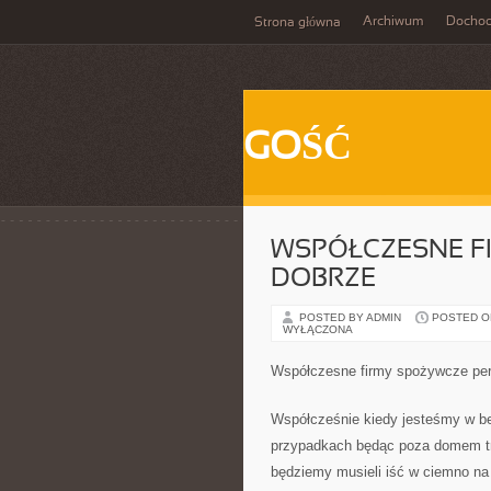
Archiwum
Docho
Strona główna
GOŚĆ
WSPÓŁCZESNE F
DOBRZE
POSTED BY ADMIN
POSTED ON
WYŁĄCZONA
Współczesne firmy spożywcze per
Współcześnie kiedy jesteśmy w be
przypadkach będąc poza domem tru
będziemy musieli iść w ciemno na 