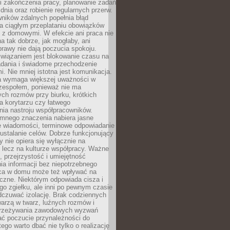
i zakończenia pracy, planowanie zadań
dnia oraz robienie regularnych przerw.
ników zdalnych popełnia błąd
a ciągłym przeplataniu obowiązków
z domowymi. W efekcie ani praca nie
a tak dobrze, jak mogłaby, ani
rawy nie dają poczucia spokoju.
wiązaniem jest blokowanie czasu na
adania i świadome przechodzenie
i. Nie mniej istotna jest komunikacja.
a wymaga większej uważności w
 zespołem, ponieważ nie ma
ch rozmów przy biurku, krótkich
na korytarzu czy łatwego
ia nastroju współpracowników.
omnego znaczenia nabiera jasne
e wiadomości, terminowe odpowiadanie
 ustalanie celów. Dobrze funkcjonujący
y nie opiera się wyłącznie na
 lecz na kulturze współpracy. Ważne
e, przejrzystość i umiejętność
a informacji bez niepotrzebnego
ca w domu może też wpływać na
eczne. Niektórym odpowiada cisza i
go zgiełku, ale inni po pewnym czasie
dczuwać izolację. Brak codziennych
arzą w twarz, luźnych rozmów i
przeżywania zawodowych wyzwań
ać poczucie przynależności do
tego warto dbać nie tylko o realizację