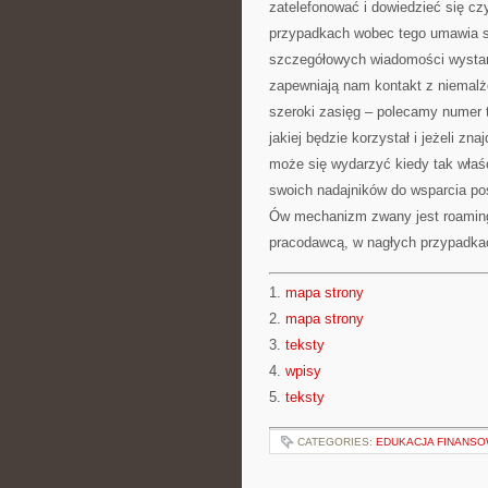
zatelefonować i dowiedzieć się cz
przypadkach wobec tego umawia się
szczegółowych wiadomości wystar
zapewniają nam kontakt z niemalż
szeroki zasięg – polecamy numer t
jakiej będzie korzystał i jeżeli zn
może się wydarzyć kiedy tak właśc
swoich nadajników do wsparcia po
Ów mechanizm zwany jest roaming
pracodawcą, w nagłych przypadka
1.
mapa strony
2.
mapa strony
3.
teksty
4.
wpisy
5.
teksty
CATEGORIES:
EDUKACJA FINANSO