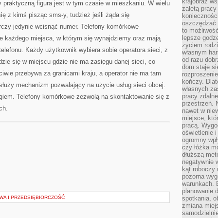
krajobraz w
y praktyczną figura jest w tym czasie w mieszkaniu. W wielu
zaletą pracy
 z kimś pisząc sms-y, tudzież jeśli żąda się
koniecznośc
oszczędzać c
czy jedynie wcisnąć numer. Telefony komórkowe
to możliwość
lepsze godz
e każdego miejsca, w którym się wynajdziemy oraz mają
życiem rodz
elefonu. Każdy użytkownik wybiera sobie operatora sieci, z
własnym har
od razu dob
ajdzie się w miejscu gdzie nie ma zasięgu danej sieci, co
dom staje si
iwie przebywa za granicami kraju, a operator nie ma tam
rozproszenie
kończy. Dlat
służy mechanizm pozwalający na użycie usług sieci obcej.
własnych za
pracy zdalne
iem. Telefony komórkowe zezwolą na skontaktowanie się z
przestrzeń. 
ch.
nawet w nie
miejsce, któ
pracą. Wygod
oświetlenie 
ogromny wpł
czy łóżka m
dłuższą metę
negatywnie 
kąt roboczy
pozorna wyg
warunkach. 
planowanie d
WA I PRZEDSIĘBIORCZOŚĆ
spotkania, 
zmiana miej
samodzielni