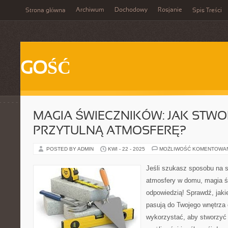
Archiwum
Dochodowy
Rosjanie
Strona główna
Spis Treści
GOŚĆ
MAGIA ŚWIECZNIKÓW: JAK STW
PRZYTULNĄ ATMOSFERĘ?
POSTED BY ADMIN
KWI - 22 - 2025
MOŻLIWOŚĆ KOMENTOWA
Jeśli szukasz sposobu na st
atmosfery w domu, magia 
odpowiedzią! Sprawdź, jakie 
pasują do Twojego wnętrza 
wykorzystać, aby stworzyć 