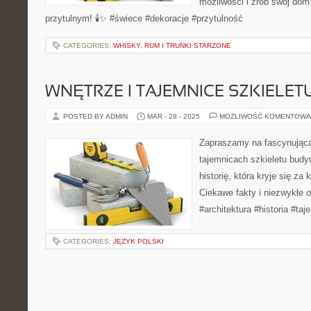
możliwości i zrób swój dom
przytulnym! 🕯️✨ #świece #dekoracje #przytulność
CATEGORIES:
WHISKY, RUM I TRUNKI STARZONE
WNĘTRZE I TAJEMNICE SZKIELE
POSTED BY ADMIN
MAR - 28 - 2025
MOŻLIWOŚĆ KOMENTOWA
Zapraszamy na fascynującą
tajemnicach szkieletu bud
historię, która kryje się za
Ciekawe fakty i niezwykłe 
#architektura #historia #ta
CATEGORIES:
JĘZYK POLSKI