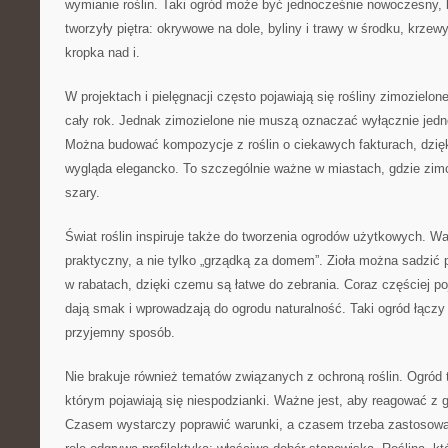
wymianie roślin. Taki ogród może być jednocześnie nowoczesny, bo
tworzyły piętra: okrywowe na dole, byliny i trawy w środku, krzewy
kropka nad i.
W projektach i pielęgnacji często pojawiają się rośliny zimozielon
cały rok. Jednak zimozielone nie muszą oznaczać wyłącznie jedne
Można budować kompozycje z roślin o ciekawych fakturach, dzię
wygląda elegancko. To szczególnie ważne w miastach, gdzie zimo
szary.
Świat roślin inspiruje także do tworzenia ogrodów użytkowych. 
praktyczny, a nie tylko „grządką za domem”. Zioła można sadzić p
w rabatach, dzięki czemu są łatwe do zebrania. Coraz częściej poj
dają smak i wprowadzają do ogrodu naturalność. Taki ogród łączy
przyjemny sposób.
Nie brakuje również tematów związanych z ochroną roślin. Ogród
którym pojawiają się niespodzianki. Ważne jest, aby reagować z gł
Czasem wystarczy poprawić warunki, a czasem trzeba zastosowa