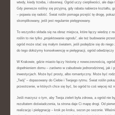
wtedy, kiedy trzeba, i obserwuj. Ogród uczy cierpliwości, ale daje
Gdy pierwsze rośliny się przyjmą, gdy rabata nabierze kształtu, g
– pojawia się radość. Świat roślin pomaga przejść tę drogę, poka
skomplikowany, jeśli jest regularnie pielęgnowany.
To wszystko składa się na obraz miejsca, które łączy wiedzę z re
roślin to nie tylko „projektowanie ogrodu”, ale też budowanie przes
ogród może stać się małym światem, jeśli podejdzie się do niego
do tego dołożymy konsekwencję w pielęgnacji, ogród odwdzięczy s
W Krakowie, gdzie miasto łączy historię z nowoczesnością, ogr
dopełnieniem domu – zarówno w zabudowie jednorodzinnej, jak i
inwestycjach. Może być prosty, albo romantyczny. Może być rodzi
„Twój” – dopasowany do Ciebie i Twojego rytmu. Świat roślin poka
przestrzenie, w których chce się być, bo ogród to coś więcej niż r
Jeśli marzysz o tym, aby Twoja zieleń była zdrowa, a ogród nie b
rezultatem doświadczenia, ta strona daje Ci mapę drogi. Od pierwsz
realizację i pielęgnację – krok po kroku, sezon po sezonie. Właśni