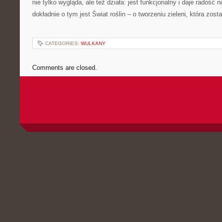
nie tylko wygląda, ale też działa: jest funkcjonalny i daje radość n
dokładnie o tym jest Świat roślin – o tworzeniu zieleni, która zost
CATEGORIES:
WULKANY
Comments are closed.