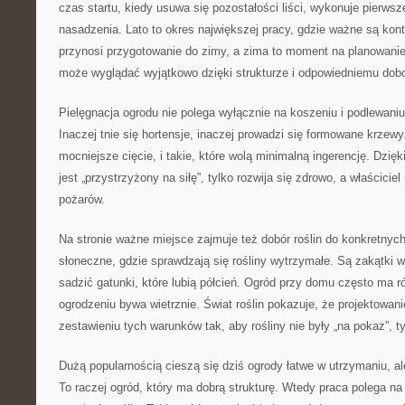
czas startu, kiedy usuwa się pozostałości liści, wykonuje pierwsze
nasadzenia. Lato to okres największej pracy, gdzie ważne są kon
przynosi przygotowanie do zimy, a zima to moment na planowanie
może wyglądać wyjątkowo dzięki strukturze i odpowiedniemu dobor
Pielęgnacja ogrodu nie polega wyłącznie na koszeniu i podlewaniu
Inaczej tnie się hortensje, inaczej prowadzi się formowane krzewy. 
mocniejsze cięcie, i takie, które wolą minimalną ingerencję. Dzięk
jest „przystrzyżony na siłę”, tylko rozwija się zdrowo, a właścicie
pożarów.
Na stronie ważne miejsce zajmuje też dobór roślin do konkretny
słoneczne, gdzie sprawdzają się rośliny wytrzymałe. Są zakątki wil
sadzić gatunki, które lubią półcień. Ogród przy domu często ma r
ogrodzeniu bywa wietrznie. Świat roślin pokazuje, że projektowa
zestawieniu tych warunków tak, aby rośliny nie były „na pokaz”, ty
Dużą popularnością cieszą się dziś ogrody łatwe w utrzymaniu, al
To raczej ogród, który ma dobrą strukturę. Wtedy praca polega na 