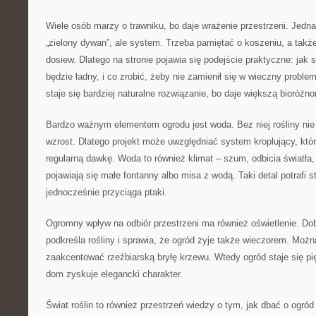
Wiele osób marzy o trawniku, bo daje wrażenie przestrzeni. Jednak
„zielony dywan”, ale system. Trzeba pamiętać o koszeniu, a także
dosiew. Dlatego na stronie pojawia się podejście praktyczne: jak s
będzie ładny, i co zrobić, żeby nie zamienił się w wieczny proble
staje się bardziej naturalne rozwiązanie, bo daje większą bioróżn
Bardzo ważnym elementem ogrodu jest woda. Bez niej rośliny ni
wzrost. Dlatego projekt może uwzględniać system kroplujący, któ
regularną dawkę. Woda to również klimat – szum, odbicia światła
pojawiają się małe fontanny albo misa z wodą. Taki detal potrafi 
jednocześnie przyciąga ptaki.
Ogromny wpływ na odbiór przestrzeni ma również oświetlenie. Dob
podkreśla rośliny i sprawia, że ogród żyje także wieczorem. Możn
zaakcentować rzeźbiarską bryłę krzewu. Wtedy ogród staje się p
dom zyskuje elegancki charakter.
Świat roślin to również przestrzeń wiedzy o tym, jak dbać o ogró