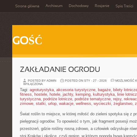
Archiwum
Dochodowy
Rosjanie
Strona główna
Spis Treści
GOŚĆ
ZAKŁADANIE OGRODU
POSTED BY ADMIN
POSTED ON STY - 27 - 2026
MOŻLIWOŚĆ 
WYŁĄCZONA
Tagi:
agroturystyka
,
akcesoria turystyczne
,
bagaże
,
bilety lotnicz
fitness
,
hostele
,
hotele
,
jachty
,
kemping
,
kulturystyka
,
linie lotnic
turystyczna
,
podróże lotnicze
,
podróże tematyczne
,
rejsy
,
rekreac
zimowe
,
statki
,
urlop
,
wakacje
,
wellness
,
wycieczki
,
żeglarstwo
,
z
Świat roślin to miejsce, w której miłość do zieleni spotyka się z p
pielęgnacji ogrodów. To opowieść o tym, jak fragment posesji mo
przestrzeń, gdzie rośliny rosną zdrowo, a człowiek odzyskuje rów
stoi Kraków i okolice, czyli region, w którym pogoda bywa kapryś