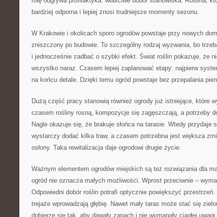
rolę odgrywa profilaktyka: właściwe dobór stanowiska. Roślina, kt
bardziej odporna i lepiej znosi trudniejsze momenty sezonu.
W Krakowie i okolicach sporo ogrodów powstaje przy nowych dom
zniszczony po budowie. To szczególny rodzaj wyzwania, bo trze
i jednocześnie zadbać o szybki efekt. Świat roślin pokazuje, że n
wszystko naraz. Czasem lepiej zaplanować etapy: najpierw syste
na końcu detale. Dzięki temu ogród powstaje bez przepalania pien
Dużą część pracy stanowią również ogrody już istniejące, które 
czasem rośliny rosną, kompozycje się zagęszczają, a potrzeby d
Nagle okazuje się, że brakuje słońca na tarasie. Wtedy przydaje 
wystarczy dodać kilka traw, a czasem potrzebna jest większa zmi
osłony. Taka rewitalizacja daje ogrodowi drugie życie.
Ważnym elementem ogrodów miejskich są też rozwiązania dla mały
ogród nie oznacza małych możliwości. Wprost przeciwnie – wyma
Odpowiedni dobór roślin potrafi optycznie powiększyć przestrzeń. 
trejaże wprowadzają głębię. Nawet mały taras może stać się zielo
dobierze się tak, aby dawały zapach i nie wymagały ciągłej uwagi.