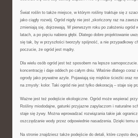
Świat roślin to także miejsce, w którym rośliny traktuje się z sza
jako ciągły rozwój. Ogród nigdy nie jest „skończony raz na zawsze
zmieniają się, dojrzewają. W pierwszym roku po założeniu ogród w
latach, a po pięciu nabiera głębi. Dlatego dobre projektowanie uw
się tak, by w przyszłości tworzyły spójność, a nie przypadkowy c
poczucie, że ogród jest mądry.
Dla wielu osób ogród jest też sposobem na lepsze samopoczucie.
koncentrację i daje oddech po całym dniu. Właśnie dlatego coraz c
ogrody jako prywatne azyle. Pojawiają się miękkie ścieżki oraz roś
na zmysły: kolor. Taki ogród nie jest tylko dekoracją – staje się p
Ważne jest też podejście ekologiczne. Ogród może wspierać przyr
Rośliny miododajne, gatunki przyjazne zapylaczom i naturalne sch
staje się żywy. Można wprowadzać rozwiązania takie jak ogranicz
oszczędzanie wody przez odpowiednie nasadzenia. Dzięki temu og
Na stronie znajdziesz także podejście do detali, które często dec