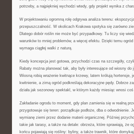
potrzeby, a najpiękniej wychodzi wtedy, gdy projekt wynika z cha
W projektowaniu ogromną rolę odgrywa analiza terenu: ekspozycja,
przepuszczalność. W okolicach Krakowa spotyka się zarówno ziemi
Dlatego dobór roślin nie może być przypadkowy. Tu liczy się wied
warunków to mniej problemów, a więcej efektu. Dzięki temu ogród st
wymaga ciągłej walki z naturą.
Kiedy koncepcja jest gotowa, przychodzi czas na szczegóły, czyli 
Rabaty można planować tak, aby były interesujące od wiosny do j
Wiosną robią wrażenie kwitnące krzewy, latem królują hortensje, 
kwitnienie, a zimą ogród podkreślają dekoracyjne pędy. Dobrze z
działa jak sezonowy spektakl, w którym każdy miesiąc wnosi co
Zakładanie ogrodu to moment, gdy plan zamienia się w realną prz
przygotowuje się teren: porządkuje podłoże, dba o odwodnienie. Je
wymianę ziemi przez dodanie materii organicznej. Później przych
takie jak tarasy, a także na detale: obrzeża, które sprawiają, że o
końcu pojawiają się rośliny: byliny, a także trawnik, które domyka