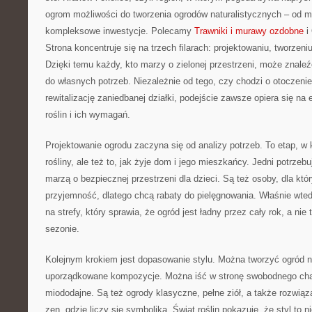
ogrom możliwości do tworzenia ogrodów naturalistycznych – od 
kompleksowe inwestycje. Polecamy
Trawniki i murawy ozdobne
i 
Strona koncentruje się na trzech filarach: projektowaniu, tworzen
Dzięki temu każdy, kto marzy o zielonej przestrzeni, może znal
do własnych potrzeb. Niezależnie od tego, czy chodzi o otoczenie
rewitalizację zaniedbanej działki, podejście zawsze opiera się na
roślin i ich wymagań.
Projektowanie ogrodu zaczyna się od analizy potrzeb. To etap, w k
rośliny, ale też to, jak żyje dom i jego mieszkańcy. Jedni potrzebuj
marzą o bezpiecznej przestrzeni dla dzieci. Są też osoby, dla któ
przyjemność, dlatego chcą rabaty do pielęgnowania. Właśnie wtedy
na strefy, który sprawia, że ogród jest ładny przez cały rok, a nie 
sezonie.
Kolejnym krokiem jest dopasowanie stylu. Można tworzyć ogród n
uporządkowane kompozycje. Można iść w stronę swobodnego chara
miododajne. Są też ogrody klasyczne, pełne ziół, a także rozwiąz
zen, gdzie liczy się symbolika. Świat roślin pokazuje, że styl to 