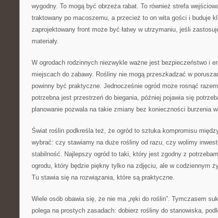
wygodny. To mogą być obrzeża rabat. To również strefa wejściow
traktowany po macoszemu, a przecież to on wita gości i buduje k
zaprojektowany front może być łatwy w utrzymaniu, jeśli zastosuje
materiały.
W ogrodach rodzinnych niezwykle ważne jest bezpieczeństwo i e
miejscach do zabawy. Rośliny nie mogą przeszkadzać w poruszani
powinny być praktyczne. Jednocześnie ogród może rosnąć razem 
potrzebna jest przestrzeń do biegania, później pojawia się potrz
planowanie pozwala na takie zmiany bez konieczności burzenia 
Świat roślin podkreśla też, że ogród to sztuka kompromisu międ
wybrać: czy stawiamy na duże rośliny od razu, czy wolimy inwe
stabilność. Najlepszy ogród to taki, który jest zgodny z potrzeba
ogrodu, który będzie piękny tylko na zdjęciu, ale w codziennym ż
Tu stawia się na rozwiązania, które są praktyczne.
Wiele osób obawia się, że nie ma „ręki do roślin”. Tymczasem su
polega na prostych zasadach: dobierz rośliny do stanowiska, podle