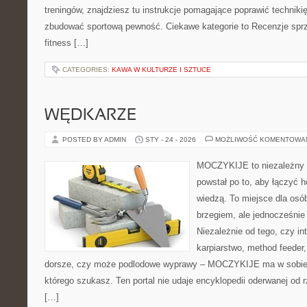
treningów, znajdziesz tu instrukcje pomagające poprawić technik
zbudować sportową pewność. Ciekawe kategorie to Recenzje spr
fitness […]
CATEGORIES:
KAWA W KULTURZE I SZTUCE
WĘDKARZE
POSTED BY ADMIN
STY - 24 - 2026
MOŻLIWOŚĆ KOMENTOWA
MOCZYKIJE to niezależny po
powstał po to, aby łączyć 
wiedzą. To miejsce dla osó
brzegiem, ale jednocześnie
Niezależnie od tego, czy inte
karpiarstwo, method feede
dorsze, czy może podlodowe wyprawy – MOCZYKIJE ma w sobie d
którego szukasz. Ten portal nie udaje encyklopedii oderwanej od r
[…]