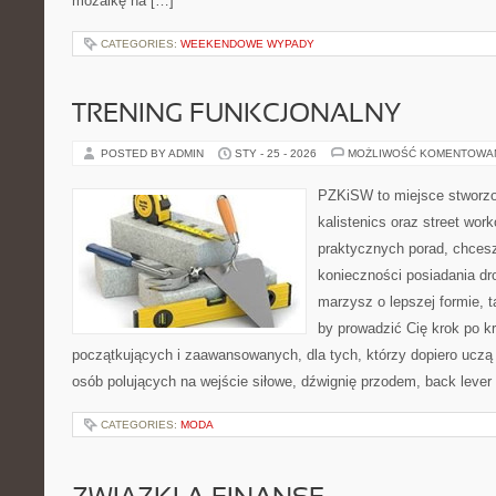
mozaikę na […]
CATEGORIES:
WEEKENDOWE WYPADY
TRENING FUNKCJONALNY
POSTED BY ADMIN
STY - 25 - 2026
MOŻLIWOŚĆ KOMENTOWA
PZKiSW to miejsce stworzo
kalistenics oraz street wor
praktycznych porad, chce
konieczności posiadania dro
marzysz o lepszej formie, ta
by prowadzić Cię krok po k
początkujących i zaawansowanych, dla tych, którzy dopiero uczą s
osób polujących na wejście siłowe, dźwignię przodem, back lever
CATEGORIES:
MODA