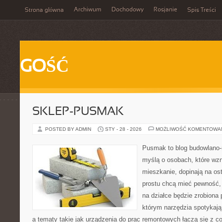
Archiwum
Dochodowy
Rosjanie
Strona główna
Spis Treści
GOŚĆ
SKLEP-PUSMAK
POSTED BY ADMIN
STY - 28 - 2026
MOŻLIWOŚĆ KOMENTOWA
Pusmak to blog budowlano-
myślą o osobach, które wz
mieszkanie, dopinają na ost
prostu chcą mieć pewność,
na działce będzie zrobiona 
którym narzędzia spotykają
a tematy takie jak urządzenia do prac remontowych łączą się z c