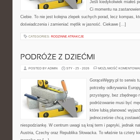
Jeśli kiedykolwiek miałeś p
Ci momentu na zastanowieni
Ciebie. To nie jest kolejna zlepek suchych porad, lecz kompas, 
doświadczenia i zamieniać mętlik w jasność. Ciekawe […]
CATEGORIES:
RODZINNE ATRAKCJE
PODRÓŻE Z DZIEĆMI
POSTED BY ADMIN
STY - 25 - 2026
MOŻLIWOŚĆ KOMENTOWA
GorąceWęgry.pl to serwis tu
potrzeby odkrywania Europ
przystępny, bez zbędnego n
podróżowanie musi być męc
które lubią planować wyjazd
jednocześnie chcą zostawić
niespodziankę. W centrum uwagi są kraj term i papryki, jednak natu
Austria, Czechy oraz Republika Słowacka. To właśnie ta cztery ki