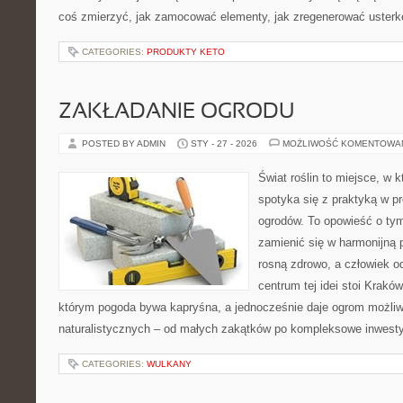
coś zmierzyć, jak zamocować elementy, jak zregenerować usterkę
CATEGORIES:
PRODUKTY KETO
ZAKŁADANIE OGRODU
POSTED BY ADMIN
STY - 27 - 2026
MOŻLIWOŚĆ KOMENTOWA
Świat roślin to miejsce, w k
spotyka się z praktyką w pr
ogrodów. To opowieść o tym
zamienić się w harmonijną p
rosną zdrowo, a człowiek 
centrum tej idei stoi Kraków 
którym pogoda bywa kapryśna, a jednocześnie daje ogrom możliw
naturalistycznych – od małych zakątków po kompleksowe inwesty
CATEGORIES:
WULKANY