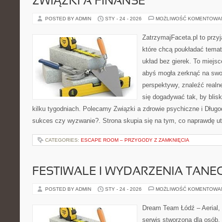
ZWIĄZKI A FINANSE
POSTED BY ADMIN
STY - 24 - 2026
MOŻLIWOŚĆ KOMENTOWA
ZatrzymajFaceta.pl to przyj
które chcą poukładać temat
układ bez gierek. To miejs
abyś mogła zerknąć na swoj
perspektywy, znaleźć real
się dogadywać tak, by blis
kilku tygodniach. Polecamy Związki a zdrowie psychiczne i Dług
sukces czy wyzwanie?. Strona skupia się na tym, co naprawdę u
CATEGORIES:
ESCAPE ROOM – PRZYGODY Z ZAMKNIĘCIA
FESTIWALE I WYDARZENIA TANE
POSTED BY ADMIN
STY - 24 - 2026
MOŻLIWOŚĆ KOMENTOWA
Dream Team Łódź – Aerial, 
serwis stworzona dla osób,