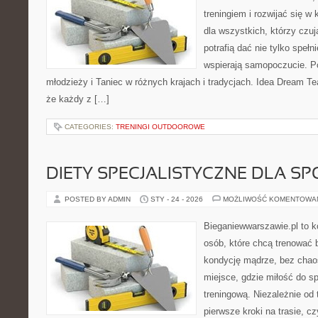
treningiem i rozwijać się w 
dla wszystkich, którzy czuj
potrafią dać nie tylko spełni
wspierają samopoczucie. Po
młodzieży i Taniec w różnych krajach i tradycjach. Idea Dream T
że każdy z […]
CATEGORIES:
TRENINGI OUTDOOROWE
DIETY SPECJALISTYCZNE DLA 
POSTED BY ADMIN
STY - 24 - 2026
MOŻLIWOŚĆ KOMENTOWA
Bieganiewwarszawie.pl to 
osób, które chcą trenować b
kondycję mądrze, bez chaos
miejsce, gdzie miłość do sp
treningową. Niezależnie od
pierwsze kroki na trasie, c