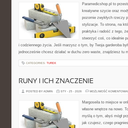
Paramedicshop.pl to przest
kreatywne szycie oraz mody
pozornie zwykłych rzeczy 
stylizacje. To strona, na kt
praktyka i radość z tego, 
stworzyć coś, co idealnie p
i codziennego życia. Jeśli marzysz o tym, by Twoja garderoba była
jednocześnie chcesz działać w duchu zero waste, znajdziesz tu
CATEGORIES:
TUREK
RUNY I ICH ZNACZENIE
POSTED BY ADMIN
STY - 25 - 2026
MOŻLIWOŚĆ KOMENTOWA
Margoseila to miejsce w on
własne wnętrze na nowo. To 
myślą o tym, abyś mógł prz
jak czujesz, czego pragnie