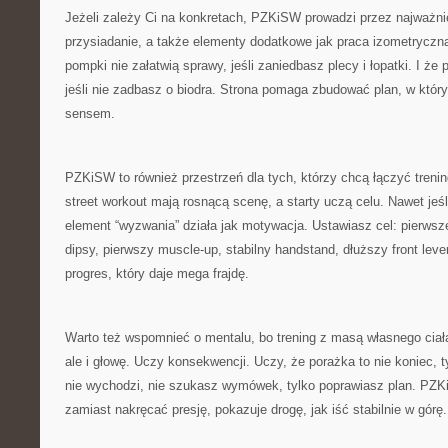
Jeżeli zależy Ci na konkretach, PZKiSW prowadzi przez najważn
przysiadanie, a także elementy dodatkowe jak praca izometryczn
pompki nie załatwią sprawy, jeśli zaniedbasz plecy i łopatki. I że
jeśli nie zadbasz o biodra. Strona pomaga zbudować plan, w który
sensem.
PZKiSW to również przestrzeń dla tych, którzy chcą łączyć trenin
street workout mają rosnącą scenę, a starty uczą celu. Nawet jeśli
element “wyzwania” działa jak motywacja. Ustawiasz cel: pierwsz
dipsy, pierwszy muscle-up, stabilny handstand, dłuższy front lever
progres, który daje mega frajdę.
Warto też wspomnieć o mentalu, bo trening z masą własnego ciała
ale i głowę. Uczy konsekwencji. Uczy, że porażka to nie koniec, 
nie wychodzi, nie szukasz wymówek, tylko poprawiasz plan. PZKi
zamiast nakręcać presję, pokazuje drogę, jak iść stabilnie w górę.