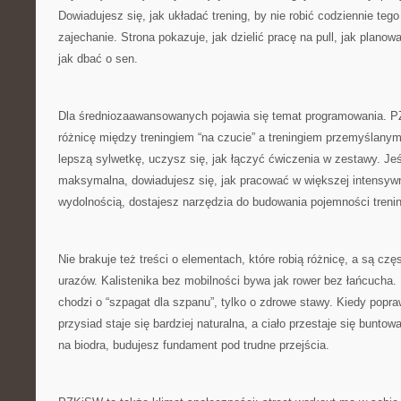
Dowiadujesz się, jak układać trening, by nie robić codziennie te
zajechanie. Strona pokazuje, jak dzielić pracę na pull, jak plano
jak dbać o sen.
Dla średniozaawansowanych pojawia się temat programowania.
różnicę między treningiem “na czucie” a treningiem przemyślany
lepszą sylwetkę, uczysz się, jak łączyć ćwiczenia w zestawy. Jeśl
maksymalna, dowiadujesz się, jak pracować w większej intensywn
wydolnością, dostajesz narzędzia do budowania pojemności treni
Nie brakuje też treści o elementach, które robią różnicę, a są cz
urazów. Kalistenika bez mobilności bywa jak rower bez łańcucha
chodzi o “szpagat dla szpanu”, tylko o zdrowe stawy. Kiedy popr
przysiad staje się bardziej naturalna, a ciało przestaje się bunto
na biodra, budujesz fundament pod trudne przejścia.