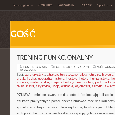
Archiwum
Dochodowy
Rosjanie
Strona główna
Spis Treści
GOŚĆ
TRENING FUNKCJONALNY
POSTED BY ADMIN
POSTED ON STY - 25 - 2026
MOŻLIWOŚĆ 
WYŁĄCZONA
Tagi:
agroturystyka
,
atrakcje turystyczne
,
bilety lotnicze
,
biologia
break
,
fizyka
,
geografia
,
historia
,
hostele
,
hotele
,
humanistyka
,
ke
lotniska
,
matematyka
,
miejsca historyczne
,
noclegi
,
podróże lotn
rejsy
,
statki
,
turystyka
,
urlop
,
wakacje
,
wycieczki
,
zabytki
,
zwiedz
PZKiSW to miejsce stworzone dla osób, które kochają kalistenics 
szukasz praktycznych porad, chcesz budować moc bez konieczno
sprzętu, a do tego marzysz o lepszej formie, ta strona jest dokład
krok po kroku. To baza wiedzy dla początkujących i zaawansowany