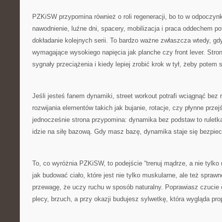
PZKiSW przypomina również o roli regeneracji, bo to w odpoczynk
nawodnienie, luźne dni, spacery, mobilizacja i praca oddechem pot
dokładanie kolejnych serii. To bardzo ważne zwłaszcza wtedy, gd
wymagające wysokiego napięcia jak planche czy front lever. Stro
sygnały przeciążenia i kiedy lepiej zrobić krok w tył, żeby potem
Jeśli jesteś fanem dynamiki, street workout potrafi wciągnąć bez 
rozwijania elementów takich jak bujanie, rotacje, czy płynne prze
jednocześnie strona przypomina: dynamika bez podstaw to ruletka
idzie na siłę bazową. Gdy masz bazę, dynamika staje się bezpiec
To, co wyróżnia PZKiSW, to podejście “trenuj mądrze, a nie tylko
jak budować ciało, które jest nie tylko muskularne, ale też sprawn
przewagę, że uczy ruchu w sposób naturalny. Poprawiasz czucie
plecy, brzuch, a przy okazji budujesz sylwetkę, która wygląda pro