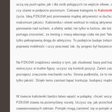
uczą się push-upów, jak i dla osób polujących na wejście siłowe,
czy stanie w podporze poziomym. Ciekawe kategorie to
Kalisteni
życia. Ideą PZKiSW jest promowanie mądrej aktywności w duch
maksimum jakości. Kalistenika i street workout to rodzaj aktywnoś
panowanie nad ruchem, a efekty widać nie tylko w lustrze, ale t
pomaga zrozumieć, że trening z masą własnego ciała nie jest “łat
tylko pełnoprawną drogą do atletyzmu. To podejście buduje żelaz
poprawia mobilność i uczy pracować tak, by progres był bezpiecz
Na PZKiSW znajdziesz wiedzę o tym, jak zbudować bazę pod ka
wskoczysz w trudne figury, uczysz się kontroli pozycji. Zanim za
poznajesz znaczenie mechaniki ruchu. Strona podkreśla, że to nie
tylko jakość. Dzięki temu zamiast łapać kontuzje, budujesz mądrą
W świecie kalisteniki bardzo łatwo wpaść w pułapkę: chcieć wszy
PZKiSW stawia na przemyślany rozwój. Uczysz się, jak przechod
zaawansowanych odmian. Pompki mogą zamienić się w pompki w 