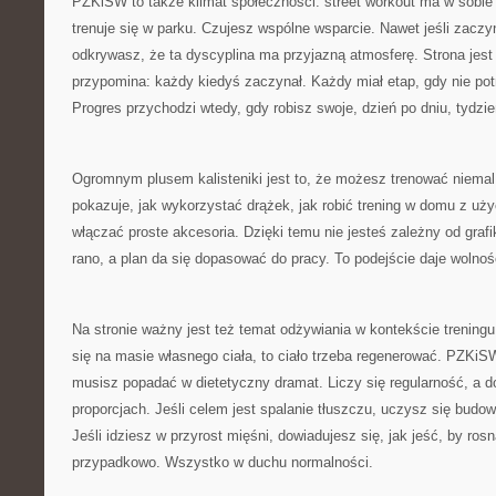
PZKiSW to także klimat społeczności: street workout ma w sobie
trenuje się w parku. Czujesz wspólne wsparcie. Nawet jeśli zac
odkrywasz, że ta dyscyplina ma przyjazną atmosferę. Strona jest j
przypomina: każdy kiedyś zaczynał. Każdy miał etap, gdy nie potra
Progres przychodzi wtedy, gdy robisz swoje, dzień po dniu, tydzie
Ogromnym plusem kalisteniki jest to, że możesz trenować niem
pokazuje, jak wykorzystać drążek, jak robić trening w domu z uży
włączać proste akcesoria. Dzięki temu nie jesteś zależny od graf
rano, a plan da się dopasować do pracy. To podejście daje wolnoś
Na stronie ważny jest też temat odżywiania w kontekście treningu
się na masie własnego ciała, to ciało trzeba regenerować. PZKi
musisz popadać w dietetyczny dramat. Liczy się regularność, a d
proporcjach. Jeśli celem jest spalanie tłuszczu, uczysz się budowa
Jeśli idziesz w przyrost mięśni, dowiadujesz się, jak jeść, by rosną
przypadkowo. Wszystko w duchu normalności.