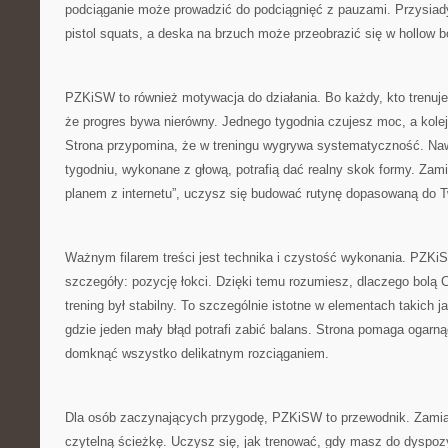
podciąganie może prowadzić do podciągnięć z pauzami. Przysiad
pistol squats, a deska na brzuch może przeobrazić się w hollow b
PZKiSW to również motywacja do działania. Bo każdy, kto trenuj
że progres bywa nierówny. Jednego tygodnia czujesz moc, a kole
Strona przypomina, że w treningu wygrywa systematyczność. Naw
tygodniu, wykonane z głową, potrafią dać realny skok formy. Zam
planem z internetu”, uczysz się budować rutynę dopasowaną do 
Ważnym filarem treści jest technika i czystość wykonania. PZK
szczegóły: pozycję łokci. Dzięki temu rozumiesz, dlaczego bolą Ci
trening był stabilny. To szczególnie istotne w elementach takich j
gdzie jeden mały błąd potrafi zabić balans. Strona pomaga ogarn
domknąć wszystko delikatnym rozciąganiem.
Dla osób zaczynających przygodę, PZKiSW to przewodnik. Zamia
czytelną ścieżkę. Uczysz się, jak trenować, gdy masz do dyspozyc