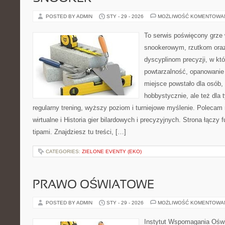
POSTED BY ADMIN
STY - 29 - 2026
MOŻLIWOŚĆ KOMENTOWA
To serwis poświęcony grze 
snookerowym, rzutkom oraz
dyscyplinom precyzji, w któ
powtarzalność, opanowanie 
miejsce powstało dla osób,
hobbystycznie, ale też dla 
regularny trening, wyższy poziom i turniejowe myślenie. Polecam 
wirtualne i Historia gier bilardowych i precyzyjnych. Strona łącz
tipami. Znajdziesz tu treści, […]
CATEGORIES:
ZIELONE EVENTY (EKO)
PRAWO OŚWIATOWE
POSTED BY ADMIN
STY - 29 - 2026
MOŻLIWOŚĆ KOMENTOWA
Instytut Wspomagania Oświa