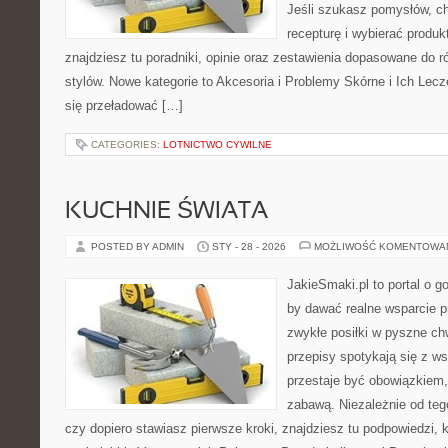
Jeśli szukasz pomysłów, ch
recepturę i wybierać produk
znajdziesz tu poradniki, opinie oraz zestawienia dopasowane do r
stylów. Nowe kategorie to Akcesoria i Problemy Skórne i Ich Lecz
się przeładować […]
CATEGORIES:
LOTNICTWO CYWILNE
KUCHNIE ŚWIATA
POSTED BY ADMIN
STY - 28 - 2026
MOŻLIWOŚĆ KOMENTOWA
JakieSmaki.pl to portal o g
by dawać realne wsparcie p
zwykłe posiłki w pyszne chw
przepisy spotykają się z w
przestaje być obowiązkiem,
zabawą. Niezależnie od teg
czy dopiero stawiasz pierwsze kroki, znajdziesz tu podpowiedzi,