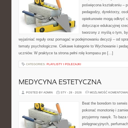
poświęcona kształceniu – p
pedagodzy, dyrektorzy, oso
opiekunowie mogą odkryć r
dotyczące edukacyjnej rzec
tworzony z myślą o tym, by
wyjaśniać reguły oraz pomagać w podejmowaniu decyzji – od spr
tematy psychologiczne. Ciekawe kategorie to Wychowanie i pedag
uczniów. W praktyce ta strona pełni rolę kompasu po […]
CATEGORIES:
PLAYLISTY I POLECAJKI
MEDYCYNA ESTETYCZNA
POSTED BY ADMIN
STY - 28 - 2026
MOŻLIWOŚĆ KOMENTOWA
Beat the boredom to serwis
pokonać monotonię i zamie
przyjemny nawyk. To baza 
pielęgnacyjnych, perfumach