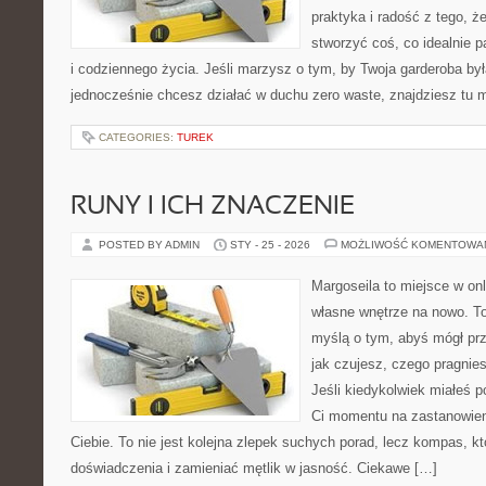
praktyka i radość z tego, 
stworzyć coś, co idealnie p
i codziennego życia. Jeśli marzysz o tym, by Twoja garderoba była
jednocześnie chcesz działać w duchu zero waste, znajdziesz tu
CATEGORIES:
TUREK
RUNY I ICH ZNACZENIE
POSTED BY ADMIN
STY - 25 - 2026
MOŻLIWOŚĆ KOMENTOWA
Margoseila to miejsce w on
własne wnętrze na nowo. To 
myślą o tym, abyś mógł prz
jak czujesz, czego pragnie
Jeśli kiedykolwiek miałeś p
Ci momentu na zastanowieni
Ciebie. To nie jest kolejna zlepek suchych porad, lecz kompas, 
doświadczenia i zamieniać mętlik w jasność. Ciekawe […]