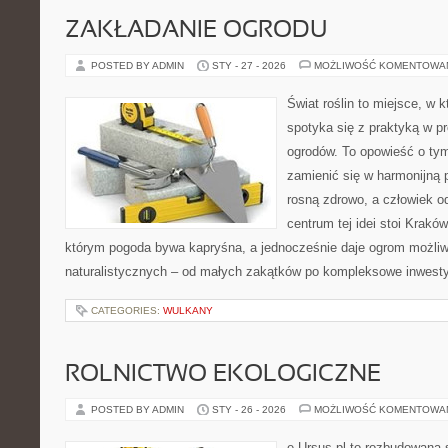
ZAKŁADANIE OGRODU
POSTED BY ADMIN
STY - 27 - 2026
MOŻLIWOŚĆ KOMENTOWA
Świat roślin to miejsce, w k
spotyka się z praktyką w pr
ogrodów. To opowieść o tym
zamienić się w harmonijną p
rosną zdrowo, a człowiek 
centrum tej idei stoi Kraków 
którym pogoda bywa kapryśna, a jednocześnie daje ogrom możliw
naturalistycznych – od małych zakątków po kompleksowe inwesty
CATEGORIES:
WULKANY
ROLNICTWO EKOLOGICZNE
POSTED BY ADMIN
STY - 26 - 2026
MOŻLIWOŚĆ KOMENTOWA
e-Ursus.pl to rozbudowana 