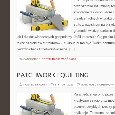
oraz szeroko rozumianej tec
stworzone dla osób, które
urządzeń rolnych w praktyc
za to z naciskiem na przyd
gromadzi wiedzę zarówno dl
jak i dla doświadczonych gospodarzy. Jeśli interesuje Cię polska 
także szeroki świat traktorów – e-Ursus.pl ma być Twoim centrum
Sadownictwo i Przetwórstwo rolne. […]
CATEGORIES:
RESTAURACJE W GÓRACH
PATCHWORK I QUILTING
POSTED BY ADMIN
STY - 26 - 2026
MOŻLIWOŚĆ KOMENTOWA
Paramedicshop.pl to przest
kreatywne szycie oraz mody
pozornie zwykłych rzeczy 
stylizacje. To strona, na kt