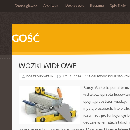
Archiwum
Dochodowy
Rosjanie
Strona główna
Spis Treści
GOŚĆ
WÓZKI WIDŁOWE
POSTED BY ADMIN
LUT - 2 - 2026
MOŻLIWOŚĆ KOMENTOWAN
Kursy Marko to portal branż
widlaków, sprzętu budowlan
spójną przestrzeń wiedzy. 
myślą o osobach, które chc
rozumieć, jak funkcjonuje 
decyzje w tematach takich 
organizacja robót czy wybór rozwiązań. Polecamy Domy inteligen