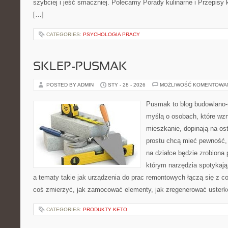
szybciej i jeść smaczniej. Polecamy Porady kulinarne i Przepisy 
[…]
CATEGORIES:
PSYCHOLOGIA PRACY
SKLEP-PUSMAK
POSTED BY ADMIN
STY - 28 - 2026
MOŻLIWOŚĆ KOMENTOWA
Pusmak to blog budowlano-
myślą o osobach, które wz
mieszkanie, dopinają na ost
prostu chcą mieć pewność,
na działce będzie zrobiona 
którym narzędzia spotykają
a tematy takie jak urządzenia do prac remontowych łączą się z c
coś zmierzyć, jak zamocować elementy, jak zregenerować usterkę
CATEGORIES:
PRODUKTY KETO