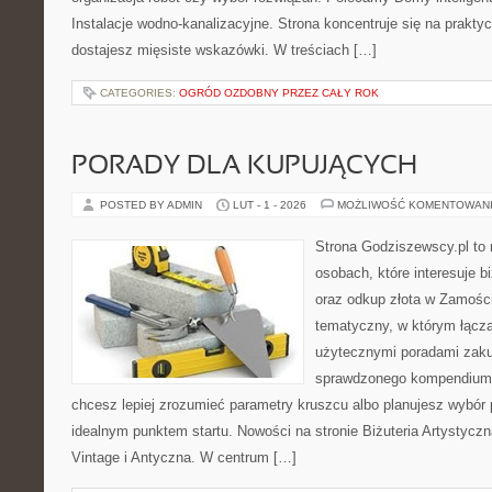
Instalacje wodno-kanalizacyjne. Strona koncentruje się na prakty
dostajesz mięsiste wskazówki. W treściach […]
CATEGORIES:
OGRÓD OZDOBNY PRZEZ CAŁY ROK
PORADY DLA KUPUJĄCYCH
POSTED BY ADMIN
LUT - 1 - 2026
MOŻLIWOŚĆ KOMENTOWAN
Strona Godziszewscy.pl to 
osobach, które interesuje bi
oraz odkup złota w Zamościu
tematyczny, w którym łącz
użytecznymi poradami zaku
sprawdzonego kompendium p
chcesz lepiej zrozumieć parametry kruszcu albo planujesz wybór p
idealnym punktem startu. Nowości na stronie Biżuteria Artystyczna
Vintage i Antyczna. W centrum […]