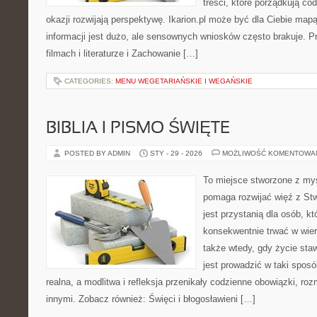
treści, które porządkują co
okazji rozwijają perspektywę. Ikarion.pl może być dla Ciebie map
informacji jest dużo, ale sensownych wniosków często brakuje. P
filmach i literaturze i Zachowanie […]
CATEGORIES:
MENU WEGETARIAŃSKIE I WEGAŃSKIE
BIBLIA I PISMO ŚWIĘTE
POSTED BY ADMIN
STY - 29 - 2026
MOŻLIWOŚĆ KOMENTOWA
To miejsce stworzone z myś
pomaga rozwijać więź z Stw
jest przystanią dla osób, kt
konsekwentnie trwać w wierz
także wtedy, gdy życie staw
jest prowadzić w taki spos
realna, a modlitwa i refleksja przenikały codzienne obowiązki, ro
innymi. Zobacz również: Święci i błogosławieni […]