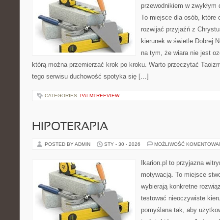
przewodnikiem w zwykłym d
To miejsce dla osób, które 
rozwijać przyjaźń z Chrys
kierunek w świetle Dobrej N
na tym, że wiara nie jest o
którą można przemierzać krok po kroku. Warto przeczytać Taoizm
tego serwisu duchowość spotyka się […]
CATEGORIES:
PALMTREEVIEW
HIPOTERAPIA
POSTED BY ADMIN
STY - 30 - 2026
MOŻLIWOŚĆ KOMENTOWA
Ikarion.pl to przyjazna witr
motywacją. To miejsce stwo
wybierają konkretne rozwią
testować nieoczywiste kieru
pomyślana tak, aby użytkown