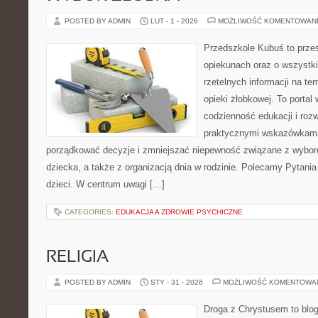
POSTED BY ADMIN
LUT - 1 - 2026
MOŻLIWOŚĆ KOMENTOWAN
Przedszkole Kubuś to prze
opiekunach oraz o wszystki
rzetelnych informacji na te
opieki żłobkowej. To portal
codzienność edukacji i rozw
praktycznymi wskazówkami.
porządkować decyzje i zmniejszać niepewność związane z wybo
dziecka, a także z organizacją dnia w rodzinie. Polecamy Pytania
dzieci. W centrum uwagi […]
CATEGORIES:
EDUKACJA A ZDROWIE PSYCHICZNE
RELIGIA
POSTED BY ADMIN
STY - 31 - 2026
MOŻLIWOŚĆ KOMENTOWA
Droga z Chrystusem to blo