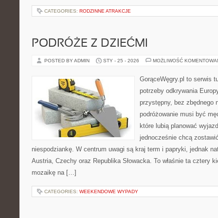
CATEGORIES:
RODZINNE ATRAKCJE
PODRÓŻE Z DZIEĆMI
POSTED BY ADMIN
STY - 25 - 2026
MOŻLIWOŚĆ KOMENTOWA
GorąceWęgry.pl to serwis tu
potrzeby odkrywania Europ
przystępny, bez zbędnego n
podróżowanie musi być męc
które lubią planować wyjazd
jednocześnie chcą zostawić
niespodziankę. W centrum uwagi są kraj term i papryki, jednak natu
Austria, Czechy oraz Republika Słowacka. To właśnie ta cztery ki
mozaikę na […]
CATEGORIES:
WEEKENDOWE WYPADY