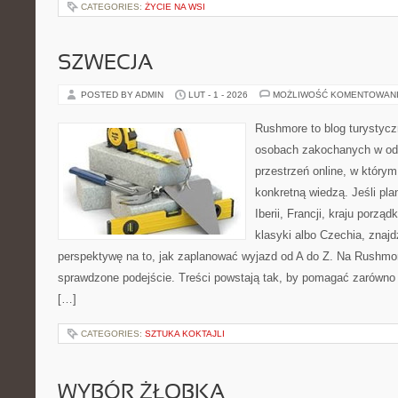
CATEGORIES:
ŻYCIE NA WSI
SZWECJA
POSTED BY ADMIN
LUT - 1 - 2026
MOŻLIWOŚĆ KOMENTOWAN
Rushmore to blog turystycz
osobach zakochanych w od
przestrzeń online, w który
konkretną wiedzą. Jeśli pl
Iberii, Francji, kraju porząd
klasyki albo Czechia, znajd
perspektywę na to, jak zaplanować wyjazd od A do Z. Na Rushmor
sprawdzone podejście. Treści powstają tak, by pomagać zarówno 
[…]
CATEGORIES:
SZTUKA KOKTAJLI
WYBÓR ŻŁOBKA