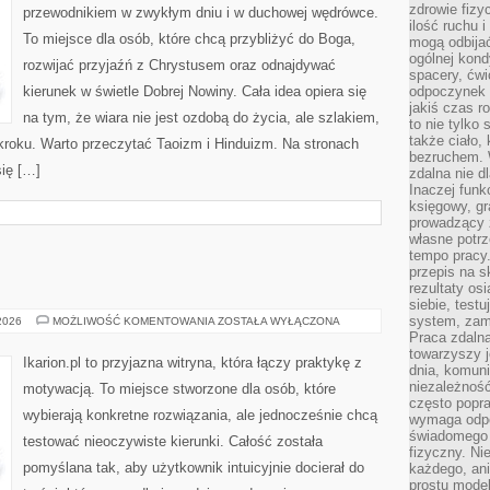
zdrowie fizy
przewodnikiem w zwykłym dniu i w duchowej wędrówce.
ilość ruchu 
To miejsce dla osób, które chcą przybliżyć do Boga,
mogą odbijać
ogólnej kondy
rozwijać przyjaźń z Chrystusem oraz odnajdywać
spacery, ćwi
kierunek w świetle Dobrej Nowiny. Cała idea opiera się
odpoczynek o
jakiś czas r
na tym, że wiara nie jest ozdobą do życia, ale szlakiem,
to nie tylko 
także ciało,
kroku. Warto przeczytać Taoizm i Hinduizm. Na stronach
bezruchem. 
ię […]
zdalna nie d
Inaczej funk
księgowy, gr
prowadzący 
własne potrz
tempo pracy.
przepis na s
rezultaty os
siebie, test
system, zam
HIPOTERAPIA
 2026
MOŻLIWOŚĆ KOMENTOWANIA
ZOSTAŁA WYŁĄCZONA
Praca zdaln
towarzyszy j
Ikarion.pl to przyjazna witryna, która łączy praktykę z
dnia, komuni
niezależność
motywacją. To miejsce stworzone dla osób, które
często popra
wybierają konkretne rozwiązania, ale jednocześnie chcą
wymaga odpo
świadomego 
testować nieoczywiste kierunki. Całość została
fizyczny. Ni
pomyślana tak, aby użytkownik intuicyjnie docierał do
każdego, an
prostu model