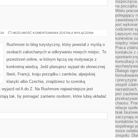
rozpoczęcia 
na początku 
Wielu pracow
polegający n
zawodowych 
jest wykonan
codzienne sp
SZWECJA
026
MOŻLIWOŚĆ KOMENTOWANIA
ZOSTAŁA WYŁĄCZONA
Lepszym roz
konkretne z
między rolam
Rushmore to blog turystyczny, który powstał z myślą o
Praca zdaln
osobach zakochanych w odkrywaniu nowych miejsc. To
kontakcie z
spontaniczny
przestrzeń online, w którym łączą się motywacje z
konsultacji 
wychwytywan
konkretną wiedzą. Jeśli planujesz wypad do słonecznej
Dlatego ogr
Iberii, Francji, kraju porządku i zamków, alpejskiej
formułowani
i precyzyjne
klasyki albo Czechia, znajdziesz tu szeroką
zespół zdaln
ć wyjazd od A do Z. Na Rushmore najważniejsze jest
narzędziach,
jest zaufani
stają tak, by pomagać zarówno osobom, które lubią układać
przekazywani
chaosu. Pra
relacje społ
brak biurowe
zaczynają o
kontaktów tw
wspólnego 
może osłabi
zespołu. Dla