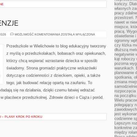
kończy. Dlat
NE
własnych za
pracy zdalne
przestrzeń. 
nawet w nie
ENZJE
miejsce, któ
pracą. Wygod
PRODUKTY
 2026
MOŻLIWOŚĆ KOMENTOWANIA
ZOSTAŁA WYŁĄCZONA
oświetlenie 
I
ogromny wpł
RECENZJE
czy łóżka m
Przedszkole w Wielichowie to blog edukacyjny tworzony
dłuższą metę
z myślą o przedszkolakach, bobasach oraz opiekunach,
negatywnie 
kąt roboczy
którzy chcą wspierać wzrastanie dziecka w sposób
pozorna wyg
świadomy. Strona gromadzi praktyczne wskazówki
warunkach. 
planowanie d
dotyczące codzienności z dzieckiem, opieki, a także
spotkania, 
zmiana miej
tego, jak budować relację opartą na zaufaniu. To
samodzielni
ładają się na działania, dzięki czemu łatwiej wdrażać
rozpoczęcia 
na początku 
w placówce przedszkolnej. Zdrowie dzieci o Ciąża i poród.
Wielu pracow
polegający n
zawodowych 
jest wykonan
U – PLANY KROK PO KROKU
codzienne sp
Lepszym roz
konkretne z
między rolam
Praca zdaln