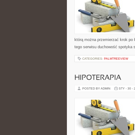
którą można przemierzać krok po 
tego serwisu duchowość spotyka s
CATEGORIES:
PALMTREEVIEW
HIPOTERAPIA
POSTED BY ADMIN
STY - 30 -