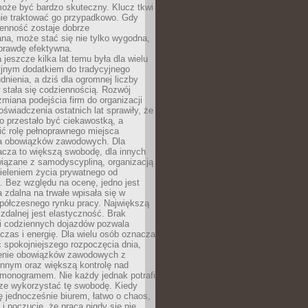
oże być bardzo skuteczny. Klucz tkwi
nie traktować go przypadkowo. Gdy
ienność zostaje dobrze
na, może stać się nie tylko wygodna,
aprawdę efektywna.
 jeszcze kilka lat temu była dla wielu
yjnym dodatkiem do tradycyjnego
dnienia, a dziś dla ogromnej liczby
stała się codziennością. Rozwój
 zmiana podejścia firm do organizacji
oświadczenia ostatnich lat sprawiły, że
o przestało być ciekawostką, a
ić rolę pełnoprawnego miejsca
a obowiązków zawodowych. Dla
acza to większą swobodę, dla innych
iązane z samodyscypliną, organizacją
ieleniem życia prywatnego od
 Bez względu na ocenę, jedno jest
 zdalna na trwałe wpisała się w
spółczesnego rynku pracy. Największą
 zdalnej jest elastyczność. Brak
i codziennych dojazdów pozwala
zas i energię. Dla wielu osób oznacza
 spokojniejszego rozpoczęcia dnia,
enie obowiązków zawodowych z
innym oraz większą kontrolę nad
monogramem. Nie każdy jednak potrafi
rze wykorzystać tę swobodę. Kiedy
ę jednocześnie biurem, łatwo o chaos,
 i poczucie, że praca nigdy się nie