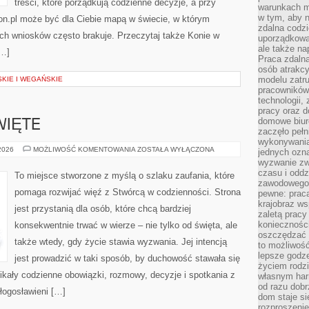
treści, które porządkują codzienne decyzje, a przy
warunkach m
w tym, aby 
rion.pl może być dla Ciebie mapą w świecie, w którym
zdalna codz
ych wniosków często brakuje. Przeczytaj także Konie w
uporządkowa
ale także n
[…]
Praca zdalna
osób atrakc
modelu zatru
KIE I WEGAŃSKIE
pracowników 
technologii,
pracy oraz d
domowe biur
WIĘTE
zaczęło pełn
wykonywani
BIBLIA
 2026
MOŻLIWOŚĆ KOMENTOWANIA
ZOSTAŁA WYŁĄCZONA
jednych ozn
I
wyzwanie zw
PISMO
ŚWIĘTE
czasu i oddz
To miejsce stworzone z myślą o szlaku zaufania, które
zawodowego.
pomaga rozwijać więź z Stwórcą w codzienności. Strona
pewne: praca
krajobraz w
jest przystanią dla osób, które chcą bardziej
zaletą pracy
koniecznośc
konsekwentnie trwać w wierze – nie tylko od święta, ale
oszczędzać c
także wtedy, gdy życie stawia wyzwania. Jej intencją
to możliwość
lepsze godz
jest prowadzić w taki sposób, by duchowość stawała się
życiem rodz
enikały codzienne obowiązki, rozmowy, decyzje i spotkania z
własnym har
od razu dob
błogosławieni […]
dom staje si
rozproszenie