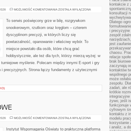
kontakcie z
spontaniczny
SNOOKER
 2026
MOŻLIWOŚĆ KOMENTOWANIA
ZOSTAŁA WYŁĄCZONA
konsultacji 
wychwytywan
To serwis poświęcony grze w bilę, rozgrywkom
Dlatego ogr
formułowani
snookerowym, rzutkom oraz kręglom – czterem
i precyzyjne
dyscyplinom precyzji, w których liczy się
zespół zdaln
narzędziach,
powtarzalność, opanowanie i właściwy wybór. To
jest zaufani
przekazywani
miejsce powstało dla osób, które chcą grać
chaosu. Pra
hobbystycznie, ale też dla tych, którzy mierzą wyżej: w
relacje społ
brak biurowe
i turniejowe myślenie. Polecam między innymi E-sport i gry
zaczynają o
ych i precyzyjnych. Strona łączy fundamenty z użytecznymi
kontaktów tw
wspólnego 
może osłabi
zespołu. Dla
zadań, ale 
KO)
krótkie rozm
integracyjne
żywo, jeśli 
funkcjonuje 
OWE
cyfrowym śr
kontaktu z 
PRAWO
modelu pracy
 2026
MOŻLIWOŚĆ KOMENTOWANIA
ZOSTAŁA WYŁĄCZONA
OŚWIATOWE
korzystanie 
i analiz, a 
Instytut Wspomagania Oświaty to praktyczna platforma