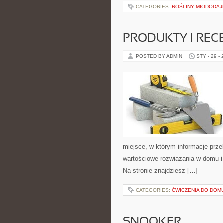
CATEGORIES:
ROŚLINY MIODODAJ
PRODUKTY I REC
POSTED BY ADMIN
STY - 29 -
miejsce, w którym informacje przek
wartościowe rozwiązania w domu i 
Na stronie znajdziesz […]
CATEGORIES:
ĆWICZENIA DO DOM
SNOOKER