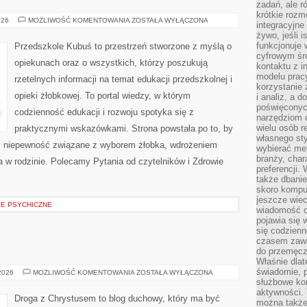
zadań, ale 
krótkie rozm
WYBÓR
026
MOŻLIWOŚĆ KOMENTOWANIA
ZOSTAŁA WYŁĄCZONA
integracyjne
ŻŁOBKA
żywo, jeśli 
funkcjonuje 
Przedszkole Kubuś to przestrzeń stworzone z myślą o
cyfrowym śr
opiekunach oraz o wszystkich, którzy poszukują
kontaktu z 
modelu pracy
rzetelnych informacji na temat edukacji przedszkolnej i
korzystanie 
opieki żłobkowej. To portal wiedzy, w którym
i analiz, a 
poświęconyc
codzienność edukacji i rozwoju spotyka się z
narzędziom o
wielu osób 
praktycznymi wskazówkami. Strona powstała po to, by
własnego sty
ć niepewność związane z wyborem żłobka, wdrożeniem
wybierać met
branży, char
ia w rodzinie. Polecamy Pytania od czytelników i Zdrowie
preferencji.
także dbanie
skoro komput
jeszcze wie
IE PSYCHICZNE
wiadomość c
pojawia się 
się codzienn
czasem zaw
do przemęcze
Właśnie dla
świadomie, 
RELIGIA
 2026
MOŻLIWOŚĆ KOMENTOWANIA
ZOSTAŁA WYŁĄCZONA
służbowe kom
aktywności. 
Droga z Chrystusem to blog duchowy, który ma być
można także