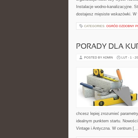
Instalacje wodno-kanalizacyjne. S
dostajesz mięsiste wskazówki. W 
CATEGORIES:
OGRÓD OZDOBNY P
PORADY DLA KU
POSTED BY ADMIN
LUT - 1 - 2
chcesz lepiej zrozumieć parametry
idealnym punktem startu. Nowości n
Vintage i Antyczna. W centrum […