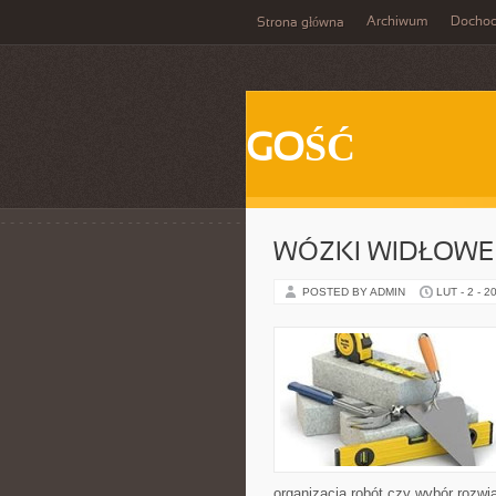
Archiwum
Docho
Strona główna
GOŚĆ
WÓZKI WIDŁOWE
POSTED BY ADMIN
LUT - 2 - 2
organizacja robót czy wybór rozw