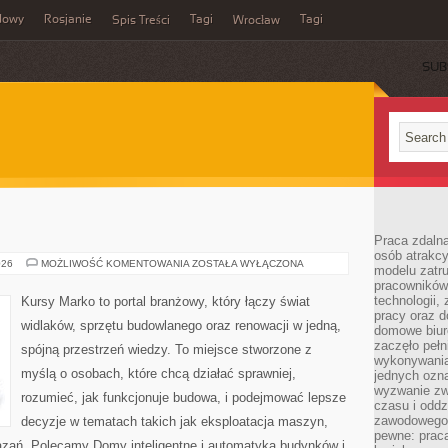
dowy
Rosjanie
Tagi
Tagi
Spis Treści
Wrocław
SUB
Praca zdalna
osób atrakc
WÓZKI
026
MOŻLIWOŚĆ KOMENTOWANIA
ZOSTAŁA WYŁĄCZONA
modelu zatru
WIDŁOWE
pracowników 
technologii,
Kursy Marko to portal branżowy, który łączy świat
pracy oraz d
widlaków, sprzętu budowlanego oraz renowacji w jedną,
domowe biur
zaczęło pełn
spójną przestrzeń wiedzy. To miejsce stworzone z
wykonywani
myślą o osobach, które chcą działać sprawniej,
jednych ozn
wyzwanie zw
rozumieć, jak funkcjonuje budowa, i podejmować lepsze
czasu i oddz
zawodowego.
decyzje w tematach takich jak eksploatacja maszyn,
pewne: praca
iązań. Polecamy Domy inteligentne i automatyka budynków i