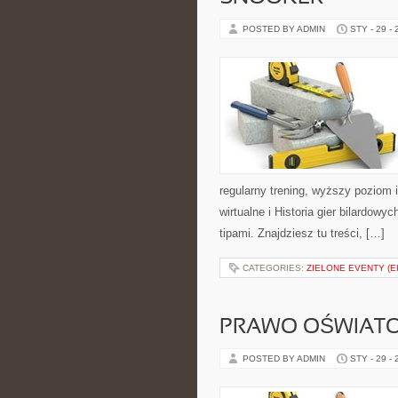
POSTED BY ADMIN
STY - 29 -
regularny trening, wyższy poziom 
wirtualne i Historia gier bilardow
tipami. Znajdziesz tu treści, […]
CATEGORIES:
ZIELONE EVENTY (E
PRAWO OŚWIAT
POSTED BY ADMIN
STY - 29 -