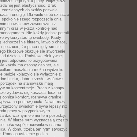
spółczesnego rynku pracy. Największą
 zdalnej jest elastyczność. Brak
i codziennych dojazdów pozwala
zas i energię. Dla wielu osób oznacza
 spokojniejszego rozpoczęcia dnia,
enie obowiązków zawodowych z
innym oraz większą kontrolę nad
monogramem. Nie każdy jednak potrafi
rze wykorzystać tę swobodę. Kiedy
ę jednocześnie biurem, łatwo o chaos,
 i poczucie, że praca nigdy się nie
ego kluczowe okazuje się stworzenie
sad działania. Podstawą efektywnej
j jest odpowiednio przygotowana
Nie każdy ma osobny gabinet, ale
wielkim mieszkaniu można wydzielić
re będzie kojarzyło się wyłącznie z
ne biurko, dobre krzesło, właściwe
i porządek na stanowisku mają
yw na koncentrację. Praca z kanapy
oże wydawać się kusząca, lecz na
 obniża komfort, rozmywa granice i
wpływa na postawę ciała. Nawet mały
 urządzony świadomie bywa lepszy niż
oda pracy w przypadkowych
Bardzo ważnym elementem pozostaje
nia. W biurze rytm wyznaczają często
obecność współpracowników i sama
sca. W domu trzeba ten rytm stworzyć
e. Pomaga ustalenie godzin