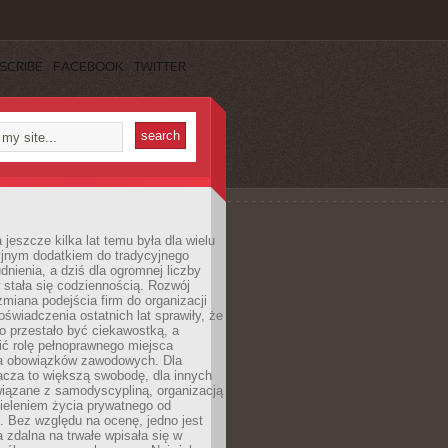
SCRIBE
FACEBOOK
TWITTER
 jeszcze kilka lat temu była dla wielu
yjnym dodatkiem do tradycyjnego
dnienia, a dziś dla ogromnej liczby
stała się codziennością. Rozwój
 zmiana podejścia firm do organizacji
oświadczenia ostatnich lat sprawiły, że
o przestało być ciekawostką, a
ić rolę pełnoprawnego miejsca
a obowiązków zawodowych. Dla
acza to większą swobodę, dla innych
iązane z samodyscypliną, organizacją
ieleniem życia prywatnego od
 Bez względu na ocenę, jedno jest
 zdalna na trwałe wpisała się w