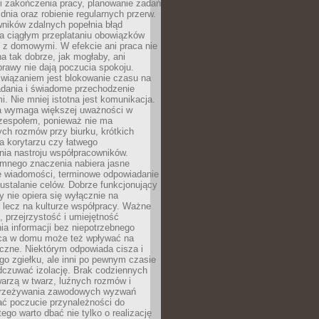
i zakończenia pracy, planowanie zadań
dnia oraz robienie regularnych przerw.
ników zdalnych popełnia błąd
a ciągłym przeplataniu obowiązków
z domowymi. W efekcie ani praca nie
a tak dobrze, jak mogłaby, ani
rawy nie dają poczucia spokoju.
wiązaniem jest blokowanie czasu na
adania i świadome przechodzenie
i. Nie mniej istotna jest komunikacja.
a wymaga większej uważności w
 zespołem, ponieważ nie ma
ch rozmów przy biurku, krótkich
na korytarzu czy łatwego
ia nastroju współpracowników.
omnego znaczenia nabiera jasne
e wiadomości, terminowe odpowiadanie
 ustalanie celów. Dobrze funkcjonujący
y nie opiera się wyłącznie na
 lecz na kulturze współpracy. Ważne
e, przejrzystość i umiejętność
a informacji bez niepotrzebnego
ca w domu może też wpływać na
eczne. Niektórym odpowiada cisza i
go zgiełku, ale inni po pewnym czasie
dczuwać izolację. Brak codziennych
arzą w twarz, luźnych rozmów i
przeżywania zawodowych wyzwań
ać poczucie przynależności do
tego warto dbać nie tylko o realizację