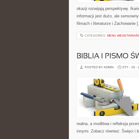
okazji rozwijają perspektywę. Ika
informacji jest dużo, ale sensown
filmach i literaturze i Zachowanie 
CATEGORIES:
MENU WEGETARIAŃS
BIBLIA I PISMO Ś
POSTED BY ADMIN
STY - 29 -
realna, a modlitwa i refleksja prz
innymi. Zobacz również: Święci i 