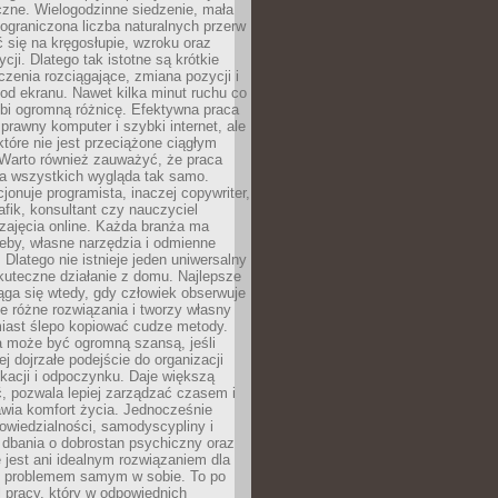
czne. Wielogodzinne siedzenie, mała
i ograniczona liczba naturalnych przerw
 się na kręgosłupie, wzroku oraz
cji. Dlatego tak istotne są krótkie
czenia rozciągające, zmiana pozycji i
d ekranu. Nawet kilka minut ruchu co
obi ogromną różnicę. Efektywna praca
sprawny komputer i szybki internet, ale
 które nie jest przeciążone ciągłym
Warto również zauważyć, że praca
la wszystkich wygląda tak samo.
cjonuje programista, inaczej copywriter,
afik, konsultant czy nauczyciel
zajęcia online. Każda branża ma
eby, własne narzędzia i odmienne
 Dlatego nie istnieje jeden uniwersalny
kuteczne działanie z domu. Najlepsze
iąga się wtedy, gdy człowiek obserwuje
uje różne rozwiązania i tworzy własny
iast ślepo kopiować cudze metody.
a może być ogromną szansą, jeśli
ej dojrzałe podejście do organizacji
kacji i odpoczynku. Daje większą
, pozwala lepiej zarządzać czasem i
wia komfort życia. Jednocześnie
wiedzialności, samodyscypliny i
dbania o dobrostan psychiczny oraz
e jest ani idealnym rozwiązaniem dla
i problemem samym w sobie. To po
 pracy, który w odpowiednich