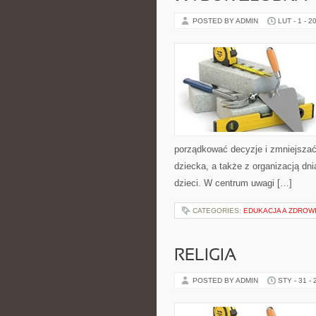
POSTED BY ADMIN
LUT - 1 - 2
porządkować decyzje i zmniejsza
dziecka, a także z organizacją dn
dzieci. W centrum uwagi […]
CATEGORIES:
EDUKACJA A ZDROW
RELIGIA
POSTED BY ADMIN
STY - 31 -