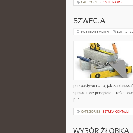
CATEGORIES:
ŻYCIE NA WSI
SZWECJA
POSTED BY ADMIN
LUT - 1 - 2
perspektywę na to, jak zaplanowa
sprawdzone podejście. Treści pow
[…]
CATEGORIES:
SZTUKA KOKTAJLI
WYBÓR ŻŁOBKA