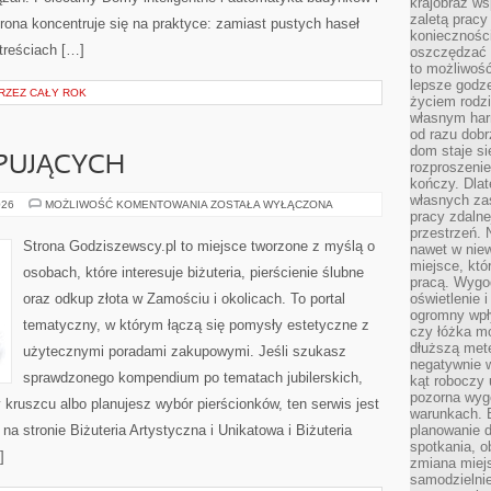
krajobraz w
zaletą pracy
trona koncentruje się na praktyce: zamiast pustych haseł
koniecznośc
treściach […]
oszczędzać c
to możliwość
lepsze godz
RZEZ CAŁY ROK
życiem rodz
własnym har
od razu dob
dom staje si
PUJĄCYCH
rozproszenie
kończy. Dlat
własnych za
PORADY
026
MOŻLIWOŚĆ KOMENTOWANIA
ZOSTAŁA WYŁĄCZONA
pracy zdalne
DLA
KUPUJĄCYCH
przestrzeń. 
Strona Godziszewscy.pl to miejsce tworzone z myślą o
nawet w nie
miejsce, któ
osobach, które interesuje biżuteria, pierścienie ślubne
pracą. Wygod
oraz odkup złota w Zamościu i okolicach. To portal
oświetlenie 
ogromny wpł
tematyczny, w którym łączą się pomysły estetyczne z
czy łóżka m
dłuższą metę
użytecznymi poradami zakupowymi. Jeśli szukasz
negatywnie 
sprawdzonego kompendium po tematach jubilerskich,
kąt roboczy
pozorna wyg
 kruszcu albo planujesz wybór pierścionków, ten serwis jest
warunkach. 
a stronie Biżuteria Artystyczna i Unikatowa i Biżuteria
planowanie d
spotkania, 
]
zmiana miej
samodzielni