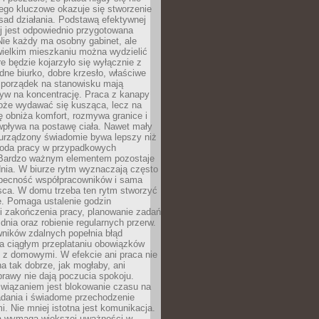
ego kluczowe okazuje się stworzenie
sad działania. Podstawą efektywnej
j jest odpowiednio przygotowana
Nie każdy ma osobny gabinet, ale
wielkim mieszkaniu można wydzielić
re będzie kojarzyło się wyłącznie z
ne biurko, dobre krzesło, właściwe
i porządek na stanowisku mają
yw na koncentrację. Praca z kanapy
oże wydawać się kusząca, lecz na
 obniża komfort, rozmywa granice i
wpływa na postawę ciała. Nawet mały
 urządzony świadomie bywa lepszy niż
oda pracy w przypadkowych
Bardzo ważnym elementem pozostaje
nia. W biurze rytm wyznaczają często
obecność współpracowników i sama
sca. W domu trzeba ten rytm stworzyć
e. Pomaga ustalenie godzin
i zakończenia pracy, planowanie zadań
dnia oraz robienie regularnych przerw.
ników zdalnych popełnia błąd
a ciągłym przeplataniu obowiązków
z domowymi. W efekcie ani praca nie
a tak dobrze, jak mogłaby, ani
rawy nie dają poczucia spokoju.
wiązaniem jest blokowanie czasu na
adania i świadome przechodzenie
i. Nie mniej istotna jest komunikacja.
a wymaga większej uważności w