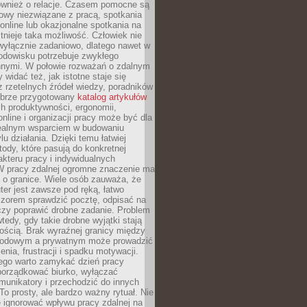
również o relacje. Czasem pomocne są
owy niezwiązane z pracą, spotkania
 online lub okazjonalne spotkania na
istnieje taka możliwość. Człowiek nie
wyłącznie zadaniowo, dlatego nawet w
odowisku potrzebuje zwykłego
innymi. W połowie rozważań o zdalnym
 widać też, jak istotne staje się
z rzetelnych źródeł wiedzy, poradników
dobrze przygotowany
katalog artykułów
h produktywności, ergonomii,
nline i organizacji pracy może być dla
realnym wsparciem w budowaniu
lu działania. Dzięki temu łatwiej
ody, które pasują do konkretnej
akteru pracy i indywidualnych
 W pracy zdalnej ogromne znaczenie ma
 o granice. Wiele osób zauważa, że
er jest zawsze pod ręką, łatwo
czorem sprawdzić pocztę, odpisać na
zy poprawić drobne zadanie. Problem
wtedy, gdy takie drobne wyjątki stają
ością. Brak wyraźnej granicy między
odowym a prywatnym może prowadzić
nia, frustracji i spadku motywacji.
tego warto zamykać dzień pracy
porządkować biurko, wyłączać
unikatory i przechodzić do innych
To prosty, ale bardzo ważny rytuał. Nie
 ignorować wpływu pracy zdalnej na