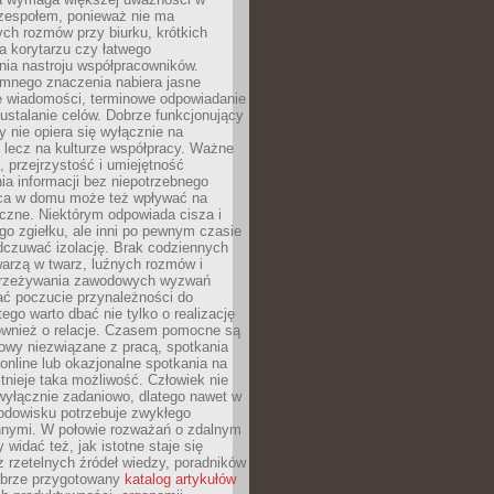
 zespołem, ponieważ nie ma
ch rozmów przy biurku, krótkich
na korytarzu czy łatwego
ia nastroju współpracowników.
omnego znaczenia nabiera jasne
e wiadomości, terminowe odpowiadanie
 ustalanie celów. Dobrze funkcjonujący
y nie opiera się wyłącznie na
 lecz na kulturze współpracy. Ważne
e, przejrzystość i umiejętność
a informacji bez niepotrzebnego
ca w domu może też wpływać na
eczne. Niektórym odpowiada cisza i
go zgiełku, ale inni po pewnym czasie
dczuwać izolację. Brak codziennych
arzą w twarz, luźnych rozmów i
przeżywania zawodowych wyzwań
ać poczucie przynależności do
tego warto dbać nie tylko o realizację
również o relacje. Czasem pomocne są
owy niezwiązane z pracą, spotkania
 online lub okazjonalne spotkania na
istnieje taka możliwość. Człowiek nie
wyłącznie zadaniowo, dlatego nawet w
odowisku potrzebuje zwykłego
innymi. W połowie rozważań o zdalnym
 widać też, jak istotne staje się
z rzetelnych źródeł wiedzy, poradników
dobrze przygotowany
katalog artykułów