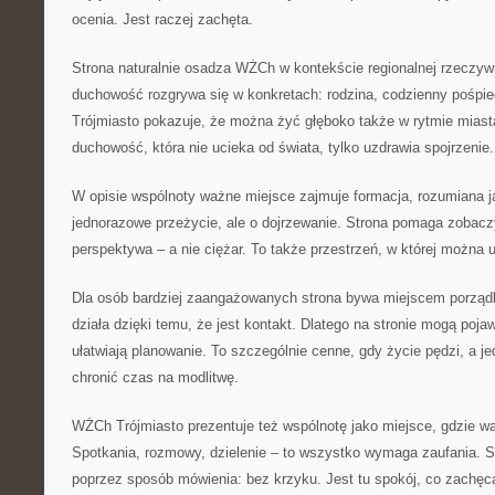
ocenia. Jest raczej zachęta.
Strona naturalnie osadza WŻCh w kontekście regionalnej rzeczyw
duchowość rozgrywa się w konkretach: rodzina, codzienny pośpie
Trójmiasto pokazuje, że można żyć głęboko także w rytmie miasta
duchowość, która nie ucieka od świata, tylko uzdrawia spojrzenie.
W opisie wspólnoty ważne miejsce zajmuje formacja, rozumiana j
jednorazowe przeżycie, ale o dojrzewanie. Strona pomaga zobacz
perspektywa – a nie ciężar. To także przestrzeń, w której można 
Dla osób bardziej zaangażowanych strona bywa miejscem porząd
działa dzięki temu, że jest kontakt. Dlatego na stronie mogą pojaw
ułatwiają planowanie. To szczególnie cenne, gdy życie pędzi, a j
chronić czas na modlitwę.
WŻCh Trójmiasto prezentuje też wspólnotę jako miejsce, gdzie wa
Spotkania, rozmowy, dzielenie – to wszystko wymaga zaufania. St
poprzez sposób mówienia: bez krzyku. Jest tu spokój, co zachęca