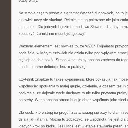
etapy wiary.
Na stronie często przewija się temat ćwiczeń duchowych, bo to je
człowiek uczy się słuchać. Rekolekcje są pokazane nie jako zada
czas łaski. Dla jednych będzie to modlitwa Słowem, dla innych 
zobaczyć, że nikt nie musi być „gotowy”.
Ważnym elementem jest również to, że WŻCh Trójmiasto przypom
podejście, w którym człowiek nie działa tylko pod wpływem emocji
głębiej: co daje pokój. Strona w naturalny sposób zachęca do tego
chodzi o same definicje, lecz o praktykę.
Czytelnik znajdzie tu także wyjaśnienia, które pokazują, jak moż
wspólnocie: spotkania w małej grupie, dzielenie, a czasem też in
podkreśla, że dojrzałe życie duchowe to nie tylko prywatna prakty
potrzeby. W ten sposób strona buduje obraz wspólnoty jako sieci 
Dla osób, które stoją na progu i zastanawiają się „czy to dla mni
działa jak latarnia. Można tu zobaczyć, że wspólnota nie jest dla 
idących krok po kroku. Jeśli ktoś jest w etapie stawiania pytań, zn