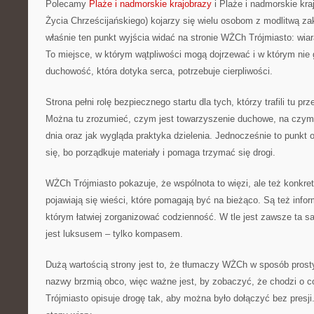
Polecamy
Plaże i nadmorskie krajobrazy
i Plaże i nadmorskie kr
Życia Chrześcijańskiego) kojarzy się wielu osobom z modlitwą za
właśnie ten punkt wyjścia widać na stronie WŻCh Trójmiasto: wia
To miejsce, w którym wątpliwości mogą dojrzewać i w którym nie 
duchowość, która dotyka serca, potrzebuje cierpliwości.
Strona pełni rolę bezpiecznego startu dla tych, którzy trafili tu pr
Można tu zrozumieć, czym jest towarzyszenie duchowe, na czym
dnia oraz jak wygląda praktyka dzielenia. Jednocześnie to punkt 
się, bo porządkuje materiały i pomaga trzymać się drogi.
WŻCh Trójmiasto pokazuje, że wspólnota to więzi, ale też konkret
pojawiają się wieści, które pomagają być na bieżąco. Są też info
którym łatwiej zorganizować codzienność. W tle jest zawsze ta 
jest luksusem – tylko kompasem.
Dużą wartością strony jest to, że tłumaczy WŻCh w sposób prosty.
nazwy brzmią obco, więc ważne jest, by zobaczyć, że chodzi o 
Trójmiasto opisuje drogę tak, aby można było dołączyć bez presj