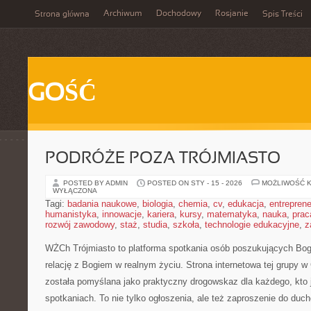
Archiwum
Dochodowy
Rosjanie
Strona główna
Spis Treści
GOŚĆ
PODRÓŻE POZA TRÓJMIASTO
POSTED BY ADMIN
POSTED ON STY - 15 - 2026
MOŻLIWOŚĆ 
WYŁĄCZONA
Tagi:
badania naukowe
,
biologia
,
chemia
,
cv
,
edukacja
,
entreprene
humanistyka
,
innowacje
,
kariera
,
kursy
,
matematyka
,
nauka
,
prac
rozwój zawodowy
,
staż
,
studia
,
szkoła
,
technologie edukacyjne
,
z
WŻCh Trójmiasto to platforma spotkania osób poszukujących Boga
relację z Bogiem w realnym życiu. Strona internetowa tej grupy 
została pomyślana jako praktyczny drogowskaz dla każdego, kto 
spotkaniach. To nie tylko ogłoszenia, ale też zaproszenie do duch