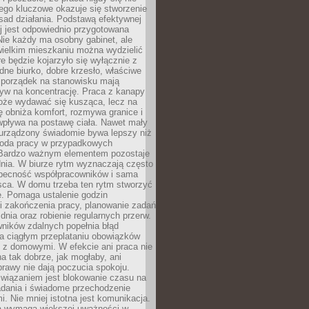
ego kluczowe okazuje się stworzenie
sad działania. Podstawą efektywnej
j jest odpowiednio przygotowana
Nie każdy ma osobny gabinet, ale
wielkim mieszkaniu można wydzielić
re będzie kojarzyło się wyłącznie z
ne biurko, dobre krzesło, właściwe
i porządek na stanowisku mają
yw na koncentrację. Praca z kanapy
oże wydawać się kusząca, lecz na
 obniża komfort, rozmywa granice i
wpływa na postawę ciała. Nawet mały
 urządzony świadomie bywa lepszy niż
oda pracy w przypadkowych
Bardzo ważnym elementem pozostaje
nia. W biurze rytm wyznaczają często
obecność współpracowników i sama
sca. W domu trzeba ten rytm stworzyć
e. Pomaga ustalenie godzin
i zakończenia pracy, planowanie zadań
dnia oraz robienie regularnych przerw.
ników zdalnych popełnia błąd
a ciągłym przeplataniu obowiązków
z domowymi. W efekcie ani praca nie
a tak dobrze, jak mogłaby, ani
rawy nie dają poczucia spokoju.
wiązaniem jest blokowanie czasu na
adania i świadome przechodzenie
i. Nie mniej istotna jest komunikacja.
a wymaga większej uważności w