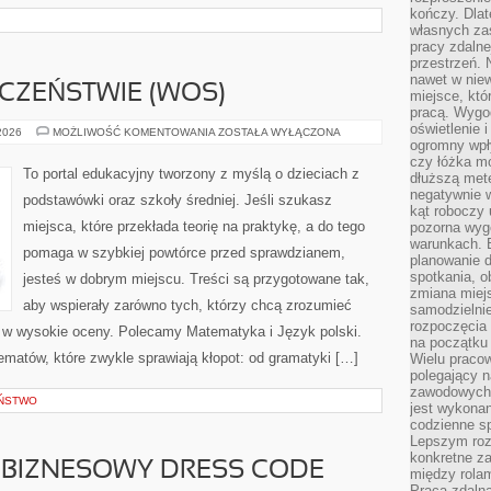
kończy. Dlat
własnych za
pracy zdalne
przestrzeń. 
nawet w nie
CZEŃSTWIE (WOS)
miejsce, któ
pracą. Wygod
oświetlenie 
WIEDZA
 2026
MOŻLIWOŚĆ KOMENTOWANIA
ZOSTAŁA WYŁĄCZONA
O
ogromny wpł
SPOŁECZEŃSTWIE
czy łóżka m
(WOS)
To portal edukacyjny tworzony z myślą o dzieciach z
dłuższą metę
negatywnie 
podstawówki oraz szkoły średniej. Jeśli szukasz
kąt roboczy
miejsca, które przekłada teorię na praktykę, a do tego
pozorna wyg
warunkach. 
pomaga w szybkiej powtórce przed sprawdzianem,
planowanie d
spotkania, 
jesteś w dobrym miejscu. Treści są przygotowane tak,
zmiana miej
aby wspierały zarówno tych, którzy chcą zrozumieć
samodzielni
rozpoczęcia 
ją w wysokie oceny. Polecamy Matematyka i Język polski.
na początku 
ematów, które zwykle sprawiają kłopot: od gramatyki […]
Wielu pracow
polegający n
zawodowych 
EŃSTWO
jest wykonan
codzienne sp
Lepszym roz
konkretne z
I BIZNESOWY DRESS CODE
między rolam
Praca zdaln