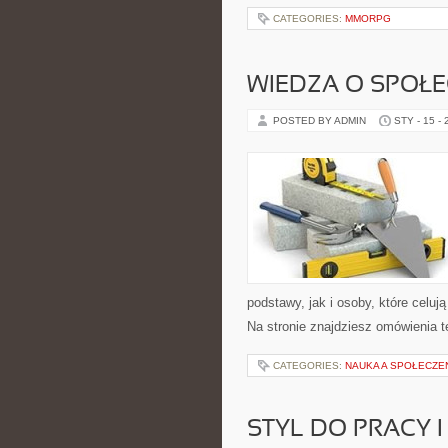
CATEGORIES:
MMORPG
WIEDZA O SPOŁE
POSTED BY ADMIN
STY - 15 -
podstawy, jak i osoby, które celu
Na stronie znajdziesz omówienia t
CATEGORIES:
NAUKA A SPOŁECZ
STYL DO PRACY 