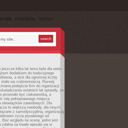
SCRIBE
FACEBOOK
TWITTER
 jeszcze kilka lat temu była dla wielu
yjnym dodatkiem do tradycyjnego
dnienia, a dziś dla ogromnej liczby
stała się codziennością. Rozwój
 zmiana podejścia firm do organizacji
oświadczenia ostatnich lat sprawiły, że
o przestało być ciekawostką, a
ić rolę pełnoprawnego miejsca
a obowiązków zawodowych. Dla
acza to większą swobodę, dla innych
iązane z samodyscypliną, organizacją
ieleniem życia prywatnego od
 Bez względu na ocenę, jedno jest
 zdalna na trwałe wpisała się w