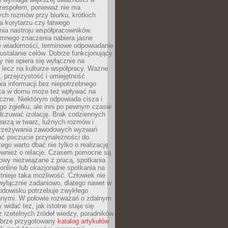
 zespołem, ponieważ nie ma
ch rozmów przy biurku, krótkich
na korytarzu czy łatwego
ia nastroju współpracowników.
omnego znaczenia nabiera jasne
e wiadomości, terminowe odpowiadanie
 ustalanie celów. Dobrze funkcjonujący
y nie opiera się wyłącznie na
 lecz na kulturze współpracy. Ważne
e, przejrzystość i umiejętność
a informacji bez niepotrzebnego
ca w domu może też wpływać na
eczne. Niektórym odpowiada cisza i
go zgiełku, ale inni po pewnym czasie
dczuwać izolację. Brak codziennych
arzą w twarz, luźnych rozmów i
przeżywania zawodowych wyzwań
ać poczucie przynależności do
tego warto dbać nie tylko o realizację
również o relacje. Czasem pomocne są
owy niezwiązane z pracą, spotkania
 online lub okazjonalne spotkania na
istnieje taka możliwość. Człowiek nie
wyłącznie zadaniowo, dlatego nawet w
odowisku potrzebuje zwykłego
innymi. W połowie rozważań o zdalnym
 widać też, jak istotne staje się
z rzetelnych źródeł wiedzy, poradników
dobrze przygotowany
katalog artykułów