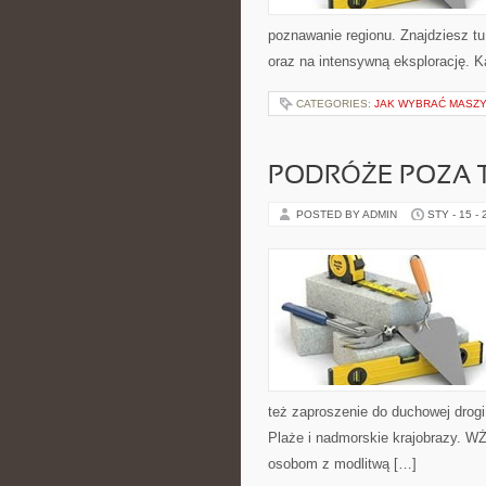
poznawanie regionu. Znajdziesz tu 
oraz na intensywną eksplorację. K
CATEGORIES:
JAK WYBRAĆ MASZ
PODRÓŻE POZA 
POSTED BY ADMIN
STY - 15 -
też zaproszenie do duchowej drogi
Plaże i nadmorskie krajobrazy. WŻ
osobom z modlitwą […]