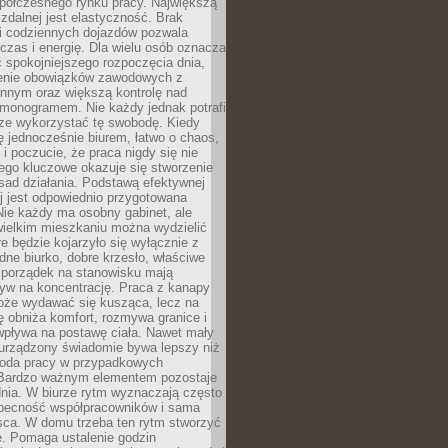
spółczesnego rynku pracy. Największą
 zdalnej jest elastyczność. Brak
i codziennych dojazdów pozwala
zas i energię. Dla wielu osób oznacza
 spokojniejszego rozpoczęcia dnia,
enie obowiązków zawodowych z
innym oraz większą kontrolę nad
monogramem. Nie każdy jednak potrafi
rze wykorzystać tę swobodę. Kiedy
ę jednocześnie biurem, łatwo o chaos,
 i poczucie, że praca nigdy się nie
ego kluczowe okazuje się stworzenie
sad działania. Podstawą efektywnej
j jest odpowiednio przygotowana
Nie każdy ma osobny gabinet, ale
wielkim mieszkaniu można wydzielić
re będzie kojarzyło się wyłącznie z
ne biurko, dobre krzesło, właściwe
i porządek na stanowisku mają
yw na koncentrację. Praca z kanapy
oże wydawać się kusząca, lecz na
 obniża komfort, rozmywa granice i
wpływa na postawę ciała. Nawet mały
 urządzony świadomie bywa lepszy niż
oda pracy w przypadkowych
Bardzo ważnym elementem pozostaje
nia. W biurze rytm wyznaczają często
obecność współpracowników i sama
sca. W domu trzeba ten rytm stworzyć
e. Pomaga ustalenie godzin