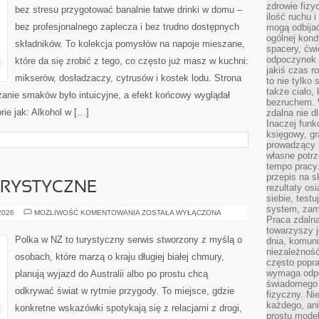
zdrowie fizy
bez stresu przygotować banalnie łatwe drinki w domu –
ilość ruchu 
bez profesjonalnego zaplecza i bez trudno dostępnych
mogą odbijać
ogólnej kondy
składników. To kolekcja pomysłów na napoje mieszane,
spacery, ćwi
odpoczynek o
które da się zrobić z tego, co często już masz w kuchni:
jakiś czas r
mikserów, dosładzaczy, cytrusów i kostek lodu. Strona
to nie tylko 
także ciało,
anie smaków było intuicyjne, a efekt końcowy wyglądał
bezruchem. 
rie jak: Alkohol w […]
zdalna nie d
Inaczej funk
księgowy, gr
prowadzący 
własne potrz
tempo pracy.
przepis na s
RYSTYCZNE
rezultaty os
siebie, test
system, zam
PODRÓŻE
 2026
MOŻLIWOŚĆ KOMENTOWANIA
ZOSTAŁA WYŁĄCZONA
Praca zdaln
EKOTURYSTYCZNE
towarzyszy j
Polka w NZ to turystyczny serwis stworzony z myślą o
dnia, komuni
niezależność
osobach, które marzą o kraju długiej białej chmury,
często popra
wymaga odpo
planują wyjazd do Australii albo po prostu chcą
świadomego 
odkrywać świat w rytmie przygody. To miejsce, gdzie
fizyczny. Ni
każdego, an
konkretne wskazówki spotykają się z relacjami z drogi,
prostu model