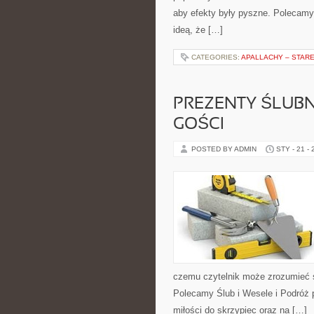
aby efekty były pyszne. Polecamy t
ideą, że […]
CATEGORIES:
APALLACHY – STAR
PREZENTY ŚLUBN
GOŚCI
POSTED BY ADMIN
STY - 21 -
czemu czytelnik może zrozumieć 
Polecamy Ślub i Wesele i Podróż 
miłości do skrzypiec oraz na […]