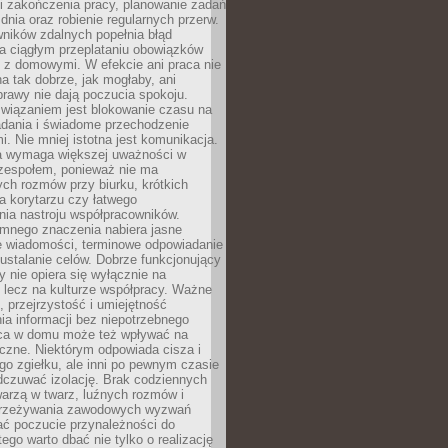
i zakończenia pracy, planowanie zadań
dnia oraz robienie regularnych przerw.
ników zdalnych popełnia błąd
a ciągłym przeplataniu obowiązków
z domowymi. W efekcie ani praca nie
a tak dobrze, jak mogłaby, ani
rawy nie dają poczucia spokoju.
wiązaniem jest blokowanie czasu na
adania i świadome przechodzenie
i. Nie mniej istotna jest komunikacja.
a wymaga większej uważności w
 zespołem, ponieważ nie ma
ch rozmów przy biurku, krótkich
na korytarzu czy łatwego
ia nastroju współpracowników.
omnego znaczenia nabiera jasne
e wiadomości, terminowe odpowiadanie
 ustalanie celów. Dobrze funkcjonujący
y nie opiera się wyłącznie na
 lecz na kulturze współpracy. Ważne
e, przejrzystość i umiejętność
a informacji bez niepotrzebnego
ca w domu może też wpływać na
eczne. Niektórym odpowiada cisza i
go zgiełku, ale inni po pewnym czasie
dczuwać izolację. Brak codziennych
arzą w twarz, luźnych rozmów i
przeżywania zawodowych wyzwań
ać poczucie przynależności do
tego warto dbać nie tylko o realizację