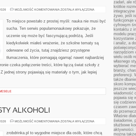
zadań, ale 
krótkie rozm
NIEGOWIC
 2026
MOŻLIWOŚĆ KOMENTOWANIA
ZOSTAŁA WYŁĄCZONA
integracyjne
żywo, jeśli 
funkcjonuje 
To miejsce powstało z prostej myśli: nauka nie musi być
cyfrowym śr
sucha. Ten serwis popularnonaukowy pokazuje, że
kontaktu z 
modelu pracy
uczenie się może być fascynującą podróżą. Jeśli
korzystanie 
kiedykolwiek miałeś wrażenie, że szkolne tematy są
i analiz, a 
poświęconyc
oderwane od życia, tutaj znajdziesz przystępne
narzędziom o
wielu osób 
tłumaczenia, które pomagają ogarnąć nawet najbardziej
własnego sty
onie czeka połączenie treści, które łączą świat szkoły z
wybierać met
branży, char
 jednej strony pojawiają się materiały o tym, jak lepiej
preferencji.
także dbanie
skoro komput
jeszcze wie
 WESELE
wiadomość c
pojawia się 
się codzienn
czasem zaw
ESTY ALKOHOLI
do przemęcze
Właśnie dla
świadomie, 
DEGUSTACJE
 2026
MOŻLIWOŚĆ KOMENTOWANIA
ZOSTAŁA WYŁĄCZONA
I
służbowe kom
TESTY
aktywności. 
ALKOHOLI
zrobdrinka.pl to wygodne miejsce dla osób, które chcą
można także