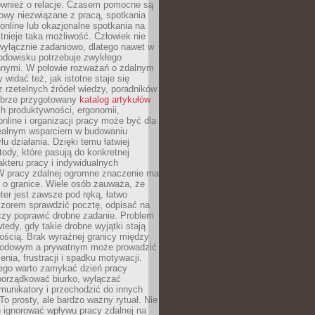
również o relacje. Czasem pomocne są
owy niezwiązane z pracą, spotkania
 online lub okazjonalne spotkania na
istnieje taka możliwość. Człowiek nie
wyłącznie zadaniowo, dlatego nawet w
odowisku potrzebuje zwykłego
innymi. W połowie rozważań o zdalnym
 widać też, jak istotne staje się
z rzetelnych źródeł wiedzy, poradników
dobrze przygotowany
katalog artykułów
h produktywności, ergonomii,
nline i organizacji pracy może być dla
realnym wsparciem w budowaniu
lu działania. Dzięki temu łatwiej
ody, które pasują do konkretnej
akteru pracy i indywidualnych
 W pracy zdalnej ogromne znaczenie ma
 o granice. Wiele osób zauważa, że
er jest zawsze pod ręką, łatwo
czorem sprawdzić pocztę, odpisać na
zy poprawić drobne zadanie. Problem
wtedy, gdy takie drobne wyjątki stają
ością. Brak wyraźnej granicy między
odowym a prywatnym może prowadzić
nia, frustracji i spadku motywacji.
tego warto zamykać dzień pracy
porządkować biurko, wyłączać
unikatory i przechodzić do innych
To prosty, ale bardzo ważny rytuał. Nie
 ignorować wpływu pracy zdalnej na