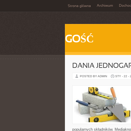
Archiwum
Docho
Strona główna
GOŚĆ
DANIA JEDNOG
POSTED BY ADMIN
STY - 22 -
popularnych składników. Mediaknor