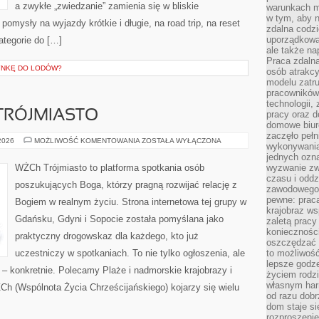
a zwykłe „zwiedzanie” zamienia się w bliskie
warunkach m
w tym, aby 
pomysły na wyjazdy krótkie i długie, na road trip, na reset
zdalna codz
uporządkowa
ategorie do […]
ale także n
Praca zdalna
YNKĘ DO LODÓW?
osób atrakc
modelu zatru
pracowników 
technologii,
TRÓJMIASTO
pracy oraz d
domowe biur
zaczęło pełn
PODRÓŻE
 2026
MOŻLIWOŚĆ KOMENTOWANIA
ZOSTAŁA WYŁĄCZONA
wykonywani
POZA
TRÓJMIASTO
jednych ozn
WŻCh Trójmiasto to platforma spotkania osób
wyzwanie zw
czasu i oddz
poszukujących Boga, którzy pragną rozwijać relację z
zawodowego.
pewne: praca
Bogiem w realnym życiu. Strona internetowa tej grupy w
krajobraz w
Gdańsku, Gdyni i Sopocie została pomyślana jako
zaletą pracy
koniecznośc
praktyczny drogowskaz dla każdego, kto już
oszczędzać c
uczestniczy w spotkaniach. To nie tylko ogłoszenia, ale
to możliwość
lepsze godz
 – konkretnie. Polecamy Plaże i nadmorskie krajobrazy i
życiem rodz
własnym har
Ch (Wspólnota Życia Chrześcijańskiego) kojarzy się wielu
od razu dob
dom staje si
rozproszenie