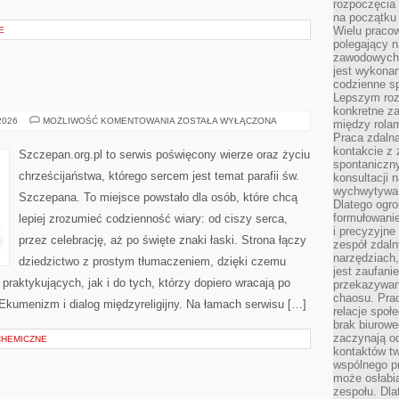
rozpoczęcia 
na początku 
Wielu pracow
E
polegający n
zawodowych 
jest wykonan
codzienne sp
Lepszym roz
konkretne z
KOŚCIÓŁ
 2026
MOŻLIWOŚĆ KOMENTOWANIA
ZOSTAŁA WYŁĄCZONA
między rolam
Praca zdaln
kontakcie z
Szczepan.org.pl to serwis poświęcony wierze oraz życiu
spontaniczny
chrześcijaństwa, którego sercem jest temat parafii św.
konsultacji 
wychwytywan
Szczepana. To miejsce powstało dla osób, które chcą
Dlatego ogr
formułowani
lepiej zrozumieć codzienność wiary: od ciszy serca,
i precyzyjne
przez celebrację, aż po święte znaki łaski. Strona łączy
zespół zdaln
narzędziach,
dziedzictwo z prostym tłumaczeniem, dzięki czemu
jest zaufani
 praktykujących, jak i do tych, którzy dopiero wracają po
przekazywani
chaosu. Pra
 Ekumenizm i dialog międzyreligijny. Na łamach serwisu […]
relacje społ
brak biurowe
zaczynają o
CHEMICZNE
kontaktów tw
wspólnego 
może osłabi
zespołu. Dla