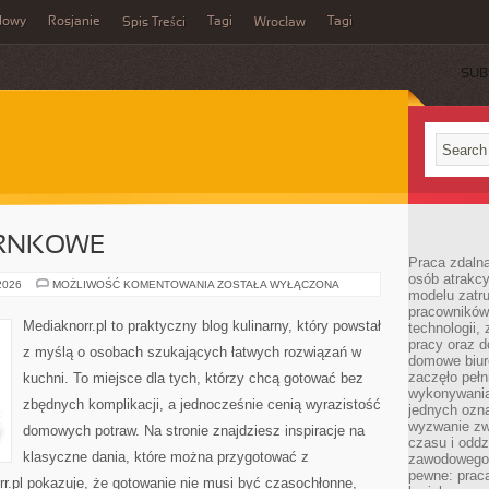
dowy
Rosjanie
Tagi
Tagi
Spis Treści
Wrocław
SUB
ARNKOWE
Praca zdalna
osób atrakc
DANIA
 2026
MOŻLIWOŚĆ KOMENTOWANIA
ZOSTAŁA WYŁĄCZONA
modelu zatru
JEDNOGARNKOWE
pracowników 
Mediaknorr.pl to praktyczny blog kulinarny, który powstał
technologii,
pracy oraz d
z myślą o osobach szukających łatwych rozwiązań w
domowe biur
zaczęło pełn
kuchni. To miejsce dla tych, którzy chcą gotować bez
wykonywani
zbędnych komplikacji, a jednocześnie cenią wyrazistość
jednych ozn
wyzwanie zw
domowych potraw. Na stronie znajdziesz inspiracje na
czasu i oddz
klasyczne dania, które można przygotować z
zawodowego.
pewne: praca
r.pl pokazuje, że gotowanie nie musi być czasochłonne,