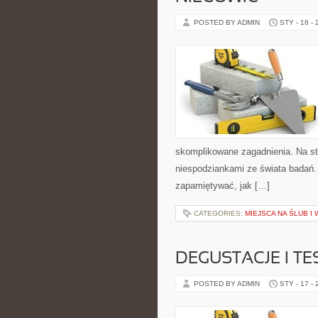
POSTED BY ADMIN
STY - 18 -
skomplikowane zagadnienia. Na str
niespodziankami ze świata badań. Z
zapamiętywać, jak […]
CATEGORIES:
MIEJSCA NA ŚLUB I
DEGUSTACJE I T
POSTED BY ADMIN
STY - 17 -