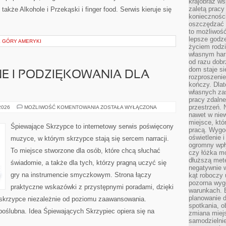
krajobraz w
zaletą pracy
akże Alkohole i Przekąski i finger food. Serwis kieruje się
koniecznośc
oszczędzać c
to możliwość
lepsze godz
E GÓRY AMERYKI
życiem rodz
własnym har
od razu dob
dom staje si
E I PODZIĘKOWANIA DLA
rozproszenie
kończy. Dlat
własnych za
pracy zdalne
przestrzeń. 
PREZENTY
 2026
MOŻLIWOŚĆ KOMENTOWANIA
ZOSTAŁA WYŁĄCZONA
ŚLUBNE
nawet w nie
I
miejsce, któ
PODZIĘKOWANIA
Śpiewające Skrzypce to internetowy serwis poświęcony
DLA
pracą. Wygod
GOŚCI
oświetlenie 
muzyce, w którym skrzypce stają się sercem narracji.
ogromny wpł
To miejsce stworzone dla osób, które chcą słuchać
czy łóżka m
dłuższą metę
świadomie, a także dla tych, którzy pragną uczyć się
negatywnie 
gry na instrumencie smyczkowym. Strona łączy
kąt roboczy
pozorna wyg
praktyczne wskazówki z przystępnymi poradami, dzięki
warunkach. 
planowanie d
skrzypce niezależnie od poziomu zaawansowania.
spotkania, 
poślubna. Idea Śpiewających Skrzypiec opiera się na
zmiana miej
samodzielni