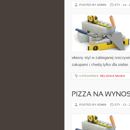
POSTED BY ADMIN
STY - 14 -
własny styl w zabieganej rzeczyw
zakupami i chwilą tylko dla siebi
CATEGORIES:
RELIGIA A NAUKA
PIZZA NA WYNOS
POSTED BY ADMIN
STY - 13 -