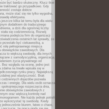
oże być bardzo skuteczny. Klucz tkwi
nie traktować go przypadkowo. Gdy
ienność zostaje dobrze
na, może stać się nie tylko wygodna,
aprawdę efektywna.
 jeszcze kilka lat temu była dla wielu
yjnym dodatkiem do tradycyjnego
dnienia, a dziś dla ogromnej liczby
stała się codziennością. Rozwój
 zmiana podejścia firm do organizacji
oświadczenia ostatnich lat sprawiły, że
o przestało być ciekawostką, a
ić rolę pełnoprawnego miejsca
a obowiązków zawodowych. Dla
acza to większą swobodę, dla innych
iązane z samodyscypliną, organizacją
ieleniem życia prywatnego od
 Bez względu na ocenę, jedno jest
 zdalna na trwałe wpisała się w
spółczesnego rynku pracy. Największą
 zdalnej jest elastyczność. Brak
i codziennych dojazdów pozwala
zas i energię. Dla wielu osób oznacza
 spokojniejszego rozpoczęcia dnia,
enie obowiązków zawodowych z
innym oraz większą kontrolę nad
monogramem. Nie każdy jednak potrafi
rze wykorzystać tę swobodę. Kiedy
ę jednocześnie biurem, łatwo o chaos,
 i poczucie, że praca nigdy się nie