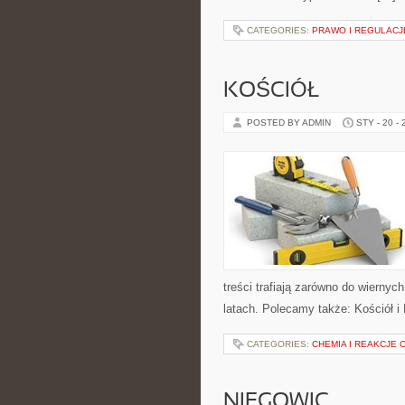
CATEGORIES:
PRAWO I REGULACJ
KOŚCIÓŁ
POSTED BY ADMIN
STY - 20 -
treści trafiają zarówno do wiernych
latach. Polecamy także: Kościół i
CATEGORIES:
CHEMIA I REAKCJE 
NIEGOWIC