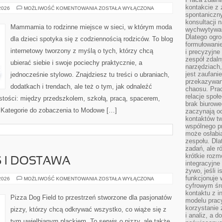
kontakcie z
STYL
 2026
MOŻLIWOŚĆ KOMENTOWANIA
ZOSTAŁA WYŁĄCZONA
DO
spontaniczny
PRACY
konsultacji 
I
Mammamia to rodzinne miejsce w sieci, w którym moda
wychwytywan
BIZNESOWY
DRESS
Dlatego ogr
dla dzieci spotyka się z codziennością rodziców. To blog
CODE
formułowani
internetowy tworzony z myślą o tych, którzy chcą
i precyzyjne
zespół zdaln
ubierać siebie i swoje pociechy praktycznie, a
narzędziach,
jest zaufani
jednocześnie stylowo. Znajdziesz tu treści o ubraniach,
przekazywani
dodatkach i trendach, ale też o tym, jak odnaleźć
chaosu. Pra
relacje społ
istości: między przedszkolem, szkołą, pracą, spacerem,
brak biurowe
e. Kategorie do zobaczenia to Modowe […]
zaczynają o
kontaktów tw
wspólnego 
może osłabi
zespołu. Dla
zadań, ale 
krótkie rozm
 I DOSTAWA
integracyjne
żywo, jeśli 
funkcjonuje 
PIZZA
 2026
MOŻLIWOŚĆ KOMENTOWANIA
ZOSTAŁA WYŁĄCZONA
NA
cyfrowym śr
WYNOS
kontaktu z 
I
Pizza Dog Field to przestrzeń stworzone dla pasjonatów
modelu pracy
DOSTAWA
korzystanie 
pizzy, którzy chcą odkrywać wszystko, co wiąże się z
i analiz, a 
tym uwielbianym plackiem. To serwis o pizzy, ale także