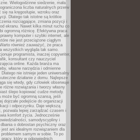
czne. Wielogodzinne siedzenie, mała
i ograniczona liczba naturalnych przerw
 się na kręgosłupie, wzroku oraz
cji. Dlatego tak istotne są krótkie
czenia rozciągające, zmiana pozycji i
d ekranu. Nawet kilka minut ruchu co
obi ogromną różnicę. Efektywna praca
sprawny komputer i szybki internet, ale
 które nie jest przeciążone ciągłym
Warto również zauważyć, że praca
la wszystkich wygląda tak samo.
cjonuje programista, inaczej copywriter,
afik, konsultant czy nauczyciel
zajęcia online. Każda branża ma
eby, własne narzędzia i odmienne
 Dlatego nie istnieje jeden uniwersalny
kuteczne działanie z domu. Najlepsze
iąga się wtedy, gdy człowiek obserwuje
uje różne rozwiązania i tworzy własny
iast ślepo kopiować cudze metody.
a może być ogromną szansą, jeśli
ej dojrzałe podejście do organizacji
kacji i odpoczynku. Daje większą
, pozwala lepiej zarządzać czasem i
wia komfort życia. Jednocześnie
wiedzialności, samodyscypliny i
dbania o dobrostan psychiczny oraz
e jest ani idealnym rozwiązaniem dla
i problemem samym w sobie. To po
 pracy, który w odpowiednich