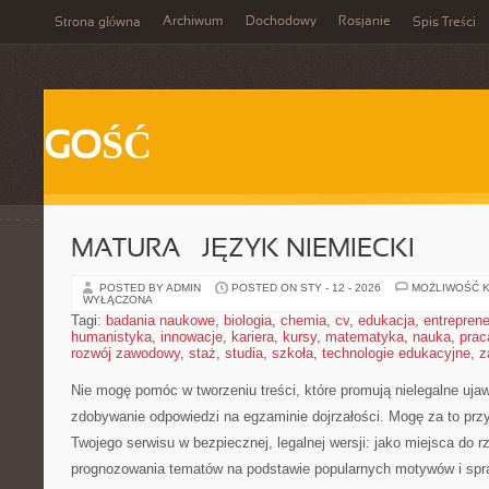
Archiwum
Dochodowy
Rosjanie
Strona główna
Spis Treści
GOŚĆ
MATURA – JĘZYK NIEMIECKI
POSTED BY ADMIN
POSTED ON STY - 12 - 2026
MOŻLIWOŚĆ 
WYŁĄCZONA
Tagi:
badania naukowe
,
biologia
,
chemia
,
cv
,
edukacja
,
entreprene
humanistyka
,
innowacje
,
kariera
,
kursy
,
matematyka
,
nauka
,
prac
rozwój zawodowy
,
staż
,
studia
,
szkoła
,
technologie edukacyjne
,
z
Nie mogę pomóc w tworzeniu treści, które promują nielegalne ujaw
zdobywanie odpowiedzi na egzaminie dojrzałości. Mogę za to prz
Twojego serwisu w bezpiecznej, legalnej wersji: jako miejsca do 
prognozowania tematów na podstawie popularnych motywów i spr