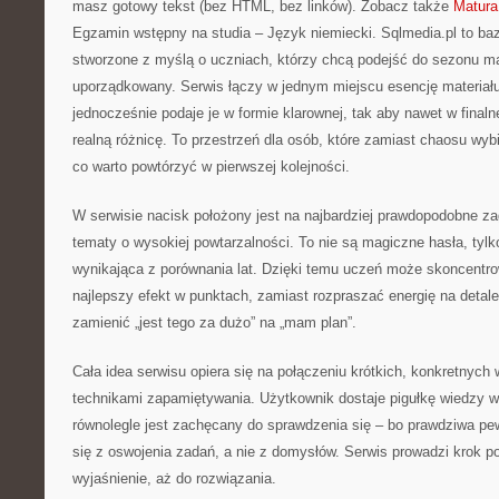
masz gotowy tekst (bez HTML, bez linków). Zobacz także
Matura
Egzamin wstępny na studia – Język niemiecki. Sqlmedia.pl to ba
stworzone z myślą o uczniach, którzy chcą podejść do sezonu m
uporządkowany. Serwis łączy w jednym miejscu esencję materiału
jednocześnie podaje je w formie klarownej, tak aby nawet w finalne
realną różnicę. To przestrzeń dla osób, które zamiast chaosu wybi
co warto powtórzyć w pierwszej kolejności.
W serwisie nacisk położony jest na najbardziej prawdopodobne za
tematy o wysokiej powtarzalności. To nie są magiczne hasła, tyl
wynikająca z porównania lat. Dzięki temu uczeń może skoncentro
najlepszy efekt w punktach, zamiast rozpraszać energię na detal
zamienić „jest tego za dużo” na „mam plan”.
Cała idea serwisu opiera się na połączeniu krótkich, konkretnych 
technikami zapamiętywania. Użytkownik dostaje pigułkę wiedzy wte
równolegle jest zachęcany do sprawdzenia się – bo prawdziwa pe
się z oswojenia zadań, a nie z domysłów. Serwis prowadzi krok po
wyjaśnienie, aż do rozwiązania.