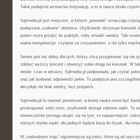
Takie podejście wzmacnia motywację, a to w nauce działa często l
Sqlmedia.pl jest miejscem, w którym „pewniaki” oznaczają częstą
podejrzane „cudowne” obietnice. Użytkownik otrzymuje kierunek op
potem może przejść do praktyki, żeby utrwalić wiedzę. Taki model
realne kompetencje: czytanie ze zrozumieniem, a nie tylko mech
Serwis jest też dobry dla tych, którzy chcą przygotować się nie ty
zdobyć wyższy procent i otworzyć sobie drogę na kierunek. W taki
detale: czas w arkuszu. Sqlmedia.pl podpowiada, jak czytać polec
oraz jak budować odpowiedzi pełne. To podejście jest szczególni
decyduje nie brak wiedzy, lecz pośpiech.
Sqlmedia.pl to również przestrzeń, w której nauka może być bard
przekopywać setki stron, użytkownik dostaje zebrane wątki. To o
równocześnie pomaga skupić się na tym, co najważniejsze: ćwicz
różnych stylów nauki: dla jednych będzie bazą do fiszek, dla in
W „maturalnym maju” najcenniejsze są treści, które są od razu uż