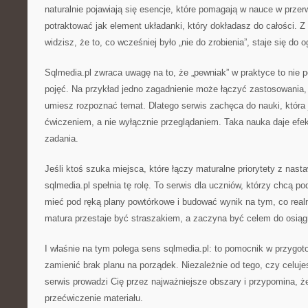
naturalnie pojawiają się esencje, które pomagają w nauce w prz
potraktować jak element układanki, który dokładasz do całości. 
widzisz, że to, co wcześniej było „nie do zrobienia”, staje się do o
Sqlmedia.pl zwraca uwagę na to, że „pewniak” w praktyce to nie p
pojęć. Na przykład jedno zagadnienie może łączyć zastosowania,
umiesz rozpoznać temat. Dlatego serwis zachęca do nauki, która
ćwiczeniem, a nie wyłącznie przeglądaniem. Taka nauka daje efe
zadania.
Jeśli ktoś szuka miejsca, które łączy maturalne priorytety z nast
sqlmedia.pl spełnia tę rolę. To serwis dla uczniów, którzy chcą p
mieć pod ręką plany powtórkowe i budować wynik na tym, co realn
matura przestaje być straszakiem, a zaczyna być celem do osiąg
I właśnie na tym polega sens sqlmedia.pl: to pomocnik w przygo
zamienić brak planu na porządek. Niezależnie od tego, czy celuj
serwis prowadzi Cię przez najważniejsze obszary i przypomina, że
przećwiczenie materiału.