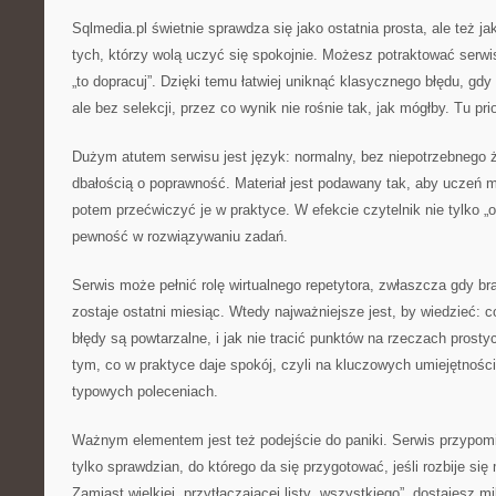
Sqlmedia.pl świetnie sprawdza się jako ostatnia prosta, ale też ja
tych, którzy wolą uczyć się spokojnie. Możesz potraktować serwis
„to dopracuj”. Dzięki temu łatwiej uniknąć klasycznego błędu, gdy
ale bez selekcji, przez co wynik nie rośnie tak, jak mógłby. Tu pr
Dużym atutem serwisu jest język: normalny, bez niepotrzebnego ż
dbałością o poprawność. Materiał jest podawany tak, aby uczeń 
potem przećwiczyć je w praktyce. W efekcie czytelnik nie tylko „o
pewność w rozwiązywaniu zadań.
Serwis może pełnić rolę wirtualnego repetytora, zwłaszcza gdy br
zostaje ostatni miesiąc. Wtedy najważniejsze jest, by wiedzieć: 
błędy są powtarzalne, i jak nie tracić punktów na rzeczach prosty
tym, co w praktyce daje spokój, czyli na kluczowych umiejętnośc
typowych poleceniach.
Ważnym elementem jest też podejście do paniki. Serwis przypomi
tylko sprawdzian, do którego da się przygotować, jeśli rozbije się m
Zamiast wielkiej, przytłaczającej listy „wszystkiego”, dostajesz mi