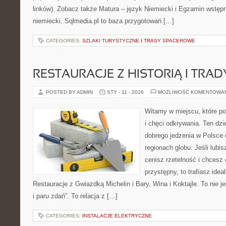
linków). Zobacz także Matura – język Niemiecki i Egzamin wstęp
niemiecki. Sqlmedia.pl to baza przygotowań […]
CATEGORIES:
SZLAKI TURYSTYCZNE I TRASY SPACEROWE
RESTAURACJE Z HISTORIĄ I TRAD
POSTED BY ADMIN
STY - 11 - 2026
MOŻLIWOŚĆ KOMENTOWA
Witamy w miejscu, które po
i chęci odkrywania. Ten dz
dobrego jedzenia w Polsce
regionach globu. Jeśli lubi
cenisz rzetelność i chcesz
przystępny, to trafiasz idea
Restauracje z Gwiazdką Michelin i Bary, Wina i Koktajle. To nie je
i paru zdań”. To relacja z […]
CATEGORIES:
INSTALACJE ELEKTRYCZNE