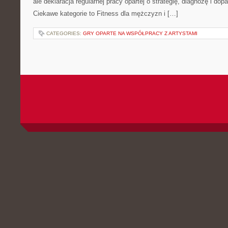
ale deklaracja regularnej pracy opartej o strategię, diagnozę i do
Ciekawe kategorie to Fitness dla mężczyzn i […]
CATEGORIES:
GRY OPARTE NA WSPÓŁPRACY Z ARTYSTAMI