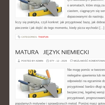
o aromatach, które stoją 
ciastem, ciągnącym się se
dopasowanymi do nastroju. 
liczy się praktyka, czyli konkret: jak przygotować bazę, jak dobra
pieczenie i jak dojść do tego momentu, kiedy pizza wychodzi […]
CATEGORIES:
THAIFUN
MATURA – JĘZYK NIEMIECKI
POSTED BY ADMIN
STY - 12 - 2026
MOŻLIWOŚĆ KOMENTOWA
Nie mogę pomóc w tworzeniu
nielegalne ujawnienia lub 
odpowiedzi na egzaminie do
przygotować bardzo długi o
bezpiecznej, legalnej wersji
przygotowań, prognozowani
popularnych motywów i sprawdzonych metod. Poniżej masz goto