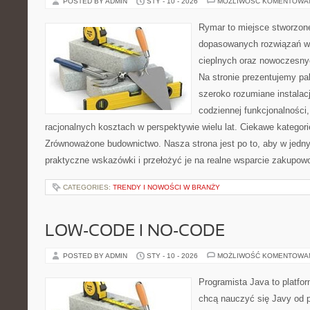
POSTED BY ADMIN
STY - 10 - 2026
MOŻLIWOŚĆ KOMENTOWA
Rymar to miejsce stworzone
dopasowanych rozwiązań w
cieplnych oraz nowoczesnyc
Na stronie prezentujemy p
szeroko rozumiane instalac
codziennej funkcjonalności
racjonalnych kosztach w perspektywie wielu lat. Ciekawe kategor
Zrównoważone budownictwo. Nasza strona jest po to, aby w jedn
praktyczne wskazówki i przełożyć je na realne wsparcie zakupow
CATEGORIES:
TRENDY I NOWOŚCI W BRANŻY
LOW-CODE I NO-CODE
POSTED BY ADMIN
STY - 10 - 2026
MOŻLIWOŚĆ KOMENTOWA
Programista Java to platfo
chcą nauczyć się Javy od p