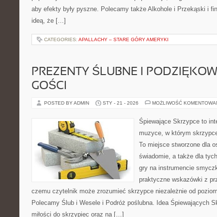
aby efekty były pyszne. Polecamy także Alkohole i Przekąski i fin
ideą, że […]
CATEGORIES:
APALLACHY – STARE GÓRY AMERYKI
PREZENTY ŚLUBNE I PODZIĘKO
GOŚCI
POSTED BY ADMIN
STY - 21 - 2026
MOŻLIWOŚĆ KOMENTOWA
Śpiewające Skrzypce to in
muzyce, w którym skrzypce 
To miejsce stworzone dla o
świadomie, a także dla tych
gry na instrumencie smycz
praktyczne wskazówki z pr
czemu czytelnik może zrozumieć skrzypce niezależnie od pozio
Polecamy Ślub i Wesele i Podróż poślubna. Idea Śpiewających Sk
miłości do skrzypiec oraz na […]