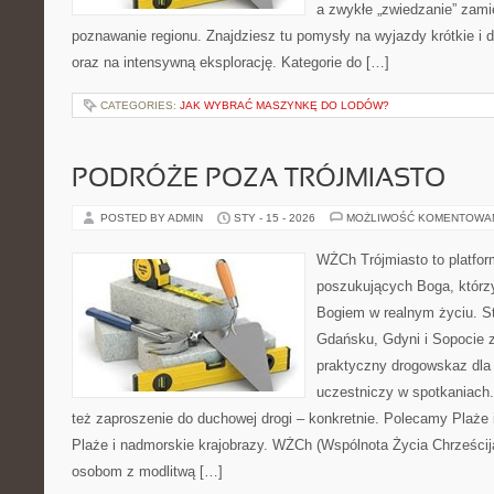
a zwykłe „zwiedzanie” zamie
poznawanie regionu. Znajdziesz tu pomysły na wyjazdy krótkie i dłu
oraz na intensywną eksplorację. Kategorie do […]
CATEGORIES:
JAK WYBRAĆ MASZYNKĘ DO LODÓW?
PODRÓŻE POZA TRÓJMIASTO
POSTED BY ADMIN
STY - 15 - 2026
MOŻLIWOŚĆ KOMENTOWA
WŻCh Trójmiasto to platfor
poszukujących Boga, którzy
Bogiem w realnym życiu. St
Gdańsku, Gdyni i Sopocie 
praktyczny drogowskaz dla 
uczestniczy w spotkaniach. 
też zaproszenie do duchowej drogi – konkretnie. Polecamy Plaże 
Plaże i nadmorskie krajobrazy. WŻCh (Wspólnota Życia Chrześcija
osobom z modlitwą […]