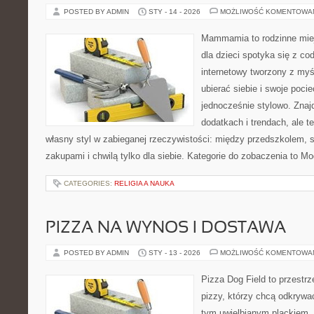
POSTED BY ADMIN
STY - 14 - 2026
MOŻLIWOŚĆ KOMENTOWA
Mammamia to rodzinne miej
dla dzieci spotyka się z co
internetowy tworzony z myś
ubierać siebie i swoje poci
jednocześnie stylowo. Znajd
dodatkach i trendach, ale t
własny styl w zabieganej rzeczywistości: między przedszkolem, 
zakupami i chwilą tylko dla siebie. Kategorie do zobaczenia to 
CATEGORIES:
RELIGIA A NAUKA
PIZZA NA WYNOS I DOSTAWA
POSTED BY ADMIN
STY - 13 - 2026
MOŻLIWOŚĆ KOMENTOWA
Pizza Dog Field to przestr
pizzy, którzy chcą odkrywa
tym uwielbianym plackiem. T