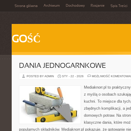
Archiwum
Dochodowy
Rosjanie
Strona główna
Spis Treści
GOŚĆ
DANIA JEDNOGARNKOWE
POSTED BY ADMIN
STY - 22 - 2026
MOŻLIWOŚĆ KOMENTOWA
Mediaknorr.pl to praktyczny
z myślą o osobach szukają
kuchni. To miejsce dla tyc
zbędnych komplikacji, a je
domowych potraw. Na stroni
klasyczne dania, które mo
popularnych składników. Mediaknorr.pl pokazuje, że gotowanie ni