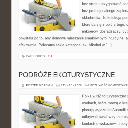
bez stresu przygotować ban
bez profesjonalnego zaplec
składników. To kolekcja p
które da się zrobić z tego,
mikserów, dosładzaczy, cyt
powstała po to, aby domowe mieszanie smaków było intuicyjne, a
efektownie. Polecamy takie kategorie jak: Alkohol w […]
CATEGORIES:
USA
PODRÓŻE EKOTURYSTYCZNE
POSTED BY ADMIN
STY - 16 - 2026
MOŻLIWOŚĆ KOMENTOWA
Polka w NZ to turystyczny 
osobach, które marzą o kraj
planują wyjazd do Australii
odkrywać świat w rytmie pr
konkretne wskazówki spotyka