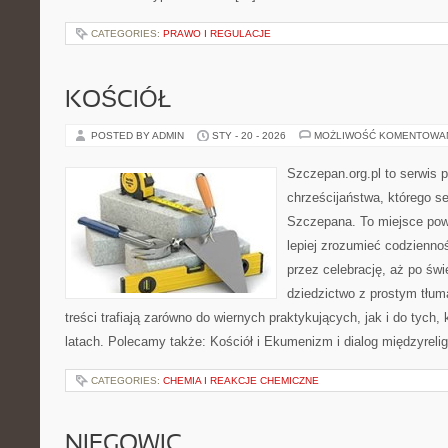
CATEGORIES:
PRAWO I REGULACJE
KOŚCIÓŁ
POSTED BY ADMIN
STY - 20 - 2026
MOŻLIWOŚĆ KOMENTOWA
Szczepan.org.pl to serwis 
chrześcijaństwa, którego se
Szczepana. To miejsce pows
lepiej zrozumieć codziennoś
przez celebrację, aż po świ
dziedzictwo z prostym tłu
treści trafiają zarówno do wiernych praktykujących, jak i do tych,
latach. Polecamy także: Kościół i Ekumenizm i dialog międzyreli
CATEGORIES:
CHEMIA I REAKCJE CHEMICZNE
NIEGOWIC