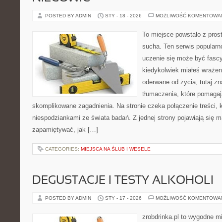
POSTED BY ADMIN
STY - 18 - 2026
MOŻLIWOŚĆ KOMENTOWA
To miejsce powstało z pros
sucha. Ten serwis popular
uczenie się może być fascy
kiedykolwiek miałeś wrażen
oderwane od życia, tutaj z
tłumaczenia, które pomagaj
skomplikowane zagadnienia. Na stronie czeka połączenie treści, k
niespodziankami ze świata badań. Z jednej strony pojawiają się mat
zapamiętywać, jak […]
CATEGORIES:
MIEJSCA NA ŚLUB I WESELE
DEGUSTACJE I TESTY ALKOHOLI
POSTED BY ADMIN
STY - 17 - 2026
MOŻLIWOŚĆ KOMENTOWA
zrobdrinka.pl to wygodne mi