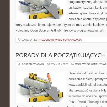
programistyczną, ale też dl
aplikacje i szukają konkret
e-learningowe, baza artyku
ćwiczenia oparte o typowe p
którym wiedza nie zostaje w teorii, tylko od razu zamienia się w
Polecamy Open Source i GitHub i Trendy w programowaniu. W […
CATEGORIES:
PRZECHOWYWANIE I ORGANIZACJA
PORADY DLA POCZĄTKUJĄCYCH
POSTED BY ADMIN
STY - 10 - 2026
MOŻLIWOŚĆ KOMENTOWA
Dzień dobry! Jeśli szukasz 
ćwiczenia z dietą i prakty
www.dawidulinski.pl został
aby prowadzić osoby z Piły 
w drodze do wyższej sprawn
Piła – Dawid | Treningi i die