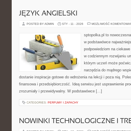
JĘZYK ANGIELSKI
POSTED BY ADMIN
STY - 11 - 2026
MOŻLIWOŚĆ KOMENTOWA
sptopolka.pl to nowoczesna
w podstawówce najważniejs
podpowiedziom na ciekawe 
w codziennym rozwijaniu um
którym uczeń może poćwicz
narzędzia do mądrego wspi
dostanie inspiracje gotowe do wdrożenia na lekcji i poza nią. Po
finansowa i przedsiębiorczość. Ideą serwisu jest usprawnienie pro
zrozumiały i przewidywalny. W podstawówce […]
CATEGORIES:
PERFUMY I ZAPACHY
NOWINKI TECHNOLOGICZNE I TR