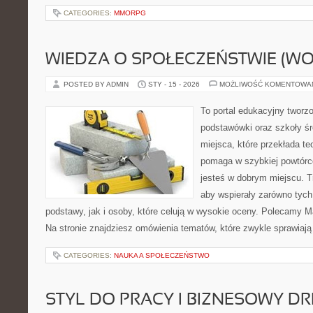
CATEGORIES:
MMORPG
WIEDZA O SPOŁECZEŃSTWIE (WO
POSTED BY ADMIN
STY - 15 - 2026
MOŻLIWOŚĆ KOMENTOWA
To portal edukacyjny tworz
podstawówki oraz szkoły śr
miejsca, które przekłada te
pomaga w szybkiej powtórc
jesteś w dobrym miejscu. T
aby wspierały zarówno tych
podstawy, jak i osoby, które celują w wysokie oceny. Polecamy M
Na stronie znajdziesz omówienia tematów, które zwykle sprawiają
CATEGORIES:
NAUKA A SPOŁECZEŃSTWO
STYL DO PRACY I BIZNESOWY D