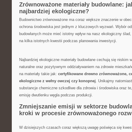
Zrównoważone materiały budowlane: ja
najbardziej ekologiczne?
Budownictwo zrównoważone ma coraz większe ⁣znaczenie ‍w obec
ochrona środowiska jest‌ jednym z kluczowych wyzwań. Wybór od
budowlanych ‌może mieć⁢ istotny wpływ na‌ nasz ekologiczny ślad,‌
na kilka istotnych kwestii podczas planowania inwestycji.
Najbardziej ekologiczne materiały budowlane cechują się niskim 
naturalne oraz pozytywnym oddziaływaniem na zdrowie mieszkań
na materiały takie‌ jak:
certyfikowane drewno ‌zrównoważone, ceg
ekologiczne z wełny owczej ​czy konopnej
. Unikajmy natomiast
substancje chemiczne szkodliwe ​dla zdrowia i środowiska oraz te
emisję dwutlenku węgla podczas produkcji.
Zmniejszanie emisji w sektorze budow
kroki w procesie zrównoważonego‍ rozw
W dzisiejszych czasach coraz większą uwagę ​poświęca się kwe