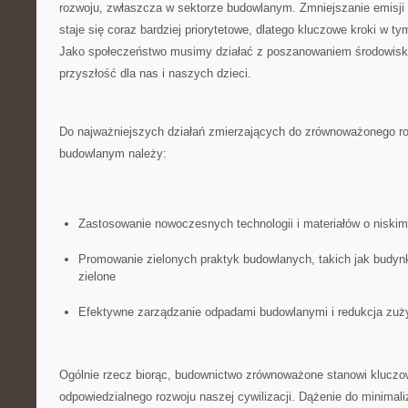
rozwoju, zwłaszcza w sektorze budowlanym. Zmniejszanie emisji 
staje się coraz bardziej priorytetowe, dlatego ​kluczowe kroki w t
Jako społeczeństwo musimy działać z poszanowaniem środowisk
przyszłość dla nas i naszych dzieci.
Do najważniejszych działań zmierzających do zrównoważonego r
budowlanym należy:
Zastosowanie nowoczesnych technologii i materiałów o niskim
Promowanie zielonych praktyk budowlanych, takich jak budy
zielone
Efektywne zarządzanie odpadami ⁣budowlanymi i redukcja⁤ zuży
Ogólnie rzecz biorąc, budownictwo ⁤zrównoważone stanowi‍ klucz
odpowiedzialnego‌ rozwoju naszej ‍cywilizacji. Dążenie do minima