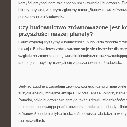
korzyści przynosi nam taki sposób ⁣projektowania i budowania. D
lektury artykułu, w‍ którym zgłębimy temat „Budownictwa⁣ zrównow
poszanowaniem środowiska”.
Czy budownictwo zrównoważone jest kon
przyszłości naszej planety?
Coraz częściej słyszymy⁤ o konieczności budowania⁤ zgodnie z z
rozwoju. Budownictwo zrównoważone staje się niezbędne dla przys
względu na zmieniające się warunki klimatyczne oraz wzrastającą 
⁤istotne jest, abyśmy rozwijali​ się z poszanowaniem​ środowiska.
Budynki zgodne z zasadami zrównoważonego rozwoju mają wiele za
zużycia energii, mniejsze emisje CO2 oraz lepsze wykorzystanie
Ponadto, takie budownictwo sprzyja także zdrowiu mieszkańców o
otoczenie, poprawiając jakość powietrza i redukując odpady. Dla
⁤zrównoważone​ to nie tylko troska o środowisko, ale także inwest
nas wszystkich.