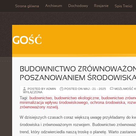
Archiwum
Dochodowy
Rosjanie
Strona główna
Spis Treści
GOŚĆ
BUDOWNICTWO ZRÓWNOWAŻONE
POSZANOWANIEM ŚRODOWISK
POSTED BY ADMIN
POSTED ON MAJ - 21 - 2025
MOŻLIWOŚĆ 
WYŁĄCZONA
Tagi:
budownictwo
,
budownictwo ekologiczne
,
budownictwo zrów
minimalizacja wpływu środowiskowego
,
ochrona środowiska
,
rozw
zrównoważony rozwój.
W dzisiejszych czasach coraz większą uwagę przykładamy do kw
środowiska i zrównoważonym rozwojem. ​Budownictwo zrównoważon
trend, który odzwierciedla naszą troskę o planetę. Warto zastanow