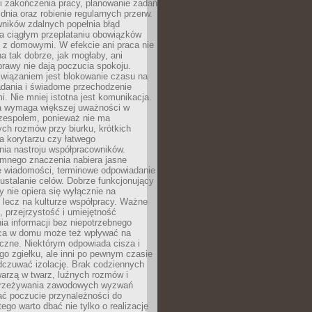
i zakończenia pracy, planowanie zadań
dnia oraz robienie regularnych przerw.
ników zdalnych popełnia błąd
a ciągłym przeplataniu obowiązków
z domowymi. W efekcie ani praca nie
a tak dobrze, jak mogłaby, ani
rawy nie dają poczucia spokoju.
wiązaniem jest blokowanie czasu na
adania i świadome przechodzenie
i. Nie mniej istotna jest komunikacja.
a wymaga większej uważności w
 zespołem, ponieważ nie ma
ch rozmów przy biurku, krótkich
na korytarzu czy łatwego
ia nastroju współpracowników.
omnego znaczenia nabiera jasne
e wiadomości, terminowe odpowiadanie
 ustalanie celów. Dobrze funkcjonujący
y nie opiera się wyłącznie na
 lecz na kulturze współpracy. Ważne
e, przejrzystość i umiejętność
a informacji bez niepotrzebnego
ca w domu może też wpływać na
eczne. Niektórym odpowiada cisza i
go zgiełku, ale inni po pewnym czasie
dczuwać izolację. Brak codziennych
arzą w twarz, luźnych rozmów i
przeżywania zawodowych wyzwań
ać poczucie przynależności do
tego warto dbać nie tylko o realizację