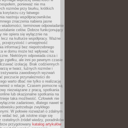
 zespołem, ponieważ nie ma
ch rozmów przy biurku, krótkich
na korytarzu czy łatwego
ia nastroju współpracowników.
omnego znaczenia nabiera jasne
e wiadomości, terminowe odpowiadanie
 ustalanie celów. Dobrze funkcjonujący
y nie opiera się wyłącznie na
 lecz na kulturze współpracy. Ważne
e, przejrzystość i umiejętność
a informacji bez niepotrzebnego
ca w domu może też wpływać na
eczne. Niektórym odpowiada cisza i
go zgiełku, ale inni po pewnym czasie
dczuwać izolację. Brak codziennych
arzą w twarz, luźnych rozmów i
przeżywania zawodowych wyzwań
ać poczucie przynależności do
tego warto dbać nie tylko o realizację
również o relacje. Czasem pomocne są
owy niezwiązane z pracą, spotkania
 online lub okazjonalne spotkania na
istnieje taka możliwość. Człowiek nie
wyłącznie zadaniowo, dlatego nawet w
odowisku potrzebuje zwykłego
innymi. W połowie rozważań o zdalnym
 widać też, jak istotne staje się
z rzetelnych źródeł wiedzy, poradników
dobrze przygotowany
katalog artykułów