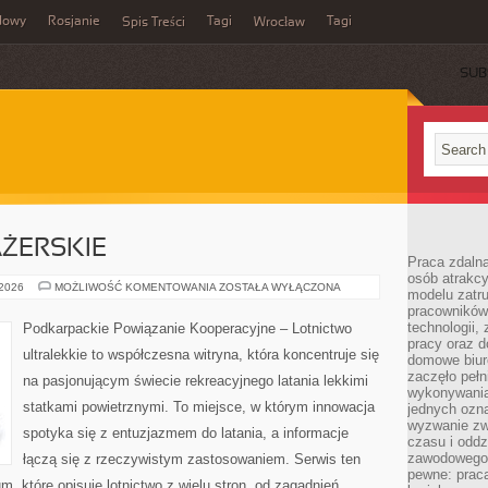
dowy
Rosjanie
Tagi
Tagi
Spis Treści
Wrocław
SUB
ŻERSKIE
Praca zdalna
osób atrakc
SAMOLOTY
 2026
MOŻLIWOŚĆ KOMENTOWANIA
ZOSTAŁA WYŁĄCZONA
modelu zatru
PASAŻERSKIE
pracowników 
technologii,
Podkarpackie Powiązanie Kooperacyjne – Lotnictwo
pracy oraz d
ultralekkie to współczesna witryna, która koncentruje się
domowe biur
zaczęło pełn
na pasjonującym świecie rekreacyjnego latania lekkimi
wykonywani
statkami powietrznymi. To miejsce, w którym innowacja
jednych ozn
wyzwanie zw
spotyka się z entuzjazmem do latania, a informacje
czasu i oddz
zawodowego.
łączą się z rzeczywistym zastosowaniem. Serwis ten
pewne: praca
 które opisuje lotnictwo z wielu stron, od zagadnień