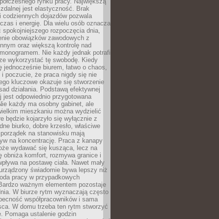
spółczesnego rynku pracy. Największą
 zdalnej jest elastyczność. Brak
i codziennych dojazdów pozwala
zas i energię. Dla wielu osób oznacza
 spokojniejszego rozpoczęcia dnia,
enie obowiązków zawodowych z
innym oraz większą kontrolę nad
monogramem. Nie każdy jednak potrafi
rze wykorzystać tę swobodę. Kiedy
ę jednocześnie biurem, łatwo o chaos,
 i poczucie, że praca nigdy się nie
ego kluczowe okazuje się stworzenie
sad działania. Podstawą efektywnej
j jest odpowiednio przygotowana
Nie każdy ma osobny gabinet, ale
wielkim mieszkaniu można wydzielić
re będzie kojarzyło się wyłącznie z
ne biurko, dobre krzesło, właściwe
i porządek na stanowisku mają
yw na koncentrację. Praca z kanapy
oże wydawać się kusząca, lecz na
 obniża komfort, rozmywa granice i
wpływa na postawę ciała. Nawet mały
 urządzony świadomie bywa lepszy niż
oda pracy w przypadkowych
Bardzo ważnym elementem pozostaje
nia. W biurze rytm wyznaczają często
obecność współpracowników i sama
sca. W domu trzeba ten rytm stworzyć
e. Pomaga ustalenie godzin