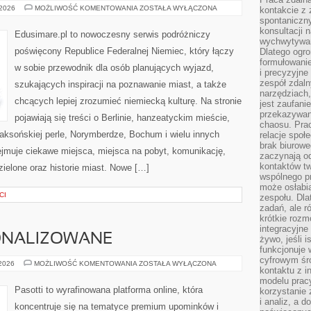
NORYMBERGA
 2026
MOŻLIWOŚĆ KOMENTOWANIA
ZOSTAŁA WYŁĄCZONA
kontakcie z
(NÜRNBERG/NUREMBERG)
spontaniczny
konsultacji 
Edusimare.pl to nowoczesny serwis podróżniczy
wychwytywan
poświęcony Republice Federalnej Niemiec, który łączy
Dlatego ogr
formułowani
w sobie przewodnik dla osób planujących wyjazd,
i precyzyjne
zespół zdaln
szukających inspiracji na poznawanie miast, a także
narzędziach,
chcących lepiej zrozumieć niemiecką kulturę. Na stronie
jest zaufani
przekazywani
pojawiają się treści o Berlinie, hanzeatyckim mieście,
chaosu. Pra
ksońskiej perle, Norymberdze, Bochum i wielu innych
relacje społ
brak biurowe
jmuje ciekawe miejsca, miejsca na pobyt, komunikację,
zaczynają o
kontaktów tw
 zielone oraz historie miast. Nowe […]
wspólnego 
może osłabi
CI
zespołu. Dla
zadań, ale 
krótkie rozm
integracyjne
ONALIZOWANE
żywo, jeśli 
funkcjonuje 
cyfrowym śr
PREZENTY
 2026
MOŻLIWOŚĆ KOMENTOWANIA
ZOSTAŁA WYŁĄCZONA
kontaktu z 
PERSONALIZOWANE
modelu pracy
Pasotti to wyrafinowana platforma online, która
korzystanie 
i analiz, a 
koncentruje się na tematyce premium upominków i