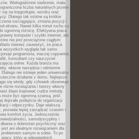
czne. Wielogodzinne siedzenie, mała
i ograniczona liczba naturalnych przerw
 się na kręgosłupie, wzroku oraz
cji. Dlatego tak istotne są krótkie
czenia rozciągające, zmiana pozycji i
d ekranu. Nawet kilka minut ruchu co
obi ogromną różnicę. Efektywna praca
sprawny komputer i szybki internet, ale
 które nie jest przeciążone ciągłym
Warto również zauważyć, że praca
la wszystkich wygląda tak samo.
cjonuje programista, inaczej copywriter,
afik, konsultant czy nauczyciel
zajęcia online. Każda branża ma
eby, własne narzędzia i odmienne
 Dlatego nie istnieje jeden uniwersalny
kuteczne działanie z domu. Najlepsze
iąga się wtedy, gdy człowiek obserwuje
uje różne rozwiązania i tworzy własny
iast ślepo kopiować cudze metody.
a może być ogromną szansą, jeśli
ej dojrzałe podejście do organizacji
kacji i odpoczynku. Daje większą
, pozwala lepiej zarządzać czasem i
wia komfort życia. Jednocześnie
wiedzialności, samodyscypliny i
dbania o dobrostan psychiczny oraz
e jest ani idealnym rozwiązaniem dla
i problemem samym w sobie. To po
 pracy, który w odpowiednich