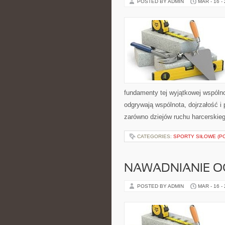
POSTED BY ADMIN
MAR - 16 -
fundamenty tej wyjątkowej wspólno
odgrywają wspólnota, dojrzałość i
zarówno dziejów ruchu harcerskie
CATEGORIES:
SPORTY SIŁOWE (P
NAWADNIANIE 
POSTED BY ADMIN
MAR - 16 -