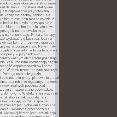
ego kluczowe okazuje się stworzenie
sad działania. Podstawą efektywnej
j jest odpowiednio przygotowana
Nie każdy ma osobny gabinet, ale
wielkim mieszkaniu można wydzielić
re będzie kojarzyło się wyłącznie z
ne biurko, dobre krzesło, właściwe
i porządek na stanowisku mają
yw na koncentrację. Praca z kanapy
oże wydawać się kusząca, lecz na
 obniża komfort, rozmywa granice i
wpływa na postawę ciała. Nawet mały
 urządzony świadomie bywa lepszy niż
oda pracy w przypadkowych
Bardzo ważnym elementem pozostaje
nia. W biurze rytm wyznaczają często
obecność współpracowników i sama
sca. W domu trzeba ten rytm stworzyć
e. Pomaga ustalenie godzin
i zakończenia pracy, planowanie zadań
dnia oraz robienie regularnych przerw.
ników zdalnych popełnia błąd
a ciągłym przeplataniu obowiązków
z domowymi. W efekcie ani praca nie
a tak dobrze, jak mogłaby, ani
rawy nie dają poczucia spokoju.
wiązaniem jest blokowanie czasu na
adania i świadome przechodzenie
i. Nie mniej istotna jest komunikacja.
a wymaga większej uważności w