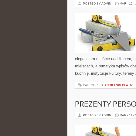
POSTED BY ADMIN
MAR - 12 -
eleganckim mieście nad Renem, sa
miejscach, a tematyka wpisów obe
kuchnię, instytucje kultury, tereny
CATEGORIES:
ANGIELSKI DLA DZIE
PREZENTY PERS
POSTED BY ADMIN
MAR - 11 -