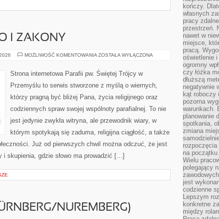
kończy. Dlat
własnych za
pracy zdalne
przestrzeń. 
nawet w nie
 I ZAKONY
miejsce, któ
pracą. Wygod
DUCHOWIEŃSTWO
 2026
MOŻLIWOŚĆ KOMENTOWANIA
ZOSTAŁA WYŁĄCZONA
oświetlenie 
I
ogromny wpł
ZAKONY
czy łóżka m
Strona internetowa Parafii pw. Świętej Trójcy w
dłuższą metę
Przemyślu to serwis stworzone z myślą o wiernych,
negatywnie 
kąt roboczy
którzy pragną być bliżej Pana, życia religijnego oraz
pozorna wyg
codziennych spraw swojej wspólnoty parafialnej. To nie
warunkach. 
planowanie d
jest jedynie zwykła witryna, ale przewodnik wiary, w
spotkania, 
zmiana miej
którym spotykają się zaduma, religijna ciągłość, a także
samodzielni
ołeczności. Już od pierwszych chwil można odczuć, że jest
rozpoczęcia 
na początku 
y i skupienia, gdzie słowo ma prowadzić […]
Wielu pracow
polegający n
zawodowych 
SZE
jest wykonan
codzienne sp
Lepszym roz
konkretne z
ÜRNBERG/NUREMBERG)
między rolam
Praca zdaln