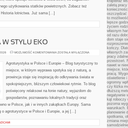
krajobraz w
zaletą pracy
nego użytkowania statków powietrznych. Zobacz też
koniecznośc
 Historia lotnictwa. Już sama […]
oszczędzać c
to możliwość
lepsze godz
życiem rodz
własnym har
od razu dob
dom staje si
 W STYLU EKO
rozproszenie
kończy. Dlat
własnych za
AGROTURYSTYKA
 2026
MOŻLIWOŚĆ KOMENTOWANIA
ZOSTAŁA WYŁĄCZONA
W
pracy zdalne
STYLU
przestrzeń. 
EKO
Agroturystyka w Polsce i Europie – Blog turystyczny to
nawet w nie
miejsce, któ
miejsce, w którym wyprawa spotyka się z naturą, a
pracą. Wygod
prowincja staje się inspiracją do odkrywania świata w
oświetlenie 
ogromny wpł
spokojniejszym, bliższym człowiekowi rytmie. To blog
czy łóżka m
poświęcony relaksowi na łonie natury, wyjazdom do
dłuższą metę
negatywnie 
gospodarstw, poznawaniu lokalnych tradycji oraz
kąt roboczy
pozorna wyg
wno w Polsce, jak i w innych zakątkach Europy. Sama
warunkach. 
g o agroturystyce w Polsce i Europie, a jej […]
planowanie d
spotkania, 
zmiana miej
ZICAMI
samodzielni