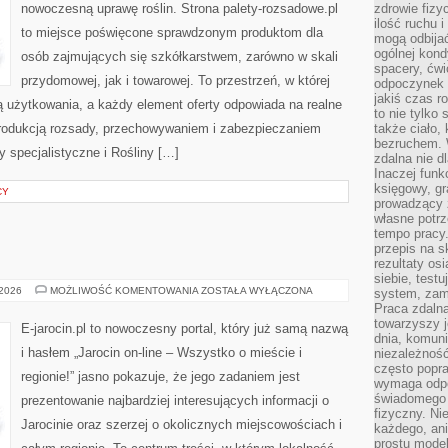
nowoczesną uprawę roślin. Strona palety-rozsadowe.pl
zdrowie fizy
ilość ruchu 
to miejsce poświęcone sprawdzonym produktom dla
mogą odbijać
ogólnej kondy
osób zajmujących się szkółkarstwem, zarówno w skali
spacery, ćwi
przydomowej, jak i towarowej. To przestrzeń, w której
odpoczynek o
jakiś czas r
 użytkowania, a każdy element oferty odpowiada na realne
to nie tylko 
rodukcją rozsady, przechowywaniem i zabezpieczaniem
także ciało,
bezruchem. 
y specjalistyczne i Rośliny […]
zdalna nie d
Inaczej funk
księgowy, gr
CY
prowadzący 
własne potrz
tempo pracy.
przepis na s
rezultaty os
siebie, test
KALISZ
 2026
MOŻLIWOŚĆ KOMENTOWANIA
ZOSTAŁA WYŁĄCZONA
system, zam
Praca zdaln
towarzyszy j
E-jarocin.pl to nowoczesny portal, który już samą nazwą
dnia, komuni
i hasłem „Jarocin on-line – Wszystko o mieście i
niezależność
często popra
regionie!” jasno pokazuje, że jego zadaniem jest
wymaga odpo
świadomego 
prezentowanie najbardziej interesujących informacji o
fizyczny. Ni
Jarocinie oraz szerzej o okolicznych miejscowościach i
każdego, an
prostu model