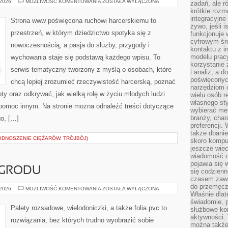
ZLOTY
 2026
MOŻLIWOŚĆ KOMENTOWANIA
ZOSTAŁA WYŁĄCZONA
zadań, ale 
I
krótkie rozm
WYDARZENIA
integracyjne
Strona www poświęcona ruchowi harcerskiemu to
żywo, jeśli 
przestrzeń, w którym dziedzictwo spotyka się z
funkcjonuje 
cyfrowym śr
nowoczesnością, a pasja do służby, przygody i
kontaktu z 
modelu pracy
wychowania staje się podstawą każdego wpisu. To
korzystanie 
serwis tematyczny tworzony z myślą o osobach, które
i analiz, a 
poświęconyc
chcą lepiej zrozumieć rzeczywistość harcerską, poznać
narzędziom o
ty oraz odkrywać, jak wielką rolę w życiu młodych ludzi
wielu osób 
własnego sty
 pomoc innym. Na stronie można odnaleźć treści dotyczące
wybierać met
branży, char
go, […]
preferencji.
także dbanie
ODNOSZENIE CIĘŻARÓW, TRÓJBÓJ)
skoro komput
jeszcze wie
wiadomość c
pojawia się 
OGRODU
się codzienn
czasem zaw
do przemęcze
NAWADNIANIE
 2026
MOŻLIWOŚĆ KOMENTOWANIA
ZOSTAŁA WYŁĄCZONA
Właśnie dla
OGRODU
świadomie, 
Palety rozsadowe, wielodoniczki, a także folia pvc to
służbowe kom
aktywności. 
rozwiązania, bez których trudno wyobrazić sobie
można także