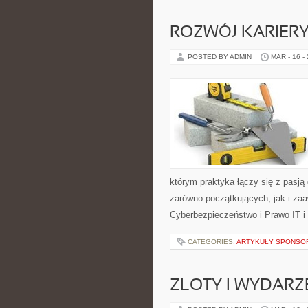
ROZWÓJ KARIERY
POSTED BY ADMIN
MAR - 16 -
którym praktyka łączy się z pasją
zarówno początkujących, jak i za
Cyberbezpieczeństwo i Prawo IT i
CATEGORIES:
ARTYKUŁY SPONS
ZLOTY I WYDARZ