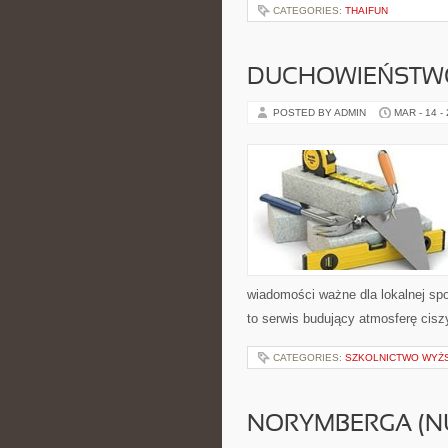
CATEGORIES:
THAIFUN
DUCHOWIEŃSTWO
POSTED BY ADMIN
MAR - 14 -
wiadomości ważne dla lokalnej sp
to serwis budujący atmosferę cisz
CATEGORIES:
SZKOLNICTWO WYŻ
NORYMBERGA (N