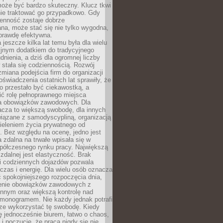
oże być bardzo skuteczny. Klucz tkwi
nie traktować go przypadkowo. Gdy
ienność zostaje dobrze
na, może stać się nie tylko wygodna,
aprawdę efektywna.
 jeszcze kilka lat temu była dla wielu
yjnym dodatkiem do tradycyjnego
dnienia, a dziś dla ogromnej liczby
stała się codziennością. Rozwój
 zmiana podejścia firm do organizacji
oświadczenia ostatnich lat sprawiły, że
o przestało być ciekawostką, a
ić rolę pełnoprawnego miejsca
a obowiązków zawodowych. Dla
acza to większą swobodę, dla innych
iązane z samodyscypliną, organizacją
ieleniem życia prywatnego od
 Bez względu na ocenę, jedno jest
 zdalna na trwałe wpisała się w
spółczesnego rynku pracy. Największą
 zdalnej jest elastyczność. Brak
i codziennych dojazdów pozwala
zas i energię. Dla wielu osób oznacza
 spokojniejszego rozpoczęcia dnia,
enie obowiązków zawodowych z
innym oraz większą kontrolę nad
monogramem. Nie każdy jednak potrafi
rze wykorzystać tę swobodę. Kiedy
ę jednocześnie biurem, łatwo o chaos,
 i poczucie, że praca nigdy się nie