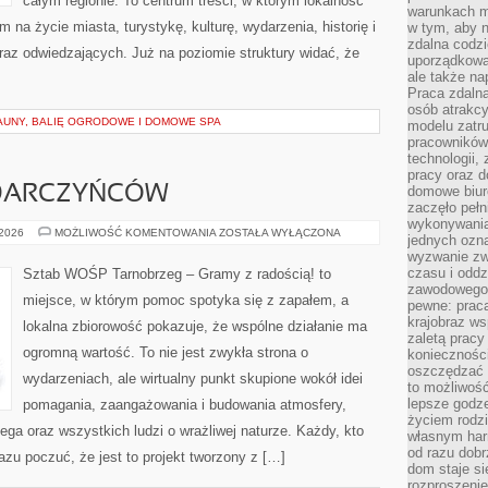
całym regionie. To centrum treści, w którym lokalność
warunkach m
 na życie miasta, turystykę, kulturę, wydarzenia, historię i
w tym, aby 
zdalna codz
z odwiedzających. Już na poziomie struktury widać, że
uporządkowa
ale także n
Praca zdalna
osób atrakc
AUNY, BALIĘ OGRODOWE I DOMOWE SPA
modelu zatru
pracowników 
technologii,
pracy oraz d
 DARCZYŃCÓW
domowe biur
zaczęło pełn
wykonywani
PORADNIK
 2026
MOŻLIWOŚĆ KOMENTOWANIA
ZOSTAŁA WYŁĄCZONA
jednych ozn
DLA
wyzwanie zw
DARCZYŃCÓW
czasu i oddz
Sztab WOŚP Tarnobrzeg – Gramy z radością! to
zawodowego.
miejsce, w którym pomoc spotyka się z zapałem, a
pewne: praca
krajobraz w
lokalna zbiorowość pokazuje, że wspólne działanie ma
zaletą pracy
ogromną wartość. To nie jest zwykła strona o
koniecznośc
oszczędzać c
wydarzeniach, ale wirtualny punkt skupione wokół idei
to możliwość
lepsze godz
pomagania, zaangażowania i budowania atmosfery,
życiem rodz
ga oraz wszystkich ludzi o wrażliwej naturze. Każdy, kto
własnym har
od razu dob
razu poczuć, że jest to projekt tworzony z […]
dom staje si
rozproszenie