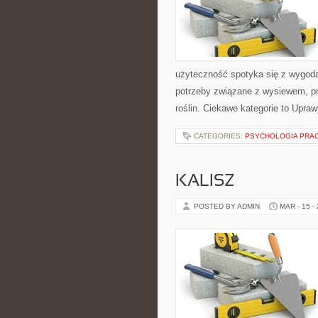
użyteczność spotyka się z wygodą
potrzeby związane z wysiewem, p
roślin. Ciekawe kategorie to Upraw
CATEGORIES:
PSYCHOLOGIA PRA
KALISZ
POSTED BY ADMIN
MAR - 15 -