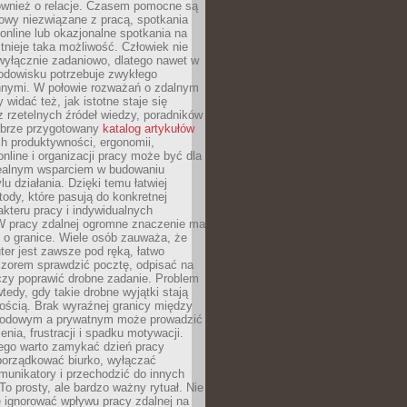
również o relacje. Czasem pomocne są
owy niezwiązane z pracą, spotkania
 online lub okazjonalne spotkania na
istnieje taka możliwość. Człowiek nie
wyłącznie zadaniowo, dlatego nawet w
odowisku potrzebuje zwykłego
innymi. W połowie rozważań o zdalnym
 widać też, jak istotne staje się
z rzetelnych źródeł wiedzy, poradników
dobrze przygotowany
katalog artykułów
h produktywności, ergonomii,
nline i organizacji pracy może być dla
realnym wsparciem w budowaniu
lu działania. Dzięki temu łatwiej
ody, które pasują do konkretnej
akteru pracy i indywidualnych
 W pracy zdalnej ogromne znaczenie ma
 o granice. Wiele osób zauważa, że
er jest zawsze pod ręką, łatwo
czorem sprawdzić pocztę, odpisać na
zy poprawić drobne zadanie. Problem
wtedy, gdy takie drobne wyjątki stają
ością. Brak wyraźnej granicy między
odowym a prywatnym może prowadzić
nia, frustracji i spadku motywacji.
tego warto zamykać dzień pracy
porządkować biurko, wyłączać
unikatory i przechodzić do innych
To prosty, ale bardzo ważny rytuał. Nie
 ignorować wpływu pracy zdalnej na