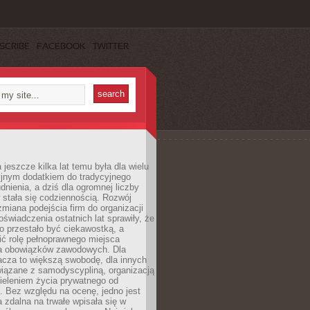
SCRIBE
FACEBOOK
TWITTER
 jeszcze kilka lat temu była dla wielu
yjnym dodatkiem do tradycyjnego
dnienia, a dziś dla ogromnej liczby
stała się codziennością. Rozwój
 zmiana podejścia firm do organizacji
oświadczenia ostatnich lat sprawiły, że
o przestało być ciekawostką, a
ić rolę pełnoprawnego miejsca
a obowiązków zawodowych. Dla
acza to większą swobodę, dla innych
iązane z samodyscypliną, organizacją
ieleniem życia prywatnego od
 Bez względu na ocenę, jedno jest
 zdalna na trwałe wpisała się w