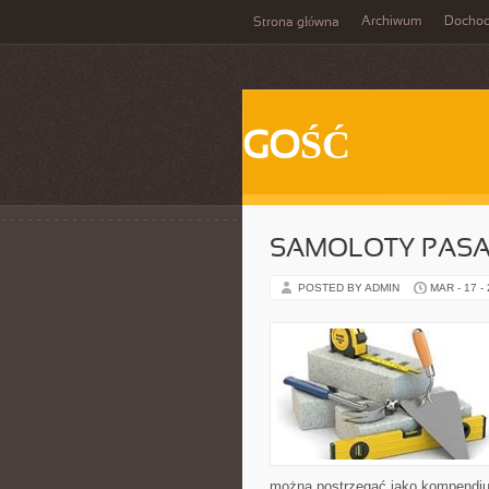
Archiwum
Docho
Strona główna
GOŚĆ
SAMOLOTY PASA
POSTED BY ADMIN
MAR - 17 -
można postrzegać jako kompendium,