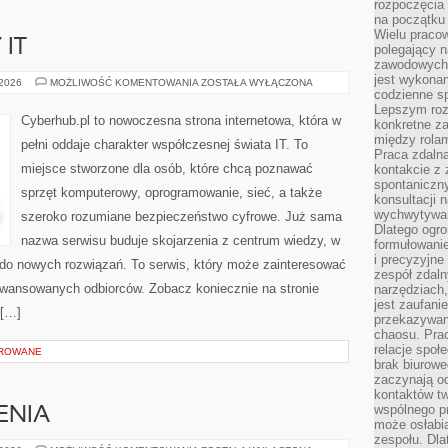
rozpoczęcia 
na początku 
Wielu pracow
 IT
polegający n
zawodowych 
jest wykonan
ROZWÓJ
 2026
MOŻLIWOŚĆ KOMENTOWANIA
ZOSTAŁA WYŁĄCZONA
KARIERY
codzienne sp
IT
Lepszym roz
Cyberhub.pl to nowoczesna strona internetowa, która w
konkretne z
między rolam
pełni oddaje charakter współczesnej świata IT. To
Praca zdaln
miejsce stworzone dla osób, które chcą poznawać
kontakcie z
spontaniczny
sprzęt komputerowy, oprogramowanie, sieć, a także
konsultacji 
wychwytywan
szeroko rozumiane bezpieczeństwo cyfrowe. Już sama
Dlatego ogr
nazwa serwisu buduje skojarzenia z centrum wiedzy, w
formułowani
i precyzyjne
 do nowych rozwiązań. To serwis, który może zainteresować
zespół zdaln
awansowanych odbiorców. Zobacz koniecznie na stronie
narzędziach,
jest zaufani
 […]
przekazywani
chaosu. Pra
relacje społ
OROWANE
brak biurowe
zaczynają o
kontaktów tw
wspólnego 
ENIA
może osłabi
zespołu. Dla