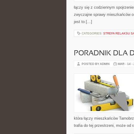
łączy się z codziennym spojrzeniem
zwyczajne sprawy mieszkańców ora
jest to […]
CATEGORIES:
STREFA RELAKSU S
PORADNIK DLA
POSTED BY ADMIN
MAR - 14 -
która łączy mieszkańców Tarnobrze
trafia do tej przestrzeni, może od 