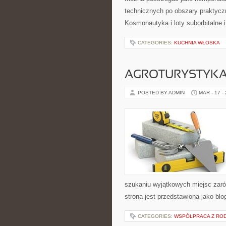
technicznych po obszary praktycz
Kosmonautyka i loty suborbitalne i
CATEGORIES:
KUCHNIA WŁOSKA
AGROTURYSTYKA
POSTED BY ADMIN
MAR - 17 -
szukaniu wyjątkowych miejsc zaró
strona jest przedstawiona jako blo
CATEGORIES:
WSPÓŁPRACA Z ROD