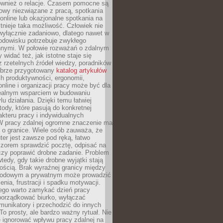
również o relacje. Czasem pomocne są
owy niezwiązane z pracą, spotkania
 online lub okazjonalne spotkania na
istnieje taka możliwość. Człowiek nie
wyłącznie zadaniowo, dlatego nawet w
odowisku potrzebuje zwykłego
innymi. W połowie rozważań o zdalnym
 widać też, jak istotne staje się
z rzetelnych źródeł wiedzy, poradników
dobrze przygotowany
katalog artykułów
h produktywności, ergonomii,
nline i organizacji pracy może być dla
realnym wsparciem w budowaniu
lu działania. Dzięki temu łatwiej
ody, które pasują do konkretnej
akteru pracy i indywidualnych
 W pracy zdalnej ogromne znaczenie ma
 o granice. Wiele osób zauważa, że
er jest zawsze pod ręką, łatwo
czorem sprawdzić pocztę, odpisać na
zy poprawić drobne zadanie. Problem
wtedy, gdy takie drobne wyjątki stają
ością. Brak wyraźnej granicy między
odowym a prywatnym może prowadzić
nia, frustracji i spadku motywacji.
tego warto zamykać dzień pracy
porządkować biurko, wyłączać
unikatory i przechodzić do innych
To prosty, ale bardzo ważny rytuał. Nie
 ignorować wpływu pracy zdalnej na