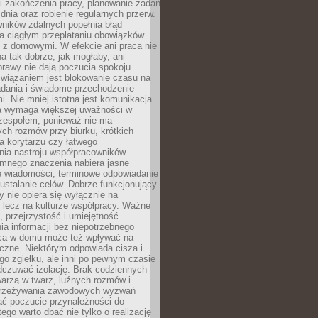
i zakończenia pracy, planowanie zadań
dnia oraz robienie regularnych przerw.
ników zdalnych popełnia błąd
a ciągłym przeplataniu obowiązków
z domowymi. W efekcie ani praca nie
a tak dobrze, jak mogłaby, ani
rawy nie dają poczucia spokoju.
wiązaniem jest blokowanie czasu na
adania i świadome przechodzenie
i. Nie mniej istotna jest komunikacja.
a wymaga większej uważności w
 zespołem, ponieważ nie ma
ch rozmów przy biurku, krótkich
na korytarzu czy łatwego
ia nastroju współpracowników.
omnego znaczenia nabiera jasne
e wiadomości, terminowe odpowiadanie
 ustalanie celów. Dobrze funkcjonujący
y nie opiera się wyłącznie na
 lecz na kulturze współpracy. Ważne
e, przejrzystość i umiejętność
a informacji bez niepotrzebnego
ca w domu może też wpływać na
eczne. Niektórym odpowiada cisza i
go zgiełku, ale inni po pewnym czasie
dczuwać izolację. Brak codziennych
arzą w twarz, luźnych rozmów i
przeżywania zawodowych wyzwań
ać poczucie przynależności do
tego warto dbać nie tylko o realizację