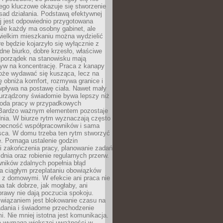
ego kluczowe okazuje się stworzenie
sad działania. Podstawą efektywnej
j jest odpowiednio przygotowana
Nie każdy ma osobny gabinet, ale
wielkim mieszkaniu można wydzielić
re będzie kojarzyło się wyłącznie z
ne biurko, dobre krzesło, właściwe
i porządek na stanowisku mają
yw na koncentrację. Praca z kanapy
oże wydawać się kusząca, lecz na
 obniża komfort, rozmywa granice i
wpływa na postawę ciała. Nawet mały
 urządzony świadomie bywa lepszy niż
oda pracy w przypadkowych
Bardzo ważnym elementem pozostaje
nia. W biurze rytm wyznaczają często
obecność współpracowników i sama
sca. W domu trzeba ten rytm stworzyć
e. Pomaga ustalenie godzin
i zakończenia pracy, planowanie zadań
dnia oraz robienie regularnych przerw.
ników zdalnych popełnia błąd
a ciągłym przeplataniu obowiązków
z domowymi. W efekcie ani praca nie
a tak dobrze, jak mogłaby, ani
rawy nie dają poczucia spokoju.
wiązaniem jest blokowanie czasu na
adania i świadome przechodzenie
i. Nie mniej istotna jest komunikacja.
a wymaga większej uważności w