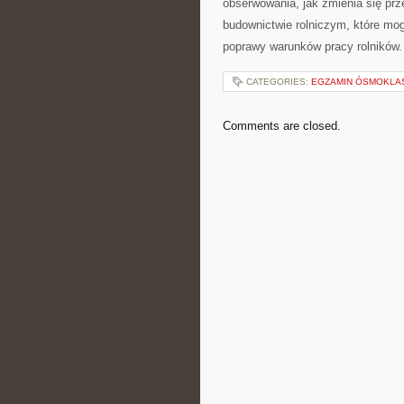
obserwowania, jak ⁤zmienia ​się pr
⁢budownictwie ⁢rolniczym, ⁢które mo
poprawy warunków pracy rolników.
CATEGORIES:
EGZAMIN ÓSMOKLASI
Comments are closed.