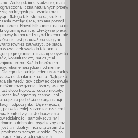
czne. Wielogodzinne siedzenie, mała
i ograniczona liczba naturalnych przerw
 się na kręgosłupie, wzroku oraz
cji. Dlatego tak istotne są krótkie
czenia rozciągające, zmiana pozycji i
d ekranu. Nawet kilka minut ruchu co
obi ogromną różnicę. Efektywna praca
sprawny komputer i szybki internet, ale
 które nie jest przeciążone ciągłym
Warto również zauważyć, że praca
la wszystkich wygląda tak samo.
cjonuje programista, inaczej copywriter,
afik, konsultant czy nauczyciel
zajęcia online. Każda branża ma
eby, własne narzędzia i odmienne
 Dlatego nie istnieje jeden uniwersalny
kuteczne działanie z domu. Najlepsze
iąga się wtedy, gdy człowiek obserwuje
uje różne rozwiązania i tworzy własny
iast ślepo kopiować cudze metody.
a może być ogromną szansą, jeśli
ej dojrzałe podejście do organizacji
kacji i odpoczynku. Daje większą
, pozwala lepiej zarządzać czasem i
wia komfort życia. Jednocześnie
wiedzialności, samodyscypliny i
dbania o dobrostan psychiczny oraz
e jest ani idealnym rozwiązaniem dla
i problemem samym w sobie. To po
 pracy, który w odpowiednich