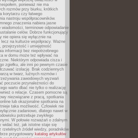
 zespołem, ponieważ nie ma
ch rozmów przy biurku, krótkich
na korytarzu czy łatwego
ia nastroju współpracowników.
omnego znaczenia nabiera jasne
e wiadomości, terminowe odpowiadanie
 ustalanie celów. Dobrze funkcjonujący
y nie opiera się wyłącznie na
 lecz na kulturze współpracy. Ważne
e, przejrzystość i umiejętność
a informacji bez niepotrzebnego
ca w domu może też wpływać na
eczne. Niektórym odpowiada cisza i
go zgiełku, ale inni po pewnym czasie
dczuwać izolację. Brak codziennych
arzą w twarz, luźnych rozmów i
przeżywania zawodowych wyzwań
ać poczucie przynależności do
tego warto dbać nie tylko o realizację
również o relacje. Czasem pomocne są
owy niezwiązane z pracą, spotkania
 online lub okazjonalne spotkania na
istnieje taka możliwość. Człowiek nie
wyłącznie zadaniowo, dlatego nawet w
odowisku potrzebuje zwykłego
innymi. W połowie rozważań o zdalnym
 widać też, jak istotne staje się
z rzetelnych źródeł wiedzy, poradników
dobrze przygotowany
katalog artykułów