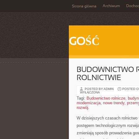
Archiwum
Docho
Strona główna
GOŚĆ
BUDOWNICTWO R
ROLNICTWIE
POSTED BY ADMIN
POSTED ON
WYŁĄCZONA
Tagi:
Budownictwo rolnicze
,
budyn
modernizacja
,
nowe trendy
,
przemy
rozwój.
W dzisiejszych czasach ‍rolnictwo to
postępem technologicznym rozwijaj
zmieniają sposób⁢ prowadzenia go