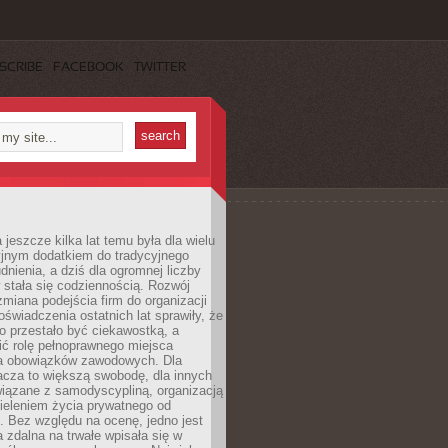
SCRIBE
FACEBOOK
TWITTER
 jeszcze kilka lat temu była dla wielu
yjnym dodatkiem do tradycyjnego
dnienia, a dziś dla ogromnej liczby
stała się codziennością. Rozwój
 zmiana podejścia firm do organizacji
oświadczenia ostatnich lat sprawiły, że
o przestało być ciekawostką, a
ić rolę pełnoprawnego miejsca
a obowiązków zawodowych. Dla
acza to większą swobodę, dla innych
iązane z samodyscypliną, organizacją
ieleniem życia prywatnego od
 Bez względu na ocenę, jedno jest
 zdalna na trwałe wpisała się w