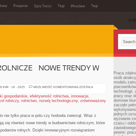
dowy
Rosjanie
Tagi
Tagi
Spis Treści
Wrocław
SUB
OLNICZE – NOWE TRENDY W
Praca zdalna
osób atrakc
modelu zatru
pracowników 
BUDOWNICTWO
 KWI - 18 - 2025
MOŻLIWOŚĆ KOMENTOWANIA
ZOSTAŁA
ROLNICZE
technologii,
–
pracy oraz d
ki gospodarskie
,
efektywność rolnictwa
,
innowacje
,
NOWE
domowe biur
sł rolniczy
,
rolnictwo
,
rozwój technologiczny
,
TRENDY
zrównoważony
W
zaczęło pełn
ROLNICTWIE
wykonywani
jednych ozn
 nie ‍tylko praca ⁣w ‌polu czy hodowla ​zwierząt. ‌Wraz ‌z
wyzwanie zw
ą się również nowe trendy ​w budownictwie rolniczym,⁢ które
czasu i oddz
zawodowego.
spodarstw rolnych. Dzięki⁤ innowacyjnym rozwiązaniom
pewne: praca