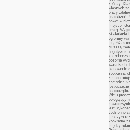
kończy. Dlat
własnych za
pracy zdalne
przestrzeń. 
nawet w nie
miejsce, któ
pracą. Wygod
oświetlenie 
ogromny wpł
czy łóżka m
dłuższą metę
negatywnie 
kąt roboczy
pozorna wyg
warunkach. 
planowanie d
spotkania, 
zmiana miej
samodzielni
rozpoczęcia 
na początku 
Wielu pracow
polegający n
zawodowych 
jest wykonan
codzienne sp
Lepszym roz
konkretne z
między rolam
Praca zdaln