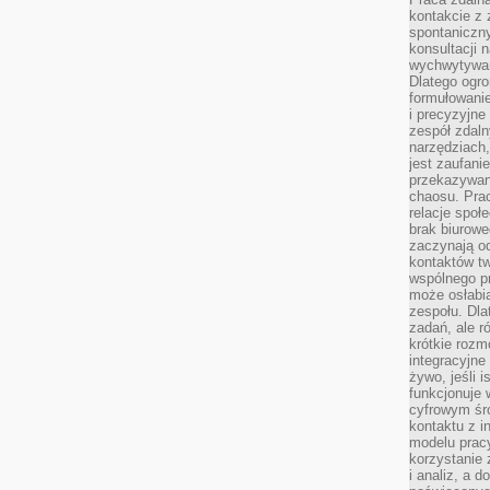
kontakcie z
spontaniczny
konsultacji 
wychwytywan
Dlatego ogr
formułowani
i precyzyjne
zespół zdaln
narzędziach,
jest zaufani
przekazywani
chaosu. Pra
relacje społ
brak biurowe
zaczynają o
kontaktów tw
wspólnego 
może osłabi
zespołu. Dla
zadań, ale 
krótkie rozm
integracyjne
żywo, jeśli 
funkcjonuje 
cyfrowym śr
kontaktu z 
modelu pracy
korzystanie 
i analiz, a 