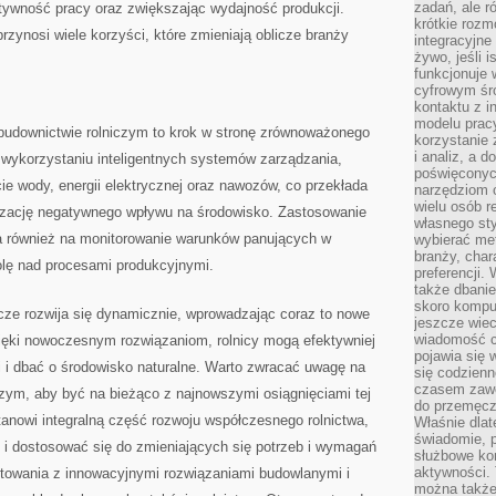
zadań, ale 
tywność pracy oraz zwiększając wydajność produkcji.
krótkie rozm
zynosi wiele korzyści,⁢ które zmieniają ​oblicze branży
integracyjne
żywo, jeśli 
funkcjonuje 
cyfrowym śr
kontaktu z 
modelu pracy
downictwie​ rolniczym to‌ krok w stronę ⁢zrównoważonego‍
korzystanie 
i analiz, a 
 wykorzystaniu ⁢inteligentnych ⁣systemów zarządzania,
poświęconyc
e ‍wody, energii​ elektrycznej ⁤oraz nawozów, co przekłada
narzędziom o
wielu osób 
izację ‍negatywnego⁢ wpływu na środowisko. Zastosowanie ​
własnego sty
a ‍również na‍ monitorowanie warunków panujących w
wybierać met
branży, char
olę nad procesami produkcyjnymi.
preferencji.
także dbanie
skoro komput
e rozwija się‌ dynamicznie,⁢ wprowadzając coraz to ⁤nowe
jeszcze wie
wiadomość c
 Dzięki nowoczesnym rozwiązaniom, rolnicy⁣ mogą‌ efektywniej
pojawia się 
i dbać o środowisko naturalne. ⁢Warto zwracać uwagę⁢ na
się codzienn
czasem zaw
czym, aby być⁣ na ⁤bieżąco‍ z najnowszymi osiągnięciami tej
do przemęcze
tanowi integralną część rozwoju współczesnego rolnictwa,
Właśnie dla
świadomie, 
i dostosować​ się do ​zmieniających⁤ się ‌potrzeb i wymagań‍
służbowe kom
aktywności. 
owania z innowacyjnymi ‌rozwiązaniami budowlanymi i
można także