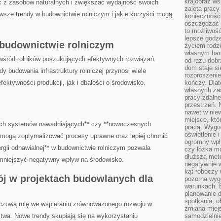
krajobraz w
ć z zasobów ⁢naturalnych i ​zwiększać wydajność swoich
zaletą pracy
owsze trendy w budownictwie ⁤rolniczym i jakie​ korzyści​ mogą
koniecznośc
oszczędzać c
to możliwość
lepsze godz
budownictwie‌ rolniczym
życiem rodz
własnym har
ne wśród rolników poszukujących efektywnych rozwiązań.
od razu dob
dom staje si
 budowania infrastruktury rolniczej przynosi wiele
rozproszenie
ektywności produkcji, jak i dbałości o ⁤środowisko.
kończy. Dlat
własnych za
pracy zdalne
przestrzeń. 
nawet w nie
miejsce, któ
nych systemów⁣ nawadniających** czy **nowoczesnych
pracą. Wygod
oświetlenie 
mogą zoptymalizować procesy‌ uprawne⁢ oraz lepiej ‌chronić
ogromny wpł
ergii odnawialnej** ‍w budownictwie rolniczym ​pozwala‌
czy łóżka m
dłuższą metę
 zmniejszyć negatywny wpływ na środowisko.
negatywnie 
kąt roboczy
 w ​projektach budowlanych dla
pozorna wyg
warunkach. 
planowanie d
spotkania, 
czową rolę we​ wspieraniu⁤ zrównoważonego rozwoju w ​
zmiana miej
ctwa. Nowe trendy skupiają się ⁤na wykorzystaniu
samodzielni