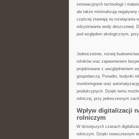
innowacyjnych‌ technologii⁣ i materia
ale także minimalizują negatywny w
częściej‍ stawiają na rozwiązania⁤ e
‍odzyskiwania wody deszczowej.‌ Dz
pod względem ‍ekologicznym, przyc
Jednocześnie,⁢ rozwój budownictwa 
⁢rolników oraz zapewnieniem bezpie
projektowane z uwzględnieniem erg
gospodarczą.⁣ Ponadto, budynki ro
monitoringowe oraz automatyzację,
produkcyjnych. Dzięki temu możliwe
‌rolniczej, przy jednoczesnym ‌za
Wpływ digitalizacji 
rolniczym
W dzisiejszych‌ czasach digitaliz
rolniczym. Dzięki​ nowoczesnym t