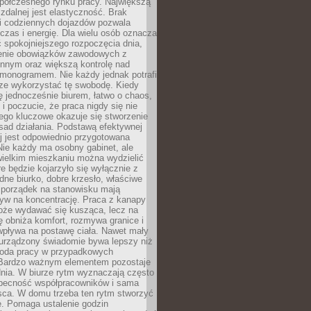
spółczesnego rynku pracy. Największą
 zdalnej jest elastyczność. Brak
i codziennych dojazdów pozwala
zas i energię. Dla wielu osób oznacza
 spokojniejszego rozpoczęcia dnia,
enie obowiązków zawodowych z
innym oraz większą kontrolę nad
monogramem. Nie każdy jednak potrafi
rze wykorzystać tę swobodę. Kiedy
ę jednocześnie biurem, łatwo o chaos,
 i poczucie, że praca nigdy się nie
ego kluczowe okazuje się stworzenie
sad działania. Podstawą efektywnej
j jest odpowiednio przygotowana
Nie każdy ma osobny gabinet, ale
wielkim mieszkaniu można wydzielić
re będzie kojarzyło się wyłącznie z
ne biurko, dobre krzesło, właściwe
i porządek na stanowisku mają
yw na koncentrację. Praca z kanapy
oże wydawać się kusząca, lecz na
 obniża komfort, rozmywa granice i
wpływa na postawę ciała. Nawet mały
 urządzony świadomie bywa lepszy niż
oda pracy w przypadkowych
Bardzo ważnym elementem pozostaje
nia. W biurze rytm wyznaczają często
obecność współpracowników i sama
sca. W domu trzeba ten rytm stworzyć
e. Pomaga ustalenie godzin