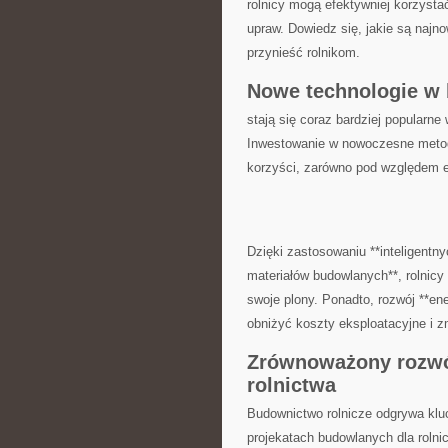
rolnicy mogą efektywniej korzysta
upraw.‍ Dowiedz się, jakie są⁢ najn
przynieść rolnikom.
Nowe technologie​ w 
stają​ się coraz ‍bardziej popular
Inwestowanie ⁣w nowoczesne metody
⁢korzyści, zarówno pod względem ef
Dzięki zastosowaniu **inteligent
materiałów budowlanych**, rolnicy 
⁣swoje plony. Ponadto, rozwój ⁤**en
obniżyć koszty‌ eksploatacyjne i‍
Zrównoważony rozwój
rolnictwa
Budownictwo rolnicze‍ odgrywa​ klu
projekatach budowlanych dla rolni