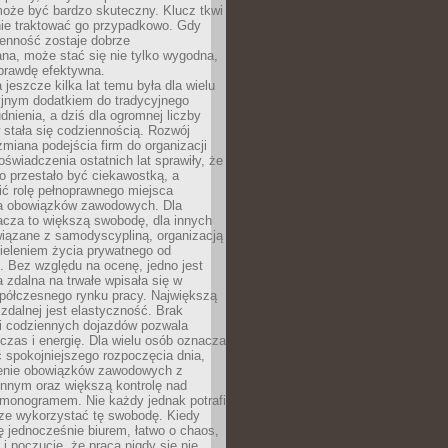
oże być bardzo skuteczny. Klucz tkwi
nie traktować go przypadkowo. Gdy
ienność zostaje dobrze
na, może stać się nie tylko wygodna,
aprawdę efektywna.
 jeszcze kilka lat temu była dla wielu
yjnym dodatkiem do tradycyjnego
dnienia, a dziś dla ogromnej liczby
stała się codziennością. Rozwój
 zmiana podejścia firm do organizacji
oświadczenia ostatnich lat sprawiły, że
o przestało być ciekawostką, a
ić rolę pełnoprawnego miejsca
a obowiązków zawodowych. Dla
acza to większą swobodę, dla innych
iązane z samodyscypliną, organizacją
ieleniem życia prywatnego od
 Bez względu na ocenę, jedno jest
 zdalna na trwałe wpisała się w
spółczesnego rynku pracy. Największą
 zdalnej jest elastyczność. Brak
i codziennych dojazdów pozwala
zas i energię. Dla wielu osób oznacza
 spokojniejszego rozpoczęcia dnia,
enie obowiązków zawodowych z
innym oraz większą kontrolę nad
monogramem. Nie każdy jednak potrafi
rze wykorzystać tę swobodę. Kiedy
ę jednocześnie biurem, łatwo o chaos,
 i poczucie, że praca nigdy się nie