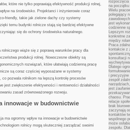
rozpoczęcia 
łów, ⁤które nie tylko‍ poprawiają‍ efektywność produkcji ‌rolnej,
na początku 
Wielu pracow
pływ na środowisko. Projektanci​ i inżynierowie coraz
polegający n
co-friendly, takie jak⁣ zielone⁣ dachy czy systemy
zawodowych 
jest wykonan
ięki temu‍ budynki ⁤rolnicze stają się bardziej efektywne
codzienne sp
zyniając‌ się do ochrony środowiska naturalnego.
Lepszym roz
konkretne z
między rolam
Praca zdaln
kontakcie z
rolniczego⁤ wiąże ⁢się⁣ z poprawą warunków pracy dla
spontaniczny
czeństwa ​produkcji rolnej. Nowoczesne ‌obiekty⁤ są
konsultacji 
wychwytywan
onomicznych rozwiązań, które ułatwiają ⁤codzienną pracę
Dlatego ogr
formułowani
lnicze są ⁣coraz częściej wyposażane w systemy
i precyzyjne
⁤ co pozwala rolnikom na ⁣lepszą kontrolę procesów
zespół zdaln
narzędziach,
‌ jest zwiększenie efektywności⁤ i rentowności działalności
jest zaufani
chowaniu⁢ zasad zrównoważonego rozwoju.
przekazywani
chaosu. Pra
relacje społ
na innowacje⁣ w​ budownictwie
brak biurowe
zaczynają o
kontaktów tw
acja ma ogromny⁤ wpływ na innowacje w budownictwie
wspólnego 
może osłabi
echnologiom rolnicy ⁣mogą skuteczniej zarządzać swoimi
zespołu. Dla