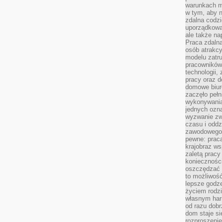
warunkach m
w tym, aby 
zdalna codz
uporządkowa
ale także n
Praca zdalna
osób atrakc
modelu zatru
pracowników 
technologii,
pracy oraz d
domowe biur
zaczęło pełn
wykonywani
jednych ozn
wyzwanie zw
czasu i oddz
zawodowego.
pewne: praca
krajobraz w
zaletą pracy
koniecznośc
oszczędzać c
to możliwość
lepsze godz
życiem rodz
własnym har
od razu dob
dom staje si
rozproszenie