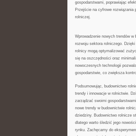
gospodarstwami, poprawiając efek
Przejście na cyfrowe rozwiązania pr
rolniczej.
Wprowadzenie nowych trendów w‌ bu
rozwoju sektora rolniczego. Dzięki
rolnicy mogą optymalizować ⁤zużyci
się na oszczędności oraz ‌minimal
nowoczesnych⁣ technologii pozwal
gospodarstwie, co zwiększa kontr
Podsumowując, budownictwo rolnicz
trendy i ⁤innowacje‌ w rolnictwie.
zarządzać swoimi gospodarstwami⁢ 
nowe⁤ trendy w budownictwie‍ rolni
dziedziny. Budownictwo rolnicze s
dlatego warto śledzić jego nowości 
rynku. ⁤Zachęcamy do eksperyment