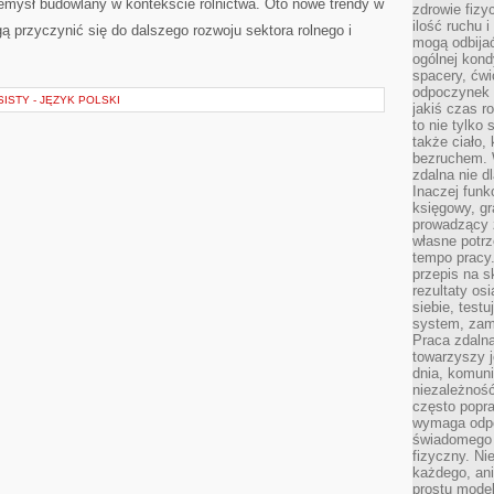
zemysł‌ budowlany w kontekście rolnictwa.‍ Oto nowe trendy w
zdrowie fizy
ilość ruchu 
gą przyczynić się do dalszego rozwoju ⁤sektora ​rolnego ⁤i
mogą odbijać
ogólnej kondy
spacery, ćwi
odpoczynek o
STY - JĘZYK POLSKI
jakiś czas r
to nie tylko 
także ciało,
bezruchem. 
zdalna nie d
Inaczej funk
księgowy, gr
prowadzący 
własne potrz
tempo pracy.
przepis na s
rezultaty os
siebie, test
system, zam
Praca zdaln
towarzyszy j
dnia, komuni
niezależność
często popra
wymaga odpo
świadomego 
fizyczny. Ni
każdego, an
prostu model