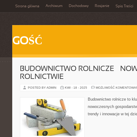
Archiwum
Dochodowy
Rosjanie
Strona główna
Spis Treści
GOŚĆ
BUDOWNICTWO ROLNICZE – NOW
ROLNICTWIE
POSTED BY ADMIN
KWI - 18 - 2025
MOŻLIWOŚĆ KOMENTOWA
Budownictwo rolnicze to kl
nowoczesnych gospodarstw 
trendy i innowacje w tej dzi