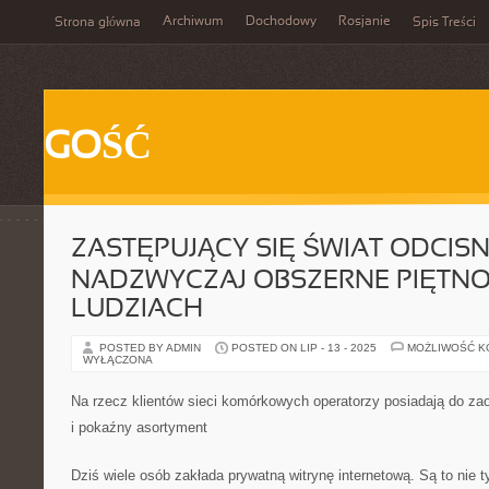
Archiwum
Dochodowy
Rosjanie
Strona główna
Spis Treści
GOŚĆ
ZASTĘPUJĄCY SIĘ ŚWIAT ODCIS
NADZWYCZAJ OBSZERNE PIĘTNO
LUDZIACH
POSTED BY ADMIN
POSTED ON LIP - 13 - 2025
MOŻLIWOŚĆ 
WYŁĄCZONA
Na rzecz klientów sieci komórkowych operatorzy posiadają do za
i pokaźny asortyment
Dziś wiele osób zakłada prywatną witrynę internetową. Są to nie t