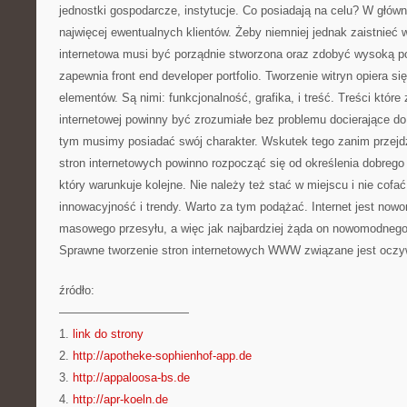
jednostki gospodarcze, instytucje. Co posiadają na celu? W główn
najwięcej ewentualnych klientów. Żeby niemniej jednak zaistnieć w
internetowa musi być porządnie stworzona oraz zdobyć wysoką p
zapewnia front end developer portfolio. Tworzenie witryn opiera się
elementów. Są nimi: funkcjonalność, grafika, i treść. Treści któr
internetowej powinny być zrozumiałe bez problemu docierające d
tym musimy posiadać swój charakter. Wskutek tego zanim przejdz
stron internetowych powinno rozpocząć się od określenia dobrego 
który warunkuje kolejne. Nie należy też stać w miejscu i nie cofać 
innowacyjność i trendy. Warto za tym podążać. Internet jest no
masowego przesyłu, a więc jak najbardziej żąda on nowomodneg
Sprawne tworzenie stron internetowych WWW związane jest oczyw
źródło:
———————————
1.
link do strony
2.
http://apotheke-sophienhof-app.de
3.
http://appaloosa-bs.de
4.
http://apr-koeln.de