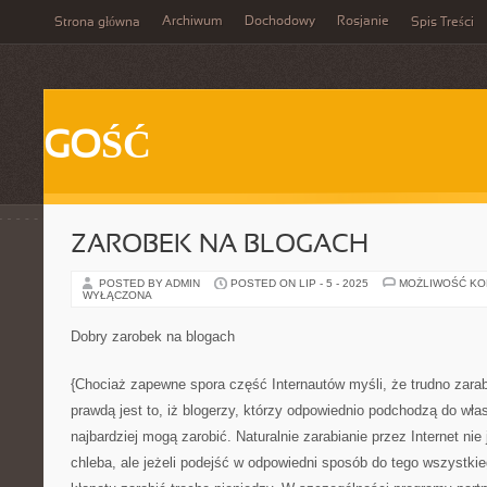
Archiwum
Dochodowy
Rosjanie
Strona główna
Spis Treści
GOŚĆ
ZAROBEK NA BLOGACH
POSTED BY ADMIN
POSTED ON LIP - 5 - 2025
MOŻLIWOŚĆ K
WYŁĄCZONA
Dobry zarobek na blogach
{Chociaż zapewne spora część Internautów myśli, że trudno zarab
prawdą jest to, iż blogerzy, którzy odpowiednio podchodzą do własn
najbardziej mogą zarobić. Naturalnie zarabianie przez Internet ni
chleba, ale jeżeli podejść w odpowiedni sposób do tego wszystk