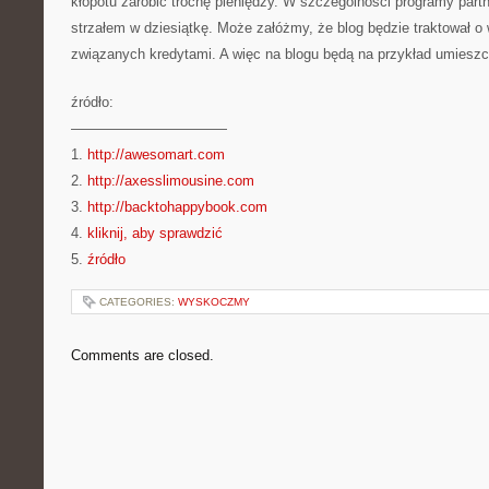
kłopotu zarobić trochę pieniędzy. W szczególności programy par
strzałem w dziesiątkę. Może załóżmy, że blog będzie traktował o
związanych kredytami. A więc na blogu będą na przykład umieszc
źródło:
———————————
1.
http://awesomart.com
2.
http://axesslimousine.com
3.
http://backtohappybook.com
4.
kliknij, aby sprawdzić
5.
źródło
CATEGORIES:
WYSKOCZMY
Comments are closed.