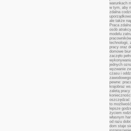
warunkach m
w tym, aby 
zdalna codz
uporządkowa
ale także n
Praca zdalna
osób atrakc
modelu zatru
pracowników 
technologii,
pracy oraz d
domowe biur
zaczęło pełn
wykonywani
jednych ozn
wyzwanie zw
czasu i oddz
zawodowego.
pewne: praca
krajobraz w
zaletą pracy
koniecznośc
oszczędzać c
to możliwość
lepsze godz
życiem rodz
własnym har
od razu dob
dom staje si
rozproszenie