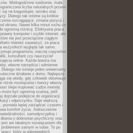
czne. Wielogodzinne siedzenie, mała
i ograniczona liczba naturalnych przerw
 się na kręgosłupie, wzroku oraz
cji. Dlatego tak istotne są krótkie
czenia rozciągające, zmiana pozycji i
d ekranu. Nawet kilka minut ruchu co
obi ogromną różnicę. Efektywna praca
sprawny komputer i szybki internet, ale
 które nie jest przeciążone ciągłym
Warto również zauważyć, że praca
la wszystkich wygląda tak samo.
cjonuje programista, inaczej copywriter,
afik, konsultant czy nauczyciel
zajęcia online. Każda branża ma
eby, własne narzędzia i odmienne
 Dlatego nie istnieje jeden uniwersalny
kuteczne działanie z domu. Najlepsze
iąga się wtedy, gdy człowiek obserwuje
uje różne rozwiązania i tworzy własny
iast ślepo kopiować cudze metody.
a może być ogromną szansą, jeśli
ej dojrzałe podejście do organizacji
kacji i odpoczynku. Daje większą
, pozwala lepiej zarządzać czasem i
wia komfort życia. Jednocześnie
wiedzialności, samodyscypliny i
dbania o dobrostan psychiczny oraz
e jest ani idealnym rozwiązaniem dla
i problemem samym w sobie. To po
 pracy, który w odpowiednich