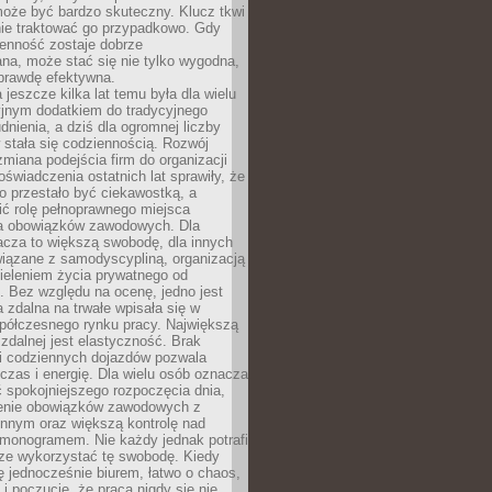
oże być bardzo skuteczny. Klucz tkwi
nie traktować go przypadkowo. Gdy
ienność zostaje dobrze
na, może stać się nie tylko wygodna,
aprawdę efektywna.
 jeszcze kilka lat temu była dla wielu
yjnym dodatkiem do tradycyjnego
dnienia, a dziś dla ogromnej liczby
stała się codziennością. Rozwój
 zmiana podejścia firm do organizacji
oświadczenia ostatnich lat sprawiły, że
o przestało być ciekawostką, a
ić rolę pełnoprawnego miejsca
a obowiązków zawodowych. Dla
acza to większą swobodę, dla innych
iązane z samodyscypliną, organizacją
ieleniem życia prywatnego od
 Bez względu na ocenę, jedno jest
 zdalna na trwałe wpisała się w
spółczesnego rynku pracy. Największą
 zdalnej jest elastyczność. Brak
i codziennych dojazdów pozwala
zas i energię. Dla wielu osób oznacza
 spokojniejszego rozpoczęcia dnia,
enie obowiązków zawodowych z
innym oraz większą kontrolę nad
monogramem. Nie każdy jednak potrafi
rze wykorzystać tę swobodę. Kiedy
ę jednocześnie biurem, łatwo o chaos,
 i poczucie, że praca nigdy się nie