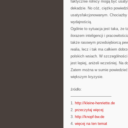
faktycznie rolnicy mogą być usatys
dekadzie. No cóż, ciężko powiedz
usatysfakcjonowanym. Chociażby ci
wydajnością.
Ogólnie to sytuacja jest taka, że 
ilorazem inteligencji i pracowitośc
także rasowym przedsiębiorcą pew
realia, lecz i tak ma całkiem dobr
polskich wsiach. W szczególności 
jest lepiej, aniżeli wcześniej. Na 
Zatem można w sumie powiedzieć, 
większym kryzysie.
źródło:
———————————
1.
http://kleine-henriette.de
2.
przeczytaj więcej
3.
http://knopf-bw.de
4.
więcej na ten temat