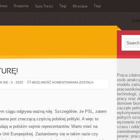
dowy
Rosjanie
Tagi
Tagi
Spis Treści
Wrocław
SUB
TURĘ!
Praca zdalna
osób atrakc
ZADBAJMY
SIE - 5 - 2025
MOŻLIWOŚĆ KOMENTOWANIA
ZOSTAŁA
modelu zatru
O
pracowników 
NATURĘ!
technologii,
pracy oraz d
domowe biur
zaczęło pełn
ym ciągu odgrywa ważną rolę. Szczególnie, że PSL, zatem
wykonywani
jednych ozn
awna jest znaczącą częścią polskiej polityki. A więc to
wyzwanie zw
iadają w polskim sejmie reprezentantów. Warto mieć na
czasu i oddz
zawodowego.
 w Unii Europejskiej. Zastanówmy się w takim razie czy
pewne: praca