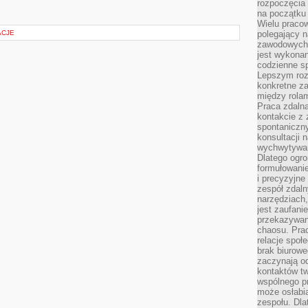
rozpoczęcia 
na początku 
Wielu pracow
ACJE
polegający n
zawodowych 
jest wykonan
codzienne sp
Lepszym roz
konkretne z
między rolam
Praca zdaln
kontakcie z
spontaniczny
konsultacji 
wychwytywan
Dlatego ogr
formułowani
i precyzyjne
zespół zdaln
narzędziach,
jest zaufani
przekazywani
chaosu. Pra
relacje społ
brak biurowe
zaczynają o
kontaktów tw
wspólnego 
może osłabi
zespołu. Dla