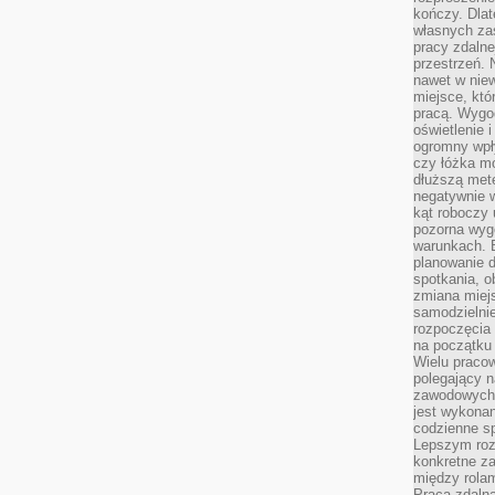
kończy. Dlat
własnych za
pracy zdalne
przestrzeń. 
nawet w nie
miejsce, któ
pracą. Wygod
oświetlenie 
ogromny wpł
czy łóżka m
dłuższą metę
negatywnie 
kąt roboczy
pozorna wyg
warunkach. 
planowanie d
spotkania, 
zmiana miej
samodzielni
rozpoczęcia 
na początku 
Wielu pracow
polegający n
zawodowych 
jest wykonan
codzienne sp
Lepszym roz
konkretne z
między rolam
Praca zdaln