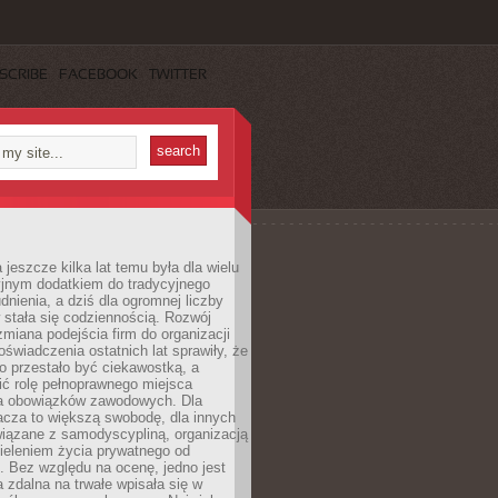
SCRIBE
FACEBOOK
TWITTER
 jeszcze kilka lat temu była dla wielu
yjnym dodatkiem do tradycyjnego
dnienia, a dziś dla ogromnej liczby
stała się codziennością. Rozwój
 zmiana podejścia firm do organizacji
oświadczenia ostatnich lat sprawiły, że
o przestało być ciekawostką, a
ić rolę pełnoprawnego miejsca
a obowiązków zawodowych. Dla
acza to większą swobodę, dla innych
iązane z samodyscypliną, organizacją
ieleniem życia prywatnego od
 Bez względu na ocenę, jedno jest
 zdalna na trwałe wpisała się w