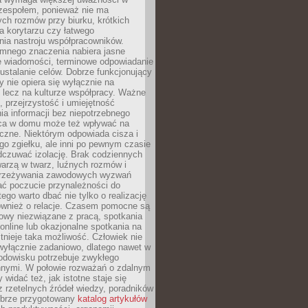
 zespołem, ponieważ nie ma
ch rozmów przy biurku, krótkich
na korytarzu czy łatwego
ia nastroju współpracowników.
omnego znaczenia nabiera jasne
e wiadomości, terminowe odpowiadanie
 ustalanie celów. Dobrze funkcjonujący
y nie opiera się wyłącznie na
 lecz na kulturze współpracy. Ważne
e, przejrzystość i umiejętność
a informacji bez niepotrzebnego
ca w domu może też wpływać na
eczne. Niektórym odpowiada cisza i
go zgiełku, ale inni po pewnym czasie
dczuwać izolację. Brak codziennych
arzą w twarz, luźnych rozmów i
przeżywania zawodowych wyzwań
ać poczucie przynależności do
tego warto dbać nie tylko o realizację
również o relacje. Czasem pomocne są
owy niezwiązane z pracą, spotkania
 online lub okazjonalne spotkania na
istnieje taka możliwość. Człowiek nie
wyłącznie zadaniowo, dlatego nawet w
odowisku potrzebuje zwykłego
innymi. W połowie rozważań o zdalnym
 widać też, jak istotne staje się
z rzetelnych źródeł wiedzy, poradników
dobrze przygotowany
katalog artykułów