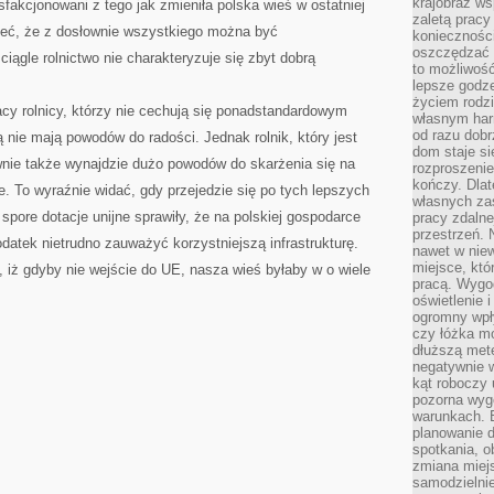
krajobraz w
fakcjonowani z tego jak zmieniła polska wieś w ostatniej
zaletą pracy
ieć, że z dosłownie wszystkiego można być
koniecznośc
oszczędzać c
ągle rolnictwo nie charakteryzuje się zbyt dobrą
to możliwość
lepsze godz
życiem rodz
tacy rolnicy, którzy nie cechują się ponadstandardowym
własnym har
od razu dob
ią nie mają powodów do radości. Jednak rolnik, który jest
dom staje si
nie także wynajdzie dużo powodów do skarżenia się na
rozproszenie
kończy. Dlat
ze. To wyraźnie widać, gdy przejedzie się po tych lepszych
własnych za
spore dotacje unijne sprawiły, że na polskiej gospodarce
pracy zdalne
przestrzeń. 
dodatek nietrudno zauważyć korzystniejszą infrastrukturę.
nawet w nie
miejsce, któ
iż gdyby nie wejście do UE, nasza wieś byłaby w o wiele
pracą. Wygod
oświetlenie 
ogromny wpł
czy łóżka m
dłuższą metę
negatywnie 
kąt roboczy
pozorna wyg
warunkach. 
planowanie d
spotkania, 
zmiana miej
samodzielni