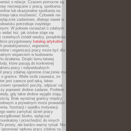
również o relacje. Czasem pomocne są
owy niezwiązane z pracą, spotkania
 online lub okazjonalne spotkania na
istnieje taka możliwość. Człowiek nie
wyłącznie zadaniowo, dlatego nawet w
odowisku potrzebuje zwykłego
innymi. W połowie rozważań o zdalnym
 widać też, jak istotne staje się
z rzetelnych źródeł wiedzy, poradników
dobrze przygotowany
katalog artykułów
h produktywności, ergonomii,
nline i organizacji pracy może być dla
realnym wsparciem w budowaniu
lu działania. Dzięki temu łatwiej
ody, które pasują do konkretnej
akteru pracy i indywidualnych
 W pracy zdalnej ogromne znaczenie ma
 o granice. Wiele osób zauważa, że
er jest zawsze pod ręką, łatwo
czorem sprawdzić pocztę, odpisać na
zy poprawić drobne zadanie. Problem
wtedy, gdy takie drobne wyjątki stają
ością. Brak wyraźnej granicy między
odowym a prywatnym może prowadzić
nia, frustracji i spadku motywacji.
tego warto zamykać dzień pracy
porządkować biurko, wyłączać
unikatory i przechodzić do innych
To prosty, ale bardzo ważny rytuał. Nie
 ignorować wpływu pracy zdalnej na