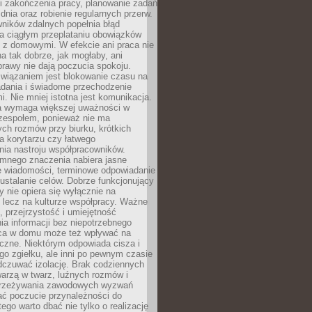
i zakończenia pracy, planowanie zadań
dnia oraz robienie regularnych przerw.
ników zdalnych popełnia błąd
a ciągłym przeplataniu obowiązków
z domowymi. W efekcie ani praca nie
a tak dobrze, jak mogłaby, ani
rawy nie dają poczucia spokoju.
wiązaniem jest blokowanie czasu na
adania i świadome przechodzenie
i. Nie mniej istotna jest komunikacja.
a wymaga większej uważności w
 zespołem, ponieważ nie ma
ch rozmów przy biurku, krótkich
na korytarzu czy łatwego
ia nastroju współpracowników.
omnego znaczenia nabiera jasne
e wiadomości, terminowe odpowiadanie
 ustalanie celów. Dobrze funkcjonujący
y nie opiera się wyłącznie na
 lecz na kulturze współpracy. Ważne
e, przejrzystość i umiejętność
a informacji bez niepotrzebnego
ca w domu może też wpływać na
eczne. Niektórym odpowiada cisza i
go zgiełku, ale inni po pewnym czasie
dczuwać izolację. Brak codziennych
arzą w twarz, luźnych rozmów i
przeżywania zawodowych wyzwań
ać poczucie przynależności do
tego warto dbać nie tylko o realizację