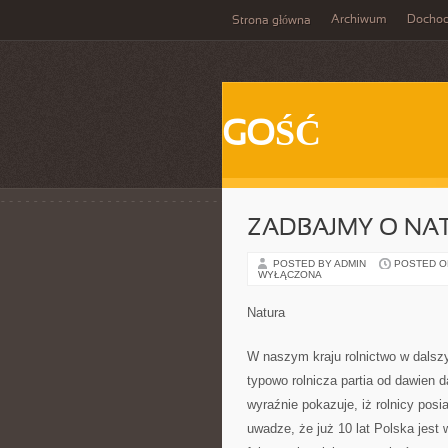
Archiwum
Docho
Strona główna
GOŚĆ
ZADBAJMY O NA
POSTED BY ADMIN
POSTED ON 
WYŁĄCZONA
Natura
W naszym kraju rolnictwo w dalsz
typowo rolnicza partia od dawien d
wyraźnie pokazuje, iż rolnicy pos
uwadze, że już 10 lat Polska jest