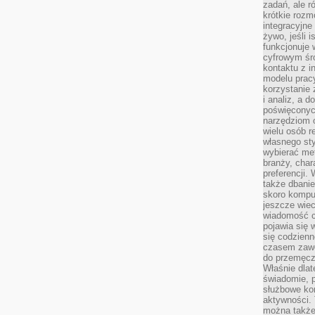
zadań, ale 
krótkie rozm
integracyjne
żywo, jeśli 
funkcjonuje 
cyfrowym śr
kontaktu z 
modelu pracy
korzystanie 
i analiz, a 
poświęconyc
narzędziom o
wielu osób 
własnego sty
wybierać met
branży, char
preferencji.
także dbanie
skoro komput
jeszcze wie
wiadomość c
pojawia się 
się codzienn
czasem zaw
do przemęcze
Właśnie dla
świadomie, 
służbowe kom
aktywności. 
można także