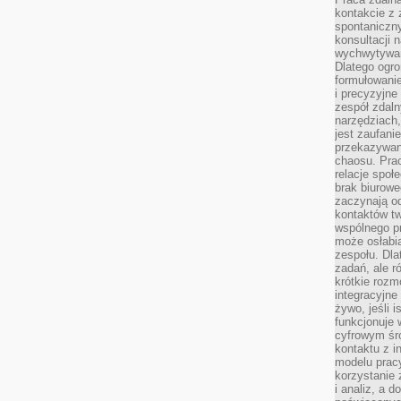
kontakcie z
spontaniczny
konsultacji 
wychwytywan
Dlatego ogr
formułowani
i precyzyjne
zespół zdaln
narzędziach,
jest zaufani
przekazywani
chaosu. Pra
relacje społ
brak biurowe
zaczynają o
kontaktów tw
wspólnego 
może osłabi
zespołu. Dla
zadań, ale 
krótkie rozm
integracyjne
żywo, jeśli 
funkcjonuje 
cyfrowym śr
kontaktu z 
modelu pracy
korzystanie 
i analiz, a 