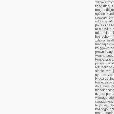
zdrowie fizy
ilość ruchu 
mogą odbijać
ogólnej kondy
spacery, ćwi
odpoczynek o
jakiś czas r
to nie tylko 
także ciało,
bezruchem. 
zdalna nie d
Inaczej funk
księgowy, gr
prowadzący 
własne potrz
tempo pracy.
przepis na s
rezultaty os
siebie, test
system, zam
Praca zdaln
towarzyszy j
dnia, komuni
niezależność
często popra
wymaga odpo
świadomego 
fizyczny. Ni
każdego, an
prostu model