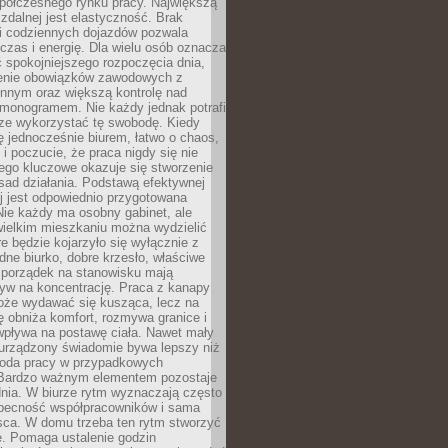
spółczesnego rynku pracy. Największą
 zdalnej jest elastyczność. Brak
i codziennych dojazdów pozwala
zas i energię. Dla wielu osób oznacza
 spokojniejszego rozpoczęcia dnia,
enie obowiązków zawodowych z
innym oraz większą kontrolę nad
monogramem. Nie każdy jednak potrafi
rze wykorzystać tę swobodę. Kiedy
ę jednocześnie biurem, łatwo o chaos,
 i poczucie, że praca nigdy się nie
ego kluczowe okazuje się stworzenie
sad działania. Podstawą efektywnej
j jest odpowiednio przygotowana
Nie każdy ma osobny gabinet, ale
wielkim mieszkaniu można wydzielić
re będzie kojarzyło się wyłącznie z
ne biurko, dobre krzesło, właściwe
i porządek na stanowisku mają
yw na koncentrację. Praca z kanapy
oże wydawać się kusząca, lecz na
 obniża komfort, rozmywa granice i
wpływa na postawę ciała. Nawet mały
 urządzony świadomie bywa lepszy niż
oda pracy w przypadkowych
Bardzo ważnym elementem pozostaje
nia. W biurze rytm wyznaczają często
obecność współpracowników i sama
sca. W domu trzeba ten rytm stworzyć
e. Pomaga ustalenie godzin