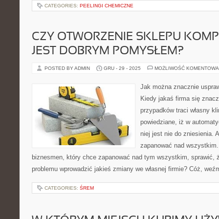
CATEGORIES:
PEELINGI CHEMICZNE
CZY OTWORZENIE SKLEPU KOM
JEST DOBRYM POMYSŁEM?
POSTED BY ADMIN
GRU - 29 - 2025
MOŻLIWOŚĆ KOMENTOWA
Jak można znacznie usprawn
Kiedy jakaś firma się znac
przypadków traci własny kli
powiedziane, iż w automat
niej jest nie do zniesienia. 
zapanować nad wszystkim. 
biznesmen, który chce zapanować nad tym wszystkim, sprawić, 
problemu wprowadzić jakieś zmiany we własnej firmie? Cóż, we
CATEGORIES:
ŚREM