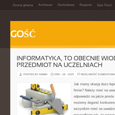
Archiwum
Dochodowy
Rosjanie
Strona główna
Spis Treści
GOŚĆ
INFORMATYKA, TO OBECNIE WI
PRZEDMIOT NA UCZELNIACH
POSTED BY ADMIN
GRU - 29 - 2025
MOŻLIWOŚĆ KOMENTOWA
Jak mamy okazję dużo lepie
firmie? Należy mieć na uwa
odpowiedzi na jakże proste 
możemy dogonić konkurencj
wszystkim mieć na uwadze,
przypadkiem tak, że najzwy