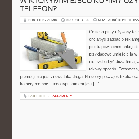
W KTÓRYM MIEJSCU KUPIMY UŻ
TELEFON?
POSTED BY ADMIN
GRU - 28 - 2025
MOŻLIWOŚĆ KOMENTOWA
Gdzie kupimy używany tele
chciałbyś zadbać o reklamę
prostu powinieneś nakręcić 
przykładowo umieścić ją w 
nie trzeba być dużą firmą,
takowy sposób. Zwłaszcza,
promocji nie jest znowu taka droga. Na dobry początek trzeba o
kamery red one – tego typu kamera jest […]
CATEGORIES:
SAKRAMENTY