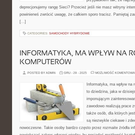
deprecjonujemy rangę Sieci? Przecież jeśli nie masz witryny intern
powinieneś zwrócić uwagę, że całkiem sporo tracisz. Pamiętaj z
[…]
CATEGORIES:
SAMOCHODY HYBRYDOWE
INFORMATYKA, MA WPŁYW NA 
KOMPUTERÓW
POSTED BY ADMIN
GRU - 29 - 2025
MOŻLIWOŚĆ KOMENTOWA
Informatyka, ma wpływ na r
to dziedzina, jaka w dzisie
imponującym zainteresowani
zawodowo realizują prace z
także osób, dla których jes
są niezwykle ciekawe i zde
nowoczesne. Takie osoby bardzo często przez rozmaite źródła info
powiększać zakres własnej wiedzy, by posiadać możliwość kształ