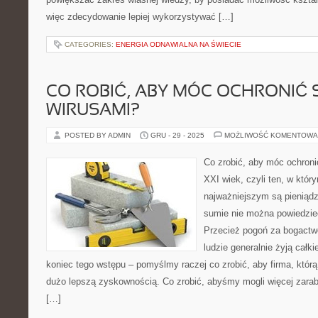
więc zdecydowanie lepiej wykorzystywać […]
CATEGORIES:
ENERGIA ODNAWIALNA NA ŚWIECIE
CO ROBIĆ, ABY MÓC OCHRONIĆ 
WIRUSAMI?
POSTED BY ADMIN
GRU - 29 - 2025
MOŻLIWOŚĆ KOMENTOWA
Co zrobić, aby móc ochroni
XXI wiek, czyli ten, w kt
najważniejszym są pieniąd
sumie nie można powiedzie
Przecież pogoń za bogactwe
ludzie generalnie żyją całk
koniec tego wstępu – pomyślmy raczej co zrobić, aby firma, któr
dużo lepszą zyskownością. Co zrobić, abyśmy mogli więcej zara
[…]