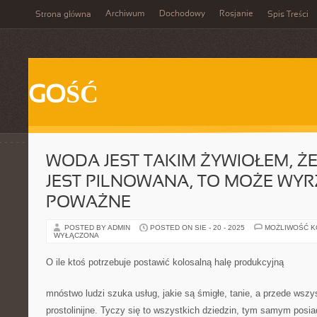
Archiwum
Dochodowy
Rosjanie
Strona główna
Spis Treści
GOŚĆ
WODA JEST TAKIM ŻYWIOŁEM, ŻE 
JEST PILNOWANA, TO MOŻE WYR
POWAŻNE
POSTED BY ADMIN
POSTED ON SIE - 20 - 2025
MOŻLIWOŚĆ 
WYŁĄCZONA
O ile ktoś potrzebuje postawić kolosalną halę produkcyjną
mnóstwo ludzi szuka usług, jakie są śmigłe, tanie, a przede wszys
prostolinijne. Tyczy się to wszystkich dziedzin, tym samym posia