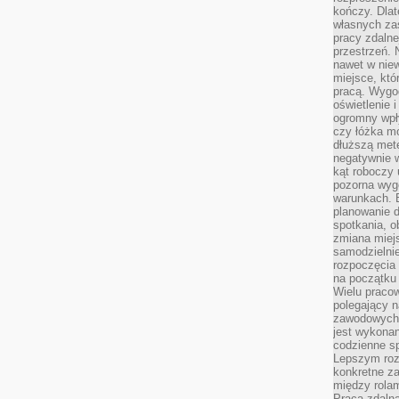
kończy. Dlat
własnych za
pracy zdalne
przestrzeń. 
nawet w nie
miejsce, któ
pracą. Wygod
oświetlenie 
ogromny wpł
czy łóżka m
dłuższą metę
negatywnie 
kąt roboczy
pozorna wyg
warunkach. 
planowanie d
spotkania, 
zmiana miej
samodzielni
rozpoczęcia 
na początku 
Wielu pracow
polegający n
zawodowych 
jest wykonan
codzienne sp
Lepszym roz
konkretne z
między rolam
Praca zdaln