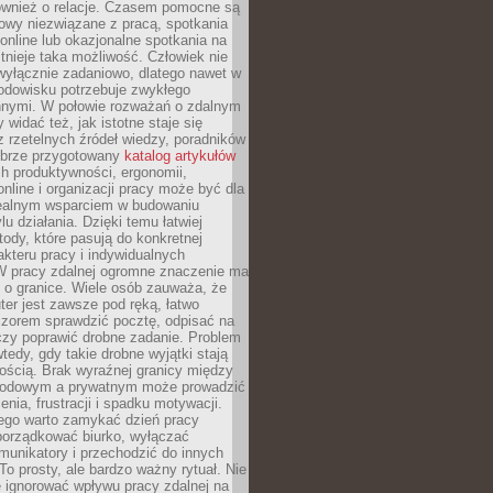
również o relacje. Czasem pomocne są
owy niezwiązane z pracą, spotkania
 online lub okazjonalne spotkania na
istnieje taka możliwość. Człowiek nie
wyłącznie zadaniowo, dlatego nawet w
odowisku potrzebuje zwykłego
innymi. W połowie rozważań o zdalnym
 widać też, jak istotne staje się
z rzetelnych źródeł wiedzy, poradników
dobrze przygotowany
katalog artykułów
h produktywności, ergonomii,
nline i organizacji pracy może być dla
realnym wsparciem w budowaniu
lu działania. Dzięki temu łatwiej
ody, które pasują do konkretnej
akteru pracy i indywidualnych
 W pracy zdalnej ogromne znaczenie ma
 o granice. Wiele osób zauważa, że
er jest zawsze pod ręką, łatwo
czorem sprawdzić pocztę, odpisać na
zy poprawić drobne zadanie. Problem
wtedy, gdy takie drobne wyjątki stają
ością. Brak wyraźnej granicy między
odowym a prywatnym może prowadzić
nia, frustracji i spadku motywacji.
tego warto zamykać dzień pracy
porządkować biurko, wyłączać
unikatory i przechodzić do innych
To prosty, ale bardzo ważny rytuał. Nie
 ignorować wpływu pracy zdalnej na