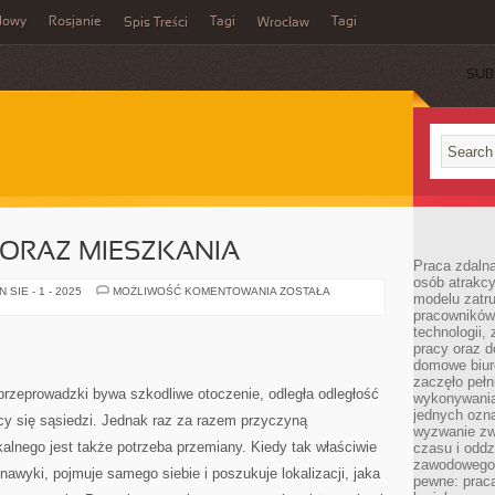
dowy
Rosjanie
Tagi
Tagi
Spis Treści
Wrocław
SUB
ORAZ MIESZKANIA
Praca zdalna
osób atrakc
WNĘTRZE
SIE - 1 - 2025
MOŻLIWOŚĆ KOMENTOWANIA
ZOSTAŁA
modelu zatru
DOMU
pracowników 
ORAZ
MIESZKANIA
technologii,
pracy oraz d
domowe biur
zaczęło pełn
zeprowadzki bywa szkodliwe otoczenie, odległa odległość
wykonywani
jednych ozn
cy się sąsiedzi. Jednak raz za razem przyczyną
wyzwanie zw
alnego jest także potrzeba przemiany. Kiedy tak właściwie
czasu i oddz
zawodowego.
nawyki, pojmuje samego siebie i poszukuje lokalizacji, jaka
pewne: praca