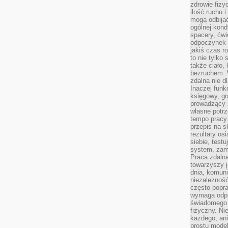
zdrowie fizy
ilość ruchu 
mogą odbijać
ogólnej kondy
spacery, ćwi
odpoczynek o
jakiś czas r
to nie tylko 
także ciało,
bezruchem. 
zdalna nie d
Inaczej funk
księgowy, gr
prowadzący 
własne potrz
tempo pracy.
przepis na s
rezultaty os
siebie, test
system, zam
Praca zdaln
towarzyszy j
dnia, komuni
niezależność
często popra
wymaga odpo
świadomego 
fizyczny. Ni
każdego, an
prostu model