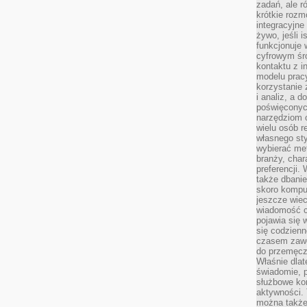
zadań, ale 
krótkie rozm
integracyjne
żywo, jeśli 
funkcjonuje 
cyfrowym śr
kontaktu z 
modelu pracy
korzystanie 
i analiz, a 
poświęconyc
narzędziom o
wielu osób 
własnego sty
wybierać met
branży, char
preferencji.
także dbanie
skoro komput
jeszcze wie
wiadomość c
pojawia się 
się codzienn
czasem zaw
do przemęcze
Właśnie dla
świadomie, 
służbowe kom
aktywności. 
można także