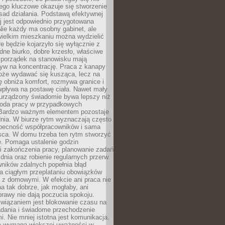
ego kluczowe okazuje się stworzenie
sad działania. Podstawą efektywnej
j jest odpowiednio przygotowana
Nie każdy ma osobny gabinet, ale
wielkim mieszkaniu można wydzielić
re będzie kojarzyło się wyłącznie z
ne biurko, dobre krzesło, właściwe
i porządek na stanowisku mają
yw na koncentrację. Praca z kanapy
oże wydawać się kusząca, lecz na
 obniża komfort, rozmywa granice i
wpływa na postawę ciała. Nawet mały
 urządzony świadomie bywa lepszy niż
oda pracy w przypadkowych
Bardzo ważnym elementem pozostaje
nia. W biurze rytm wyznaczają często
obecność współpracowników i sama
sca. W domu trzeba ten rytm stworzyć
e. Pomaga ustalenie godzin
i zakończenia pracy, planowanie zadań
dnia oraz robienie regularnych przerw.
ników zdalnych popełnia błąd
a ciągłym przeplataniu obowiązków
z domowymi. W efekcie ani praca nie
a tak dobrze, jak mogłaby, ani
rawy nie dają poczucia spokoju.
wiązaniem jest blokowanie czasu na
adania i świadome przechodzenie
i. Nie mniej istotna jest komunikacja.
a wymaga większej uważności w