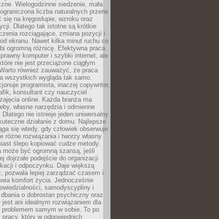
czne. Wielogodzinne siedzenie, mała
i ograniczona liczba naturalnych przerw
 się na kręgosłupie, wzroku oraz
cji. Dlatego tak istotne są krótkie
czenia rozciągające, zmiana pozycji i
d ekranu. Nawet kilka minut ruchu co
obi ogromną różnicę. Efektywna praca
sprawny komputer i szybki internet, ale
 które nie jest przeciążone ciągłym
Warto również zauważyć, że praca
la wszystkich wygląda tak samo.
cjonuje programista, inaczej copywriter,
afik, konsultant czy nauczyciel
zajęcia online. Każda branża ma
eby, własne narzędzia i odmienne
 Dlatego nie istnieje jeden uniwersalny
kuteczne działanie z domu. Najlepsze
iąga się wtedy, gdy człowiek obserwuje
uje różne rozwiązania i tworzy własny
iast ślepo kopiować cudze metody.
a może być ogromną szansą, jeśli
ej dojrzałe podejście do organizacji
kacji i odpoczynku. Daje większą
, pozwala lepiej zarządzać czasem i
wia komfort życia. Jednocześnie
wiedzialności, samodyscypliny i
dbania o dobrostan psychiczny oraz
e jest ani idealnym rozwiązaniem dla
i problemem samym w sobie. To po
 pracy, który w odpowiednich