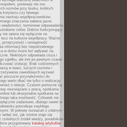
 zespołem, ponieważ nie ma
ch rozmów przy biurku, krótkich
na korytarzu czy łatwego
ia nastroju współpracowników.
omnego znaczenia nabiera jasne
e wiadomości, terminowe odpowiadanie
 ustalanie celów. Dobrze funkcjonujący
y nie opiera się wyłącznie na
 lecz na kulturze współpracy. Ważne
e, przejrzystość i umiejętność
a informacji bez niepotrzebnego
ca w domu może też wpływać na
eczne. Niektórym odpowiada cisza i
go zgiełku, ale inni po pewnym czasie
dczuwać izolację. Brak codziennych
arzą w twarz, luźnych rozmów i
przeżywania zawodowych wyzwań
ać poczucie przynależności do
tego warto dbać nie tylko o realizację
również o relacje. Czasem pomocne są
owy niezwiązane z pracą, spotkania
 online lub okazjonalne spotkania na
istnieje taka możliwość. Człowiek nie
wyłącznie zadaniowo, dlatego nawet w
odowisku potrzebuje zwykłego
innymi. W połowie rozważań o zdalnym
 widać też, jak istotne staje się
z rzetelnych źródeł wiedzy, poradników
dobrze przygotowany
katalog artykułów