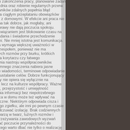
i zakończenia pracy, planowanie zadań
dnia oraz robienie regularnych przerw.
ników zdalnych popełnia błąd
a ciągłym przeplataniu obowiązków
z domowymi. W efekcie ani praca nie
a tak dobrze, jak mogłaby, ani
rawy nie dają poczucia spokoju.
wiązaniem jest blokowanie czasu na
adania i świadome przechodzenie
i. Nie mniej istotna jest komunikacja.
a wymaga większej uważności w
 zespołem, ponieważ nie ma
ch rozmów przy biurku, krótkich
na korytarzu czy łatwego
ia nastroju współpracowników.
omnego znaczenia nabiera jasne
e wiadomości, terminowe odpowiadanie
 ustalanie celów. Dobrze funkcjonujący
y nie opiera się wyłącznie na
 lecz na kulturze współpracy. Ważne
e, przejrzystość i umiejętność
a informacji bez niepotrzebnego
ca w domu może też wpływać na
eczne. Niektórym odpowiada cisza i
go zgiełku, ale inni po pewnym czasie
dczuwać izolację. Brak codziennych
arzą w twarz, luźnych rozmów i
przeżywania zawodowych wyzwań
ać poczucie przynależności do
tego warto dbać nie tylko o realizację