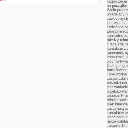
rozpoczęcia 
na początku 
Wielu pracow
polegający n
zawodowych 
jest wykonan
codzienne sp
Lepszym roz
konkretne z
między rolam
Praca zdaln
kontakcie z
spontaniczny
konsultacji 
wychwytywan
Dlatego ogr
formułowani
i precyzyjne
zespół zdaln
narzędziach,
jest zaufani
przekazywani
chaosu. Pra
relacje społ
brak biurowe
zaczynają o
kontaktów tw
wspólnego 
może osłabi
zespołu. Dla