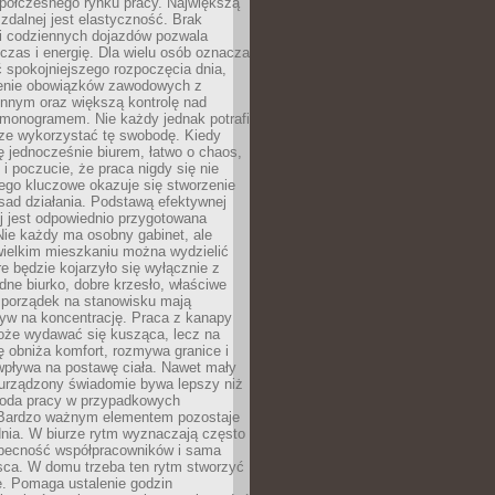
spółczesnego rynku pracy. Największą
 zdalnej jest elastyczność. Brak
i codziennych dojazdów pozwala
zas i energię. Dla wielu osób oznacza
 spokojniejszego rozpoczęcia dnia,
enie obowiązków zawodowych z
innym oraz większą kontrolę nad
monogramem. Nie każdy jednak potrafi
rze wykorzystać tę swobodę. Kiedy
ę jednocześnie biurem, łatwo o chaos,
 i poczucie, że praca nigdy się nie
ego kluczowe okazuje się stworzenie
sad działania. Podstawą efektywnej
j jest odpowiednio przygotowana
Nie każdy ma osobny gabinet, ale
wielkim mieszkaniu można wydzielić
re będzie kojarzyło się wyłącznie z
ne biurko, dobre krzesło, właściwe
i porządek na stanowisku mają
yw na koncentrację. Praca z kanapy
oże wydawać się kusząca, lecz na
 obniża komfort, rozmywa granice i
wpływa na postawę ciała. Nawet mały
 urządzony świadomie bywa lepszy niż
oda pracy w przypadkowych
Bardzo ważnym elementem pozostaje
nia. W biurze rytm wyznaczają często
obecność współpracowników i sama
sca. W domu trzeba ten rytm stworzyć
e. Pomaga ustalenie godzin