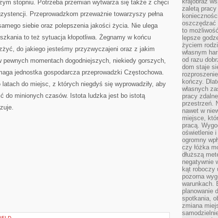
krajobraz w
ym stopniu. Potrzeba przemian wytwarza się także z chęci
zaletą pracy
gzystencji. Przeprowadzkom przeważnie towarzyszy pełna
koniecznośc
oszczędzać c
amego siebie oraz polepszenia jakości życia. Nie ulega
to możliwość
szkania to też sytuacja kłopotliwa. Żegnamy w końcu
lepsze godz
życiem rodz
zżyć, do jakiego jesteśmy przyzwyczajeni oraz z jakim
własnym har
od razu dob
 w pewnych momentach dogodniejszych, niekiedy gorszych,
dom staje si
maga jednostka gospodarcza przeprowadzki Częstochowa.
rozproszenie
kończy. Dlat
latach do miejsc, z których niegdyś się wyprowadziły, aby
własnych za
 do minionych czasów. Istota ludzka jest bo istotą
pracy zdalne
przestrzeń. 
zuje.
nawet w nie
miejsce, któ
pracą. Wygod
oświetlenie 
ogromny wpł
czy łóżka m
dłuższą metę
negatywnie 
kąt roboczy
pozorna wyg
warunkach. 
planowanie d
spotkania, 
zmiana miej
samodzielni
GELD