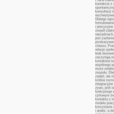
kontakcie z
spontaniczny
konsultacji 
wychwytywan
Dlatego ogr
formułowani
i precyzyjne
zespół zdaln
narzędziach,
jest zaufani
przekazywani
chaosu. Pra
relacje społ
brak biurowe
zaczynają o
kontaktów tw
wspólnego 
może osłabi
zespołu. Dla
zadań, ale 
krótkie rozm
integracyjne
żywo, jeśli 
funkcjonuje 
cyfrowym śr
kontaktu z 
modelu pracy
korzystanie 
i analiz, a 