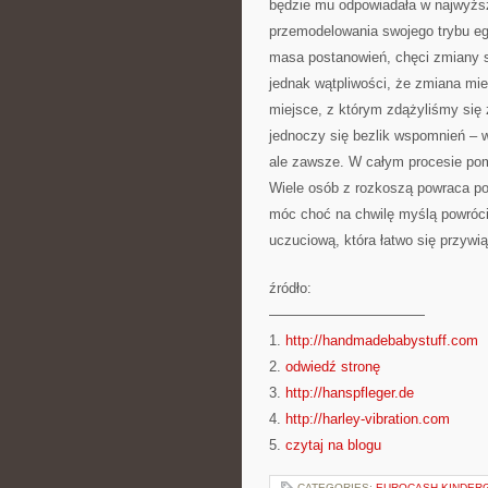
będzie mu odpowiadała w najwyższ
przemodelowania swojego trybu e
masa postanowień, chęci zmiany s
jednak wątpliwości, że zmiana mie
miejsce, z którym zdążyliśmy się 
jednoczy się bezlik wspomnień –
ale zawsze. W całym procesie po
Wiele osób z rozkoszą powraca po 
móc choć na chwilę myślą powrócić
uczuciową, która łatwo się przywią
źródło:
———————————
1.
http://handmadebabystuff.com
2.
odwiedź stronę
3.
http://hanspfleger.de
4.
http://harley-vibration.com
5.
czytaj na blogu
CATEGORIES:
EUROCASH KINDER