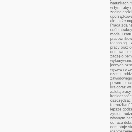
warunkach m
w tym, aby 
zdalna codz
uporządkowa
ale także n
Praca zdalna
osób atrakc
modelu zatru
pracowników 
technologii,
pracy oraz d
domowe biur
zaczęło pełn
wykonywani
jednych ozn
wyzwanie zw
czasu i oddz
zawodowego.
pewne: praca
krajobraz w
zaletą pracy
koniecznośc
oszczędzać c
to możliwość
lepsze godz
życiem rodz
własnym har
od razu dob
dom staje si
rozproszenie