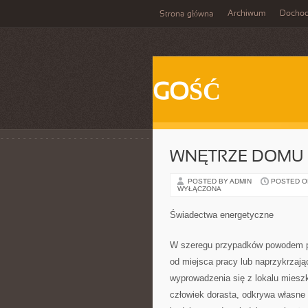
Archiwum
Docho
Strona główna
GOŚĆ
WNĘTRZE DOMU 
POSTED BY ADMIN
POSTED ON 
WYŁĄCZONA
Świadectwa energetyczne
W szeregu przypadków powodem pr
od miejsca pracy lub naprzykrzają
wyprowadzenia się z lokalu mieszk
człowiek dorasta, odkrywa własne 