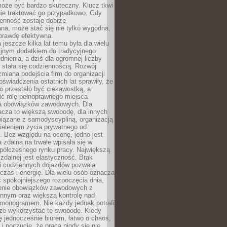
oże być bardzo skuteczny. Klucz tkwi
nie traktować go przypadkowo. Gdy
ienność zostaje dobrze
na, może stać się nie tylko wygodna,
aprawdę efektywna.
 jeszcze kilka lat temu była dla wielu
yjnym dodatkiem do tradycyjnego
dnienia, a dziś dla ogromnej liczby
stała się codziennością. Rozwój
 zmiana podejścia firm do organizacji
oświadczenia ostatnich lat sprawiły, że
o przestało być ciekawostką, a
ić rolę pełnoprawnego miejsca
a obowiązków zawodowych. Dla
acza to większą swobodę, dla innych
iązane z samodyscypliną, organizacją
ieleniem życia prywatnego od
 Bez względu na ocenę, jedno jest
 zdalna na trwałe wpisała się w
spółczesnego rynku pracy. Największą
 zdalnej jest elastyczność. Brak
i codziennych dojazdów pozwala
zas i energię. Dla wielu osób oznacza
 spokojniejszego rozpoczęcia dnia,
enie obowiązków zawodowych z
innym oraz większą kontrolę nad
monogramem. Nie każdy jednak potrafi
rze wykorzystać tę swobodę. Kiedy
ę jednocześnie biurem, łatwo o chaos,
 i poczucie, że praca nigdy się nie