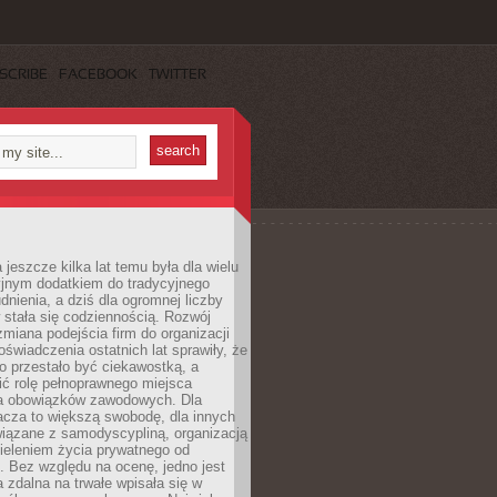
SCRIBE
FACEBOOK
TWITTER
 jeszcze kilka lat temu była dla wielu
yjnym dodatkiem do tradycyjnego
dnienia, a dziś dla ogromnej liczby
stała się codziennością. Rozwój
 zmiana podejścia firm do organizacji
oświadczenia ostatnich lat sprawiły, że
o przestało być ciekawostką, a
ić rolę pełnoprawnego miejsca
a obowiązków zawodowych. Dla
acza to większą swobodę, dla innych
iązane z samodyscypliną, organizacją
ieleniem życia prywatnego od
 Bez względu na ocenę, jedno jest
 zdalna na trwałe wpisała się w