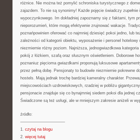
różnice. Nie można też pomylić schroniska turystycznego z do
zajazdem. To nie są synonimy! Każde pojęcie świadczy zupełnie i
wypoczynkowego. Im dokładniej zapoznamy się z faktami, tym pr
nieporozumień, które mogą efektywnie zrujnować wakacje. Tradyc
poznańpowinien oferować co najmniej dziesięć pokoi jedno, lub 
zależności od kategorii obiektu, wyposażenie i personel hotelow
niezmiernie różny poziom. Najniższa, jednogwiazdkowa kategoria
pokój z łóżkiem, szafą oraz słusznym oświetleniem. Doborowe hot
poznaniuz pięcioma gwiazdkami proponują luksusowe apartament
przez pełną dobę. Pensjonaty to budowle niezmiernie pokrewne d
hostels. Mają jednak trochę bardziej kameralny charakter. Przew
miejscowościach uzdrowiskowych, rzadziej w pobliżu gigantyczny
pensjonacie znajduje się co bynajmniej siedem pokoi dla jednej cz
Świadczone są też usługi, ale w mniejszym zakresie aniżeli w wyp
źródło:
———————————
1.
czytaj na blogu
2.
więcej tutaj