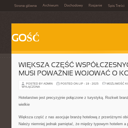
Archiwum
Dochodowy
Rosjanie
Strona główna
Spis Treści
GOŚĆ
WIĘKSZA CZĘŚĆ WSPÓŁCZESNY
MUSI POWAŻNIE WOJOWAĆ O 
POSTED BY ADMIN
POSTED ON LIP - 19 - 2025
MOŻLIWOŚĆ 
WYŁĄCZONA
Hotelarstwo jest precyzyjnie połączone z turystyką. Rozkwit bran
wielkie
Większa część z nas asocjuje branżę hotelową z przeróżnymi obie
Należy niemniej jednak pamiętać, że między typowym hotelem a p