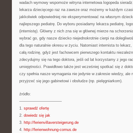
wadach wymowy wspomoże witryna internetowa logopeda sieradz
lekarza dziecięcego raz na zawsze oraz możemy w każdym czasi
jakkolwiek odpowiedniej nie eksperymentować na własnym dziecku
najlepszego pediatrę. Do wyboru posiadamy lekarza pediatrę, logo
(internistę). Główny z nich zna się w głównej mierze na schorzeni
wybrać go, gdy nasze dziecko niejednokrotnie cierpi na dolegliwoś
dla tego naturalnie okresu w życiu. Natomiast internista to lekar
całą rodzinę, gdyż jest fachowcem pierwszego kontaktu niezależn
zdecydujmy się na tego doktora, jeśli od lat korzystamy z jego ra
umiejętności. Prawidłowo także jest wcześniej spotkać się z dok
czy spełnia nasze wymagania nie jedynie w zakresie wiedzy, ale r
przyjrzeć się jego gabinetowi i obsłudze (np. pielęgniarkom).
źródło:
———————————
1.
sprawdź ofertę
2.
dowiedz się jak
3.
http://ferienvillaversteigerung.de
4.
http://ferienwohnung-cornus.de