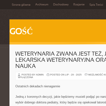
Archiwum
Dochodowy
Rosjanie
Strona główna
Spis Treści
GOŚĆ
WETERYNARIA ZWANA JEST TEŻ,
LEKARSKA WETERYNARYJNA ORA
NAUKA
POSTED BY ADMIN
POSTED ON LIP - 29 - 2025
MOŻLIWOŚĆ 
WYŁĄCZONA
Ostatnich dekadach nienagannie
Jedną z koronnych decyzji, jakie będziemy musieli podjąć po nar
wybór dobrego doktora pediatry, który będzie się opiekował latoro