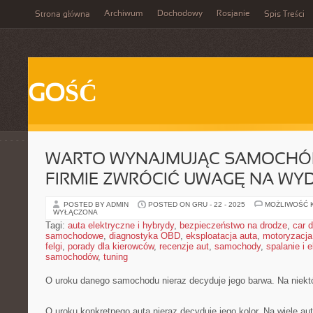
Archiwum
Dochodowy
Rosjanie
Strona główna
Spis Treści
GOŚĆ
WARTO WYNAJMUJĄC SAMOCHÓ
FIRMIE ZWRÓCIĆ UWAGĘ NA WY
POSTED BY ADMIN
POSTED ON GRU - 22 - 2025
MOŻLIWOŚĆ 
WYŁĄCZONA
Tagi:
auta elektryczne i hybrydy
,
bezpieczeństwo na drodze
,
car d
samochodowe
,
diagnostyka OBD
,
eksploatacja auta
,
motoryzacja
felgi
,
porady dla kierowców
,
recenzje aut
,
samochody
,
spalanie i 
samochodów
,
tuning
O uroku danego samochodu nieraz decyduje jego barwa. Na niekt
O uroku konkretnego auta nieraz decyduje jego kolor. Na wiele aut