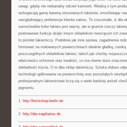
uwagi, gdyby nie niebanalny odcień karoserii. Wiedzą o tym produ
wzbogacają gamę barwną stosowanych lakierów, umożliwiając naw
uwzględniający preferencje klienta salonu. To zrozumiałe, iż dla 
samochodów kolor lakieru jest ważny, ale w gruncie rzeczy lakiery
podstawowe funkcje dzięki innym składnikom tworzącym ich zawar
to pistolet lakierniczy. Podobnie jak inne spoiwa, zagadnienia rod
formować na malowanych powierzchniach idealnie gładką, cienką
poszczególnych składników lakieru, takich jak choćby rozpuszcza
właściwości ochronne oraz trwałość, co ma równie duże znaczenie
dokładność krycia. O to dba sklep lakierniczy. Sztuka doboru odpo
technologii aplikowania na powierzchnię oraz pozostałych niezb
profesjonalnym lakiernictwie liczą się o wiele bardziej aniżeli cho
pigmentu.
1.
http://brickshop-berlin.de
2.
http://der-sagittarius.de
3.
http://der-sonnenblick.de