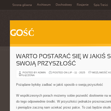
Archiwum
Dochodowy
Rosjanie
Strona główna
Spis Treści
GOŚĆ
WARTO POSTARAĆ SIĘ W JAKIŚ 
SWOJĄ PRZYSZŁOŚĆ
POSTED BY ADMIN
POSTED ON LIP - 11 - 2025
MOŻLIWOŚĆ K
WYŁĄCZONA
Pożądane byłoby zadbać w jakiś sposób o swoją przyszłość
W współczesnych porach możemy sobie pozwolić dosłownie na ws
do tego odpowiednie środki. W przyszłości jednakże przeznaczen
i pieniądze zaczną nam uciekać przez palce. To zaś będzie sku