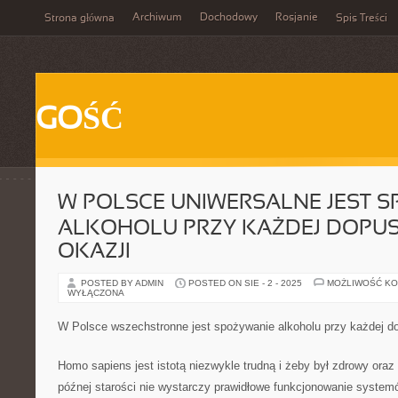
Archiwum
Dochodowy
Rosjanie
Strona główna
Spis Treści
GOŚĆ
W POLSCE UNIWERSALNE JEST 
ALKOHOLU PRZY KAŻDEJ DOPU
OKAZJI
POSTED BY ADMIN
POSTED ON SIE - 2 - 2025
MOŻLIWOŚĆ K
WYŁĄCZONA
W Polsce wszechstronne jest spożywanie alkoholu przy każdej do
Homo sapiens jest istotą niezwykle trudną i żeby był zdrowy oraz
późnej starości nie wystarczy prawidłowe funkcjonowanie systemów