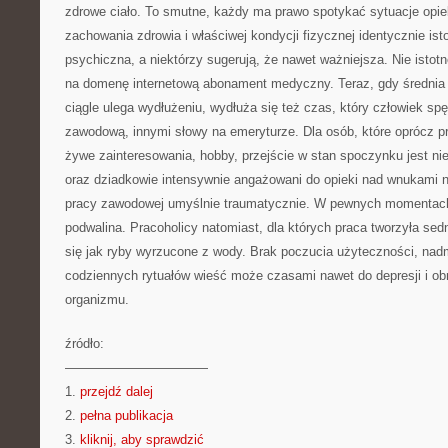
zdrowe ciało. To smutne, każdy ma prawo spotykać sytuacje opie
zachowania zdrowia i właściwej kondycji fizycznej identycznie is
psychiczna, a niektórzy sugerują, że nawet ważniejsza. Nie isto
na domenę internetową abonament medyczny. Teraz, gdy średnia 
ciągle ulega wydłużeniu, wydłuża się też czas, który człowiek spę
zawodową, innymi słowy na emeryturze. Dla osób, które oprócz p
żywe zainteresowania, hobby, przejście w stan spoczynku jest nie
oraz dziadkowie intensywnie angażowani do opieki nad wnukami 
pracy zawodowej umyślnie traumatycznie. W pewnych momentach 
podwalina. Pracoholicy natomiast, dla których praca tworzyła sed
się jak ryby wyrzucone z wody. Brak poczucia użyteczności, nad
codziennych rytuałów wieść może czasami nawet do depresji i obn
organizmu.
źródło:
———————————
1.
przejdź dalej
2.
pełna publikacja
3.
kliknij, aby sprawdzić