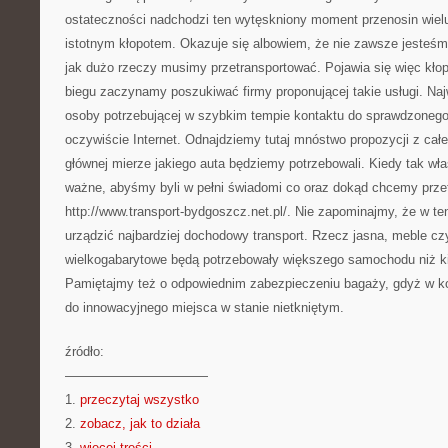
ostateczności nadchodzi ten wytęskniony moment przenosin wielu
istotnym kłopotem. Okazuje się albowiem, że nie zawsze jesteśm
jak dużo rzeczy musimy przetransportować. Pojawia się więc kło
biegu zaczynamy poszukiwać firmy proponującej takie usługi. Na
osoby potrzebującej w szybkim tempie kontaktu do sprawdzonego
oczywiście Internet. Odnajdziemy tutaj mnóstwo propozycji z cał
głównej mierze jakiego auta będziemy potrzebowali. Kiedy tak w
ważne, abyśmy byli w pełni świadomi co oraz dokąd chcemy prze
http://www.transport-bydgoszcz.net.pl/. Nie zapominajmy, że w t
urządzić najbardziej dochodowy transport. Rzecz jasna, meble cz
wielkogabarytowe będą potrzebowały większego samochodu niż ki
Pamiętajmy też o odpowiednim zabezpieczeniu bagaży, gdyż w k
do innowacyjnego miejsca w stanie nietkniętym.
źródło:
———————————
1.
przeczytaj wszystko
2.
zobacz, jak to działa
3.
więcej treści