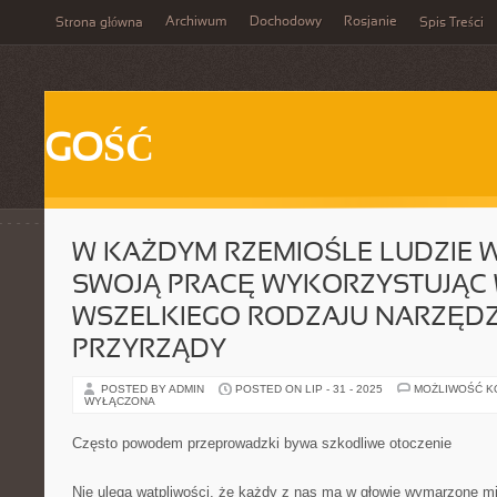
Archiwum
Dochodowy
Rosjanie
Strona główna
Spis Treści
GOŚĆ
W KAŻDYM RZEMIOŚLE LUDZIE 
SWOJĄ PRACĘ WYKORZYSTUJĄC 
WSZELKIEGO RODZAJU NARZĘDZ
PRZYRZĄDY
POSTED BY ADMIN
POSTED ON LIP - 31 - 2025
MOŻLIWOŚĆ 
WYŁĄCZONA
Często powodem przeprowadzki bywa szkodliwe otoczenie
Nie ulega wątpliwości, że każdy z nas ma w głowie wymarzone m