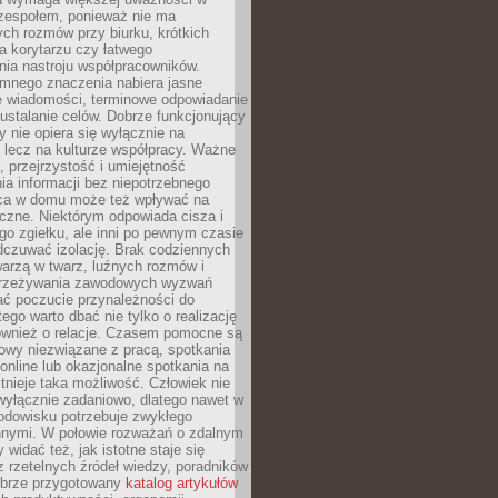
 zespołem, ponieważ nie ma
ch rozmów przy biurku, krótkich
na korytarzu czy łatwego
ia nastroju współpracowników.
omnego znaczenia nabiera jasne
e wiadomości, terminowe odpowiadanie
 ustalanie celów. Dobrze funkcjonujący
y nie opiera się wyłącznie na
 lecz na kulturze współpracy. Ważne
e, przejrzystość i umiejętność
a informacji bez niepotrzebnego
ca w domu może też wpływać na
eczne. Niektórym odpowiada cisza i
go zgiełku, ale inni po pewnym czasie
dczuwać izolację. Brak codziennych
arzą w twarz, luźnych rozmów i
przeżywania zawodowych wyzwań
ać poczucie przynależności do
tego warto dbać nie tylko o realizację
również o relacje. Czasem pomocne są
owy niezwiązane z pracą, spotkania
 online lub okazjonalne spotkania na
istnieje taka możliwość. Człowiek nie
wyłącznie zadaniowo, dlatego nawet w
odowisku potrzebuje zwykłego
innymi. W połowie rozważań o zdalnym
 widać też, jak istotne staje się
z rzetelnych źródeł wiedzy, poradników
dobrze przygotowany
katalog artykułów