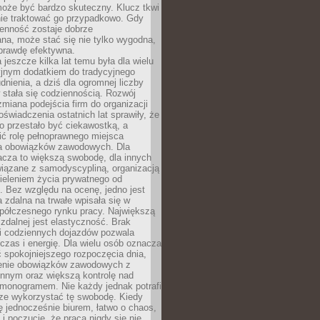
oże być bardzo skuteczny. Klucz tkwi
nie traktować go przypadkowo. Gdy
ienność zostaje dobrze
na, może stać się nie tylko wygodna,
aprawdę efektywna.
 jeszcze kilka lat temu była dla wielu
yjnym dodatkiem do tradycyjnego
dnienia, a dziś dla ogromnej liczby
stała się codziennością. Rozwój
 zmiana podejścia firm do organizacji
oświadczenia ostatnich lat sprawiły, że
o przestało być ciekawostką, a
ić rolę pełnoprawnego miejsca
a obowiązków zawodowych. Dla
acza to większą swobodę, dla innych
iązane z samodyscypliną, organizacją
ieleniem życia prywatnego od
 Bez względu na ocenę, jedno jest
 zdalna na trwałe wpisała się w
spółczesnego rynku pracy. Największą
 zdalnej jest elastyczność. Brak
i codziennych dojazdów pozwala
zas i energię. Dla wielu osób oznacza
 spokojniejszego rozpoczęcia dnia,
enie obowiązków zawodowych z
innym oraz większą kontrolę nad
monogramem. Nie każdy jednak potrafi
rze wykorzystać tę swobodę. Kiedy
ę jednocześnie biurem, łatwo o chaos,
 i poczucie, że praca nigdy się nie