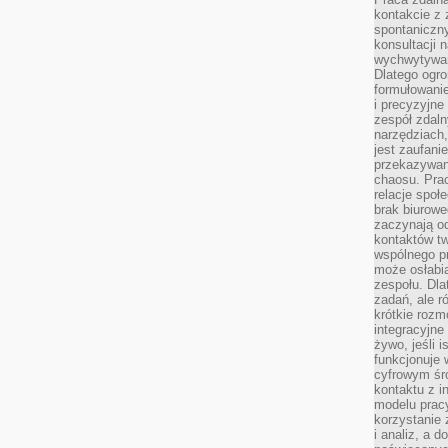
kontakcie z
spontaniczny
konsultacji 
wychwytywan
Dlatego ogr
formułowani
i precyzyjne
zespół zdaln
narzędziach,
jest zaufani
przekazywani
chaosu. Pra
relacje społ
brak biurowe
zaczynają o
kontaktów tw
wspólnego 
może osłabi
zespołu. Dla
zadań, ale 
krótkie rozm
integracyjne
żywo, jeśli 
funkcjonuje 
cyfrowym śr
kontaktu z 
modelu pracy
korzystanie 
i analiz, a 