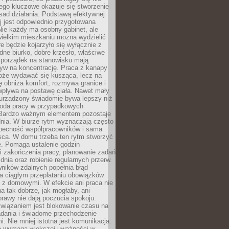
ego kluczowe okazuje się stworzenie
sad działania. Podstawą efektywnej
j jest odpowiednio przygotowana
Nie każdy ma osobny gabinet, ale
wielkim mieszkaniu można wydzielić
re będzie kojarzyło się wyłącznie z
ne biurko, dobre krzesło, właściwe
i porządek na stanowisku mają
yw na koncentrację. Praca z kanapy
oże wydawać się kusząca, lecz na
 obniża komfort, rozmywa granice i
wpływa na postawę ciała. Nawet mały
 urządzony świadomie bywa lepszy niż
oda pracy w przypadkowych
Bardzo ważnym elementem pozostaje
nia. W biurze rytm wyznaczają często
obecność współpracowników i sama
sca. W domu trzeba ten rytm stworzyć
e. Pomaga ustalenie godzin
i zakończenia pracy, planowanie zadań
dnia oraz robienie regularnych przerw.
ników zdalnych popełnia błąd
a ciągłym przeplataniu obowiązków
z domowymi. W efekcie ani praca nie
a tak dobrze, jak mogłaby, ani
rawy nie dają poczucia spokoju.
wiązaniem jest blokowanie czasu na
adania i świadome przechodzenie
i. Nie mniej istotna jest komunikacja.
a wymaga większej uważności w