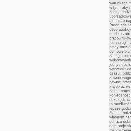
warunkach m
w tym, aby 
zdalna codz
uporządkowa
ale także n
Praca zdalna
osób atrakc
modelu zatru
pracowników 
technologii,
pracy oraz d
domowe biur
zaczęło pełn
wykonywani
jednych ozn
wyzwanie zw
czasu i oddz
zawodowego.
pewne: praca
krajobraz w
zaletą pracy
koniecznośc
oszczędzać c
to możliwość
lepsze godz
życiem rodz
własnym har
od razu dob
dom staje si
rozproszenie