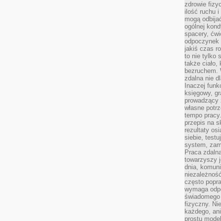
zdrowie fizy
ilość ruchu 
mogą odbijać
ogólnej kondy
spacery, ćwi
odpoczynek o
jakiś czas r
to nie tylko 
także ciało,
bezruchem. 
zdalna nie d
Inaczej funk
księgowy, gr
prowadzący 
własne potrz
tempo pracy.
przepis na s
rezultaty os
siebie, test
system, zam
Praca zdaln
towarzyszy j
dnia, komuni
niezależność
często popra
wymaga odpo
świadomego 
fizyczny. Ni
każdego, an
prostu model