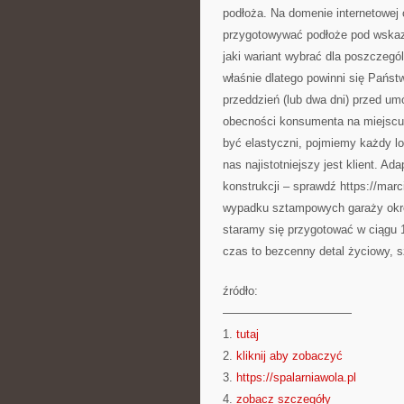
podłoża. Na domenie internetowej
przygotowywać podłoże pod wskaza
jaki wariant wybrać dla poszczegó
właśnie dlatego powinni się Państ
przeddzień (lub dwa dni) przed u
obecności konsumenta na miejscu m
być elastyczni, pojmiemy każdy lo
nas najistotniejszy jest klient. 
konstrukcji – sprawdź https://marc
wypadku sztampowych garaży okres 
staramy się przygotować w ciągu 1
czas to bezcenny detal życiowy, s
źródło:
———————————
1.
tutaj
2.
kliknij aby zobaczyć
3.
https://spalarniawola.pl
4.
zobacz szczegóły