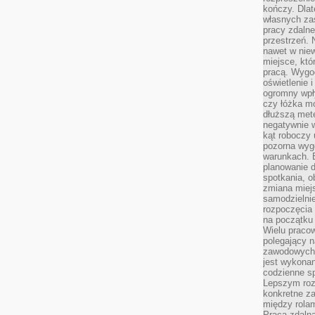
kończy. Dlat
własnych za
pracy zdalne
przestrzeń. 
nawet w nie
miejsce, któ
pracą. Wygod
oświetlenie 
ogromny wpł
czy łóżka m
dłuższą metę
negatywnie 
kąt roboczy
pozorna wyg
warunkach. 
planowanie d
spotkania, 
zmiana miej
samodzielni
rozpoczęcia 
na początku 
Wielu pracow
polegający n
zawodowych 
jest wykonan
codzienne sp
Lepszym roz
konkretne z
między rolam
Praca zdaln