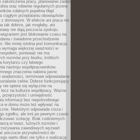
i zakończenia pracy, planowanie zadań
dnia oraz robienie regularnych przerw.
ników zdalnych popełnia błąd
a ciągłym przeplataniu obowiązków
z domowymi. W efekcie ani praca nie
a tak dobrze, jak mogłaby, ani
rawy nie dają poczucia spokoju.
wiązaniem jest blokowanie czasu na
adania i świadome przechodzenie
i. Nie mniej istotna jest komunikacja.
a wymaga większej uważności w
 zespołem, ponieważ nie ma
ch rozmów przy biurku, krótkich
na korytarzu czy łatwego
ia nastroju współpracowników.
omnego znaczenia nabiera jasne
e wiadomości, terminowe odpowiadanie
 ustalanie celów. Dobrze funkcjonujący
y nie opiera się wyłącznie na
 lecz na kulturze współpracy. Ważne
e, przejrzystość i umiejętność
a informacji bez niepotrzebnego
ca w domu może też wpływać na
eczne. Niektórym odpowiada cisza i
go zgiełku, ale inni po pewnym czasie
dczuwać izolację. Brak codziennych
arzą w twarz, luźnych rozmów i
przeżywania zawodowych wyzwań
ać poczucie przynależności do
tego warto dbać nie tylko o realizację