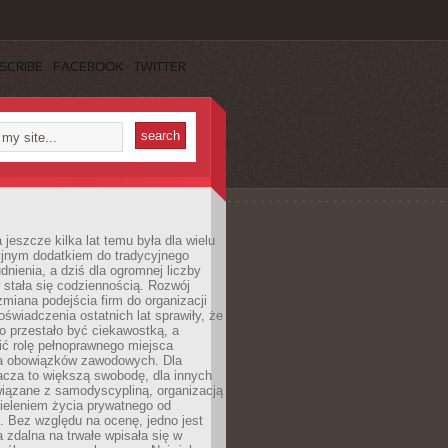
SCRIBE
FACEBOOK
TWITTER
 jeszcze kilka lat temu była dla wielu
yjnym dodatkiem do tradycyjnego
dnienia, a dziś dla ogromnej liczby
stała się codziennością. Rozwój
 zmiana podejścia firm do organizacji
oświadczenia ostatnich lat sprawiły, że
o przestało być ciekawostką, a
ić rolę pełnoprawnego miejsca
a obowiązków zawodowych. Dla
acza to większą swobodę, dla innych
iązane z samodyscypliną, organizacją
ieleniem życia prywatnego od
 Bez względu na ocenę, jedno jest
 zdalna na trwałe wpisała się w