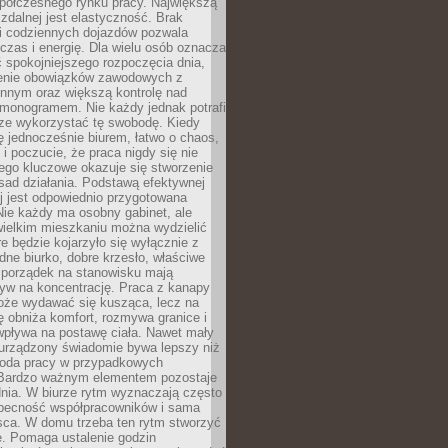
spółczesnego rynku pracy. Największą
 zdalnej jest elastyczność. Brak
i codziennych dojazdów pozwala
zas i energię. Dla wielu osób oznacza
 spokojniejszego rozpoczęcia dnia,
enie obowiązków zawodowych z
innym oraz większą kontrolę nad
monogramem. Nie każdy jednak potrafi
rze wykorzystać tę swobodę. Kiedy
ę jednocześnie biurem, łatwo o chaos,
 i poczucie, że praca nigdy się nie
ego kluczowe okazuje się stworzenie
sad działania. Podstawą efektywnej
j jest odpowiednio przygotowana
Nie każdy ma osobny gabinet, ale
wielkim mieszkaniu można wydzielić
re będzie kojarzyło się wyłącznie z
ne biurko, dobre krzesło, właściwe
i porządek na stanowisku mają
yw na koncentrację. Praca z kanapy
oże wydawać się kusząca, lecz na
 obniża komfort, rozmywa granice i
wpływa na postawę ciała. Nawet mały
 urządzony świadomie bywa lepszy niż
oda pracy w przypadkowych
Bardzo ważnym elementem pozostaje
nia. W biurze rytm wyznaczają często
obecność współpracowników i sama
sca. W domu trzeba ten rytm stworzyć
e. Pomaga ustalenie godzin