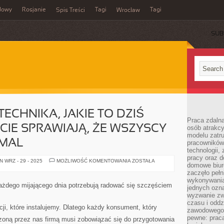
dowy
Rosjanie
Tagi
Tagi
Spis Treści
Wrocław
SUB
ECHNIKA, JAKIE TO DZIŚ
Praca zdalna
ECIE SPRAWIAJĄ, ŻE WSZYSCY
osób atrakc
modelu zatru
EMAL
pracowników 
technologii,
pracy oraz d
TECHNIKA
 WRZ - 29 - 2025
MOŻLIWOŚĆ KOMENTOWANIA
ZOSTAŁA
domowe biur
ORAZ
TECHNIKA,
zaczęło pełn
JAKIE
wykonywani
TO
ażdego mijającego dnia potrzebują radować się szczęściem
jednych ozn
DZIŚ
ISTNIEJĄ
wyzwanie zw
NA
czasu i oddz
ŚWIECIE
ji, które instalujemy. Dlatego każdy konsument, który
zawodowego.
SPRAWIAJĄ,
ŻE
pewne: praca
zoną przez nas firmą musi zobowiązać się do przygotowania
WSZYSCY