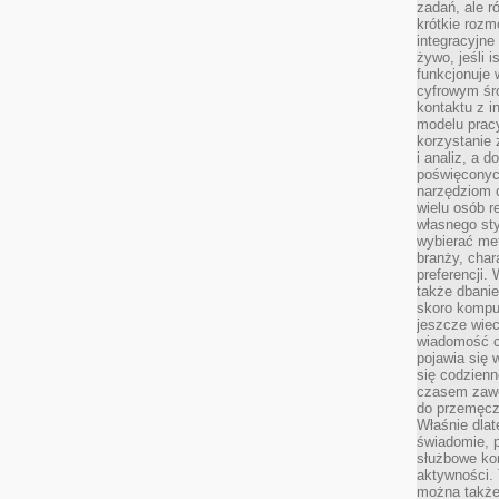
zadań, ale 
krótkie rozm
integracyjne
żywo, jeśli 
funkcjonuje 
cyfrowym śr
kontaktu z 
modelu pracy
korzystanie 
i analiz, a 
poświęconyc
narzędziom o
wielu osób 
własnego sty
wybierać met
branży, char
preferencji.
także dbanie
skoro komput
jeszcze wie
wiadomość c
pojawia się 
się codzienn
czasem zaw
do przemęcze
Właśnie dla
świadomie, 
służbowe kom
aktywności. 
można także