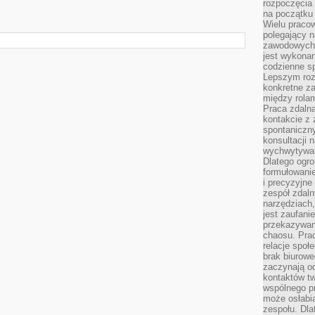
rozpoczęcia 
na początku 
Wielu pracow
polegający n
zawodowych 
jest wykonan
codzienne sp
Lepszym roz
konkretne z
między rolam
Praca zdaln
kontakcie z
spontaniczny
konsultacji 
wychwytywan
Dlatego ogr
formułowani
i precyzyjne
zespół zdaln
narzędziach,
jest zaufani
przekazywani
chaosu. Pra
relacje społ
brak biurowe
zaczynają o
kontaktów tw
wspólnego 
może osłabi
zespołu. Dla