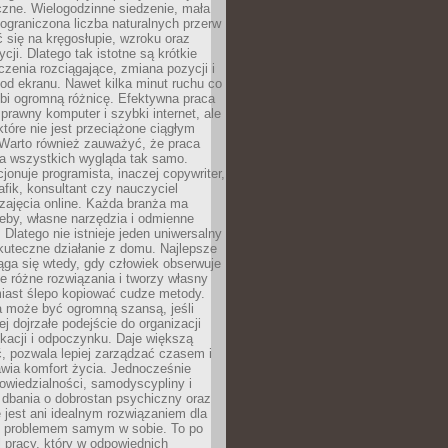
czne. Wielogodzinne siedzenie, mała
i ograniczona liczba naturalnych przerw
 się na kręgosłupie, wzroku oraz
cji. Dlatego tak istotne są krótkie
czenia rozciągające, zmiana pozycji i
d ekranu. Nawet kilka minut ruchu co
obi ogromną różnicę. Efektywna praca
sprawny komputer i szybki internet, ale
 które nie jest przeciążone ciągłym
Warto również zauważyć, że praca
la wszystkich wygląda tak samo.
cjonuje programista, inaczej copywriter,
afik, konsultant czy nauczyciel
zajęcia online. Każda branża ma
eby, własne narzędzia i odmienne
 Dlatego nie istnieje jeden uniwersalny
kuteczne działanie z domu. Najlepsze
iąga się wtedy, gdy człowiek obserwuje
uje różne rozwiązania i tworzy własny
iast ślepo kopiować cudze metody.
a może być ogromną szansą, jeśli
ej dojrzałe podejście do organizacji
kacji i odpoczynku. Daje większą
, pozwala lepiej zarządzać czasem i
wia komfort życia. Jednocześnie
wiedzialności, samodyscypliny i
dbania o dobrostan psychiczny oraz
e jest ani idealnym rozwiązaniem dla
i problemem samym w sobie. To po
 pracy, który w odpowiednich