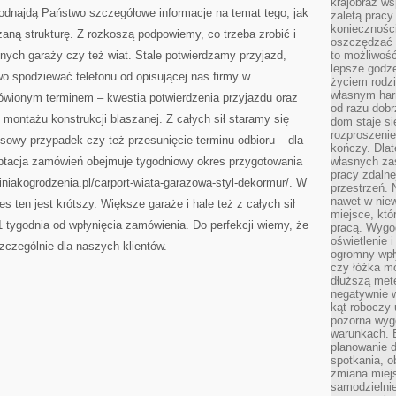
krajobraz w
LUDZIE
 odnajdą Państwo szczegółowe informacje na temat tego, jak
MAJĄ
zaletą pracy
NIEMAL
koniecznośc
ną strukturę. Z rozkoszą podpowiemy, co trzeba zrobić i
oszczędzać c
lnych garaży czy też wiat. Stale potwierdzamy przyjazd,
to możliwość
lepsze godz
wo spodziewać telefonu od opisującej nas firmy w
życiem rodz
własnym har
mówionym terminem – kwestia potwierdzenia przyjazdu oraz
od razu dob
ontażu konstrukcji blaszanej. Z całych sił staramy się
dom staje si
rozproszenie
sowy przypadek czy też przesunięcie terminu odbioru – dla
kończy. Dlat
Adaptacja zamówień obejmuje tygodniowy okres przygotowania
własnych za
pracy zdalne
iniakogrodzenia.pl/carport-wiata-garazowa-styl-dekormur/. W
przestrzeń. 
nawet w nie
ten jest krótszy. Większe garaże i hale też z całych sił
miejsce, któ
 tygodnia od wpłynięcia zamówienia. Do perfekcji wiemy, że
pracą. Wygod
oświetlenie 
zczególnie dla naszych klientów.
ogromny wpł
czy łóżka m
dłuższą metę
negatywnie 
kąt roboczy
pozorna wyg
warunkach. 
planowanie d
spotkania, 
zmiana miej
samodzielni