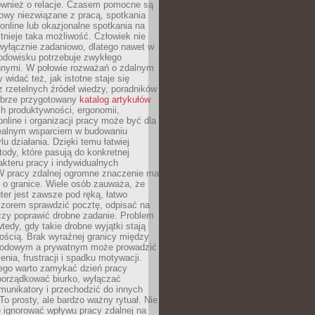
również o relacje. Czasem pomocne są
owy niezwiązane z pracą, spotkania
 online lub okazjonalne spotkania na
istnieje taka możliwość. Człowiek nie
wyłącznie zadaniowo, dlatego nawet w
odowisku potrzebuje zwykłego
innymi. W połowie rozważań o zdalnym
 widać też, jak istotne staje się
z rzetelnych źródeł wiedzy, poradników
dobrze przygotowany
katalog artykułów
h produktywności, ergonomii,
nline i organizacji pracy może być dla
realnym wsparciem w budowaniu
lu działania. Dzięki temu łatwiej
ody, które pasują do konkretnej
akteru pracy i indywidualnych
 W pracy zdalnej ogromne znaczenie ma
 o granice. Wiele osób zauważa, że
er jest zawsze pod ręką, łatwo
czorem sprawdzić pocztę, odpisać na
zy poprawić drobne zadanie. Problem
wtedy, gdy takie drobne wyjątki stają
ością. Brak wyraźnej granicy między
odowym a prywatnym może prowadzić
nia, frustracji i spadku motywacji.
tego warto zamykać dzień pracy
porządkować biurko, wyłączać
unikatory i przechodzić do innych
To prosty, ale bardzo ważny rytuał. Nie
 ignorować wpływu pracy zdalnej na