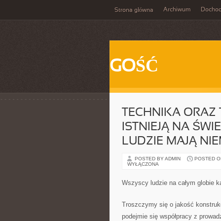
Archiwum
Docho
Strona główna
GOŚĆ
TECHNIKA ORAZ T
ISTNIEJĄ NA ŚWI
LUDZIE MAJĄ NI
POSTED BY ADMIN
POSTED ON
WYŁĄCZONA
Wszyscy ludzie na całym globie k
Troszczymy się o jakość konstrukc
podejmie się współpracy z prowad