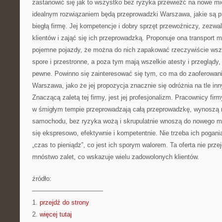
zastanowić się jak to wszystko bez ryzyka przewieźć na nowe mie
idealnym rozwiązaniem będą przeprowadzki Warszawa, jakie są 
biegłą firmę. Jej kompetencje i dobry sprzęt przewoźniczy, zezwa
klientów i zająć się ich przeprowadzką. Proponuje ona transport me
pojemne pojazdy, że można do nich zapakować rzeczywiście wszy
spore i przestronne, a poza tym mają wszelkie atesty i przeglądy,
pewne. Powinno się zainteresować się tym, co ma do zaoferowan
Warszawa, jako że jej propozycja znacznie się odróżnia na tle inn
Znaczącą zaletą tej firmy, jest jej profesjonalizm. Pracownicy firm
w śmigłym tempie przeprowadzają całą przeprowadzkę, wynoszą m
samochodu, bez ryzyka wożą i skrupulatnie wnoszą do nowego 
się ekspresowo, efektywnie i kompetentnie. Nie trzeba ich pogani
„czas to pieniądz”, co jest ich sporym walorem. Ta oferta nie prz
mnóstwo zalet, co wskazuje wielu zadowolonych klientów.
źródło:
———————————
1.
przejdź do strony
2.
więcej tutaj