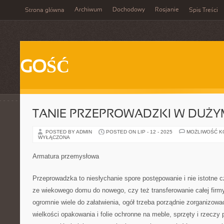
Archiwum
Dochodowy
Rosjanie
Strona główna
Spis Treści
GOŚĆ
TANIE PRZEPROWADZKI W DUŻYM
POSTED BY ADMIN
POSTED ON LIP - 12 - 2025
MOŻLIWOŚĆ 
WYŁĄCZONA
Armatura przemysłowa
Przeprowadzka to niesłychanie spore postępowanie i nie istotne 
ze wiekowego domu do nowego, czy też transferowanie całej firmy
ogromnie wiele do załatwienia, ogół trzeba porządnie zorganizować
wielkości opakowania i folie ochronne na meble, sprzęty i rzeczy 