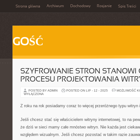
Archiwum
Dochodowy
Rosjanie
Strona główna
Spis Treści
GOŚĆ
SZYFROWANIE STRON STANOWI
PROCESU PROJEKTOWANIA WITR
POSTED BY ADMIN
POSTED ON LIP - 12 - 2025
MOŻLIWOŚĆ 
WYŁĄCZONA
Z roku na rok posiadamy coraz to więcej przeróżnego typu witryn 
Jeśli chcesz stać się właścicielem witryny internetowej, to na p
że dziś w sieci mamy całe mnóstwo witryn. Nie każda jest ciekawa
względem wizualnym. Jeśli chcesz pozostać w takim razie zauw