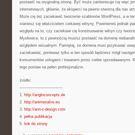
postawić na oryginalną stronę. Być może zainteresuje cię więc pr
internetowych, głównie, że eksperci na pewno stworzą dla nas atr
Może cię też zaciekawić tworzenie szablonów WordPress, a w te
staniesz się właścicielem ciekawej witryny. Powinieneś jednak p
względu na to, czy zaciekawi cię konstruowanie witryn czy tworze
Mysłowice, to z pewnością musisz postawić na domenę niebanaln
względem wizualnym. Pamiętaj, że domena musi przykuwać uwag
zaciekawiać, ponieważ tylko w ten sposób będziesz mógł następn
konsumentów usługami i towarami przez ciebie sprzedawanymi. K
tego postaw na pełen profesjonalizm.
źródło:
———————————
1.
http://angloconcepts.de
2.
http://animesalve.eu
3.
http://ann-c-design.com
4.
pełna publikacja
5.
link do strony