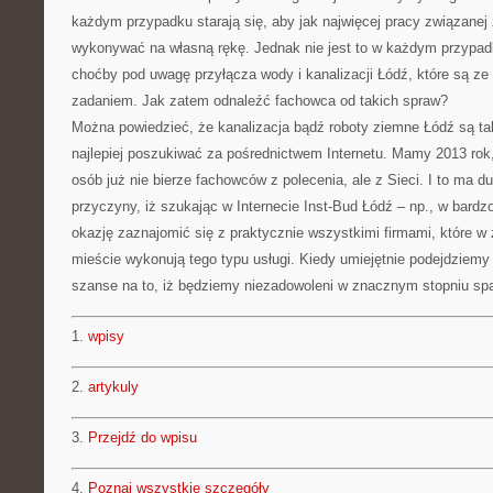
każdym przypadku starają się, aby jak najwięcej pracy związan
wykonywać na własną rękę. Jednak nie jest to w każdym przypa
choćby pod uwagę przyłącza wody i kanalizacji Łódź, które są z
zadaniem. Jak zatem odnaleźć fachowca od takich spraw?
Można powiedzieć, że kanalizacja bądź roboty ziemne Łódź są ta
najlepiej poszukiwać za pośrednictwem Internetu. Mamy 2013 rok,
osób już nie bierze fachowców z polecenia, ale z Sieci. I to ma d
przyczyny, iż szukając w Internecie Inst-Bud Łódź – np., w bard
okazję zaznajomić się z praktycznie wszystkimi firmami, które 
mieście wykonują tego typu usługi. Kiedy umiejętnie podejdziem
szanse na to, iż będziemy niezadowoleni w znacznym stopniu sp
1.
wpisy
2.
artykuly
3.
Przejdź do wpisu
4.
Poznaj wszystkie szczegóły