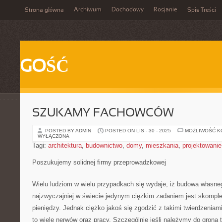
Archiwum
Dochodowy
Rosjanie
Strona główna
Spis Treści
GOŚĆ
SZUKAMY FACHOWCÓW
POSTED BY ADMIN
POSTED ON LIS - 30 - 2025
MOŻLIWOŚĆ 
WYŁĄCZONA
Tagi:
architektura
,
budownictwo
,
domy
,
mieszkania
,
projektowanie
Poszukujemy solidnej firmy przeprowadzkowej
Wielu ludziom w wielu przypadkach się wydaje, iż budowa własneg
najzwyczajniej w świecie jedynym ciężkim zadaniem jest skompl
pieniędzy. Jednak ciężko jakoś się zgodzić z takimi twierdzenia
to wiele nerwów oraz pracy. Szczególnie jeśli należymy do grona t