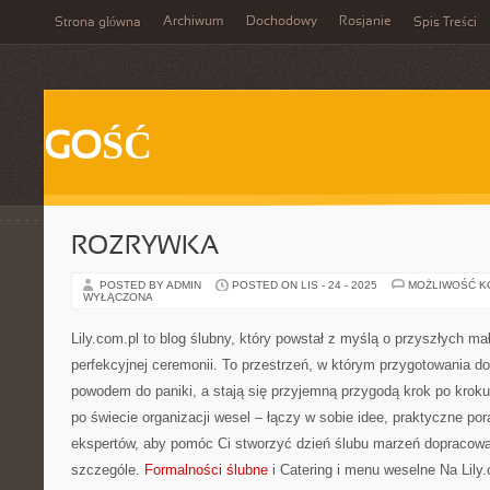
Archiwum
Dochodowy
Rosjanie
Strona główna
Spis Treści
GOŚĆ
ROZRYWKA
POSTED BY ADMIN
POSTED ON LIS - 24 - 2025
MOŻLIWOŚĆ 
WYŁĄCZONA
Lily.com.pl to blog ślubny, który powstał z myślą o przyszłych 
perfekcyjnej ceremonii. To przestrzeń, w którym przygotowania do
powodem do paniki, a stają się przyjemną przygodą krok po kroku
po świecie organizacji wesel – łączy w sobie idee, praktyczne po
ekspertów, aby pomóc Ci stworzyć dzień ślubu marzeń dopraco
szczególe.
Formalności ślubne
i Catering i menu weselne Na Lily