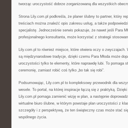
tworząc uroczystość dobrze zorganizowaną dla wszystkich obecn
Strona Lily.com.pl podkreśla, że planer ślubny to partner, który re
treściach można znaleźć opis zakresu usług, a także podpowiedzi
specjalistę. Jednocześnie serwis pokazuje, że nawet jeśli Para M
profesjonalnego konsultanta, może korzystać z strategii stosowan
Lily.com.pl to również miejsce, które otwiera oczy o zwyczajach
są międzynarodowe tradycje, dzięki czemu Para Młoda może dop
uroczystości tylko te elementy, które naprawdę lubi. To pomaga 
ceremonię, zamiast robić coś tylko „bo tak się robi”.
Podsumowując, Lily.com.pl to kompleksowy przewodnik dla wszyst
wesele. To portal, na której inspiracje łączą się z praktyką. Dzi
Lily.com.pl pomaga zamienić wizję w plan, a następnie doprowadz
wirtualne biuro ślubne, w którym powstaje plan uroczystości z kl
szczegóły i z perspektywą, że ten świąteczny czas może stać si
wspólnego życia.