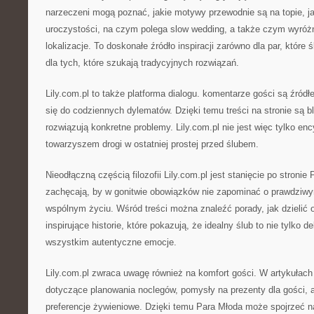
narzeczeni mogą poznać, jakie motywy przewodnie są na topie, ja
uroczystości, na czym polega slow wedding, a także czym wyróżn
lokalizacje. To doskonałe źródło inspiracji zarówno dla par, które 
dla tych, które szukają tradycyjnych rozwiązań.
Lily.com.pl to także platforma dialogu. komentarze gości są źród
się do codziennych dylematów. Dzięki temu treści na stronie są bl
rozwiązują konkretne problemy. Lily.com.pl nie jest więc tylko enc
towarzyszem drogi w ostatniej prostej przed ślubem.
Nieodłączną częścią filozofii Lily.com.pl jest stanięcie po stronie
zachęcają, by w gonitwie obowiązków nie zapominać o prawdziw
wspólnym życiu. Wśród treści można znaleźć porady, jak dzielić 
inspirujące historie, które pokazują, że idealny ślub to nie tylko d
wszystkim autentyczne emocje.
Lily.com.pl zwraca uwagę również na komfort gości. W artykułach 
dotyczące planowania noclegów, pomysły na prezenty dla gości, a 
preferencje żywieniowe. Dzięki temu Para Młoda może spojrzeć n