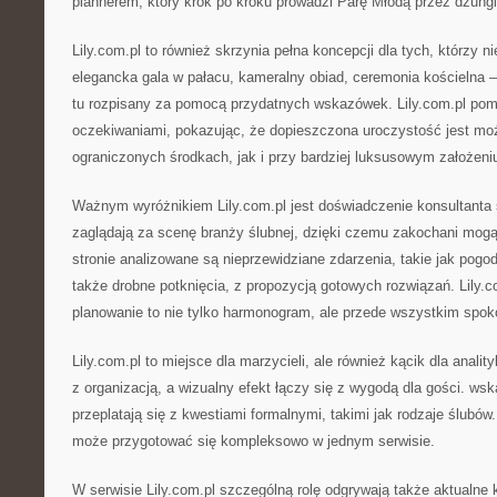
plannerem, który krok po kroku prowadzi Parę Młodą przez dżungl
Lily.com.pl to również skrzynia pełna koncepcji dla tych, którzy n
elegancka gala w pałacu, kameralny obiad, ceremonia kościelna –
tu rozpisany za pomocą przydatnych wskazówek. Lily.com.pl po
oczekiwaniami, pokazując, że dopieszczona uroczystość jest mo
ograniczonych środkach, jak i przy bardziej luksusowym założeni
Ważnym wyróżnikiem Lily.com.pl jest doświadczenie konsultanta 
zaglądają za scenę branży ślubnej, dzięki czemu zakochani mog
stronie analizowane są nieprzewidziane zdarzenia, takie jak pogod
także drobne potknięcia, z propozycją gotowych rozwiązań. Lily.c
planowanie to nie tylko harmonogram, ale przede wszystkim spokó
Lily.com.pl to miejsce dla marzycieli, ale również kącik dla analit
z organizacją, a wizualny efekt łączy się z wygodą dla gości. ws
przeplatają się z kwestiami formalnymi, takimi jak rodzaje ślubó
może przygotować się kompleksowo w jednym serwisie.
W serwisie Lily.com.pl szczególną rolę odgrywają także aktualne k