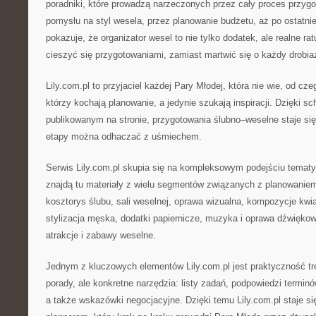
poradniki, które prowadzą narzeczonych przez cały proces przyg
pomysłu na styl wesela, przez planowanie budżetu, aż po ostatnie s
pokazuje, że organizator wesel to nie tylko dodatek, ale realne ra
cieszyć się przygotowaniami, zamiast martwić się o każdy drobia
Lily.com.pl to przyjaciel każdej Pary Młodej, która nie wie, od cz
którzy kochają planowanie, a jedynie szukają inspiracji. Dzięki 
publikowanym na stronie, przygotowania ślubno–weselne staje się
etapy można odhaczać z uśmiechem.
Serwis Lily.com.pl skupia się na kompleksowym podejściu tematy
znajdą tu materiały z wielu segmentów związanych z planowaniem
kosztorys ślubu, sali weselnej, oprawa wizualna, kompozycje kwi
stylizacja męska, dodatki papiernicze, muzyka i oprawa dźwiękowa
atrakcje i zabawy weselne.
Jednym z kluczowych elementów Lily.com.pl jest praktyczność tre
porady, ale konkretne narzędzia: listy zadań, podpowiedzi terminów
a także wskazówki negocjacyjne. Dzięki temu Lily.com.pl staje s