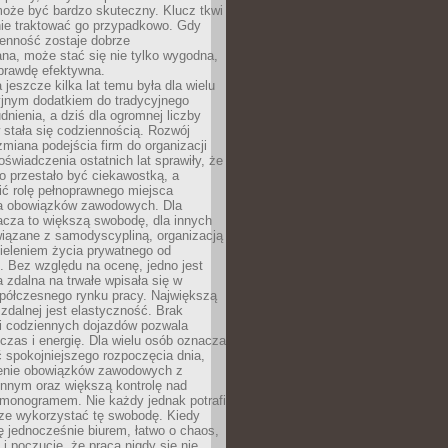
oże być bardzo skuteczny. Klucz tkwi
nie traktować go przypadkowo. Gdy
ienność zostaje dobrze
na, może stać się nie tylko wygodna,
aprawdę efektywna.
 jeszcze kilka lat temu była dla wielu
yjnym dodatkiem do tradycyjnego
dnienia, a dziś dla ogromnej liczby
stała się codziennością. Rozwój
 zmiana podejścia firm do organizacji
oświadczenia ostatnich lat sprawiły, że
o przestało być ciekawostką, a
ić rolę pełnoprawnego miejsca
a obowiązków zawodowych. Dla
acza to większą swobodę, dla innych
iązane z samodyscypliną, organizacją
ieleniem życia prywatnego od
 Bez względu na ocenę, jedno jest
 zdalna na trwałe wpisała się w
spółczesnego rynku pracy. Największą
 zdalnej jest elastyczność. Brak
i codziennych dojazdów pozwala
zas i energię. Dla wielu osób oznacza
 spokojniejszego rozpoczęcia dnia,
enie obowiązków zawodowych z
innym oraz większą kontrolę nad
monogramem. Nie każdy jednak potrafi
rze wykorzystać tę swobodę. Kiedy
ę jednocześnie biurem, łatwo o chaos,
 i poczucie, że praca nigdy się nie