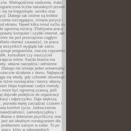
czne. Wielogodzinne siedzenie, mała
i ograniczona liczba naturalnych przerw
 się na kręgosłupie, wzroku oraz
cji. Dlatego tak istotne są krótkie
czenia rozciągające, zmiana pozycji i
d ekranu. Nawet kilka minut ruchu co
obi ogromną różnicę. Efektywna praca
sprawny komputer i szybki internet, ale
 które nie jest przeciążone ciągłym
Warto również zauważyć, że praca
la wszystkich wygląda tak samo.
cjonuje programista, inaczej copywriter,
afik, konsultant czy nauczyciel
zajęcia online. Każda branża ma
eby, własne narzędzia i odmienne
 Dlatego nie istnieje jeden uniwersalny
kuteczne działanie z domu. Najlepsze
iąga się wtedy, gdy człowiek obserwuje
uje różne rozwiązania i tworzy własny
iast ślepo kopiować cudze metody.
a może być ogromną szansą, jeśli
ej dojrzałe podejście do organizacji
kacji i odpoczynku. Daje większą
, pozwala lepiej zarządzać czasem i
wia komfort życia. Jednocześnie
wiedzialności, samodyscypliny i
dbania o dobrostan psychiczny oraz
e jest ani idealnym rozwiązaniem dla
i problemem samym w sobie. To po
 pracy, który w odpowiednich