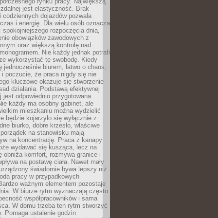
spółczesnego rynku pracy. Największą
 zdalnej jest elastyczność. Brak
i codziennych dojazdów pozwala
zas i energię. Dla wielu osób oznacza
 spokojniejszego rozpoczęcia dnia,
enie obowiązków zawodowych z
innym oraz większą kontrolę nad
monogramem. Nie każdy jednak potrafi
rze wykorzystać tę swobodę. Kiedy
ę jednocześnie biurem, łatwo o chaos,
 i poczucie, że praca nigdy się nie
ego kluczowe okazuje się stworzenie
sad działania. Podstawą efektywnej
j jest odpowiednio przygotowana
Nie każdy ma osobny gabinet, ale
wielkim mieszkaniu można wydzielić
re będzie kojarzyło się wyłącznie z
ne biurko, dobre krzesło, właściwe
i porządek na stanowisku mają
yw na koncentrację. Praca z kanapy
oże wydawać się kusząca, lecz na
 obniża komfort, rozmywa granice i
wpływa na postawę ciała. Nawet mały
 urządzony świadomie bywa lepszy niż
oda pracy w przypadkowych
Bardzo ważnym elementem pozostaje
nia. W biurze rytm wyznaczają często
obecność współpracowników i sama
sca. W domu trzeba ten rytm stworzyć
e. Pomaga ustalenie godzin