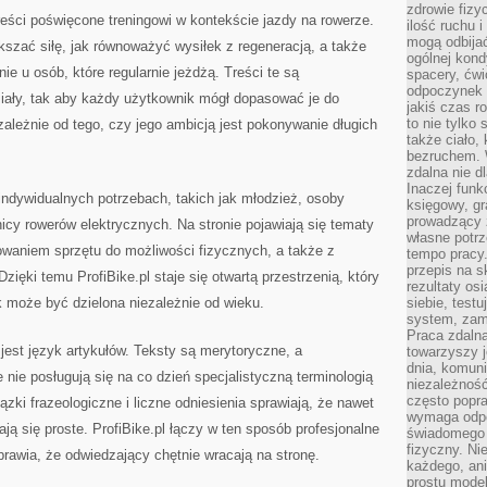
zdrowie fizy
treści poświęcone treningowi w kontekście jazdy na rowerze.
ilość ruchu 
mogą odbijać
ększać siłę, jak równoważyć wysiłek z regeneracją, a także
ogólnej kondy
e u osób, które regularnie jeżdżą. Treści te są
spacery, ćwi
odpoczynek o
ały, tak aby każdy użytkownik mógł dopasować je do
jakiś czas r
to nie tylko 
zależnie od tego, czy jego ambicją jest pokonywanie długich
także ciało,
bezruchem. 
zdalna nie d
Inaczej funk
 indywidualnych potrzebach, takich jak młodzież, osoby
księgowy, gr
prowadzący 
cy rowerów elektrycznych. Na stronie pojawiają się tematy
własne potrz
owaniem sprzętu do możliwości fizycznych, a także z
tempo pracy.
przepis na s
Dzięki temu ProfiBike.pl staje się otwartą przestrzenią, który
rezultaty os
 może być dzielona niezależnie od wieku.
siebie, test
system, zam
Praca zdaln
 jest język artykułów. Teksty są merytoryczne, a
towarzyszy j
dnia, komuni
e nie posługują się na co dzień specjalistyczną terminologią
niezależność
często popra
zki frazeologiczne i liczne odniesienia sprawiają, że nawet
wymaga odpo
ają się proste. ProfiBike.pl łączy w ten sposób profesjonalne
świadomego 
fizyczny. Ni
prawia, że odwiedzający chętnie wracają na stronę.
każdego, an
prostu model