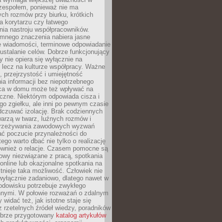
 zespołem, ponieważ nie ma
ch rozmów przy biurku, krótkich
na korytarzu czy łatwego
ia nastroju współpracowników.
omnego znaczenia nabiera jasne
e wiadomości, terminowe odpowiadanie
 ustalanie celów. Dobrze funkcjonujący
y nie opiera się wyłącznie na
 lecz na kulturze współpracy. Ważne
e, przejrzystość i umiejętność
a informacji bez niepotrzebnego
ca w domu może też wpływać na
eczne. Niektórym odpowiada cisza i
go zgiełku, ale inni po pewnym czasie
dczuwać izolację. Brak codziennych
arzą w twarz, luźnych rozmów i
przeżywania zawodowych wyzwań
ać poczucie przynależności do
tego warto dbać nie tylko o realizację
również o relacje. Czasem pomocne są
owy niezwiązane z pracą, spotkania
 online lub okazjonalne spotkania na
istnieje taka możliwość. Człowiek nie
wyłącznie zadaniowo, dlatego nawet w
odowisku potrzebuje zwykłego
innymi. W połowie rozważań o zdalnym
 widać też, jak istotne staje się
z rzetelnych źródeł wiedzy, poradników
dobrze przygotowany
katalog artykułów