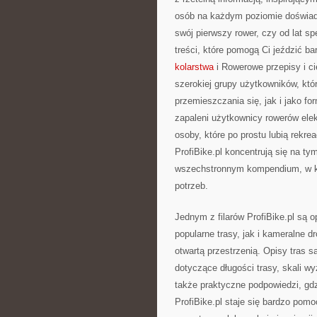
osób na każdym poziomie doświadc
swój pierwszy rower, czy od lat s
treści, które pomogą Ci jeździć b
kolarstwa
i Rowerowe przepisy i ci
szerokiej grupy użytkowników, któ
przemieszczania się, jak i jako fo
zapaleni użytkownicy rowerów ele
osoby, które po prostu lubią rekre
ProfiBike.pl koncentrują się na t
wszechstronnym kompendium, w k
potrzeb.
Jednym z filarów ProfiBike.pl są 
popularne trasy, jak i kameralne d
otwartą przestrzenią. Opisy tras s
dotyczące długości trasy, skali 
także praktyczne podpowiedzi, gd
ProfiBike.pl staje się bardzo pom