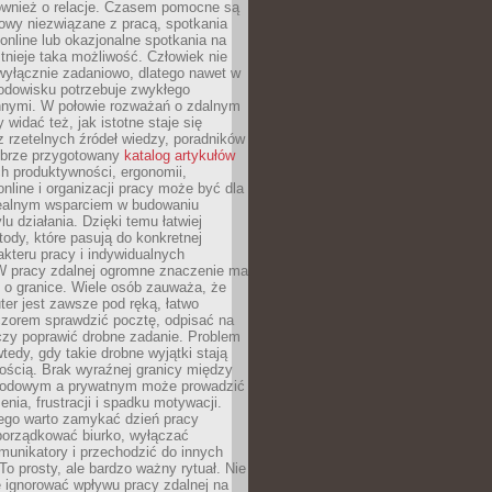
również o relacje. Czasem pomocne są
owy niezwiązane z pracą, spotkania
 online lub okazjonalne spotkania na
istnieje taka możliwość. Człowiek nie
wyłącznie zadaniowo, dlatego nawet w
odowisku potrzebuje zwykłego
innymi. W połowie rozważań o zdalnym
 widać też, jak istotne staje się
z rzetelnych źródeł wiedzy, poradników
dobrze przygotowany
katalog artykułów
h produktywności, ergonomii,
nline i organizacji pracy może być dla
realnym wsparciem w budowaniu
lu działania. Dzięki temu łatwiej
ody, które pasują do konkretnej
akteru pracy i indywidualnych
 W pracy zdalnej ogromne znaczenie ma
 o granice. Wiele osób zauważa, że
er jest zawsze pod ręką, łatwo
czorem sprawdzić pocztę, odpisać na
zy poprawić drobne zadanie. Problem
wtedy, gdy takie drobne wyjątki stają
ością. Brak wyraźnej granicy między
odowym a prywatnym może prowadzić
nia, frustracji i spadku motywacji.
tego warto zamykać dzień pracy
porządkować biurko, wyłączać
unikatory i przechodzić do innych
To prosty, ale bardzo ważny rytuał. Nie
 ignorować wpływu pracy zdalnej na