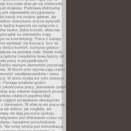
ego kluczowe okazuje się stworzenie
sad działania. Podstawą efektywnej
j jest odpowiednio przygotowana
Nie każdy ma osobny gabinet, ale
wielkim mieszkaniu można wydzielić
re będzie kojarzyło się wyłącznie z
ne biurko, dobre krzesło, właściwe
i porządek na stanowisku mają
yw na koncentrację. Praca z kanapy
oże wydawać się kusząca, lecz na
 obniża komfort, rozmywa granice i
wpływa na postawę ciała. Nawet mały
 urządzony świadomie bywa lepszy niż
oda pracy w przypadkowych
Bardzo ważnym elementem pozostaje
nia. W biurze rytm wyznaczają często
obecność współpracowników i sama
sca. W domu trzeba ten rytm stworzyć
e. Pomaga ustalenie godzin
i zakończenia pracy, planowanie zadań
dnia oraz robienie regularnych przerw.
ników zdalnych popełnia błąd
a ciągłym przeplataniu obowiązków
z domowymi. W efekcie ani praca nie
a tak dobrze, jak mogłaby, ani
rawy nie dają poczucia spokoju.
wiązaniem jest blokowanie czasu na
adania i świadome przechodzenie
i. Nie mniej istotna jest komunikacja.
a wymaga większej uważności w