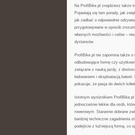
Na ProfiBike.pl znajdziesz także 
Pojawiają się tam porady, jak zwi
jak zadbać o odpowiednie odżywiani
przygotowywane w sposób zrozumi
własnych możliwości i celów – nie
dystansów.
ProfiBike.pl nie zapomina także o
odbudowujące formę czy użytkowni
związane z nauką jazdy, z dostos
ładowaniem i eksploatacją baterii. 
pokazuje, że pasja do dwóch kółek
Istotnym wyróżnikiem ProfiBike.pl
jednocześnie lekkie dla osób, któr
rowerowym. Starannie dobrane zwią
bardziej techniczne zagadnienia st
podejście z luźniejszą formą, co s