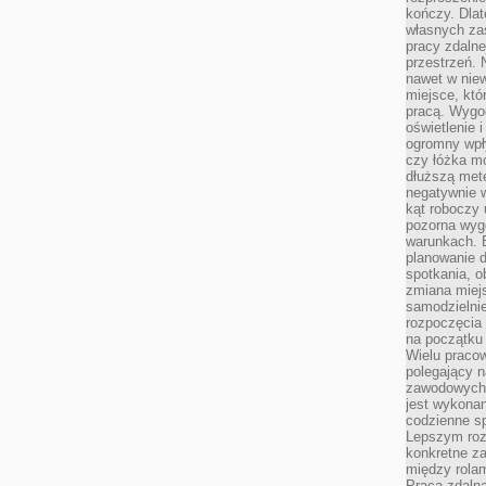
kończy. Dlat
własnych za
pracy zdalne
przestrzeń. 
nawet w nie
miejsce, któ
pracą. Wygod
oświetlenie 
ogromny wpł
czy łóżka m
dłuższą metę
negatywnie 
kąt roboczy
pozorna wyg
warunkach. 
planowanie d
spotkania, 
zmiana miej
samodzielni
rozpoczęcia 
na początku 
Wielu pracow
polegający n
zawodowych 
jest wykonan
codzienne sp
Lepszym roz
konkretne z
między rolam
Praca zdaln