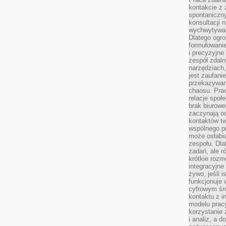
kontakcie z
spontaniczny
konsultacji 
wychwytywan
Dlatego ogr
formułowani
i precyzyjne
zespół zdaln
narzędziach,
jest zaufani
przekazywani
chaosu. Pra
relacje społ
brak biurowe
zaczynają o
kontaktów tw
wspólnego 
może osłabi
zespołu. Dla
zadań, ale 
krótkie rozm
integracyjne
żywo, jeśli 
funkcjonuje 
cyfrowym śr
kontaktu z 
modelu pracy
korzystanie 
i analiz, a 