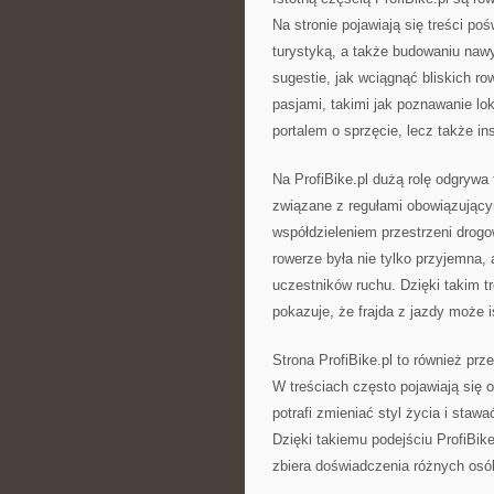
Na stronie pojawiają się treści p
turystyką, a także budowaniu naw
sugestie, jak wciągnąć bliskich ro
pasjami, takimi jak poznawanie loka
portalem o sprzęcie, lecz także i
Na ProfiBike.pl dużą rolę odgrywa
związane z regułami obowiązujący
współdzieleniem przestrzeni drogo
rowerze była nie tylko przyjemna,
uczestników ruchu. Dzięki takim tr
pokazuje, że frajda z jazdy może
Strona ProfiBike.pl to również prze
W treściach często pojawiają się o
potrafi zmieniać styl życia i sta
Dzięki takiemu podejściu ProfiBike
zbiera doświadczenia różnych osób