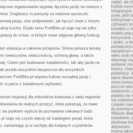
zadań, ale 
krótkie rozm
oświęcone organizowaniu wypraw, łączeniu jazdy na rowerze z
integracyjne
yków. Znajdziesz tu pomysły na rodzinne wycieczki,
żywo, jeśli 
funkcjonuje 
werową pasją, oraz podpowiedzi, jak łączyć rower z innymi
cyfrowym śr
lnej kuchni. Dzięki temu ProfiBike.pl staje się nie tylko
kontaktu z 
modelu pracy
nspiracją do zmian, w którym rower odgrywa główną funkcję.
korzystanie 
i analiz, a 
poświęconyc
 też edukacja w zakresie przepisów. Strona porusza tematy
narzędziom o
mi rowerzystów, widocznością, ochroną głowy, a także
wielu osób 
własnego sty
wej. Celem jest budowanie świadomości, tak aby jazda na
wybierać met
branży, char
 ale przede wszystkim bezpieczna dla wszystkich
preferencji.
eściom ProfiBike.pl wspiera kulturę rozsądnej jazdy i
także dbanie
skoro komput
 iść w parze z świadomymi wyborami.
jeszcze wie
wiadomość c
pojawia się 
strzeń inspiracji dla miłośników kolarstwa z wielu regionów.
się codzienn
dniesienia do realnych przeżyć, które pokazują, że rower
czasem zaw
do przemęcze
wać się punktem wyjścia do poznawania ciekawych ludzi.
Właśnie dla
świadomie, 
.pl staje się czymś więcej niż katalogiem porad, która
służbowe kom
, zamieniając je w zachętę dla kolejnych czytelników.
aktywności. 
można także