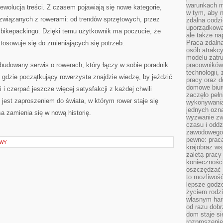
warunkach m
 ewolucja treści. Z czasem pojawiają się nowe kategorie,
w tym, aby 
związanych z rowerami: od trendów sprzętowych, przez
zdalna codz
uporządkowa
o bikepackingu. Dzięki temu użytkownik ma poczucie, że
ale także n
Praca zdalna
stosowuje się do zmieniających się potrzeb.
osób atrakc
modelu zatru
budowany serwis o rowerach, który łączy w sobie poradnik
pracowników 
technologii,
, gdzie początkujący rowerzysta znajdzie wiedzę, by jeździć
pracy oraz d
domowe biur
 i czerpać jeszcze więcej satysfakcji z każdej chwili
zaczęło pełn
 jest zaproszeniem do świata, w którym rower staje się
wykonywani
jednych ozn
a zamienia się w nową historię.
wyzwanie zw
czasu i oddz
zawodowego.
pewne: praca
AWY
krajobraz w
zaletą pracy
koniecznośc
oszczędzać c
to możliwość
lepsze godz
życiem rodz
własnym har
od razu dob
dom staje si
rozproszenie