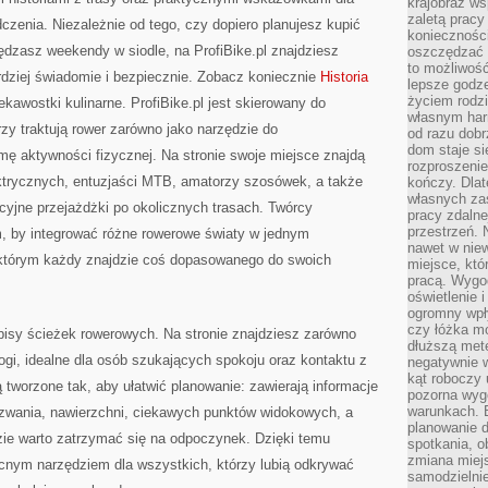
krajobraz w
zaletą pracy
zenia. Niezależnie od tego, czy dopiero planujesz kupić
koniecznośc
pędzasz weekendy w siodle, na ProfiBike.pl znajdziesz
oszczędzać c
to możliwość
ardziej świadomie i bezpiecznie. Zobacz koniecznie
Historia
lepsze godz
życiem rodz
ekawostki kulinarne. ProfiBike.pl jest skierowany do
własnym har
rzy traktują rower zarówno jako narzędzie do
od razu dob
dom staje si
rmę aktywności fizycznej. Na stronie swoje miejsce znajdą
rozproszenie
ktrycznych, entuzjaści MTB, amatorzy szosówek, a także
kończy. Dlat
własnych za
acyjne przejażdżki po okolicznych trasach. Twórcy
pracy zdalne
przestrzeń. 
ym, by integrować różne rowerowe światy w jednym
nawet w nie
tórym każdy znajdzie coś dopasowanego do swoich
miejsce, któ
pracą. Wygod
oświetlenie 
ogromny wpł
czy łóżka m
opisy ścieżek rowerowych. Na stronie znajdziesz zarówno
dłuższą metę
rogi, idealne dla osób szukających spokoju oraz kontaktu z
negatywnie 
kąt roboczy
ą tworzone tak, aby ułatwić planowanie: zawierają informacje
pozorna wyg
warunkach. 
wyzwania, nawierzchni, ciekawych punktów widokowych, a
planowanie d
zie warto zatrzymać się na odpoczynek. Dzięki temu
spotkania, 
zmiana miej
ocnym narzędziem dla wszystkich, którzy lubią odkrywać
samodzielni