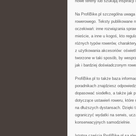
nowe tereny lub szukają inspiracji
Na ProfiBike.pl szczególna uwaga
rowerowego. Teksty publikowane n
oczekiwań: inne rozwiązania spraw
mieście, a inne u kogoś, kto regul
różnych typów rowerów, charakter
z użytkowania akcesoriów: oświetle
tworzone w taki sposób, by wesp
jak i bardziej doświadczonym row
ProfiBike.pl to także baza informa
poradnikach znajdziesz odpowiedz
dopasować siodełko, a także jak 
dotyczące ustawień roweru, które
na dłuższych dystansach. Dzięki 
ograniczyć wydatki na serwis, uc
konserwacyjnych samodzielnie.
Istotną częścią ProfiBike.pl są 