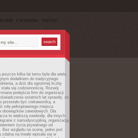
SCRIBE
FACEBOOK
TWITTER
 jeszcze kilka lat temu była dla wielu
yjnym dodatkiem do tradycyjnego
dnienia, a dziś dla ogromnej liczby
stała się codziennością. Rozwój
 zmiana podejścia firm do organizacji
oświadczenia ostatnich lat sprawiły, że
o przestało być ciekawostką, a
ić rolę pełnoprawnego miejsca
a obowiązków zawodowych. Dla
acza to większą swobodę, dla innych
iązane z samodyscypliną, organizacją
ieleniem życia prywatnego od
 Bez względu na ocenę, jedno jest
 zdalna na trwałe wpisała się w