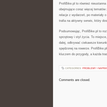
ProfiBike.pl to również nieustanna
obejmujące coraz więcej tematów 
relacje z wydarzeń, po materiały 
trafia na aktywny serwis, który do
Podsumowując, ProfiBike.pl to roz
sprzętowy i styl życia. To miejsce
dalej, odkrywać ciekawsze kierunki
spędzonej na rowerze. ProfiBike.pl
kluczem do przygody, a każda tras
CATEGORIES:
PROBLEMY I NAPR
Comments are closed.