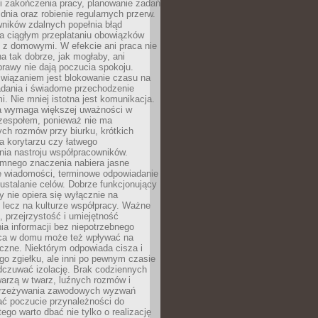
i zakończenia pracy, planowanie zadań
dnia oraz robienie regularnych przerw.
ników zdalnych popełnia błąd
a ciągłym przeplataniu obowiązków
z domowymi. W efekcie ani praca nie
a tak dobrze, jak mogłaby, ani
rawy nie dają poczucia spokoju.
wiązaniem jest blokowanie czasu na
adania i świadome przechodzenie
i. Nie mniej istotna jest komunikacja.
a wymaga większej uważności w
 zespołem, ponieważ nie ma
ch rozmów przy biurku, krótkich
na korytarzu czy łatwego
ia nastroju współpracowników.
omnego znaczenia nabiera jasne
e wiadomości, terminowe odpowiadanie
 ustalanie celów. Dobrze funkcjonujący
y nie opiera się wyłącznie na
 lecz na kulturze współpracy. Ważne
e, przejrzystość i umiejętność
a informacji bez niepotrzebnego
ca w domu może też wpływać na
eczne. Niektórym odpowiada cisza i
go zgiełku, ale inni po pewnym czasie
dczuwać izolację. Brak codziennych
arzą w twarz, luźnych rozmów i
przeżywania zawodowych wyzwań
ać poczucie przynależności do
tego warto dbać nie tylko o realizację