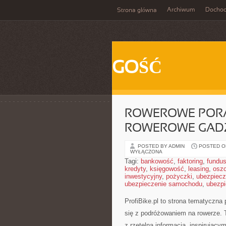
Archiwum
Docho
Strona główna
GOŚĆ
ROWEROWE PORA
ROWEROWE GADŻ
POSTED BY ADMIN
POSTED ON
WYŁĄCZONA
Tagi:
bankowość
,
faktoring
,
fundus
kredyty
,
księgowość
,
leasing
,
osz
inwestycyjny
,
pożyczki
,
ubezpiecz
ubezpieczenie samochodu
,
ubezpi
ProfiBike.pl to strona tematyczn
się z podróżowaniem na rowerze. T
z rzetelną informacją, inspirujący