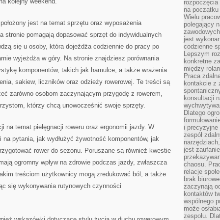
 na kolejny weekend.
rozpoczęcia 
na początku 
Wielu pracow
 położony jest na temat sprzętu oraz wyposażenia
polegający n
zawodowych 
a stronie pomagają dopasować sprzęt do indywidualnych
jest wykonan
dzą się u osoby, która dojeżdża codziennie do pracy po
codzienne sp
Lepszym roz
arnie wyjeżdża w góry. Na stronie znajdziesz porównania
konkretne z
między rolam
ystykę komponentów, takich jak hamulce, a także wrażenia
Praca zdaln
nia, sakiew, liczników oraz odzieży rowerowej. Te treści są
kontakcie z
spontaniczny
rzeć zarówno osobom zaczynającym przygodę z rowerem,
konsultacji 
erzystom, którzy chcą unowocześnić swoje sprzęty.
wychwytywan
Dlatego ogr
formułowani
cji na temat pielęgnacji roweru oraz ergonomii jazdy. W
i precyzyjne
zespół zdaln
i na pytania, jak wydłużyć żywotność komponentów, jak
narzędziach,
jest zaufani
przygotować rower do sezonu. Poruszane są również kwestie
przekazywani
 mają ogromny wpływ na zdrowie podczas jazdy, zwłaszcza
chaosu. Pra
relacje społ
takim treściom użytkownicy mogą zredukować ból, a także
brak biurowe
ząc się wykonywania rutynowych czynności
zaczynają o
kontaktów tw
wspólnego 
może osłabi
zespołu. Dla
również wskazówki dotyczące stylu życia w duchu rowerowym.