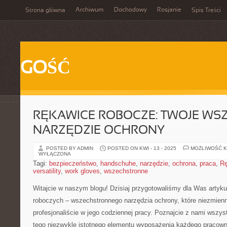
Archiwum
Dochodowy
Rosjanie
Strona główna
Spis Treści
GOŚĆ
RĘKAWICE ROBOCZE: TWOJE W
NARZĘDZIE OCHRONY
POSTED BY ADMIN
POSTED ON KWI - 13 - 2025
MOŻLIWOŚĆ 
WYŁĄCZONA
Tagi:
bezpieczeństwo
,
handschuhe
,
narzędzie
,
ochrona
,
praca
,
Rę
versatility
,
work gloves
,
wszechstronne
Witajcie w naszym blogu! Dzisiaj przygotowaliśmy dla ⁣Was artykuł
roboczych – wszechstronnego narzędzia ochrony, które niezmie
profesjonaliście ⁢w jego codziennej pracy. Poznajcie z nami wszys
tego⁣ niezwykle istotnego elementu wyposażenia‍ każdego pracown