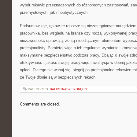
wybór rękawic przeznaczonych do różnorodnych zastosowań, za
przemysłowych, jak i⁣ hobbystycznych.
Podsumowując, rękawice robocze⁣ są niezastąpionym narzędziem
pracownika, ⁣bez względu na branżę‌ czy rodzaj wykonywanej pracy
niezawodność sprawiają, że ​są nieodłącznym elementem wyposa
profesjonalisty. Pamiętaj więc o ich regularnej ‍wymianie i konserw
maksymalne bezpieczeństwo podczas‍ pracy. Dbając o swoje ‍zdrow
efektywność i jakość swojej pracy.więc inwestycja w dobrej jakośc
opłaci. Dlatego nie​ wahaj się, sięgnij po ⁢profesjonalne rękawice ro
że ⁣Twoje dłonie⁤ są w bezpiecznych rękach.
CATEGORIES:
BALUSTRADY I PORĘCZE
Comments are closed.