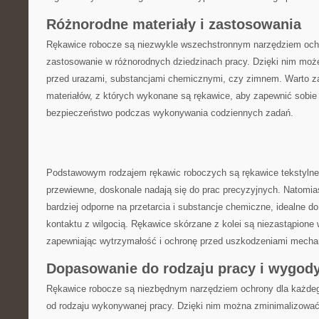
Różnorodne materiały‍ i zastosowania
Rękawice robocze⁤ są niezwykle wszechstronnym narzędziem ochr
zastosowanie w‍ różnorodnych dziedzinach ⁢pracy. Dzięki nim moż
przed urazami, substancjami chemicznymi, czy zimnem. Warto za
materiałów, z których wykonane są rękawice, aby zapewnić sobi
bezpieczeństwo podczas wykonywania codziennych zadań.
Podstawowym rodzajem ⁣rękawic ⁢roboczych​ są rękawice tekstylne, 
przewiewne, doskonale‌ nadają się do prac precyzyjnych. Natomia
bardziej odporne na przetarcia ⁣i substancje​ chemiczne, idealne 
‌kontaktu z wilgocią. ⁤Rękawice skórzane z kolei‌ są niezastąpione
zapewniając wytrzymałość i ochronę przed ‌uszkodzeniami mecha
Dopasowanie do rodzaju pracy i wygod
Rękawice robocze są niezbędnym narzędziem​ ochrony dla każdeg
od rodzaju wykonywanej pracy. Dzięki nim można zminimalizować