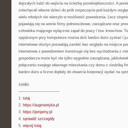
dojrzałych ludzi do wejścia na ścieżkę przedsiębiorczości. A poni
zniechęcali własne dzieci do prób rozpoczęcia pod każdym wzgl
wielu młodych nie wierzyło w możliwość powodzenia. Lecz stopnio
pojawiają się na arenie firmy jednoosobowe, zarządzane oraz pr
człowieka mającego wyłącznie zapał do pracy i tzw. know-how. To
spędzonym przy komputerze można dziś bardzo dużo zyskać i już
internetowe olsztyn pozwalają zarobić bez względu na miejsce p
internetowe z powodzeniem konstruuje się bez wychodzenia z mie
gospodarcza może być nie tylko wygodnie zarządzana, jakkolwiek
połączeniu swojego własnego mieszkania czy domu z siedzibą f
bardzo dużo a liczne dopłaty do otwarcia korporacji wydać na sp
źródło:
———————————
1.
tutaj
2.
https://augmentyka.pl
3.
https://jemjemy.pl
4.
sprawdź szczegóły
5.
więcej tutaj