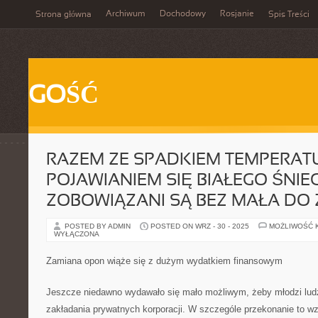
Archiwum
Dochodowy
Rosjanie
Strona główna
Spis Treści
GOŚĆ
RAZEM ZE SPADKIEM TEMPERAT
POJAWIANIEM SIĘ BIAŁEGO ŚNI
ZOBOWIĄZANI SĄ BEZ MAŁA DO
POSTED BY ADMIN
POSTED ON WRZ - 30 - 2025
MOŻLIWOŚĆ 
WYŁĄCZONA
Zamiana opon wiąże się z dużym wydatkiem finansowym
Jeszcze niedawno wydawało się mało możliwym, żeby młodzi ludzi
zakładania prywatnych korporacji. W szczególe przekonanie to wzi