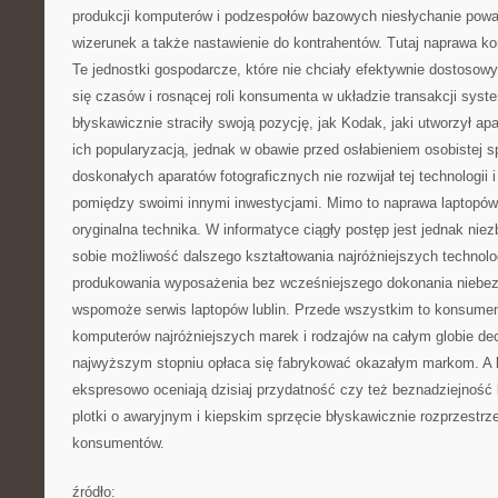
produkcji komputerów i podzespołów bazowych niesłychanie powa
wizerunek a także nastawienie do kontrahentów. Tutaj naprawa ko
Te jednostki gospodarcze, które nie chciały efektywnie dostosow
się czasów i rosnącej roli konsumenta w układzie transakcji syst
błyskawicznie straciły swoją pozycję, jak Kodak, jaki utworzył a
ich popularyzacją, jednak w obawie przed osłabieniem osobistej 
doskonałych aparatów fotograficznych nie rozwijał tej technologii 
pomiędzy swoimi innymi inwestycjami. Mimo to naprawa laptopów l
oryginalna technika. W informatyce ciągły postęp jest jednak niez
sobie możliwość dalszego kształtowania najróżniejszych technolo
produkowania wyposażenia bez wcześniejszego dokonania niebe
wspomoże serwis laptopów lublin. Przede wszystkim to konsumenc
komputerów najróżniejszych marek i rodzajów na całym globie de
najwyższym stopniu opłaca się fabrykować okazałym markom. A 
ekspresowo oceniają dzisiaj przydatność czy też beznadziejność 
plotki o awaryjnym i kiepskim sprzęcie błyskawicznie rozprzestrze
konsumentów.
źródło: