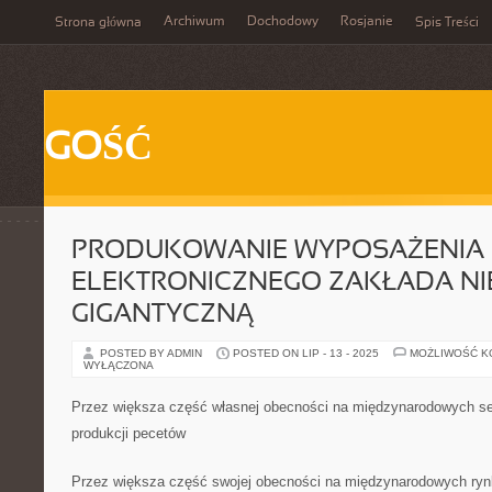
Archiwum
Dochodowy
Rosjanie
Strona główna
Spis Treści
GOŚĆ
PRODUKOWANIE WYPOSAŻENIA
ELEKTRONICZNEGO ZAKŁADA NI
GIGANTYCZNĄ
POSTED BY ADMIN
POSTED ON LIP - 13 - 2025
MOŻLIWOŚĆ 
WYŁĄCZONA
Przez większa część własnej obecności na międzynarodowych sek
produkcji pecetów
Przez większa część swojej obecności na międzynarodowych rynk