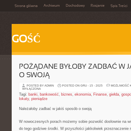
Archiwum
Dochodowy
Rosjanie
Strona główna
Spis Treści
GOŚĆ
POŻĄDANE BYŁOBY ZADBAĆ W J
O SWOJĄ
POSTED BY ADMIN
POSTED ON GRU - 15 - 2025
MOŻLIWOŚĆ 
WYŁĄCZONA
Tagi:
banki
,
bankowość
,
biznes
,
ekonomia
,
Finanse
,
giełda
,
gosp
lokaty
,
pieniądze
Należałoby zadbać w jakiś sposób o swoją
W nowoczesnych porach możemy sobie pozwolić dosłownie na wsz
do tego godziwe środki. W przyszłości jakkolwiek przeznaczenie 