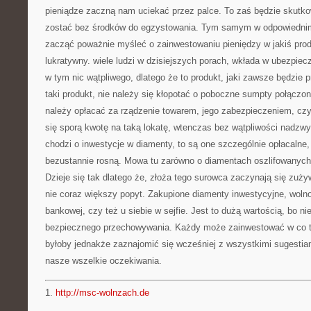
pieniądze zaczną nam uciekać przez palce. To zaś będzie skut
zostać bez środków do egzystowania. Tym samym w odpowiedni
zacząć poważnie myśleć o zainwestowaniu pieniędzy w jakiś prod
lukratywny. wiele ludzi w dzisiejszych porach, wkłada w ubezpiec
w tym nic wątpliwego, dlatego że to produkt, jaki zawsze będzie pr
taki produkt, nie należy się kłopotać o poboczne sumpty połączon
należy opłacać za rządzenie towarem, jego zabezpieczeniem, czy
się sporą kwotę na taką lokatę, wtenczas bez wątpliwości nadzwyc
chodzi o inwestycje w diamenty, to są one szczególnie opłacalne,
bezustannie rosną. Mowa tu zarówno o diamentach oszlifowanych, 
Dzieje się tak dlatego że, złoża tego surowca zaczynają się zuż
nie coraz większy popyt. Zakupione diamenty inwestycyjne, woln
bankowej, czy też u siebie w sejfie. Jest to dużą wartością, bo ni
bezpiecznego przechowywania. Każdy może zainwestować w co t
byłoby jednakże zaznajomić się wcześniej z wszystkimi sugestiami
nasze wszelkie oczekiwania.
1.
http://msc-wolnzach.de