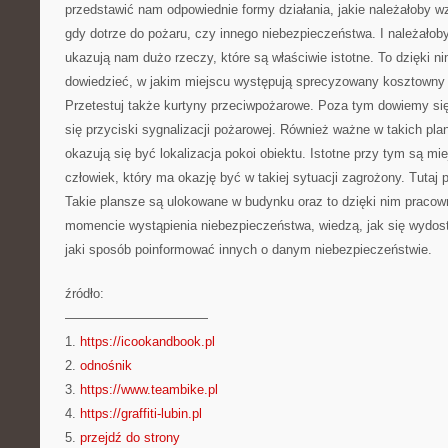
przedstawić nam odpowiednie formy działania, jakie należałoby
gdy dotrze do pożaru, czy innego niebezpieczeństwa. I należałoby
ukazują nam dużo rzeczy, które są właściwie istotne. To dzięki n
dowiedzieć, w jakim miejscu występują sprecyzowany kosztowny e
Przetestuj także kurtyny przeciwpożarowe. Poza tym dowiemy się
się przyciski sygnalizacji pożarowej. Również ważne w takich p
okazują się być lokalizacja pokoi obiektu. Istotne przy tym są mie
człowiek, który ma okazję być w takiej sytuacji zagrożony. Tutaj
Takie plansze są ulokowane w budynku oraz to dzięki nim pracown
momencie wystąpienia niebezpieczeństwa, wiedzą, jak się wydost
jaki sposób poinformować innych o danym niebezpieczeństwie.
źródło:
———————————
1.
https://icookandbook.pl
2.
odnośnik
3.
https://www.teambike.pl
4.
https://graffiti-lubin.pl
5.
przejdź do strony