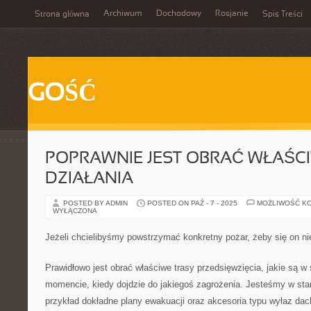
Archiwum
Dochodowy
Rosjanie
Strona główna
Spis Treści
GOŚĆ
POPRAWNIE JEST OBRAĆ WŁAŚC
DZIAŁANIA
POSTED BY ADMIN
POSTED ON PAŹ - 7 - 2025
MOŻLIWOŚĆ K
WYŁĄCZONA
Jeżeli chcielibyśmy powstrzymać konkretny pożar, żeby się on ni
Prawidłowo jest obrać właściwe trasy przedsięwzięcia, jakie są w
momencie, kiedy dojdzie do jakiegoś zagrożenia. Jesteśmy w stan
przykład dokładne plany ewakuacji oraz akcesoria typu wyłaz da