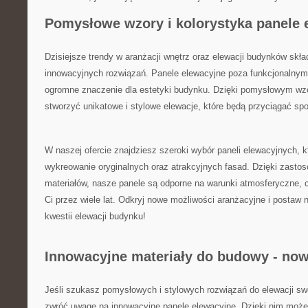
Pomysłowe wzory‍ i ​kolorystyka panele⁣
Dzisiejsze trendy w aranżacji⁤ wnętrz​ oraz elewacji ‍budynków skł
innowacyjnych rozwiązań.​ Panele ‌elewacyjne ‌poza funkcjonalny
⁣ogromne ⁣znaczenie dla estetyki budynku. Dzięki pomysłowym wz
stworzyć unikatowe‍ i stylowe elewacje, które ⁢będą przyciągać sp
W naszej ofercie znajdziesz szeroki⁤ wybór paneli elewacyjnych, kt
wykreowanie⁢ oryginalnych​ oraz atrakcyjnych fasad. Dzięki zastos
materiałów, nasze​ panele są odporne na warunki atmosferyczne, co
Ci ​przez wiele lat. Odkryj⁤ nowe możliwości‍ aranżacyjne i posta
kwestii​ elewacji budynku!
Innowacyjne materiały do ​budowy ‍- no
Jeśli‍ szukasz‍ pomysłowych‌ i stylowych rozwiązań do ​elewacji 
zwróć uwagę na innowacyjne panele elewacyjne. ‌Dzięki nim ​może