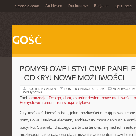
Archiwum
Dochodowy
Rosjanie
Strona główna
Spis Treści
GOŚĆ
POMYSŁOWE I STYLOWE PANELE
– ODKRYJ NOWE MOŻLIWOŚCI
POSTED BY ADMIN
POSTED ON MAJ - 9 - 2025
MOŻLIWOŚĆ K
WYŁĄCZONA
Tagi:
aranżacja
,
Design
,
dom
,
exterior design
,
nowe możliwości
,
p
Pomysłowe
,
remont
,
renovacja
,
stylowe
Czy myślałeś kiedyś o tym, jakie możliwości oferują nowoczesne 
pomysłowe i stylowe ⁢elementy architektury ​mogą całkowicie odm
budynku. Sprawdź, dlaczego ⁣warto zastanowić się nad ich zastos
możliwości, jakie dają one dla aranżacji swojego domu czy ‍biura.