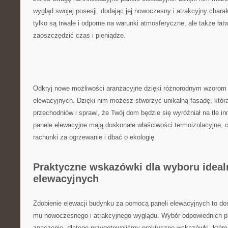
wygląd swojej posesji,⁣ dodając‍ jej​ nowoczesny​ i‌ atrakcyjny⁢ charak
tylko są‍ trwałe i odporne na warunki atmosferyczne, ale także łat
zaoszczędzić czas i ‌pieniądze.
Odkryj nowe możliwości aranżacyjne​ dzięki różnorodnym wzorom i
elewacyjnych. Dzięki​ nim możesz stworzyć ‍unikalną ‍fasadę,‍ któr
przechodniów ‍i sprawi, że Twój‌ dom ‍będzie się ‍wyróżniał na tle
⁤panele elewacyjne mają doskonałe właściwości termoizolacyjne, c
rachunki za ogrzewanie⁤ i dbać o ‍ekologię.
Praktyczne wskazówki ⁤dla wyboru ideal
elewacyjnych
Zdobienie elewacji‌ budynku za pomocą paneli elewacyjnych to ⁢do
mu nowoczesnego ‍i atrakcyjnego wyglądu. Wybór odpowiednich p
znaczenie, ​dlatego przygotowaliśmy praktyczne ⁣wskazówki, któ