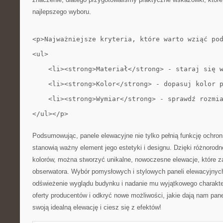
⁤najlepszego wyboru.
<p>Najważniejsze kryteria, które warto wziąć po
<ul>
    <li><strong>Materiał</strong> - staraj się 
    <li><strong>Kolor</strong> - dopasuj kolor 
    <li><strong>Wymiar</strong> - sprawdź rozmi
</ul></p>
Podsumowując,​ panele elewacyjne ⁤nie ​tylko ​pełnią ⁢funkcję ochron
stanowią ważny element jego estetyki i designu.‍ Dzięki‍ różnorodno
kolorów, można stworzyć unikalne, nowoczesne​ elewacje, które
⁢obserwatora. Wybór pomysłowych i stylowych paneli elewacyjnych
⁢odświeżenie wyglądu‌ budynku ​i nadanie mu wyjątkowego charakte
oferty producentów i odkryć ​nowe ​możliwości, jakie‍ dają nam pan
swoją idealną elewację i ​ciesz się z efektów!