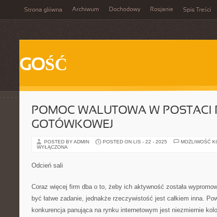
Archiwum
Dochodowy
Rosjanie
Strona główna
Spis Treści
GOŚĆ
POMOC WALUTOWA W POSTACI 
GOTÓWKOWEJ
POSTED BY ADMIN
POSTED ON LIS - 22 - 2025
MOŻLIWOŚĆ 
WYŁĄCZONA
Odcień sali
Coraz więcej firm dba o to, żeby ich aktywność została wypromow
być łatwe zadanie, jednakże rzeczywistość jest całkiem inna. Pow
konkurencja panująca na rynku internetowym jest niezmiernie kolo