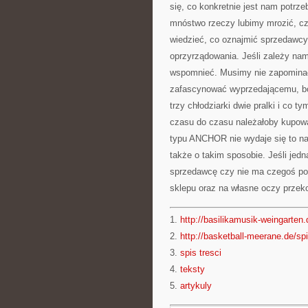
się, co konkretnie jest nam potrz
mnóstwo rzeczy lubimy mrozić, cz
wiedzieć, co oznajmić sprzedawc
oprzyrządowania. Jeśli zależy na
wspomnieć. Musimy nie zapominać
zafascynować wyprzedającemu, bow
trzy chłodziarki dwie pralki i co 
czasu do czasu należałoby kupowa
typu ANCHOR nie wydaje się to n
także o takim sposobie. Jeśli je
sprzedawcę czy nie ma czegoś pod
sklepu oraz na własne oczy przek
1.
http://basilikamusik-weingarten.
2.
http://basketball-meerane.de/spi
3.
spis tresci
4.
teksty
5.
artykuly