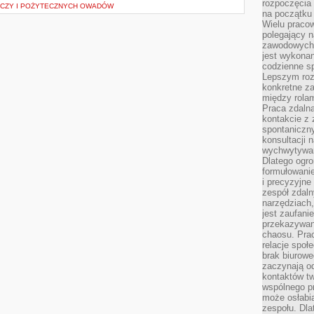
rozpoczęcia 
ACZY I POŻYTECZNYCH OWADÓW
na początku 
Wielu pracow
polegający n
zawodowych 
jest wykonan
codzienne sp
Lepszym roz
konkretne z
między rolam
Praca zdaln
kontakcie z
spontaniczny
konsultacji 
wychwytywan
Dlatego ogr
formułowani
i precyzyjne
zespół zdaln
narzędziach,
jest zaufani
przekazywani
chaosu. Pra
relacje społ
brak biurowe
zaczynają o
kontaktów tw
wspólnego 
może osłabi
zespołu. Dla