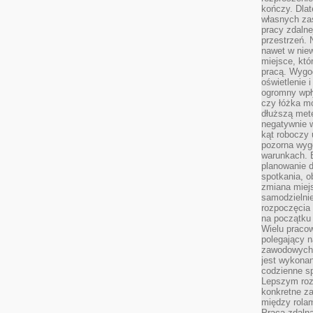
kończy. Dlat
własnych za
pracy zdalne
przestrzeń. 
nawet w nie
miejsce, któ
pracą. Wygod
oświetlenie 
ogromny wpł
czy łóżka m
dłuższą metę
negatywnie 
kąt roboczy
pozorna wyg
warunkach. 
planowanie d
spotkania, 
zmiana miej
samodzielni
rozpoczęcia 
na początku 
Wielu pracow
polegający n
zawodowych 
jest wykonan
codzienne sp
Lepszym roz
konkretne z
między rolam
Praca zdaln