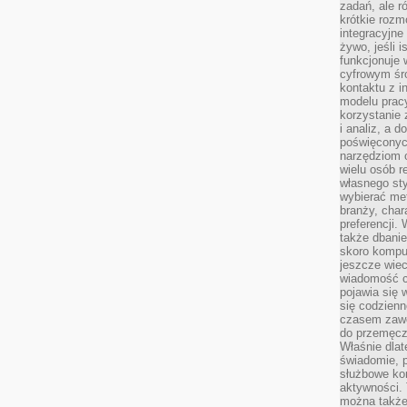
zadań, ale 
krótkie rozm
integracyjne
żywo, jeśli 
funkcjonuje 
cyfrowym śr
kontaktu z 
modelu pracy
korzystanie 
i analiz, a 
poświęconyc
narzędziom o
wielu osób 
własnego sty
wybierać met
branży, char
preferencji.
także dbanie
skoro komput
jeszcze wie
wiadomość c
pojawia się 
się codzienn
czasem zaw
do przemęcze
Właśnie dla
świadomie, 
służbowe kom
aktywności. 
można także