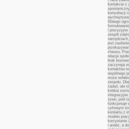
kontakcie z
spontaniczny
konsultacji 
wychwytywan
Dlatego ogr
formułowani
i precyzyjne
zespół zdaln
narzędziach,
jest zaufani
przekazywani
chaosu. Pra
relacje społ
brak biurowe
zaczynają o
kontaktów tw
wspólnego 
może osłabi
zespołu. Dla
zadań, ale 
krótkie rozm
integracyjne
żywo, jeśli 
funkcjonuje 
cyfrowym śr
kontaktu z 
modelu pracy
korzystanie 
i analiz, a 