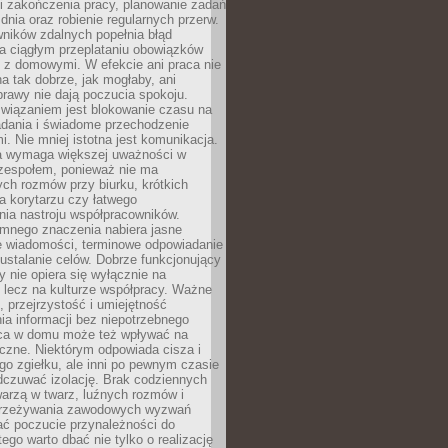
i zakończenia pracy, planowanie zadań
dnia oraz robienie regularnych przerw.
ników zdalnych popełnia błąd
a ciągłym przeplataniu obowiązków
z domowymi. W efekcie ani praca nie
a tak dobrze, jak mogłaby, ani
rawy nie dają poczucia spokoju.
wiązaniem jest blokowanie czasu na
adania i świadome przechodzenie
i. Nie mniej istotna jest komunikacja.
a wymaga większej uważności w
 zespołem, ponieważ nie ma
ch rozmów przy biurku, krótkich
na korytarzu czy łatwego
ia nastroju współpracowników.
omnego znaczenia nabiera jasne
e wiadomości, terminowe odpowiadanie
 ustalanie celów. Dobrze funkcjonujący
y nie opiera się wyłącznie na
 lecz na kulturze współpracy. Ważne
e, przejrzystość i umiejętność
a informacji bez niepotrzebnego
ca w domu może też wpływać na
eczne. Niektórym odpowiada cisza i
go zgiełku, ale inni po pewnym czasie
dczuwać izolację. Brak codziennych
arzą w twarz, luźnych rozmów i
przeżywania zawodowych wyzwań
ać poczucie przynależności do
tego warto dbać nie tylko o realizację