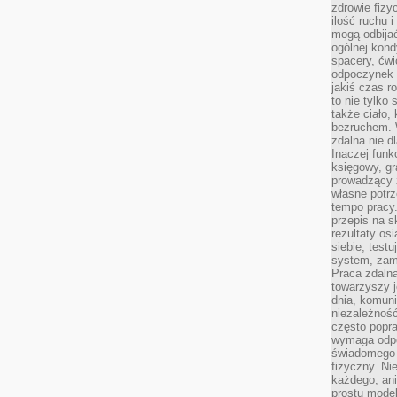
zdrowie fizy
ilość ruchu 
mogą odbijać
ogólnej kondy
spacery, ćwi
odpoczynek o
jakiś czas r
to nie tylko 
także ciało,
bezruchem. 
zdalna nie d
Inaczej funk
księgowy, gr
prowadzący 
własne potrz
tempo pracy.
przepis na s
rezultaty os
siebie, test
system, zam
Praca zdaln
towarzyszy j
dnia, komuni
niezależność
często popra
wymaga odpo
świadomego 
fizyczny. Ni
każdego, an
prostu model