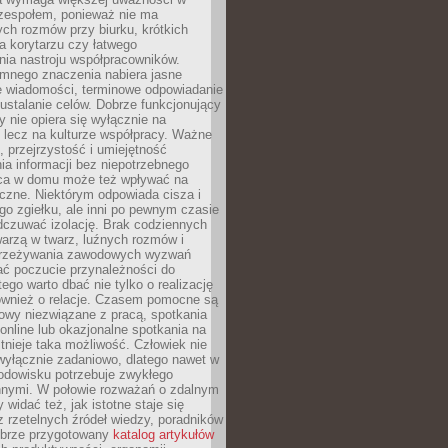
 zespołem, ponieważ nie ma
ch rozmów przy biurku, krótkich
na korytarzu czy łatwego
ia nastroju współpracowników.
omnego znaczenia nabiera jasne
e wiadomości, terminowe odpowiadanie
 ustalanie celów. Dobrze funkcjonujący
y nie opiera się wyłącznie na
 lecz na kulturze współpracy. Ważne
e, przejrzystość i umiejętność
a informacji bez niepotrzebnego
ca w domu może też wpływać na
eczne. Niektórym odpowiada cisza i
go zgiełku, ale inni po pewnym czasie
dczuwać izolację. Brak codziennych
arzą w twarz, luźnych rozmów i
przeżywania zawodowych wyzwań
ać poczucie przynależności do
tego warto dbać nie tylko o realizację
również o relacje. Czasem pomocne są
owy niezwiązane z pracą, spotkania
 online lub okazjonalne spotkania na
istnieje taka możliwość. Człowiek nie
wyłącznie zadaniowo, dlatego nawet w
odowisku potrzebuje zwykłego
innymi. W połowie rozważań o zdalnym
 widać też, jak istotne staje się
z rzetelnych źródeł wiedzy, poradników
dobrze przygotowany
katalog artykułów