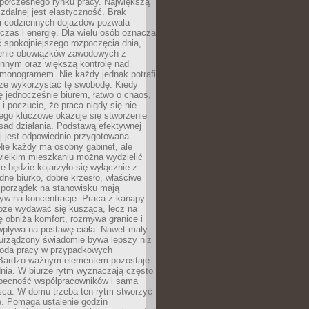
spółczesnego rynku pracy. Największą
 zdalnej jest elastyczność. Brak
i codziennych dojazdów pozwala
zas i energię. Dla wielu osób oznacza
 spokojniejszego rozpoczęcia dnia,
enie obowiązków zawodowych z
innym oraz większą kontrolę nad
monogramem. Nie każdy jednak potrafi
rze wykorzystać tę swobodę. Kiedy
ę jednocześnie biurem, łatwo o chaos,
 i poczucie, że praca nigdy się nie
ego kluczowe okazuje się stworzenie
sad działania. Podstawą efektywnej
j jest odpowiednio przygotowana
Nie każdy ma osobny gabinet, ale
wielkim mieszkaniu można wydzielić
re będzie kojarzyło się wyłącznie z
ne biurko, dobre krzesło, właściwe
i porządek na stanowisku mają
yw na koncentrację. Praca z kanapy
oże wydawać się kusząca, lecz na
 obniża komfort, rozmywa granice i
wpływa na postawę ciała. Nawet mały
 urządzony świadomie bywa lepszy niż
oda pracy w przypadkowych
Bardzo ważnym elementem pozostaje
nia. W biurze rytm wyznaczają często
obecność współpracowników i sama
sca. W domu trzeba ten rytm stworzyć
e. Pomaga ustalenie godzin