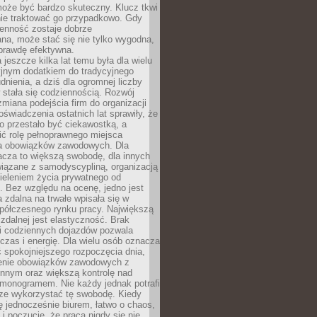
oże być bardzo skuteczny. Klucz tkwi
nie traktować go przypadkowo. Gdy
ienność zostaje dobrze
na, może stać się nie tylko wygodna,
aprawdę efektywna.
 jeszcze kilka lat temu była dla wielu
yjnym dodatkiem do tradycyjnego
dnienia, a dziś dla ogromnej liczby
stała się codziennością. Rozwój
 zmiana podejścia firm do organizacji
oświadczenia ostatnich lat sprawiły, że
o przestało być ciekawostką, a
ić rolę pełnoprawnego miejsca
a obowiązków zawodowych. Dla
acza to większą swobodę, dla innych
iązane z samodyscypliną, organizacją
ieleniem życia prywatnego od
 Bez względu na ocenę, jedno jest
 zdalna na trwałe wpisała się w
spółczesnego rynku pracy. Największą
 zdalnej jest elastyczność. Brak
i codziennych dojazdów pozwala
zas i energię. Dla wielu osób oznacza
 spokojniejszego rozpoczęcia dnia,
enie obowiązków zawodowych z
innym oraz większą kontrolę nad
monogramem. Nie każdy jednak potrafi
rze wykorzystać tę swobodę. Kiedy
ę jednocześnie biurem, łatwo o chaos,
 i poczucie, że praca nigdy się nie