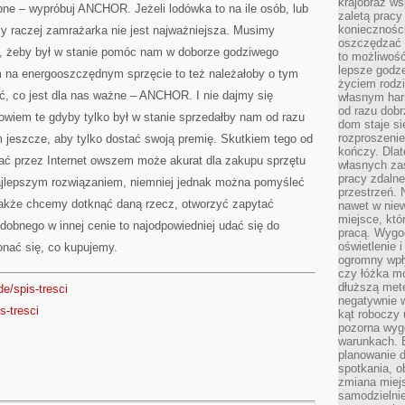
krajobraz w
ebne – wypróbuj ANCHOR. Jeżeli lodówka to na ile osób, lub
zaletą pracy
koniecznośc
y raczej zamrażarka nie jest najważniejsza. Musimy
oszczędzać c
y, żeby był w stanie pomóc nam w doborze godziwego
to możliwość
lepsze godz
m na energooszczędnym sprzęcie to też należałoby o tym
życiem rodz
, co jest dla nas ważne – ANCHOR. I nie dajmy się
własnym har
od razu dob
iem te gdyby tylko był w stanie sprzedałby nam od razu
dom staje si
rozproszenie
tym jeszcze, aby tylko dostać swoją premię. Skutkiem tego od
kończy. Dlat
ć przez Internet owszem może akurat dla zakupu sprzętu
własnych za
pracy zdalne
ajlepszym rozwiązaniem, niemniej jednak można pomyśleć
przestrzeń. 
dnakże chcemy dotknąć daną rzecz, otworzyć zapytać
nawet w nie
miejsce, któ
obnego w innej cenie to najodpowiedniej udać się do
pracą. Wygod
oświetlenie 
onać się, co kupujemy.
ogromny wpł
czy łóżka m
dłuższą metę
de/spis-tresci
negatywnie 
s-tresci
kąt roboczy
pozorna wyg
warunkach. 
planowanie d
spotkania, 
zmiana miej
samodzielni