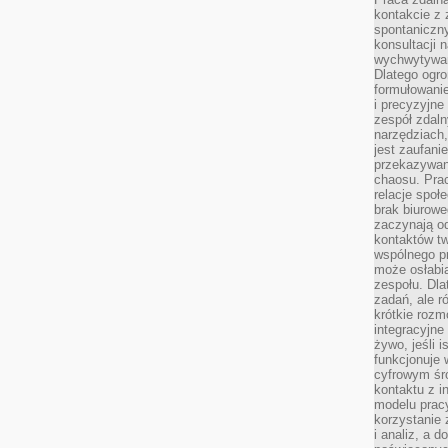
kontakcie z
spontaniczny
konsultacji 
wychwytywan
Dlatego ogr
formułowani
i precyzyjne
zespół zdaln
narzędziach,
jest zaufani
przekazywani
chaosu. Pra
relacje społ
brak biurowe
zaczynają o
kontaktów tw
wspólnego 
może osłabi
zespołu. Dla
zadań, ale 
krótkie rozm
integracyjne
żywo, jeśli 
funkcjonuje 
cyfrowym śr
kontaktu z 
modelu pracy
korzystanie 
i analiz, a 