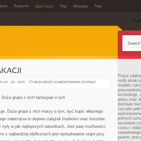
dowy
Rosjanie
Tagi
Tagi
Spis Treści
Wrocław
SUB
KACJI
Praca zdalna
osób atrakc
PLANOWANIE
LIP - 19 - 2025
MOŻLIWOŚĆ KOMENTOWANIA
ZOSTAŁA
modelu zatru
WAKACJI
pracowników 
technologii,
 Duża grupa z nich fantazjuje o tym
pracy oraz d
domowe biur
zaczęło pełn
uje. Duża grupa z nich marzy o tym, być kupić własnego
wykonywani
jednych ozn
ego zwierzęcia to dopiero zalążek trudności oraz kosztów.
wyzwanie zw
 żyły w jak najlepszych warunkach. Jest parę możliwości,
czasu i oddz
zawodowego.
m z najbardziej idyllicznych jest wybudowanie stajni przy
pewne: praca