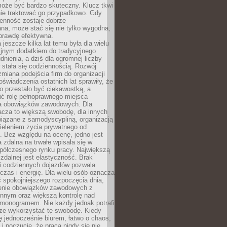
oże być bardzo skuteczny. Klucz tkwi
nie traktować go przypadkowo. Gdy
ienność zostaje dobrze
na, może stać się nie tylko wygodna,
aprawdę efektywna.
 jeszcze kilka lat temu była dla wielu
yjnym dodatkiem do tradycyjnego
dnienia, a dziś dla ogromnej liczby
stała się codziennością. Rozwój
 zmiana podejścia firm do organizacji
oświadczenia ostatnich lat sprawiły, że
o przestało być ciekawostką, a
ić rolę pełnoprawnego miejsca
a obowiązków zawodowych. Dla
acza to większą swobodę, dla innych
iązane z samodyscypliną, organizacją
ieleniem życia prywatnego od
 Bez względu na ocenę, jedno jest
 zdalna na trwałe wpisała się w
spółczesnego rynku pracy. Największą
 zdalnej jest elastyczność. Brak
i codziennych dojazdów pozwala
zas i energię. Dla wielu osób oznacza
 spokojniejszego rozpoczęcia dnia,
enie obowiązków zawodowych z
innym oraz większą kontrolę nad
monogramem. Nie każdy jednak potrafi
rze wykorzystać tę swobodę. Kiedy
ę jednocześnie biurem, łatwo o chaos,
 i poczucie, że praca nigdy się nie