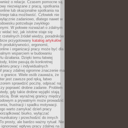
również o relacje. Czasem pomocne są
owy niezwiązane z pracą, spotkania
 online lub okazjonalne spotkania na
istnieje taka możliwość. Człowiek nie
wyłącznie zadaniowo, dlatego nawet w
odowisku potrzebuje zwykłego
innymi. W połowie rozważań o zdalnym
 widać też, jak istotne staje się
z rzetelnych źródeł wiedzy, poradników
dobrze przygotowany
katalog artykułów
h produktywności, ergonomii,
nline i organizacji pracy może być dla
realnym wsparciem w budowaniu
lu działania. Dzięki temu łatwiej
ody, które pasują do konkretnej
akteru pracy i indywidualnych
 W pracy zdalnej ogromne znaczenie ma
 o granice. Wiele osób zauważa, że
er jest zawsze pod ręką, łatwo
czorem sprawdzić pocztę, odpisać na
zy poprawić drobne zadanie. Problem
wtedy, gdy takie drobne wyjątki stają
ością. Brak wyraźnej granicy między
odowym a prywatnym może prowadzić
nia, frustracji i spadku motywacji.
tego warto zamykać dzień pracy
porządkować biurko, wyłączać
unikatory i przechodzić do innych
To prosty, ale bardzo ważny rytuał. Nie
 ignorować wpływu pracy zdalnej na