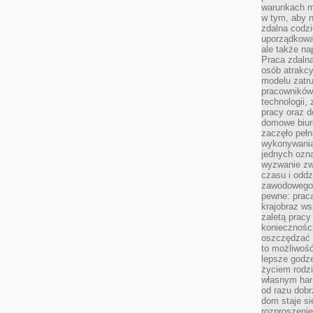
warunkach m
w tym, aby 
zdalna codz
uporządkowa
ale także n
Praca zdalna
osób atrakc
modelu zatru
pracowników 
technologii,
pracy oraz d
domowe biur
zaczęło pełn
wykonywani
jednych ozn
wyzwanie zw
czasu i oddz
zawodowego.
pewne: praca
krajobraz w
zaletą pracy
koniecznośc
oszczędzać c
to możliwość
lepsze godz
życiem rodz
własnym har
od razu dob
dom staje si
rozproszenie