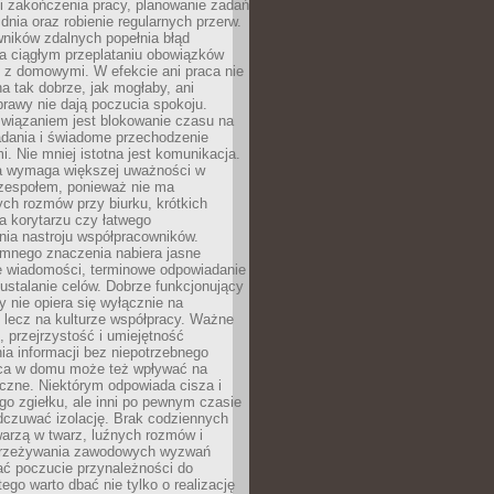
i zakończenia pracy, planowanie zadań
dnia oraz robienie regularnych przerw.
ników zdalnych popełnia błąd
a ciągłym przeplataniu obowiązków
z domowymi. W efekcie ani praca nie
a tak dobrze, jak mogłaby, ani
rawy nie dają poczucia spokoju.
wiązaniem jest blokowanie czasu na
adania i świadome przechodzenie
i. Nie mniej istotna jest komunikacja.
a wymaga większej uważności w
 zespołem, ponieważ nie ma
ch rozmów przy biurku, krótkich
na korytarzu czy łatwego
ia nastroju współpracowników.
omnego znaczenia nabiera jasne
e wiadomości, terminowe odpowiadanie
 ustalanie celów. Dobrze funkcjonujący
y nie opiera się wyłącznie na
 lecz na kulturze współpracy. Ważne
e, przejrzystość i umiejętność
a informacji bez niepotrzebnego
ca w domu może też wpływać na
eczne. Niektórym odpowiada cisza i
go zgiełku, ale inni po pewnym czasie
dczuwać izolację. Brak codziennych
arzą w twarz, luźnych rozmów i
przeżywania zawodowych wyzwań
ać poczucie przynależności do
tego warto dbać nie tylko o realizację