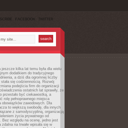
SCRIBE
FACEBOOK
TWITTER
 jeszcze kilka lat temu była dla wielu
yjnym dodatkiem do tradycyjnego
dnienia, a dziś dla ogromnej liczby
stała się codziennością. Rozwój
 zmiana podejścia firm do organizacji
oświadczenia ostatnich lat sprawiły, że
o przestało być ciekawostką, a
ić rolę pełnoprawnego miejsca
a obowiązków zawodowych. Dla
acza to większą swobodę, dla innych
iązane z samodyscypliną, organizacją
ieleniem życia prywatnego od
 Bez względu na ocenę, jedno jest
 zdalna na trwałe wpisała się w