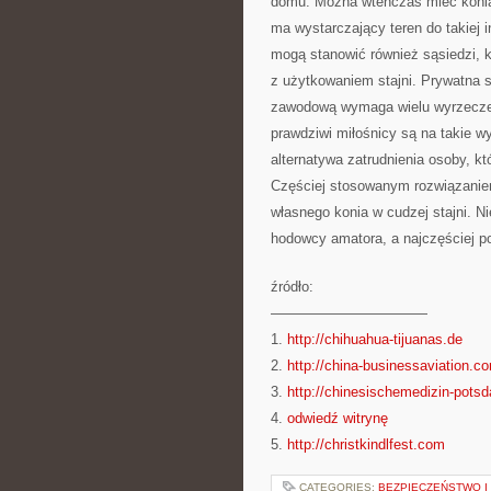
domu. Można wtenczas mieć konia 
ma wystarczający teren do takiej 
mogą stanowić również sąsiedzi, k
z użytkowaniem stajni. Prywatna 
zawodową wymaga wielu wyrzeczeń,
prawdziwi miłośnicy są na takie w
alternatywa zatrudnienia osoby, k
Częściej stosowanym rozwiązaniem
własnego konia w cudzej stajni. Ni
hodowcy amatora, a najczęściej po
źródło:
———————————
1.
http://chihuahua-tijuanas.de
2.
http://china-businessaviation.c
3.
http://chinesischemedizin-pots
4.
odwiedź witrynę
5.
http://christkindlfest.com
CATEGORIES:
BEZPIECZEŃSTWO I