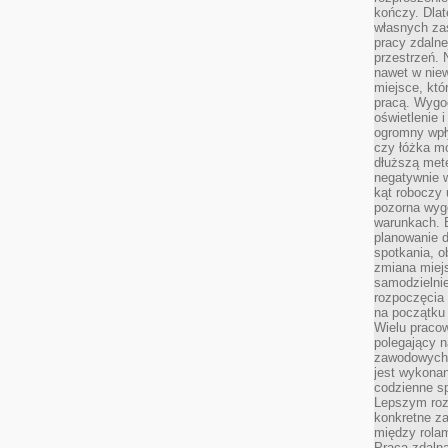
kończy. Dlat
własnych za
pracy zdalne
przestrzeń. 
nawet w nie
miejsce, któ
pracą. Wygod
oświetlenie 
ogromny wpł
czy łóżka m
dłuższą metę
negatywnie 
kąt roboczy
pozorna wyg
warunkach. 
planowanie d
spotkania, 
zmiana miej
samodzielni
rozpoczęcia 
na początku 
Wielu pracow
polegający n
zawodowych 
jest wykonan
codzienne sp
Lepszym roz
konkretne z
między rolam
Praca zdaln