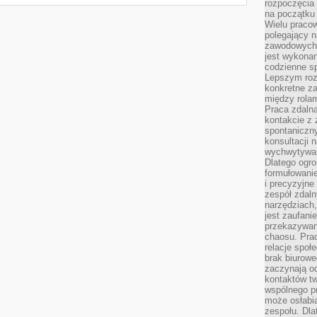
rozpoczęcia 
na początku 
Wielu pracow
polegający n
zawodowych 
jest wykonan
codzienne sp
Lepszym roz
konkretne z
między rolam
Praca zdaln
kontakcie z
spontaniczny
konsultacji 
wychwytywan
Dlatego ogr
formułowani
i precyzyjne
zespół zdaln
narzędziach,
jest zaufani
przekazywani
chaosu. Pra
relacje społ
brak biurowe
zaczynają o
kontaktów tw
wspólnego 
może osłabi
zespołu. Dla