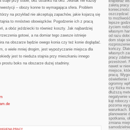
staje przy sobie, bez ustanku na oku. Jednak nie każdy
krajobraz w
zaletą pracy
inwestycji – obozy konne to wymagająca sfera. Problem
koniecznośc
oszczędzać c
tórzy na przykład nie akceptują zapachów, jakie kojarzą się
to możliwość
stajnia to mnóstwo obowiązków. Pogodzenie ich z pracą
lepsze godz
życiem rodz
 a obóz jeździecki to również koszty. Jak najbardziej
własnym har
yrzeczenia gotowi, a na domiar tego zawsze istnieje
od razu dob
dom staje si
tóra na obszarze będzie owego konia czy też konie doglądać.
rozproszenie
kończy. Dlat
, o wiele mniej drogim, jest wypożyczanie miejsca dla
własnych za
ekiedy jest to nieduża stajnia przy mieszkaniu innego
pracy zdalne
przestrzeń. 
 prostu boks na obszarze dużej stadniny.
nawet w nie
miejsce, któ
pracą. Wygod
oświetlenie 
ogromny wpł
czy łóżka m
dłuższą metę
negatywnie 
om
kąt roboczy
dam.de
pozorna wyg
warunkach. 
planowanie d
spotkania, 
zmiana miej
samodzielni
 HIGIENA PRACY