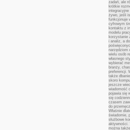
zadań, ale 
krótkie rozm
integracyjne
żywo, jeśli 
funkcjonuje 
cyfrowym śr
kontaktu z 
modelu pracy
korzystanie 
i analiz, a 
poświęconyc
narzędziom o
wielu osób 
własnego sty
wybierać met
branży, char
preferencji.
także dbanie
skoro komput
jeszcze wie
wiadomość c
pojawia się 
się codzienn
czasem zaw
do przemęcze
Właśnie dla
świadomie, 
służbowe kom
aktywności. 
można także