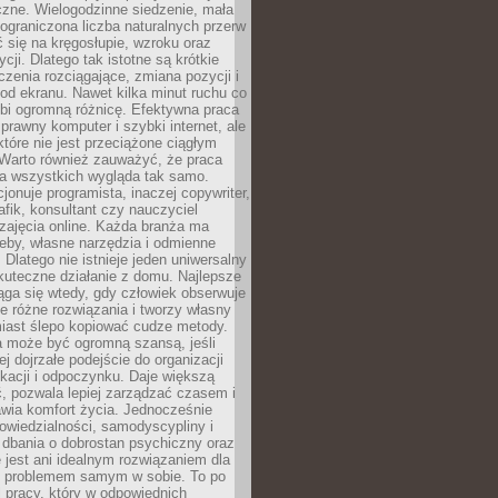
czne. Wielogodzinne siedzenie, mała
i ograniczona liczba naturalnych przerw
 się na kręgosłupie, wzroku oraz
cji. Dlatego tak istotne są krótkie
czenia rozciągające, zmiana pozycji i
d ekranu. Nawet kilka minut ruchu co
obi ogromną różnicę. Efektywna praca
sprawny komputer i szybki internet, ale
 które nie jest przeciążone ciągłym
Warto również zauważyć, że praca
la wszystkich wygląda tak samo.
cjonuje programista, inaczej copywriter,
afik, konsultant czy nauczyciel
zajęcia online. Każda branża ma
eby, własne narzędzia i odmienne
 Dlatego nie istnieje jeden uniwersalny
kuteczne działanie z domu. Najlepsze
iąga się wtedy, gdy człowiek obserwuje
uje różne rozwiązania i tworzy własny
iast ślepo kopiować cudze metody.
a może być ogromną szansą, jeśli
ej dojrzałe podejście do organizacji
kacji i odpoczynku. Daje większą
, pozwala lepiej zarządzać czasem i
wia komfort życia. Jednocześnie
wiedzialności, samodyscypliny i
dbania o dobrostan psychiczny oraz
e jest ani idealnym rozwiązaniem dla
i problemem samym w sobie. To po
 pracy, który w odpowiednich