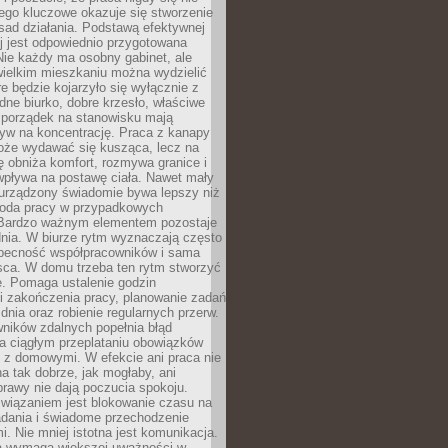
ego kluczowe okazuje się stworzenie
sad działania. Podstawą efektywnej
j jest odpowiednio przygotowana
Nie każdy ma osobny gabinet, ale
wielkim mieszkaniu można wydzielić
re będzie kojarzyło się wyłącznie z
ne biurko, dobre krzesło, właściwe
i porządek na stanowisku mają
yw na koncentrację. Praca z kanapy
oże wydawać się kusząca, lecz na
 obniża komfort, rozmywa granice i
wpływa na postawę ciała. Nawet mały
 urządzony świadomie bywa lepszy niż
oda pracy w przypadkowych
Bardzo ważnym elementem pozostaje
nia. W biurze rytm wyznaczają często
obecność współpracowników i sama
sca. W domu trzeba ten rytm stworzyć
e. Pomaga ustalenie godzin
i zakończenia pracy, planowanie zadań
dnia oraz robienie regularnych przerw.
ników zdalnych popełnia błąd
a ciągłym przeplataniu obowiązków
z domowymi. W efekcie ani praca nie
a tak dobrze, jak mogłaby, ani
rawy nie dają poczucia spokoju.
wiązaniem jest blokowanie czasu na
adania i świadome przechodzenie
i. Nie mniej istotna jest komunikacja.
a wymaga większej uważności w