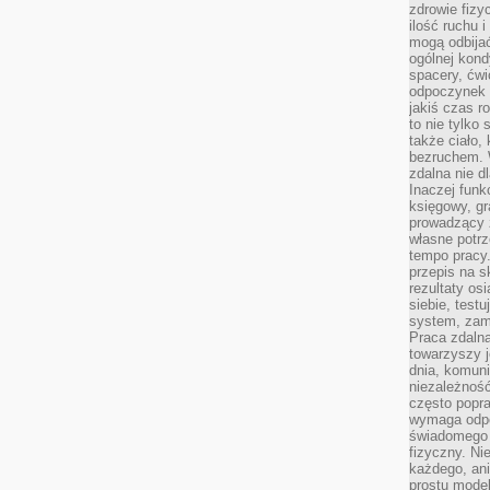
zdrowie fizy
ilość ruchu 
mogą odbijać
ogólnej kondy
spacery, ćwi
odpoczynek o
jakiś czas r
to nie tylko 
także ciało,
bezruchem. 
zdalna nie d
Inaczej funk
księgowy, gr
prowadzący 
własne potrz
tempo pracy.
przepis na s
rezultaty os
siebie, test
system, zam
Praca zdaln
towarzyszy j
dnia, komuni
niezależność
często popra
wymaga odpo
świadomego 
fizyczny. Ni
każdego, an
prostu model