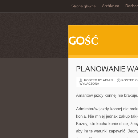
Archiwum
Docho
Strona główna
GOŚĆ
PLANOWANIE WA
POSTED BY ADMIN
POSTED ON 
WYŁĄCZONA
Amantów jazdy konnej nie brakuje.
Admiratorów jazdy konnej nie brak
konia. Nie mniej jednak zakup taki
Każdy, kto kocha konie chce, żeby
aby im te warunki zapewnić. Jedny