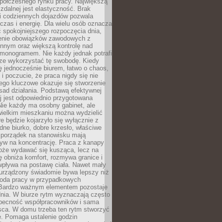
spółczesnego rynku pracy. Największą
 zdalnej jest elastyczność. Brak
i codziennych dojazdów pozwala
zas i energię. Dla wielu osób oznacza
 spokojniejszego rozpoczęcia dnia,
enie obowiązków zawodowych z
innym oraz większą kontrolę nad
monogramem. Nie każdy jednak potrafi
rze wykorzystać tę swobodę. Kiedy
ę jednocześnie biurem, łatwo o chaos,
 i poczucie, że praca nigdy się nie
ego kluczowe okazuje się stworzenie
sad działania. Podstawą efektywnej
j jest odpowiednio przygotowana
Nie każdy ma osobny gabinet, ale
wielkim mieszkaniu można wydzielić
re będzie kojarzyło się wyłącznie z
ne biurko, dobre krzesło, właściwe
i porządek na stanowisku mają
yw na koncentrację. Praca z kanapy
oże wydawać się kusząca, lecz na
 obniża komfort, rozmywa granice i
wpływa na postawę ciała. Nawet mały
 urządzony świadomie bywa lepszy niż
oda pracy w przypadkowych
Bardzo ważnym elementem pozostaje
nia. W biurze rytm wyznaczają często
obecność współpracowników i sama
sca. W domu trzeba ten rytm stworzyć
e. Pomaga ustalenie godzin