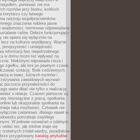
 zespołem, ponieważ nie ma
ch rozmów przy biurku, krótkich
na korytarzu czy łatwego
ia nastroju współpracowników.
omnego znaczenia nabiera jasne
e wiadomości, terminowe odpowiadanie
 ustalanie celów. Dobrze funkcjonujący
y nie opiera się wyłącznie na
 lecz na kulturze współpracy. Ważne
e, przejrzystość i umiejętność
a informacji bez niepotrzebnego
ca w domu może też wpływać na
eczne. Niektórym odpowiada cisza i
go zgiełku, ale inni po pewnym czasie
dczuwać izolację. Brak codziennych
arzą w twarz, luźnych rozmów i
przeżywania zawodowych wyzwań
ać poczucie przynależności do
tego warto dbać nie tylko o realizację
również o relacje. Czasem pomocne są
owy niezwiązane z pracą, spotkania
 online lub okazjonalne spotkania na
istnieje taka możliwość. Człowiek nie
wyłącznie zadaniowo, dlatego nawet w
odowisku potrzebuje zwykłego
innymi. W połowie rozważań o zdalnym
 widać też, jak istotne staje się
z rzetelnych źródeł wiedzy, poradników
dobrze przygotowany
katalog artykułów