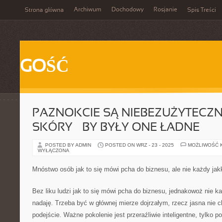
Archiwum
Dochodowy
Rosjanie
Strona główna
Spis Treści
GOŚĆ
PAZNOKCIE SĄ NIEBEZUŻYTECZN
SKÓRY – BY BYŁY ONE ŁADNE
POSTED BY ADMIN
POSTED ON WRZ - 23 - 2025
MOŻLIWOŚĆ 
WYŁĄCZONA
Mnóstwo osób jak to się mówi pcha do biznesu, ale nie każdy jak
Bez liku ludzi jak to się mówi pcha do biznesu, jednakowoż nie k
nadaję. Trzeba być w głównej mierze dojrzałym, rzecz jasna nie ch
podejście. Ważne pokolenie jest przeraźliwie inteligentne, tylko p