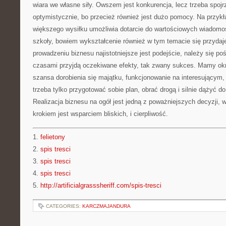
wiara we własne siły. Owszem jest konkurencja, lecz trzeba spoj
optymistycznie, bo przecież również jest dużo pomocy. Na przykła
większego wysiłku umożliwia dotarcie do wartościowych wiadomo
szkoły, bowiem wykształcenie również w tym temacie się przyd
prowadzeniu biznesu najistotniejsze jest podejście, należy się p
czasami przyjdą oczekiwane efekty, tak zwany sukces. Mamy okre
szansa dorobienia się majątku, funkcjonowanie na interesującym
trzeba tylko przygotować sobie plan, obrać drogą i silnie dążyć 
Realizacja biznesu na ogół jest jedną z poważniejszych decyzji,
krokiem jest wsparciem bliskich, i cierpliwość.
1.
felietony
2.
spis tresci
3.
spis tresci
4.
spis tresci
5.
http://artificialgrasssheriff.com/spis-tresci
CATEGORIES:
KARCZMAJANDURA