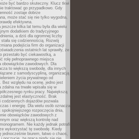
oże być bardzo skuteczny. Klucz tkwi
nie traktować go przypadkowo. Gdy
ienność zostaje dobrze
na, może stać się nie tylko wygodna,
aprawdę efektywna.
 jeszcze kilka lat temu była dla wielu
yjnym dodatkiem do tradycyjnego
dnienia, a dziś dla ogromnej liczby
stała się codziennością. Rozwój
 zmiana podejścia firm do organizacji
oświadczenia ostatnich lat sprawiły, że
o przestało być ciekawostką, a
ić rolę pełnoprawnego miejsca
a obowiązków zawodowych. Dla
acza to większą swobodę, dla innych
iązane z samodyscypliną, organizacją
ieleniem życia prywatnego od
 Bez względu na ocenę, jedno jest
 zdalna na trwałe wpisała się w
spółczesnego rynku pracy. Największą
 zdalnej jest elastyczność. Brak
i codziennych dojazdów pozwala
zas i energię. Dla wielu osób oznacza
 spokojniejszego rozpoczęcia dnia,
enie obowiązków zawodowych z
innym oraz większą kontrolę nad
monogramem. Nie każdy jednak potrafi
rze wykorzystać tę swobodę. Kiedy
ę jednocześnie biurem, łatwo o chaos,
 i poczucie, że praca nigdy się nie