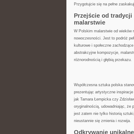
Przygotujcie⁢ się na​ pełne zaskak
Przejście od tradycj
malarstwie
W Polskim malarstwie od⁤ wieków m
nowoczesności.⁣ Jest to podróż ‌peł
kulturowe i społeczne ⁢zachodzące ‌
abstrakcyjne kompozycje, malarstw
⁣różnorodnością i głębią przekazu.
Współczesna sztuka ⁤polska stanow
prezentując artystyczne inspiracje
jak​ Tamara Łempicka⁢ czy‍ Zdzisła
oryginalnością,‌ udowadniając, ‌że
jest⁣ zatem ​nie tylko ⁣historią⁤ szt
nieustannie się zmienia i rozwija.
Odkrywanie unikalnej 