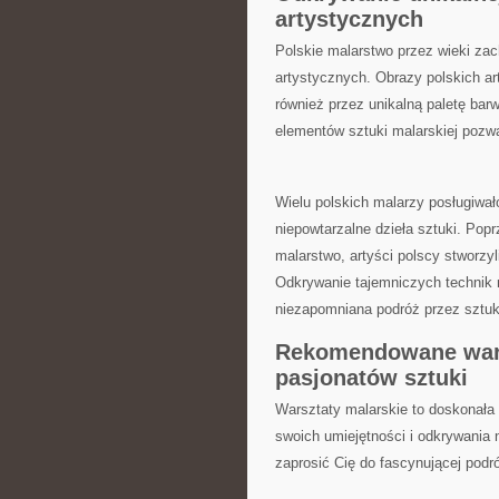
artystycznych
Polskie malarstwo ‌przez ⁢wieki z
artystycznych. Obrazy polskich art
również przez unikalną paletę ​bar
elementów sztuki malarskiej pozwal
Wielu ⁢polskich malarzy posługiwał
⁤niepowtarzalne dzieła sztuki. Popr
malarstwo, artyści polscy stworzyli
Odkrywanie ⁤tajemniczych technik m
niezapomniana podróż przez sztuk
Rekomendowane ⁣wars
pasjonatów‍ sztuki
Warsztaty malarskie ‍to doskonała 
swoich umiejętności‍ i ​odkrywani
zaprosić Cię do fascynującej podró