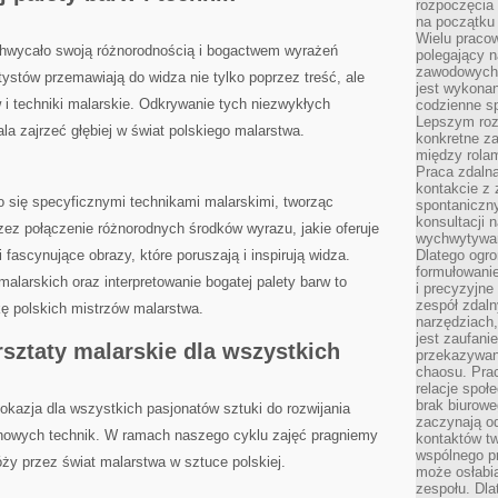
rozpoczęcia 
na początku 
Wielu pracow
achwycało swoją różnorodnością i ⁤bogactwem ‍wyrażeń
polegający n
zawodowych 
ystów ​przemawiają do widza nie tylko poprzez treść, ale
jest wykonan
w i techniki malarskie. Odkrywanie⁤ tych niezwykłych
codzienne sp
Lepszym roz
a zajrzeć głębiej w ⁢świat polskiego malarstwa.
konkretne z
między rolam
Praca zdaln
kontakcie z
o się specyficznymi technikami⁢ malarskimi, tworząc
spontaniczny
konsultacji 
zez połączenie różnorodnych ⁤środków ⁣wyrazu, jakie ⁢oferuje
wychwytywan
 fascynujące obrazy, które poruszają​ i ⁢inspirują widza.
Dlatego ogr
formułowani
alarskich oraz ⁢interpretowanie bogatej palety barw ‌to
i precyzyjne
zespół zdaln
ę polskich ⁤mistrzów malarstwa.
narzędziach,
jest zaufani
ztaty malarskie dla wszystkich⁣
przekazywani
chaosu. Pra
relacje społ
brak biurowe
okazja ‌dla wszystkich pasjonatów sztuki ⁢do rozwijania
zaczynają o
a​ nowych technik. W ramach naszego cyklu zajęć⁢ pragniemy
kontaktów tw
wspólnego 
ży⁢ przez świat‍ malarstwa w sztuce polskiej.
może osłabi
zespołu. Dla