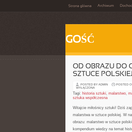
Archiwum
Docho
Strona główna
GOŚĆ
OD OBRAZU DO 
SZTUCE POLSKIE
POSTED BY ADMIN
POSTED ON
WYŁĄCZONA
Tagi:
historia sztuki
,
malarstwo
,
ma
sztuka współczesna
Witajcie miłośnicy sztuki! Dziś‌ z
⁣malarstwa w sztuce polskiej. W‌ 
obrazu: malarstwo w sztuce polskie
kompendium⁣ wiedzy na temat histo