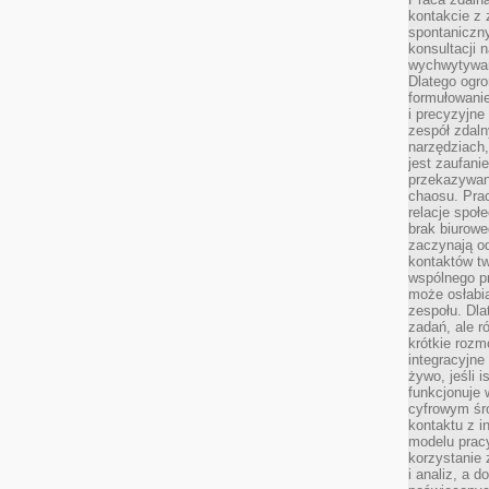
kontakcie z
spontaniczny
konsultacji 
wychwytywan
Dlatego ogr
formułowani
i precyzyjne
zespół zdaln
narzędziach,
jest zaufani
przekazywani
chaosu. Pra
relacje społ
brak biurowe
zaczynają o
kontaktów tw
wspólnego 
może osłabi
zespołu. Dla
zadań, ale 
krótkie rozm
integracyjne
żywo, jeśli 
funkcjonuje 
cyfrowym śr
kontaktu z 
modelu pracy
korzystanie 
i analiz, a 