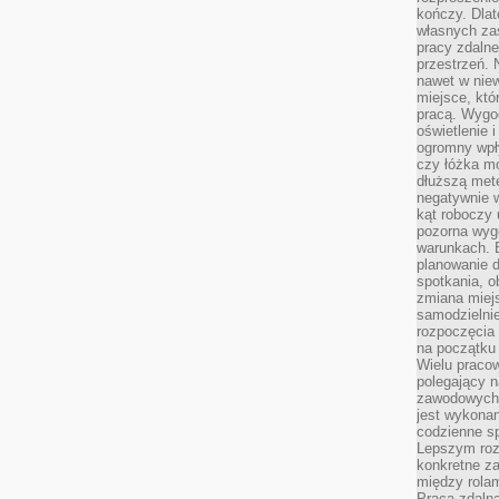
kończy. Dlat
własnych za
pracy zdalne
przestrzeń. 
nawet w nie
miejsce, któ
pracą. Wygod
oświetlenie 
ogromny wpł
czy łóżka m
dłuższą metę
negatywnie 
kąt roboczy
pozorna wyg
warunkach. 
planowanie d
spotkania, 
zmiana miej
samodzielni
rozpoczęcia 
na początku 
Wielu pracow
polegający n
zawodowych 
jest wykonan
codzienne sp
Lepszym roz
konkretne z
między rolam
Praca zdaln