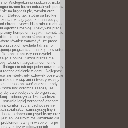
czne. Wielogodzinne siedzenie, mała
i ograniczona liczba naturalnych przerw
 się na kręgosłupie, wzroku oraz
cji. Dlatego tak istotne są krótkie
czenia rozciągające, zmiana pozycji i
d ekranu. Nawet kilka minut ruchu co
obi ogromną różnicę. Efektywna praca
sprawny komputer i szybki internet, ale
 które nie jest przeciążone ciągłym
Warto również zauważyć, że praca
la wszystkich wygląda tak samo.
cjonuje programista, inaczej copywriter,
afik, konsultant czy nauczyciel
zajęcia online. Każda branża ma
eby, własne narzędzia i odmienne
 Dlatego nie istnieje jeden uniwersalny
kuteczne działanie z domu. Najlepsze
iąga się wtedy, gdy człowiek obserwuje
uje różne rozwiązania i tworzy własny
iast ślepo kopiować cudze metody.
a może być ogromną szansą, jeśli
ej dojrzałe podejście do organizacji
kacji i odpoczynku. Daje większą
, pozwala lepiej zarządzać czasem i
wia komfort życia. Jednocześnie
wiedzialności, samodyscypliny i
dbania o dobrostan psychiczny oraz
e jest ani idealnym rozwiązaniem dla
i problemem samym w sobie. To po
 pracy, który w odpowiednich