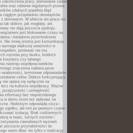
i zakończenia pracy, planowanie zadań
dnia oraz robienie regularnych przerw.
ników zdalnych popełnia błąd
a ciągłym przeplataniu obowiązków
z domowymi. W efekcie ani praca nie
a tak dobrze, jak mogłaby, ani
rawy nie dają poczucia spokoju.
wiązaniem jest blokowanie czasu na
adania i świadome przechodzenie
i. Nie mniej istotna jest komunikacja.
a wymaga większej uważności w
 zespołem, ponieważ nie ma
ch rozmów przy biurku, krótkich
na korytarzu czy łatwego
ia nastroju współpracowników.
omnego znaczenia nabiera jasne
e wiadomości, terminowe odpowiadanie
 ustalanie celów. Dobrze funkcjonujący
y nie opiera się wyłącznie na
 lecz na kulturze współpracy. Ważne
e, przejrzystość i umiejętność
a informacji bez niepotrzebnego
ca w domu może też wpływać na
eczne. Niektórym odpowiada cisza i
go zgiełku, ale inni po pewnym czasie
dczuwać izolację. Brak codziennych
arzą w twarz, luźnych rozmów i
przeżywania zawodowych wyzwań
ać poczucie przynależności do
tego warto dbać nie tylko o realizację