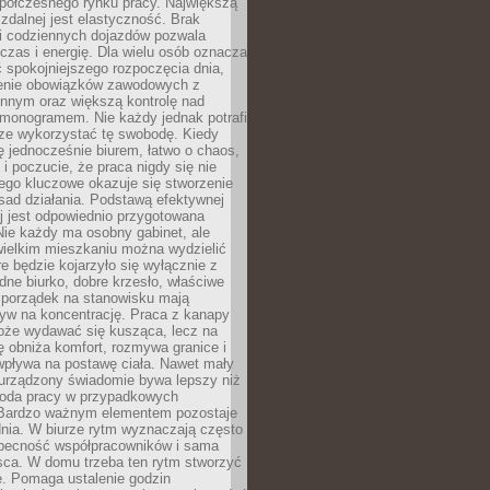
spółczesnego rynku pracy. Największą
 zdalnej jest elastyczność. Brak
i codziennych dojazdów pozwala
zas i energię. Dla wielu osób oznacza
 spokojniejszego rozpoczęcia dnia,
enie obowiązków zawodowych z
innym oraz większą kontrolę nad
monogramem. Nie każdy jednak potrafi
rze wykorzystać tę swobodę. Kiedy
ę jednocześnie biurem, łatwo o chaos,
 i poczucie, że praca nigdy się nie
ego kluczowe okazuje się stworzenie
sad działania. Podstawą efektywnej
j jest odpowiednio przygotowana
Nie każdy ma osobny gabinet, ale
wielkim mieszkaniu można wydzielić
re będzie kojarzyło się wyłącznie z
ne biurko, dobre krzesło, właściwe
i porządek na stanowisku mają
yw na koncentrację. Praca z kanapy
oże wydawać się kusząca, lecz na
 obniża komfort, rozmywa granice i
wpływa na postawę ciała. Nawet mały
 urządzony świadomie bywa lepszy niż
oda pracy w przypadkowych
Bardzo ważnym elementem pozostaje
nia. W biurze rytm wyznaczają często
obecność współpracowników i sama
sca. W domu trzeba ten rytm stworzyć
e. Pomaga ustalenie godzin