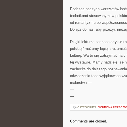
Podczas naszych warsztatów będzies
technikami stosowanymi ⁢w polskim 
od romantyzmu po współczesność, o
​Dołącz do ‌nas, aby ‍przeżyć niez
Dzięki ​lekturze naszego artykułu 
polskiej” możemy lepiej zrozumieć ⁣r
kulturę. Warto się zatrzymać na ch
tej ⁢wystawie. Mamy nadzieję, że ‍n
zachęciła do dalszego poznawania
odwiedzenia‍ tego wyjątkowego ⁢wyd
malarstwa.—
—
—
CATEGORIES:
OCHRONA PRZECIW
Comments are closed.