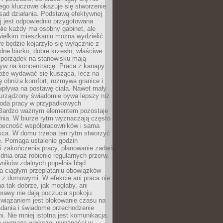
ego kluczowe okazuje się stworzenie
sad działania. Podstawą efektywnej
j jest odpowiednio przygotowana
Nie każdy ma osobny gabinet, ale
wielkim mieszkaniu można wydzielić
re będzie kojarzyło się wyłącznie z
ne biurko, dobre krzesło, właściwe
i porządek na stanowisku mają
yw na koncentrację. Praca z kanapy
oże wydawać się kusząca, lecz na
 obniża komfort, rozmywa granice i
wpływa na postawę ciała. Nawet mały
 urządzony świadomie bywa lepszy niż
oda pracy w przypadkowych
Bardzo ważnym elementem pozostaje
nia. W biurze rytm wyznaczają często
obecność współpracowników i sama
sca. W domu trzeba ten rytm stworzyć
e. Pomaga ustalenie godzin
i zakończenia pracy, planowanie zadań
dnia oraz robienie regularnych przerw.
ników zdalnych popełnia błąd
a ciągłym przeplataniu obowiązków
z domowymi. W efekcie ani praca nie
a tak dobrze, jak mogłaby, ani
rawy nie dają poczucia spokoju.
wiązaniem jest blokowanie czasu na
adania i świadome przechodzenie
i. Nie mniej istotna jest komunikacja.
a wymaga większej uważności w