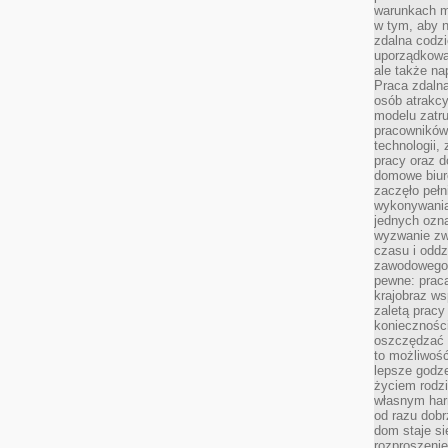
warunkach m
w tym, aby 
zdalna codz
uporządkowa
ale także n
Praca zdalna
osób atrakc
modelu zatru
pracowników 
technologii,
pracy oraz d
domowe biur
zaczęło pełn
wykonywani
jednych ozn
wyzwanie zw
czasu i oddz
zawodowego.
pewne: praca
krajobraz w
zaletą pracy
koniecznośc
oszczędzać c
to możliwość
lepsze godz
życiem rodz
własnym har
od razu dob
dom staje si
rozproszenie