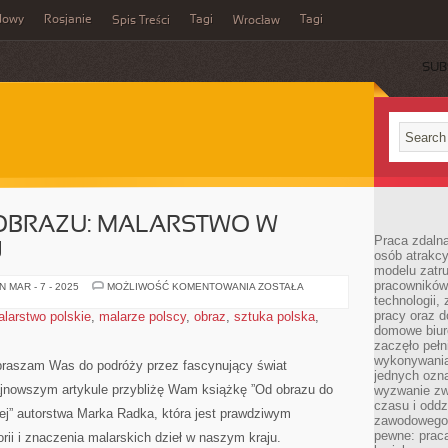
dowy
Rosjanie
Tagi
Tagi
Spis Treści
Wrocław
SUB
OBRAZU: MALARSTWO W
Praca zdalna
J
osób atrakc
modelu zatru
pracowników 
OD
 MAR - 7 - 2025
MOŻLIWOŚĆ KOMENTOWANIA
ZOSTAŁA
OBRAZU
technologii,
DO
pracy oraz d
larstwo polskie
,
malarze polscy
,
obraz
,
sztuka polska
,
OBRAZU:
domowe biur
MALARSTWO
W
zaczęło pełn
SZTUCE
wykonywani
POLSKIEJ
apraszam Was‌ do podróży przez ⁢fascynujący świat
jednych ozn
najnowszym artykule ⁢przybliżę Wam książkę ⁣”Od obrazu do
wyzwanie zw
czasu i oddz
j” autorstwa⁢ Marka ‌Radka, która jest ⁣prawdziwym
zawodowego.
pewne: praca
rii i znaczenia malarskich dzieł w naszym kraju.