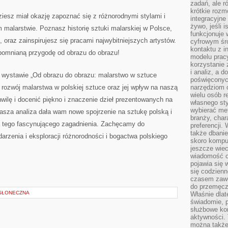
zadań, ale 
krótkie rozm
z ​miał⁣ okazję zapoznać ⁢się z ‍różnorodnymi stylami i
integracyjne
żywo, jeśli 
malarstwie. Poznasz historię sztuki malarskiej w Polsce, ​
funkcjonuje 
raz zainspirujesz się pracami ⁤najwybitniejszych artystów.
cyfrowym śr
kontaktu z 
apomnianą ‍przygodę od obrazu do⁤ obrazu!
modelu pracy
korzystanie 
i analiz, a 
o wystawie‍ „Od​ obrazu do obrazu: malarstwo w sztuce
poświęconyc
ozwój ⁣malarstwa ‍w‌ polskiej sztuce ‍oraz⁤ jej wpływ na naszą⁢
narzędziom o
wielu osób 
wilę i docenić piękno i znaczenie dzieł prezentowanych‍ na
własnego sty
wybierać met
asza analiza dała wam‍ nowe‍ spojrzenie na sztukę polską​ i
branży, char
 tego fascynującego zagadnienia. Zachęcamy do​
preferencji.
także dbanie
arzenia i eksploracji różnorodności i bogactwa polskiego
skoro komput
jeszcze wie
wiadomość c
pojawia się 
się codzienn
czasem zaw
do przemęcze
SŁONECZNA
Właśnie dla
świadomie, 
służbowe kom
aktywności. 
można także