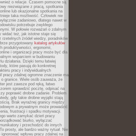
również o relacje. Czasem pomocne są
owy niezwiązane z pracą, spotkania
 online lub okazjonalne spotkania na
istnieje taka możliwość. Człowiek nie
wyłącznie zadaniowo, dlatego nawet w
odowisku potrzebuje zwykłego
innymi. W połowie rozważań o zdalnym
 widać też, jak istotne staje się
z rzetelnych źródeł wiedzy, poradników
dobrze przygotowany
katalog artykułów
h produktywności, ergonomii,
nline i organizacji pracy może być dla
realnym wsparciem w budowaniu
lu działania. Dzięki temu łatwiej
ody, które pasują do konkretnej
akteru pracy i indywidualnych
 W pracy zdalnej ogromne znaczenie ma
 o granice. Wiele osób zauważa, że
er jest zawsze pod ręką, łatwo
czorem sprawdzić pocztę, odpisać na
zy poprawić drobne zadanie. Problem
wtedy, gdy takie drobne wyjątki stają
ością. Brak wyraźnej granicy między
odowym a prywatnym może prowadzić
nia, frustracji i spadku motywacji.
tego warto zamykać dzień pracy
porządkować biurko, wyłączać
unikatory i przechodzić do innych
To prosty, ale bardzo ważny rytuał. Nie
 ignorować wpływu pracy zdalnej na