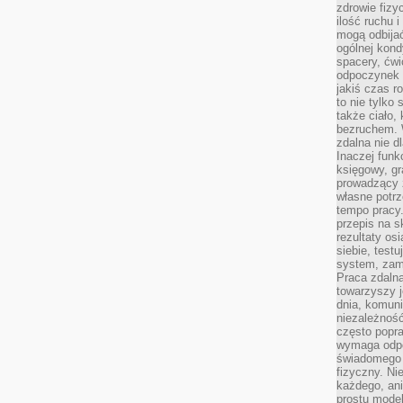
zdrowie fizy
ilość ruchu 
mogą odbijać
ogólnej kondy
spacery, ćwi
odpoczynek o
jakiś czas r
to nie tylko 
także ciało,
bezruchem. 
zdalna nie d
Inaczej funk
księgowy, gr
prowadzący 
własne potrz
tempo pracy.
przepis na s
rezultaty os
siebie, test
system, zam
Praca zdaln
towarzyszy j
dnia, komuni
niezależność
często popra
wymaga odpo
świadomego 
fizyczny. Ni
każdego, an
prostu model