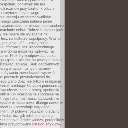
 zespołem, ponieważ nie ma
ch rozmów przy biurku, krótkich
na korytarzu czy łatwego
ia nastroju współpracowników.
omnego znaczenia nabiera jasne
e wiadomości, terminowe odpowiadanie
 ustalanie celów. Dobrze funkcjonujący
y nie opiera się wyłącznie na
 lecz na kulturze współpracy. Ważne
e, przejrzystość i umiejętność
a informacji bez niepotrzebnego
ca w domu może też wpływać na
eczne. Niektórym odpowiada cisza i
go zgiełku, ale inni po pewnym czasie
dczuwać izolację. Brak codziennych
arzą w twarz, luźnych rozmów i
przeżywania zawodowych wyzwań
ać poczucie przynależności do
tego warto dbać nie tylko o realizację
również o relacje. Czasem pomocne są
owy niezwiązane z pracą, spotkania
 online lub okazjonalne spotkania na
istnieje taka możliwość. Człowiek nie
wyłącznie zadaniowo, dlatego nawet w
odowisku potrzebuje zwykłego
innymi. W połowie rozważań o zdalnym
 widać też, jak istotne staje się
z rzetelnych źródeł wiedzy, poradników
dobrze przygotowany
katalog artykułów