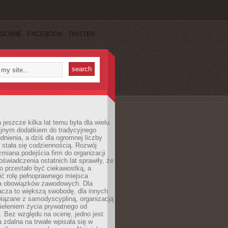
SCRIBE
FACEBOOK
TWITTER
 jeszcze kilka lat temu była dla wielu
yjnym dodatkiem do tradycyjnego
dnienia, a dziś dla ogromnej liczby
stała się codziennością. Rozwój
 zmiana podejścia firm do organizacji
oświadczenia ostatnich lat sprawiły, że
o przestało być ciekawostką, a
ić rolę pełnoprawnego miejsca
a obowiązków zawodowych. Dla
acza to większą swobodę, dla innych
iązane z samodyscypliną, organizacją
ieleniem życia prywatnego od
 Bez względu na ocenę, jedno jest
 zdalna na trwałe wpisała się w